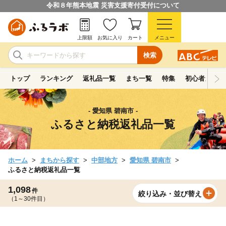
令和８年熊本地震 災害支援寄付受付について
上限額
お気に入り
カート
メニュー
検索
トップ
ランキング
返礼品一覧
まち一覧
特集
初心者ガイド
- 愛知県 碧南市 -
ふるさと納税返礼品一覧
ホーム
まちから探す
中部地方
愛知県 碧南市
ふるさと納税返礼品一覧
1,098
件
絞り込み・並び替え
（1～30件目）