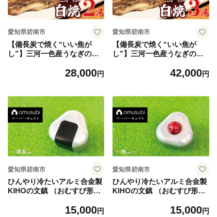
愛知県碧南市
愛知県碧南市
【備長炭で焼く“いい焦が
【備長炭で焼く“いい焦が
し”】三河一色産うなぎの白
し”】三河一色産うなぎの白
焼 2尾 鰻 ウナギ 白焼き 国産
焼 ３尾 鰻 ウナギ 白焼き 国
28,000
42,000
備長炭 土用 丑の日 冷凍 三河
産 備長炭 土用 丑の日 冷凍
円
円
一色産 H189-011
三河一色産 H189-012
愛知県碧南市
愛知県碧南市
ひんやり冷たいアルミ合金製
ひんやり冷たいアルミ合金製
KIHOの文鎮 （おむすび形ペ
KIHOの文鎮 （おむすび形ペ
ーパーウエイト） 結 【ＯＭ
ーパーウエイト） 結 【ＯＭ
15,000
15,000
ＵＳＵＢＩ】 海苔 KIHO ア
ＵＳＵＢＩ】 梅 KIHO アル
円
円