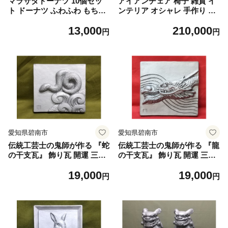
マラサダドーナツ 10個セッ
アイアンチェア 椅子 雑貨 イ
ト ドーナツ ふわふわ もちも
ンテリア オシャレ 手作り ガ
ち おやつ ヘルシー スイーツ
レージ 倉庫 ベランダ H182-0
13,000
210,000
ハワイグルメ 人気 揚げ菓子
05
円
円
碧南市 H197-003
愛知県碧南市
愛知県碧南市
伝統工芸士の鬼師が作る 『蛇
伝統工芸士の鬼師が作る 『龍
の干支瓦』 飾り瓦 開運 三州
の干支瓦』 飾り瓦 開運 三州
鬼瓦 工芸品 へび ヘビ 巳年 H
鬼瓦 工芸品 竜 龍 りゅう リ
19,000
19,000
064-037
ュウ 青龍 辰年 H064-038
円
円