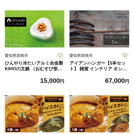
ルミ 合金 金属 おむすび おに
ミ 合金 金属 おむすび おにぎ
ぎり のり ペーパーウェイト
り うめ ペーパーウェイト H0
H084-042
84-043
愛知県碧南市
愛知県碧南市
ひんやり冷たいアルミ合金製
アイアンハンガー【5本セッ
KIHOの文鎮 （おむすび形ペ
ト】 雑貨 インテリア オシャ
ーパーウエイト） 結 【ＯＭ
レ 手作り ガレージ 倉庫 ベラ
15,000
67,000
ＵＳＵＢＩ】 いくら KIHO
ンダ H182-006
円
円
アルミ 合金 金属 おむすび お
にぎり いくら ペーパーウェ
イト H084-044