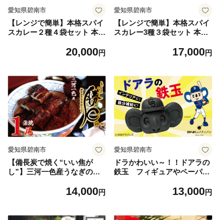
愛知県碧南市
愛知県碧南市
【レンジで簡単】本格スパイ
【レンジで簡単】本格スパイ
スカレー２種４袋セット 本格
スカレー3種３袋セット 本格
スパイスカレー 食べ比べ お
スパイスカレー 食べ比べ お
20,000
17,000
やつ H177-014
やつ H177-015
円
円
愛知県碧南市
愛知県碧南市
【備長炭で焼く“いい焦が
ドラかわいい～！！ドアラの
し”】三河一色産うなぎの蒲
鉄玉 フィギュアやペーパー
焼1尾 鰻 ウナギ たれ タレ 国
ウェイトの置物だけではもっ
14,000
13,000
産 備長炭 土用 丑の日 冷凍
たいないよ！ やかんや鍋に
円
円
三河一色産 H189-001
入れるだけで鉄分が補給でき
ます。【無塗装・無コーティ
ング】 鉄玉 貧血 H051-249