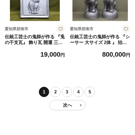
愛知県碧南市
愛知県碧南市
伝統工芸士の鬼師が作る 『兎
伝統工芸士の鬼師が作る 『シ
の干支瓦』 飾り瓦 開運 三州
ーサー 大サイズ 2体 』 狛犬
鬼瓦 工芸品 ウサギ 兎 うさぎ
獅子 1対 開運 魔除 三州鬼瓦
19,000
800,000
兎年 H064-039
工芸品 H064-031
円
円
1
2
3
4
5
次へ