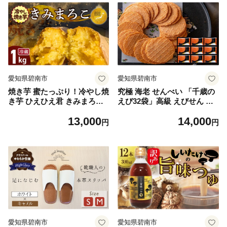
愛知県碧南市
愛知県碧南市
焼き芋 蜜たっぷり！冷やし焼
究極 海老 せんべい 「千歳の
き芋 ひえひえ君 きみまろこ
えび32袋」高級 えびせん 詰
1kg（4～6袋） 【ジャパンフ
め合わせ 贈り物 ギフト せん
13,000
14,000
ードセレクション 金賞】 芋
べい おつまみ 海鮮 乾物 和菓
円
円
スイーツ H047-053
子 醤油味 お菓子 おやつ 煎餅
小分け パック チャック付き
袋 海鮮せんべい えびせん家
族 人気 高リピート H011-096
愛知県碧南市
愛知県碧南市