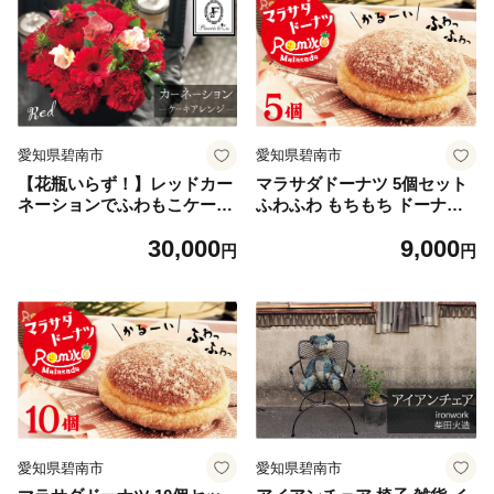
愛知県碧南市
愛知県碧南市
【花瓶いらず！】レッドカー
マラサダドーナツ 5個セット
ネーションでふわもこケーキ
ふわふわ もちもち ドーナツ
のようなフラワーアレンジ！
おやつ ヘルシー スイーツ ハ
30,000
9,000
そのまま飾れる プレゼント
ワイグルメ 人気 揚げ菓子 碧
円
円
贈り物 還暦 記念日 お誕生日
南市 H197-002
お祝い 母の日 H174-004
愛知県碧南市
愛知県碧南市