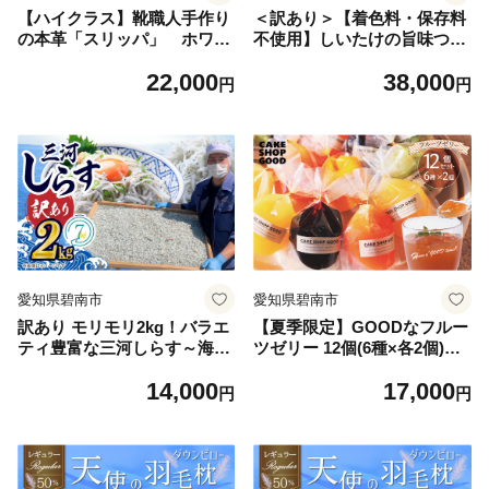
【ハイクラス】靴職人手作り
＜訳あり＞【着色料・保存料
の本革「スリッパ」 ホワイ
不使用】しいたけの旨味つゆ
ト×キャメル （S・M） ル
（300ml×12本） 原木乾燥椎
22,000
38,000
ームシューズ 部屋履き 雑貨
茸使用 煮物 つけつゆ かけつ
円
円
日用品 革 本革 高級 ギフト
ゆ お吸い物 つけ汁 かけ汁 だ
プレゼント 贈答 茶 白 天然ゴ
し 出汁 そばつゆ うどん 煮物
ム やわらかい 災害 H066-076
冷奴 H207-004
愛知県碧南市
愛知県碧南市
訳あり モリモリ2kg！バラエ
【夏季限定】GOODなフルー
ティ豊富な三河しらす～海の
ツゼリー 12個(6種×各2個)セ
仲間たち～ 魚介類 しらす シ
ット H127-013
14,000
17,000
ラス 国産 海の幸 ご飯のお供
円
円
おつまみ しらす丼 グルメ や
みつき 冷凍 H018-040