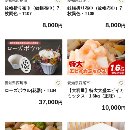
愛知県西尾市
愛知県西尾市
蚊帳折り布巾（蚊帳布巾）7
蚊帳折り布巾（蚊帳布巾）7
枚同色・T107
枚異色・T108
8,000
8,000
円
円
愛知県西尾市
愛知県西尾市
ローズボウル(花器)・T104
【大容量】特大大盛エビイカ
ミックス 1.6kg（正味）・K
37,000
302-10
円
10,000
円