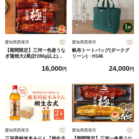
愛知県西尾市
愛知県西尾市
【期間限定】三河一色産うな
帆布トートバッグ(ダークグ
ぎ蒲焼大2尾(計280g以上)・R
リーン)・H146
004-16
16,000
24,000
円
円
愛知県西尾市
愛知県西尾市
三河産純米本みりん『相生古
【期間限定】三河一色産うな