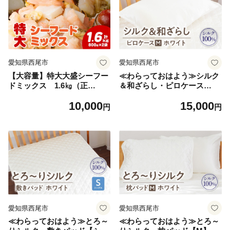
愛知県西尾市
愛知県西尾市
【大容量】特大大盛シーフー
≪わらっておはよう≫シルク
ドミックス 1.6㎏（正
＆和ざらし・ピロケース
味）・K303-10
【M】：ホワイト・K290-15
10,000
15,000
円
円
愛知県西尾市
愛知県西尾市
≪わらっておはよう≫とろ～
≪わらっておはよう≫とろ～