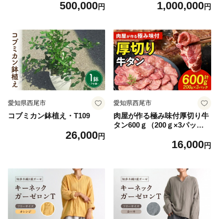
500,000
1,000,000
円
円
愛知県西尾市
愛知県西尾市
コブミカン鉢植え・T109
肉屋が作る極み味付厚切り牛
タン600ｇ（200ｇ×3パッ
26,000
ク）・T131
円
16,000
円