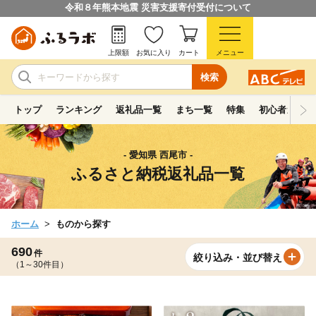
令和８年熊本地震 災害支援寄付受付について
上限額
お気に入り
カート
メニュー
検索
トップ
ランキング
返礼品一覧
まち一覧
特集
初心者ガイド
- 愛知県 西尾市 -
ふるさと納税返礼品一覧
ホーム
ものから探す
690
件
絞り込み・並び替え
（1～30件目）