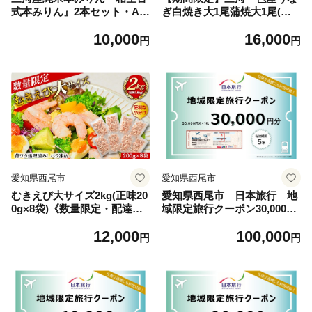
式本みりん』2本セット・A1
ぎ白焼き大1尾蒲焼大1尾(計2
99-10
80g以上)・R005-16
10,000
16,000
円
円
愛知県西尾市
愛知県西尾市
むきえび大サイズ2kg(正味20
愛知県西尾市 日本旅行 地
0g×8袋)《数量限定・配達不
域限定旅行クーポン30,000円
可エリア：北海道・沖縄・離
分・N072
12,000
100,000
島》・K293
円
円