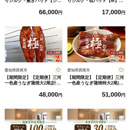
りシルク・敷きパッド【シン
りシルク・枕パッド【M】：
グル】：ホワイト・K291
ホワイト・K292-17
66,000
17,000
円
円
愛知県西尾市
愛知県西尾市
【期間限定】【定期便】三河
【期間限定】【定期便】三河
一色産うなぎ蒲焼大2尾(計28
一色産うなぎ蒲焼特大2尾(計
0g以上)×3回・R012-48
320g以上)×3回・R013-51
48,000
51,000
円
円