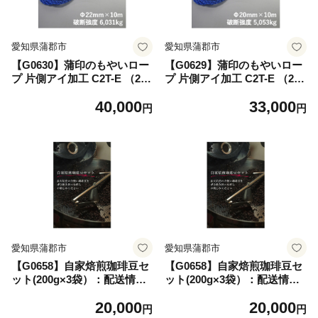
愛知県蒲郡市
愛知県蒲郡市
【G0630】蒲印のもやいロー
【G0629】蒲印のもやいロー
プ 片側アイ加工 C2T-E （22
プ 片側アイ加工 C2T-E （20
ｍｍ×10ｍ） 蒲郡産 ロープ
ｍｍ×10ｍ） 蒲郡産 ロープ
40,000
33,000
複雑な工程 熟練の技術 品質
複雑な工程 熟練の技術 品質
円
円
の高さ 蒲印 船舶用ロープ ポ
の高さ 蒲印 船舶用ロープ ポ
リエステル素材 エステルマル
リエステル素材 エステルマル
チ タスラン加工 クロスロー
チ タスラン加工 クロスロー
プ
プ
愛知県蒲郡市
愛知県蒲郡市
【G0658】自家焙煎珈琲豆セ
【G0658】自家焙煎珈琲豆セ
ット(200g×3袋）：配送情報
ット(200g×3袋）：配送情報
備考 豆
備考 細挽
20,000
20,000
円
円