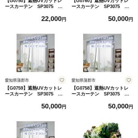
【G0750】遮熱UVカットレ
【G0760】遮熱UVカットレ
ースカーテン SP3075 腰
ースカーテン SP3075 掃
高窓用Ｓ 遮熱 レースカーテ
き出しワイド窓用LL 遮熱 レ
22,000
50,000
ン セキスイカーテン エアコ
ースカーテン セキスイカーテ
円
円
ン 電気代 紫外線対策 ⽇焼け
ン エアコン 電気代 紫外線対
対策 UVカット まぶしさ軽減
策 ⽇焼け対策 UVカット まぶ
光カット 節電 新築 マイホー
しさ軽減 光カット 節電 新築
ム 暑さ対策
マイホーム 暑さ対策
愛知県蒲郡市
愛知県蒲郡市
【G0759】遮熱UVカットレ
【G0758】遮熱UVカットレ
ースカーテン SP3075 掃
ースカーテン SP3075 掃
き出しワイド窓用Ｌ 遮熱 レ
き出しワイド窓用Ｍ 遮熱 レ
50,000
50,000
ースカーテン セキスイカーテ
ースカーテン セキスイカーテ
円
円
ン エアコン 電気代 紫外線対
ン エアコン 電気代 紫外線対
策 ⽇焼け対策 UVカット まぶ
策 ⽇焼け対策 UVカット まぶ
しさ軽減 光カット 節電 新築
しさ軽減 光カット 節電 新築
マイホーム 暑さ対策
マイホーム 暑さ対策