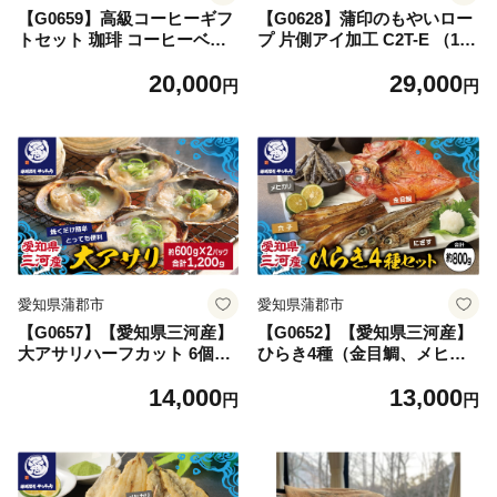
【G0659】高級コーヒーギフ
【G0628】蒲印のもやいロー
トセット 珈琲 コーヒーベー
プ 片側アイ加工 C2T-E （18
ス カフェラテベース ドリッ
ｍｍ×10ｍ） 蒲郡産 ロープ
20,000
29,000
プパック カフェ コーヒーゼ
複雑な工程 熟練の技術 品質
円
円
リー カフェラテ アイスコー
の高さ 蒲印 船舶用ロープ
ヒー ホットコーヒー 団欒
愛知県蒲郡市
愛知県蒲郡市
【G0657】【愛知県三河産】
【G0652】【愛知県三河産】
大アサリハーフカット 6個入
ひらき4種（金目鯛、メヒカ
×2パック 大アサリ 特大サイ
リ、にぎす、穴子）セット 干
14,000
13,000
ズ 肉厚 ハーフカット 冷凍 バ
物 開き キンメダイ メヒカリ
円
円
ーベキュー ＢＢＱ 小分け パ
にぎす アナゴ 冷凍 美味しい
ック 愛知県 三河産 蒲郡市
ひもの ひものセット 乾物 蒲
郡市 愛知県 三河産 海鮮 海産
物 魚貝類 詰合せ 4種類 贈答