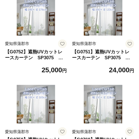
ホーム 暑さ対策
ホーム 暑さ対策
愛知県蒲郡市
愛知県蒲郡市
【G0752】遮熱UVカットレ
【G0751】遮熱UVカットレ
ースカーテン SP3075 掃
ースカーテン SP3075 腰
き出し窓用Ｓ 遮熱 レースカ
高窓用Ｍ 遮熱 レースカーテ
25,000
24,000
ーテン セキスイカーテン エ
ン セキスイカーテン エアコ
円
円
アコン 電気代 紫外線対策 ⽇
ン 電気代 紫外線対策 ⽇焼け
焼け対策 UVカット まぶしさ
対策 UVカット まぶしさ軽減
軽減 光カット 節電 新築 マイ
光カット 節電 新築 マイホー
ホーム 暑さ対策
ム 暑さ対策
愛知県蒲郡市
愛知県蒲郡市