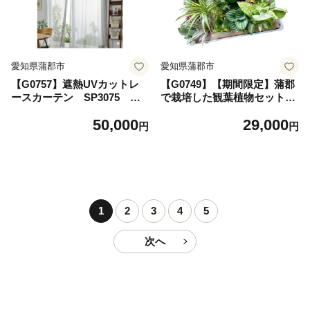
愛知県蒲郡市
愛知県蒲郡市
【G0757】遮熱UVカットレ
【G0749】【期間限定】蒲郡
ースカーテン SP3075 掃
で栽培した観葉植物セット
き出しワイド窓用M-M 遮熱
（15種） 観葉植物 緑 農園 直
50,000
29,000
レースカーテン セキスイカー
送 贈り物 植物
円
円
テン エアコン 電気代 紫外線
対策 ⽇焼け対策 UVカット ま
ぶしさ軽減 光カット 節電 新
築 マイホーム 暑さ対策
1
2
3
4
5
次へ