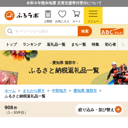
令和８年熊本地震 災害支援寄付受付について
上限額
お気に入り
カート
メニュー
検索
トップ
ランキング
返礼品一覧
まち一覧
特集
初心者ガイド
- 愛知県 蒲郡市 -
ふるさと納税返礼品一覧
ホーム
まちから探す
中部地方
愛知県 蒲郡市
ふるさと納税返礼品一覧
908
件
絞り込み・並び替え
（1～30件目）