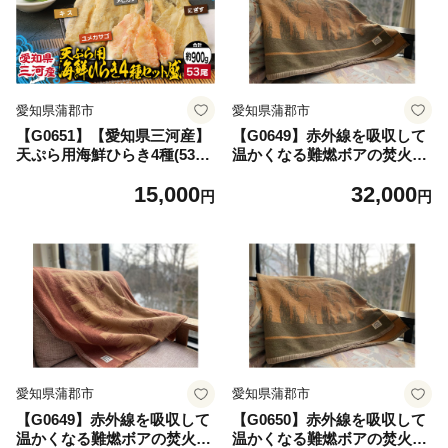
お中元 お歳暮
愛知県蒲郡市
愛知県蒲郡市
【G0651】【愛知県三河産】
【G0649】赤外線を吸収して
天ぷら用海鮮ひらき4種(53尾)
温かくなる難燃ボアの焚火カ
セット盛り ひらき ４種類 詰
モ柄ブランケット Sサイ
15,000
32,000
合せ 海鮮 天ぷら メヒカリ に
ズ：配送情報備考 カーキド
円
円
ぎす キス ユメカサゴ 肉厚 柔
ラブ
らかい ふっくら 上品な味わ
い 贈答 お中元 お歳暮 冷凍
愛知県 三河産 蒲郡市 海鮮開
き
愛知県蒲郡市
愛知県蒲郡市
【G0649】赤外線を吸収して
【G0650】赤外線を吸収して
温かくなる難燃ボアの焚火カ
温かくなる難燃ボアの焚火カ