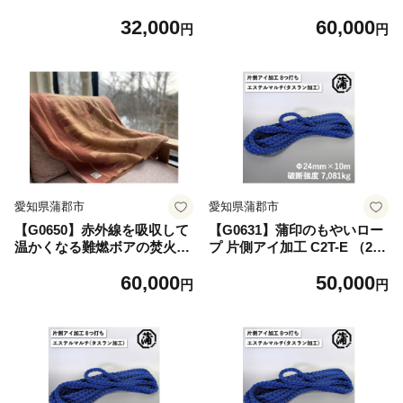
モ柄ブランケット Sサイ
モ柄ブランケット Lサイ
32,000
60,000
ズ：配送情報備考 ブリティ
ズ：配送情報備考 カーキー
円
円
ッシュアーミー
ドラブ
愛知県蒲郡市
愛知県蒲郡市
【G0650】赤外線を吸収して
【G0631】蒲印のもやいロー
温かくなる難燃ボアの焚火カ
プ 片側アイ加工 C2T-E （24
モ柄ブランケット Lサイ
ｍｍ×10ｍ） 蒲郡産 ロープ
60,000
50,000
ズ：配送情報備考 ブリティ
複雑な工程 熟練の技術 品質
円
円
ッシュアーミー
の高さ 蒲印 船舶用ロープ ポ
リエステル素材 エステルマル
チ タスラン加工 クロスロー
プ