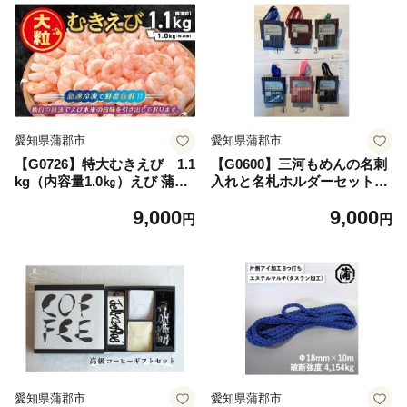
愛知県蒲郡市
愛知県蒲郡市
【G0726】特大むきえび 1.1
【G0600】三河もめんの名刺
kg（内容量1.0㎏）えび 蒲郡
入れと名札ホルダーセット：
市 ぷりぷり 大粒 海の幸 冷凍
配送情報備考 ④
9,000
9,000
便利 カレー パスタ エビチリ
円
円
エビマヨ 炒め物 料理 大容量
お得 魚介 海産物 たっぷり 特
大 絶品 背ワタ処理 シーフー
ド 海鮮
愛知県蒲郡市
愛知県蒲郡市