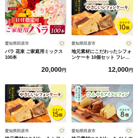
愛知県田原市
愛知県田原市
バラ 花束 ご家庭用ミックス
地元素材にこだわったシフォ
100本
ンケーキ 10個セット フレー
バー おまかせ プレーン チョ
20,000
12,000
コ スフレチーズ ミルクティ
円
円
ー 抹茶 いちご ブルーベリー
甘夏 レモン 国産 こだわり シ
フォン ケーキ お菓子 おやつ
田原市 渥美半島
愛知県田原市
愛知県田原市