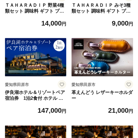
ＴＡＨＡＲＡＤＩＰ 野菜4種
ＴＡＨＡＲＡＤＩＰ みそ3種
類セット 調味料 ギフト プレ
類セット 調味料 ギフト プレ
ゼント チリトマト 国産 野菜
ゼント 味噌 国産 野菜 愛知県
14,000
9,000
愛知県 田原市
田原市
円
円
愛知県田原市
愛知県田原市
伊良湖ホテル＆リゾートペア
革えんどう レザーキーホルダ
宿泊券 1泊2食付 ホテル 宿
ー
泊券 旅行 リゾート リゾート
147,000
21,000
ホテル 宿 フレンチ 料理 旅行
円
円
券 旅 伊良湖 渥美半島 田原市
愛知県 宿泊