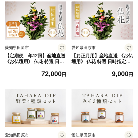
愛知県田原市
愛知県田原市
【定期便 年12回】産地直送
【お正月用】産地直送 《お仏
《お仏壇用》 仏花 特選 日時
壇用》 仏花 特選 日時指定可
指定可 生産額 日本一 田原市
生産額 日本一 田原市 渥美半
72,000
9,000
渥美半島 月命日 お彼岸 お盆
島 年末 鮮度 生花 お花 お墓
円
円
年末 鮮度 生花 お花 定期便
まいり
お墓まいり
愛知県田原市
愛知県田原市