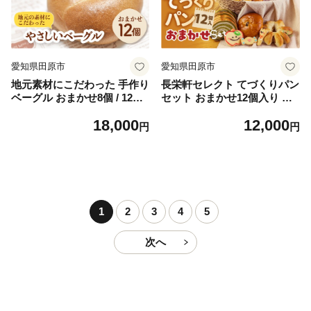
ス
愛知県田原市
愛知県田原市
地元素材にこだわった 手作り
長栄軒セレクト てづくりパン
ベーグル おまかせ8個 / 12個
セット おまかせ12個入り パ
セット ベーグル フィリング
ン 手造り 食パン クッキー 焼
18,000
12,000
アップルシナモン おいも シ
き菓子 冷凍 菓子パン あんぱ
円
円
ナモン いちごジャム ブルー
ん 愛知県 田原市 渥美半島
ベリージャム あんこ 国産 手
造り もちもち
1
2
3
4
5
次へ