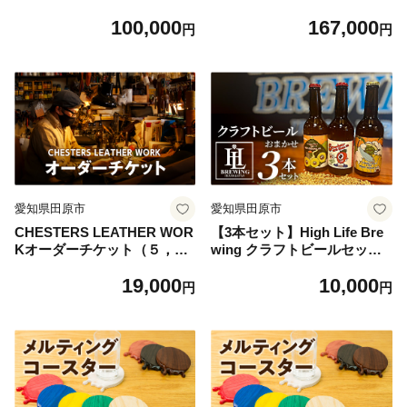
０００円）
０００円）
100,000
167,000
円
円
愛知県田原市
愛知県田原市
CHESTERS LEATHER WOR
【3本セット】High Life Bre
Kオーダーチケット（５，０
wing クラフトビールセット
００円）
3本 クラフトビール ビール IP
19,000
10,000
A 330ml 瓶 瓶ビール お酒 酒
円
円
ご当地 おすすめ 愛知県 田原
市 渥美半島 送料無料