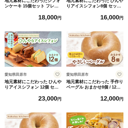
地元素材にこだわったシフォ
地元素材にこだわった ひんや
ンケーキ 15個セット フレー
りアイスシフォン8個 セット
バー おまかせ プレーン チョ
フレーバー おまかせ アイス
18,000
16,000
コ スフレチーズ ミルクティ
ムース ムースサンド アイス
円
円
ー 抹茶 いちご ブルーベリー
ケーキ 国産 お菓子 ケーキ お
甘夏 レモン 国産 こだわり シ
やつ シフォン シフォンケー
フォン ケーキ お菓子 おやつ
キ いちご ブルーベリー レモ
田原市 渥美半島
ン ヨーグルト 生チョコ クリ
ーム モンブラン ティラミス
愛知県田原市
愛知県田原市
地元素材にこだわった ひんや
地元素材にこだわった 手作り
りアイスシフォン 12個 セッ
ベーグル おまかせ8個 / 12個
ト フレーバー おまかせ アイ
セット ベーグル フィリング
23,000
12,000
ス ムース ムースサンド アイ
アップルシナモン おいも シ
円
円
スケーキ 国産 お菓子 ケーキ
ナモン いちごジャム ブルー
おやつ シフォン シフォンケ
ベリージャム あんこ 国産 手
ーキ いちご ブルーベリー レ
造り もちもち
モン ヨーグルト 生チョコ ク
リーム モンブラン ティラミ