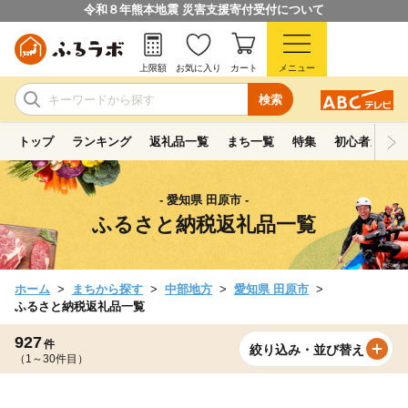
令和８年熊本地震 災害支援寄付受付について
上限額
お気に入り
カート
メニュー
検索
トップ
ランキング
返礼品一覧
まち一覧
特集
初心者ガイド
- 愛知県 田原市 -
ふるさと納税返礼品一覧
ホーム
まちから探す
中部地方
愛知県 田原市
ふるさと納税返礼品一覧
927
件
絞り込み・並び替え
（1～30件目）