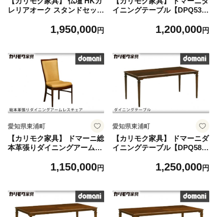
【カリモク家具】 仏壇 HKガ
【カリモク家具】 ドマーニダ
レリアオーク スタンドセット
イニングテーブル【DPQ530
高さ138cm｜オシャレ モダン
MDモデル】
1,950,000
1,200,000
ミニ コンパクト 国産 愛知
円
円
愛知県東浦町
愛知県東浦町
【カリモク家具】 ドマーニ総
【カリモク家具】 ドマーニダ
本革張りダイニングアームレ
イニングテーブル【DPQ580
スチェア【CHT415モデル】
MDモデル】
1,150,000
1,250,000
円
円