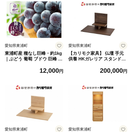
愛知県東浦町
愛知県東浦町
東浦町産 種なし巨峰・約1kg
【カリモク家具】 仏壇 手元
｜ぶどう 葡萄 ブドウ 巨峰 グ
供養 HKガレリア スタンド＆
レープ 種なし 新鮮 朝採り 直
ベースセット ウォール｜オシ
12,000
200,000
送 高糖度 甘いフルーツ 旬 20
ャレ モダン ミニ コンパクト
円
円
26 ギフト 愛知県 東浦町
天然木 国産 愛知
愛知県東浦町
愛知県東浦町