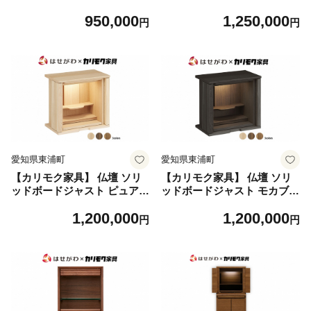
4cm｜オシャレ モダン ミニ
セット 高さ86cm｜オシャレ
950,000
1,250,000
コンパクト 天然木 国産 愛知
モダン ミニ コンパクト 天然
円
円
木 国産 愛知
愛知県東浦町
愛知県東浦町
【カリモク家具】 仏壇 ソリ
【カリモク家具】 仏壇 ソリ
ッドボードジャスト ピュアオ
ッドボードジャスト モカブラ
ーク 高さ49cm｜オシャレ モ
ウン 高さ49cm｜オシャレ モ
1,200,000
1,200,000
ダン ミニ コンパクト 天然木
ダン ミニ コンパクト 天然木
円
円
国産 愛知
国産 愛知