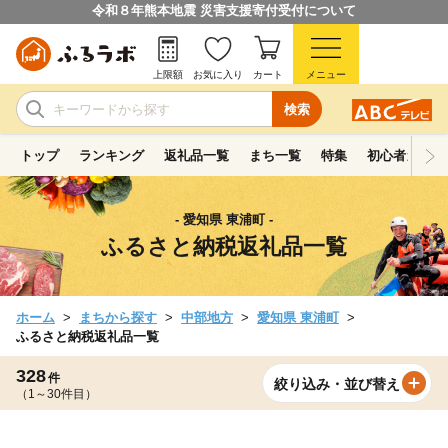
令和８年熊本地震 災害支援寄付受付について
上限額
お気に入り
カート
メニュー
検索
トップ
ランキング
返礼品一覧
まち一覧
特集
初心者ガイド
- 愛知県 東浦町 -
ふるさと納税返礼品一覧
ホーム
まちから探す
中部地方
愛知県 東浦町
ふるさと納税返礼品一覧
328
件
絞り込み・並び替え
（1～30件目）