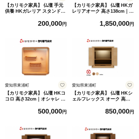
【カリモク家具】 仏壇 手元
【カリモク家具】 仏壇 HKガ
供養 HKガレリア スタンド＆
レリアオーク 高さ138cm｜オ
ベースセット メープル｜オシ
シャレ モダン ミニ コンパク
200,000
1,850,000
ャレ モダン ミニ コンパクト
ト 国産 愛知
円
円
天然木 国産 愛知
愛知県東浦町
愛知県東浦町
【カリモク家具】 仏壇 HKコ
【カリモク家具】 仏壇 HKシ
コロ 高さ32cm｜オシャレ モ
ェルフレックス オーク 高さ4
ダン ミニ コンパクト 国産 愛
1cm｜オシャレ モダン ミニ
500,000
850,000
知
コンパクト 天然木 国産 愛知
円
円