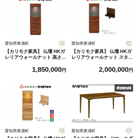
愛知県東浦町
愛知県東浦町
【カリモク家具】 仏壇 HKガ
【カリモク家具】 仏壇 HKガ
レリアウォールナット 高さ1
レリアウォールナット スタン
38cm｜オシャレ モダン ミニ
ドセット 高さ138cm｜オシャ
1,850,000
2,000,000
コンパクト 国産 愛知
レ モダン ミニ コンパクト 国
円
円
産 愛知
愛知県東浦町
愛知県東浦町