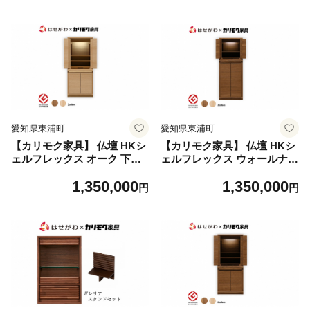
木 国産 愛知
木 国産 愛知
愛知県東浦町
愛知県東浦町
【カリモク家具】 仏壇 HKシ
【カリモク家具】 仏壇 HKシ
ェルフレックス オーク 下台
ェルフレックス ウォールナッ
セット 高さ100cm｜オシャレ
ト 下台セット 高さ113cm｜
1,350,000
1,350,000
モダン ミニ コンパクト 天然
オシャレ モダン ミニ コンパ
円
円
木 国産 愛知
クト 天然木 国産 愛知