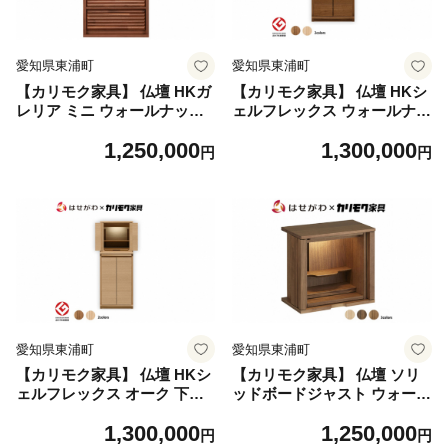
愛知県東浦町
愛知県東浦町
【カリモク家具】 仏壇 HKガ
【カリモク家具】 仏壇 HKシ
レリア ミニ ウォールナット
ェルフレックス ウォールナッ
高さ60cm｜オシャレ モダン
ト 下台セット 高さ86cm｜オ
1,250,000
1,300,000
ミニ コンパクト 国産 愛知
シャレ モダン ミニ コンパク
円
円
ト 天然木 国産 愛知
愛知県東浦町
愛知県東浦町
【カリモク家具】 仏壇 HKシ
【カリモク家具】 仏壇 ソリ
ェルフレックス オーク 下台
ッドボードジャスト ウォール
セット 高さ113cm｜オシャレ
ナット 高さ49cm｜オシャレ
1,300,000
1,250,000
モダン ミニ コンパクト 天然
モダン ミニ コンパクト 天然
円
円