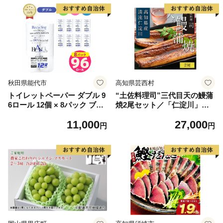
秋田県能代市
高知県芸西村
トイレットペーパー ダブル 9
“土佐料理司”三代目天の鰻蒲
6ロール 12個 × 8パック ブラ
焼2尾セット／「仁淀川」水
ンカ 再生紙 100％ 芯あり 日
系の地下水使用 完全無投薬養
11,000
27,000
用品 消耗品 無香料 生活用品
殖 国産・高知県産〈高知市共
円
円
備蓄 秋田県 能代市 送料無料
通返礼品〉うなぎ 真空パック
《能代製紙》
（ウナギう・たれセット）