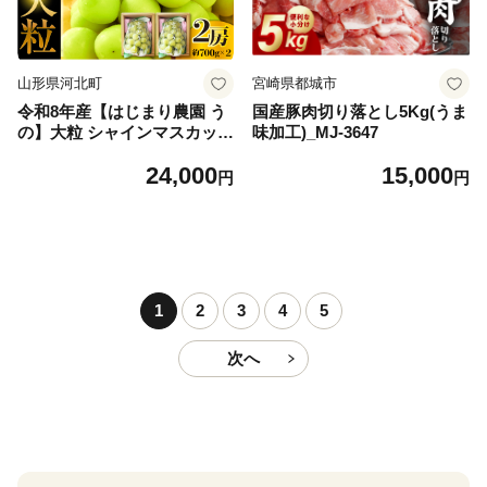
山形県河北町
宮崎県都城市
令和8年産【はじまり農園 う
国産豚肉切り落とし5Kg(うま
の】大粒 シャインマスカット
味加工)_MJ-3647
２房（約700g×2房） 山形県
24,000
15,000
河北町産 【河北町観光物産協
円
円
会】 ka002-004-r8
1
2
3
4
5
次へ