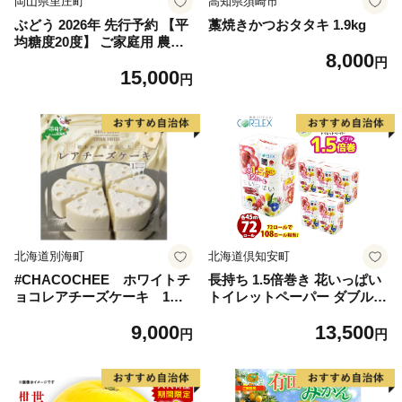
岡山県里庄町
高知県須崎市
ぶどう 2026年 先行予約 【平
藁焼きかつおタタキ 1.9kg
均糖度20度】 ご家庭用 農家
8,000
こだわりの シャイン マスカ
円
15,000
ット 2～3房 合計約1.2kg ブ
円
ドウ 葡萄 岡山県産 国産 フル
ーツ 果物 【 Nini farm 農家
直送 】
北海道別海町
北海道倶知安町
#CHACOCHEE ホワイトチ
長持ち 1.5倍巻き 花いっぱい
ョコレアチーズケーキ 1ホ
トイレットペーパー ダブル 4
ール(直径15cm)（北海道,別
5ｍ 計72ロール 全18種 花柄
9,000
13,500
海町,チーズ,ちーず,チーズケ
プリント ハーブ 香り付き 日
円
円
ーキ,ふるさと納税）
本製 まとめ買い 防災 常備品
ペーパー エコ 日用雑貨 消耗
品 備蓄 送料無料 北海道 倶知
安町 日用品