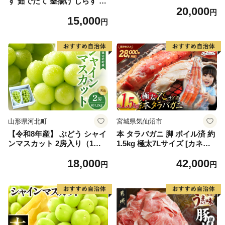
す 茹でたて 釜揚げ しらす 無
20,000
着色 安心 安全 赤穂の塩 新鮮
円
15,000
国産 海の幸 海鮮 魚介 紀州湯
円
浅湾直送 まるとも海産 お取
り寄せ 和歌山県 湯浅町 送料
無料_C6035n
山形県河北町
宮城県気仙沼市
【令和8年産】 ぶどう シャイ
本 タラバガニ 脚 ボイル済 約
ンマスカット 2房入り（1房6
1.5kg 極太7Lサイズ [カネダ
00g前後） 秀品 山形県河北町
イ 宮城県 気仙沼市 2056432
18,000
42,000
産【山形eLab】 ka074-023-r
6] カニ かに 蟹 たらばがに た
円
円
8
らば蟹 タラバ蟹 たらば タラ
バ ボイル