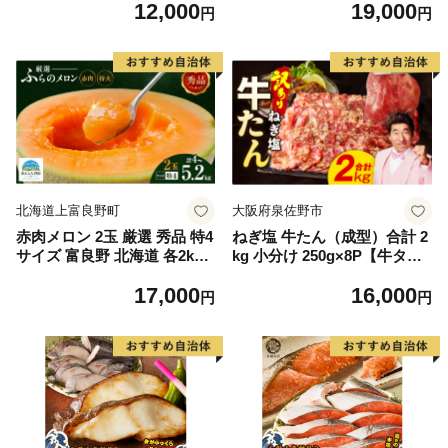
12,000
19,000
毛和牛 ブランド牛 九州 ハン
もの 果実 旬の果物 旬のフル
円
円
バーグ 牛肉 豚肉 国産 お弁当
ーツ 香川 香川県 東かがわ市
おかず 惣菜 おすすめ 人気】
(H083106)
北海道上富良野町
大阪府泉佐野市
赤肉メロン 2玉 厳選 秀品 特4
ねぎ塩 牛たん（成型）合計 2
サイズ 富良野 北海道 各2kg
kg 小分け 250g×8P【牛タン
～2.6kg 2玉 セット ファーム
牛肉 焼肉用 薄切り 訳あり サ
17,000
16,000
富良野 メロン めろん 果物 く
イズ不揃い】
円
円
だもの フルーツ デザート 旬
の果物 旬のフルーツ