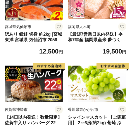
宮城県気仙沼市
福岡県大木町
訳あり 銀鮭 切身 約2kg [宮城
【最短7営業日以内発送】令
東洋 宮城県 気仙沼市 205649
和7年産 福岡県産米 夢つくし
91] 鮭 魚介類 海鮮 訳アリ 規
15kg 精米 ※北海道・沖縄・
12,500
19,500
格外 不揃い さけ サケ 鮭切身
離島は配送不可
円
円
シャケ 切り身 冷凍 家庭用 お
かず 弁当 支援 サーモン 銀鮭
切り身 魚 わけあり
佐賀県神埼市
香川県東かがわ市
【14日以内発送！数量限定】
シャインマスカット 【ご家庭
佐賀牛入り ハンバーグ 22個
用】 2～6房(約2kg) 葡萄 ぶど
2.6kg(120g×22個)【佐賀牛 黒
う ブドウ フルーツ 果物 くだ