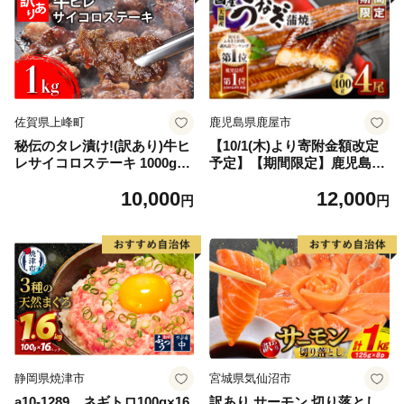
佐賀県上峰町
鹿児島県鹿屋市
秘伝のタレ漬け!(訳あり)牛ヒ
【10/1(木)より寄附金額改定
レサイコロステーキ 1000g
予定】【期間限定】鹿児島県
【B-1098-AS】
大隅産うなぎ蒲焼4尾（400
10,000
12,000
g） KN007-023
円
円
静岡県焼津市
宮城県気仙沼市
a10-1289 ネギトロ100g×16
訳あり サーモン 切り落とし