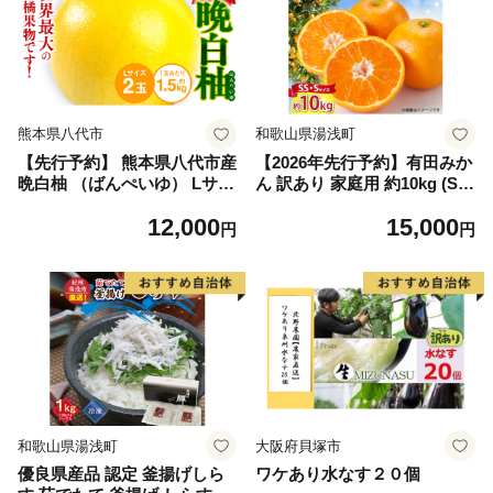
熊本県八代市
和歌山県湯浅町
【先行予約】 熊本県八代市産
【2026年先行予約】有田みか
晩白柚 （ばんぺいゆ） Lサイ
ん 訳あり 家庭用 約10kg (S
ズ 2玉 柑橘 みかん 果物 くだ
S、Sサイズ) みかん 温州みか
12,000
15,000
もの フルーツ おやつ 特産 熊
ん フルーツ 柑橘 果物 果実
円
円
本県 八代市 【2026年12月上
ジューシー 人気 国産 食べ物
旬より順次発送】
和歌山県 湯浅町 送料無料_ZJ
6098
和歌山県湯浅町
大阪府貝塚市
優良県産品 認定 釜揚げしら
ワケあり水なす２０個