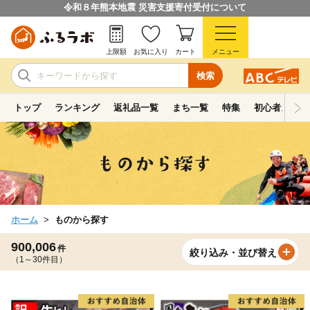
令和８年熊本地震 災害支援寄付受付について
上限額
お気に入り
カート
メニュー
検索
トップ
ランキング
返礼品一覧
まち一覧
特集
初心者ガイド
ホーム
ものから探す
900,006
件
絞り込み・並び替え
（1～30件目）