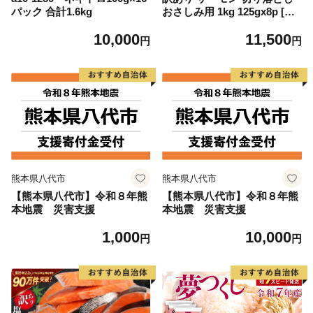
パック 合計1.6kg
おさしみ用 1kg 125gx8p [足
利本店 宮城県 気仙沼市 2056
10,000
11,500
4313] 魚 魚介類 鮭 お刺し身
円
円
刺し身 刺身 生 生食 個包装
チリ銀鮭 銀鮭 海鮮 海鮮丼 魚
介
熊本県八代市
熊本県八代市
【熊本県八代市】令和８年熊
【熊本県八代市】令和８年熊
本地震 災害支援
本地震 災害支援
1,000
10,000
円
円