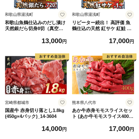
和歌山県湯浅町
和歌山県湯浅町
和歌山魚鶴仕込みのだし漬け
リピーター続出！ 高評価 魚
天然銀だら切身8切（真空パ
鶴仕込の天然 紅サケ 紅鮭 鮭
ック入） 約720g 小分け 独自
サーモン 切身 切り身 約1kg
13,000
17,000
製法 良質な脂 ふっくら 柔ら
レビュー高評価 小分け 真空
円
円
かい 身質 甘み 旨味 白身魚の
パック 梅酒 真昆布 使用 だし
トロ 梅酒 北海道南産 真こん
まろやか 天然 鮭 魚 海の幸
ぶ だし漬け 煮付け ムニエル
海鮮 魚介 食品 食べ物 おかず
味噌漬け 鍋物 冷凍 湯浅町 送
お弁当 水産加工品 冷凍 グル
料無料_G7334
メ お取り寄せ 和歌山県 湯浅
町 送料無料_G7317
宮崎県都城市
熊本県八代市
国産牛 赤身切り落とし1.8kg
あか牛赤身モモスライスセッ
(450g×4パック)_14-3604
ト (あか牛モモスライス400
g、あか牛のたれ200ml付き)
14,000
17,000
円
円