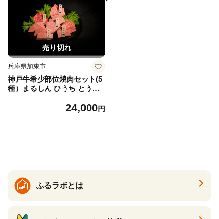
売り切れ
兵庫県加東市
神戸牛希少部位焼肉セット(5
種）まるしん ひうち とうが
らし みすじ 三角ばら 80g×5
24,000
パック [肉 牛肉 神戸牛 最高
円
級肉 神戸ビーフ 神戸肉 但馬
牛 希少部位 食べ比べ 焼肉 お
取り寄せ 加東市 兵庫県]
ふるラボとは