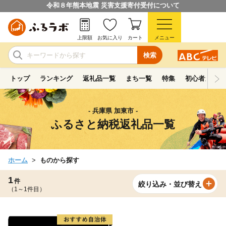
令和８年熊本地震 災害支援寄付受付について
上限額
お気に入り
カート
メニュー
検索
トップ
ランキング
返礼品一覧
まち一覧
特集
初心者ガイド
- 兵庫県 加東市 -
ふるさと納税返礼品一覧
ホーム
ものから探す
1
件
絞り込み・並び替え
（1～1件目）