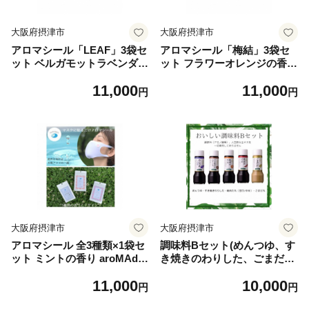
大阪府摂津市
大阪府摂津市
アロマシール「LEAF」3袋セ
アロマシール「梅結」3袋セ
ット ベルガモットラベンダー
ット フラワーオレンジの香り
の香り aroMAdrip【132753
aroMAdrip【1327537】
11,000
11,000
6】
円
円
大阪府摂津市
大阪府摂津市
アロマシール 全3種類×1袋セ
調味料Bセット(めんつゆ、す
ット ミントの香り aroMAdri
き焼きのわりした、ごまだ
p【1327541】
れ、焼肉のたれ甘口/中辛)【1
11,000
10,000
328564】
円
円