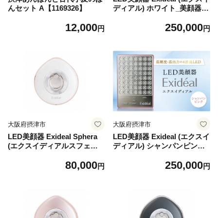
んセット A【1169326】
ディアル) ホワイト_美顔器
エステ 家電 高輝度 高出力 L
12,000
250,000
ED Exideal エクスイディア
円
円
ル 人気 おすすめ 送料無料 贈
答 ギフト プレゼント【13173
54】
大阪府摂津市
大阪府摂津市
LED美顔器 Exideal Sphera
LED美顔器 Exideal (エクスイ
(エクスイディアルスフェラ)
ディアル) シャンパンピンク_
パールホワイト【1317367】
美顔器 エステ 家電 高輝度 高
80,000
250,000
出力 LED Exideal エクスイデ
円
円
ィアル 人気 おすすめ 送料無
料 贈答 ギフト プレゼント
【1317852】