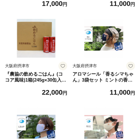
17,000
11,000
におすすめです【1319165】
円
円
大阪府摂津市
大阪府摂津市
『農協の飲めるごはん』(コ
アロマシール「香るシマちゃ
コア風味)1箱(245g×30缶入
ん」3袋セット ミントの香り
り)【1326446】
aroMAdrip【1327498】
22,000
11,000
円
円