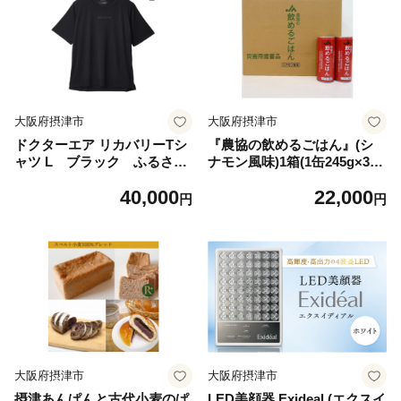
大阪府摂津市
大阪府摂津市
ドクターエア リカバリーTシ
『農協の飲めるごはん』(シ
ャツ L ブラック ふるさと
ナモン風味)1箱(1缶245g×30
納税 摂津市【1635848】
缶入り)【1326448】
40,000
22,000
円
円
大阪府摂津市
大阪府摂津市
摂津あんぱんと古代小麦のぱ
LED美顔器 Exideal (エクスイ