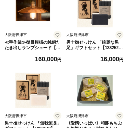
大阪府摂津市
大阪府摂津市
≪手作業≫槌目模様の純銅た
男十撫せっけん 「綺麗な男
たき出しランプシェード【13
足」ギフトセット【133252
31099】
8】
160,000
16,000
円
円
大阪府摂津市
大阪府摂津市
男十撫せっけん 「無我無臭」
《愛情いっぱい》和豚もちぶ