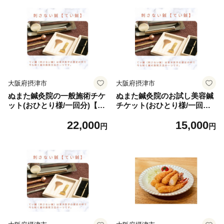
大阪府摂津市
大阪府摂津市
ぬまた鍼灸院の一般施術チケ
ぬまた鍼灸院のお試し美容鍼
ット(おひとり様/一回分)【13
チケット(おひとり様/一回分)
30135】
【1330151】
22,000
15,000
円
円