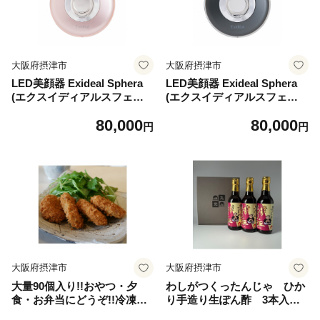
大阪府摂津市
大阪府摂津市
LED美顔器 Exideal Sphera
LED美顔器 Exideal Sphera
(エクスイディアルスフェラ)
(エクスイディアルスフェラ)
シャンパンピンク【131785
マットブラック【1317856】
80,000
80,000
5】
円
円
大阪府摂津市
大阪府摂津市
大量90個入り!!おやつ・夕
わしがつくったんじゃ ひか
食・お弁当にどうぞ!!冷凍牛
り手造り生ぽん酢 3本入
肉コロッケ【1318357】
ギフトお歳暮お祝い贈答品鍋