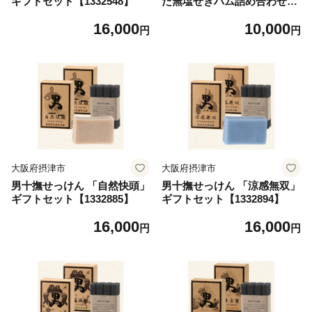
ギフトセット【1332548】
た無塩せきハム詰め合わせ
(ロースハム・ベーコン・ポ
16,000
10,000
ークウインナー・焼豚)【133
円
円
2822】
大阪府摂津市
大阪府摂津市
男十撫せっけん 「自然快頭」
男十撫せっけん 「涼感無双」
ギフトセット【1332885】
ギフトセット【1332894】
16,000
16,000
円
円