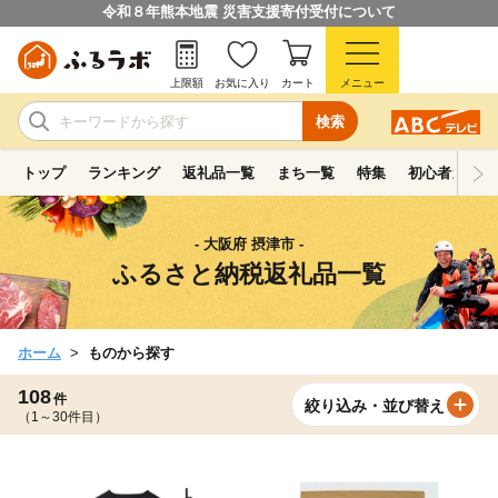
令和８年熊本地震 災害支援寄付受付について
上限額
お気に入り
カート
メニュー
検索
トップ
ランキング
返礼品一覧
まち一覧
特集
初心者ガイド
- 大阪府 摂津市 -
ふるさと納税返礼品一覧
ホーム
ものから探す
108
件
絞り込み・並び替え
（1～30件目）