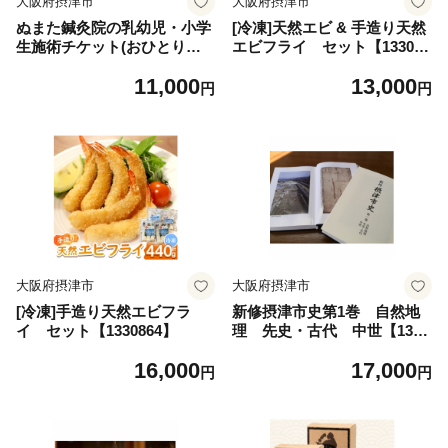
大阪府摂津市
大阪府摂津市
ぬまた鍼灸院の乳幼児・小学
[冷凍]天然エビ & 手造り天然
生施術チケット(おひとり様/
エビフライ セット【133086
一回分)【1330154】
3】
11,000
13,000
円
円
大阪府摂津市
大阪府摂津市
[冷凍]手造り天然エビフラ
新修摂津市史第1巻 自然地
イ セット【1330864】
理 先史・古代 中世【1330
984】
16,000
17,000
円
円