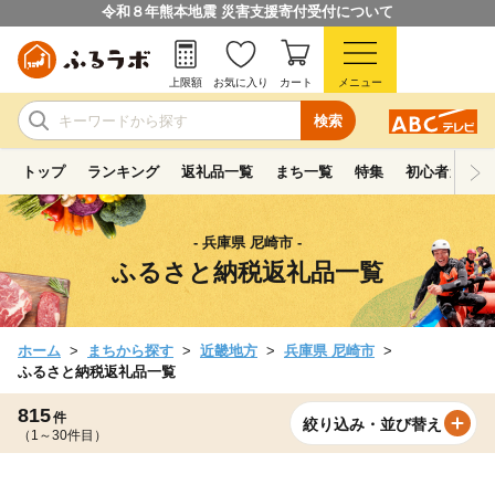
令和８年熊本地震 災害支援寄付受付について
上限額
お気に入り
カート
メニュー
検索
トップ
ランキング
返礼品一覧
まち一覧
特集
初心者ガイド
- 兵庫県 尼崎市 -
ふるさと納税返礼品一覧
ホーム
まちから探す
近畿地方
兵庫県 尼崎市
ふるさと納税返礼品一覧
815
件
絞り込み・並び替え
（1～30件目）