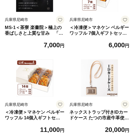
兵庫県尼崎市
兵庫県尼崎市
MS-1＜茶寮 楽書院＞極上の
＜冷凍便＞マネケン ベルギー
香ばしさと上質な甘み 「堅
ワッフル 7個入ギフトセット
菓楽 味噌溜まりピーカンナッ
(TFRB-PChM7G)【126214
7,000
6,000
ツ」1缶【1738177】
6】
円
円
兵庫県尼崎市
兵庫県尼崎市
＜冷凍便＞マネケン ベルギー
ネックストラップ付きIDカー
ワッフル 14個入ギフトセッ
ドケース たつの市産牛革使
ト (TFRB-PChM14G)【1262
用 革製品専門店HEDGE【1
11,000
20,000
166】
279579】
円
円