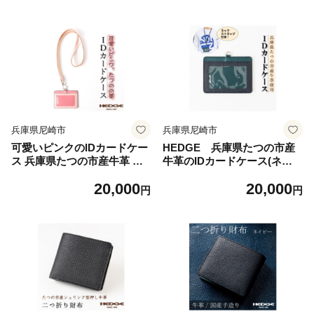
兵庫県尼崎市
兵庫県尼崎市
可愛いピンクのIDカードケー
HEDGE 兵庫県たつの市産
ス 兵庫県たつの市産牛革 ネ
牛革のIDカードケース(ネイ
ックストラップ付き 革製品
ビー×ピーコックブルー)ネッ
20,000
20,000
のHEDGE【1279589】
クストラップ付き【127959
円
円
7】