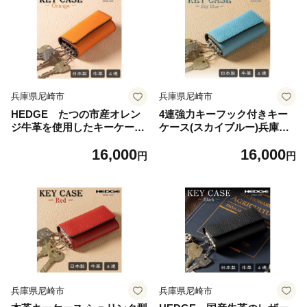
兵庫県尼崎市
兵庫県尼崎市
HEDGE たつの市産オレン
4連強力キーフック付きキー
ジ牛革を使用したキーケー
ケース(スカイブルー)兵庫県
ス 4連キーフック シュリン
たつの市産牛革 革製品のH
16,000
16,000
ク型押し【1279451】
EDGE【1279453】
円
円
兵庫県尼崎市
兵庫県尼崎市