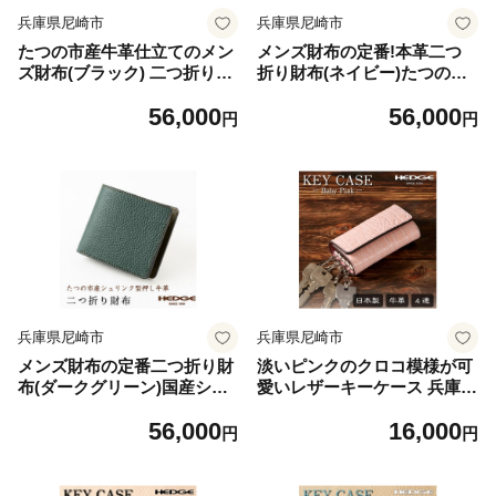
兵庫県尼崎市
兵庫県尼崎市
たつの市産牛革仕立てのメン
メンズ財布の定番!本革二つ
ズ財布(ブラック) 二つ折りタ
折り財布(ネイビー)たつの市
イプ シュリンク型押し 革製
産牛革 シュリンク型押し×オ
56,000
56,000
品のHEDGE【1279376】
イルレザー【1279388】
円
円
兵庫県尼崎市
兵庫県尼崎市
メンズ財布の定番二つ折り財
淡いピンクのクロコ模様が可
布(ダークグリーン)国産シュ
愛いレザーキーケース 兵庫県
リンク型押し牛革 革製品専
たつの市産牛革使用 HEDG
56,000
16,000
門店HEDGE【1279399】
E【1279412】
円
円