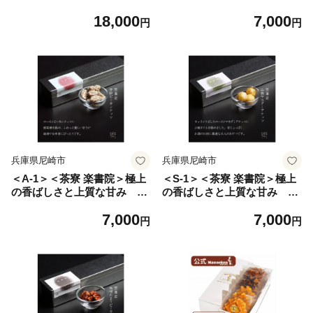
「堅菓楽 山椒マカダミアナッ
「堅菓楽 三種寄せ」1缶【17
18,000
7,000
ツ」3缶セット【1738172】
38174】
円
円
兵庫県尼崎市
兵庫県尼崎市
＜A-1＞＜茶寮 楽書院＞極上
＜S-1＞＜茶寮 楽書院＞極上
の香ばしさと上質な甘み
の香ばしさと上質な甘み
「堅菓楽 甘紗ピーカンナッ
「堅菓楽 山椒マカダミアナッ
7,000
7,000
ツ」1缶【1738175】
ツ」1缶【1738176】
円
円