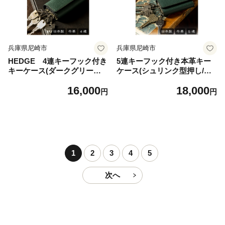
兵庫県尼崎市
兵庫県尼崎市
HEDGE 4連キーフック付き
5連キーフック付き本革キー
キーケース(ダークグリーン)
ケース(シュリンク型押し/ダ
兵庫県たつの市産シュリンク
ークグリーン)革製品専門店H
16,000
18,000
型押し牛革【1279468】
EDGE【1279473】
円
円
1
2
3
4
5
次へ