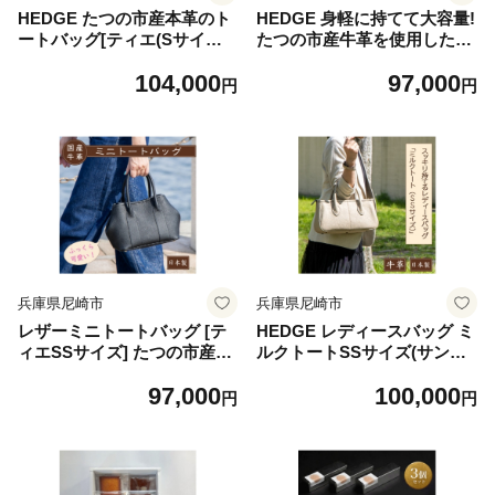
HEDGE たつの市産本革のト
HEDGE 身軽に持てて大容量!
ートバッグ[ティエ(Sサイズ)]
たつの市産牛革を使用したふ
シュリンクエンボスレザー
っくら可愛いミニトートバッ
104,000
97,000
【1736904】
グ【1736910】
円
円
兵庫県尼崎市
兵庫県尼崎市
レザーミニトートバッグ [テ
HEDGE レディースバッグ ミ
ィエSSサイズ] たつの市産シ
ルクトートSSサイズ(サンド
ュリンクエンボスレザー 革製
ベージュ)国産型押し牛革仕
97,000
100,000
品のHEDGE【1736915】
立て【1737138】
円
円