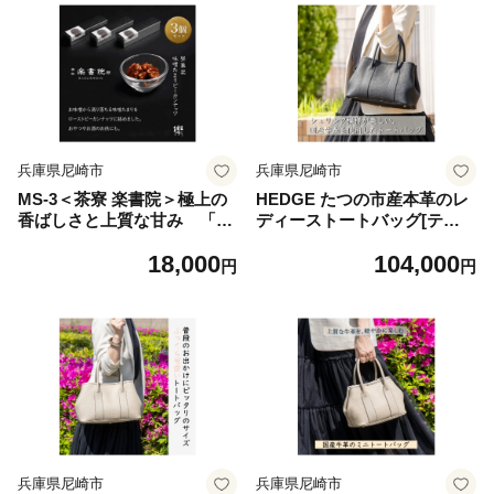
兵庫県尼崎市
兵庫県尼崎市
MS-3＜茶寮 楽書院＞極上の
HEDGE たつの市産本革のレ
香ばしさと上質な甘み 「堅
ディーストートバッグ[ティ
菓楽 味噌溜まりピーカンナッ
エ(Sサイズ)]シュリンクエン
18,000
104,000
ツ」3缶セット【1738173】
ボスレザー【1736902】
円
円
兵庫県尼崎市
兵庫県尼崎市