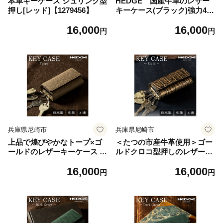
本革キーケース シュリンク型
HEDGE 国産牛革のレザー
押し[レッド]【1279456】
キーケース(ブラック)強力4連
キーフック付き たつの市産シ
16,000
16,000
ュリンク型押し【1279462】
円
円
兵庫県尼崎市
兵庫県尼崎市
上品で煌びやかなトープ×ゴ
＜たつの市産牛革使用＞ゴー
ールドのレザーキーケース 4
ルドクロコ型押しのレザーキ
連強力キーフック たつの市産
ーケース 4連キーフック付
16,000
16,000
牛革 HEDGE【1279464】
き 革製品のHEDGE【12794
円
円
67】