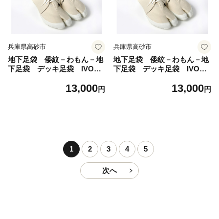
兵庫県高砂市
兵庫県高砂市
地下足袋 倭紋－わもん－地
地下足袋 倭紋－わもん－地
下足袋 デッキ足袋 IVORY
下足袋 デッキ足袋 IVORY
25cm wamon地下足袋 わ
26cm wamon地下足袋 わ
13,000
13,000
もん地下足袋 倭紋地下足
もん地下足袋 倭紋地下足
円
円
袋 わもん地下足袋種類 地
袋 わもん地下足袋種類 地
下足袋日本製 地下足袋職人
下足袋日本製 地下足袋職人
技 五つ星ひょうご選定商品
技 五つ星ひょうご選定商品
1
2
3
4
5
次へ