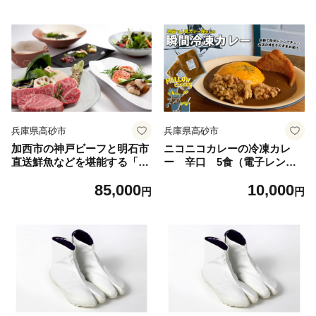
すすめ
級和牛 神戸肉おすすめ
兵庫県高砂市
兵庫県高砂市
加西市の神戸ビーフと明石市
ニコニコカレーの冷凍カレ
直送鮮魚などを堪能する「神
ー 辛口 5食（電子レンジ
戸牛・明石鮮魚・高砂の夕日
対応） 100%国産 黄金ス
85,000
10,000
コース」 【ホテル ラ・スイ
ープ あっさり 深いコク
円
円
ート神戸ハーバーランド】
鶏ガラ 真空瞬間冷凍 本格
極上のひととき 熟練の職人
派 スパイシー お手軽
料理 コース料理 特別な時
間