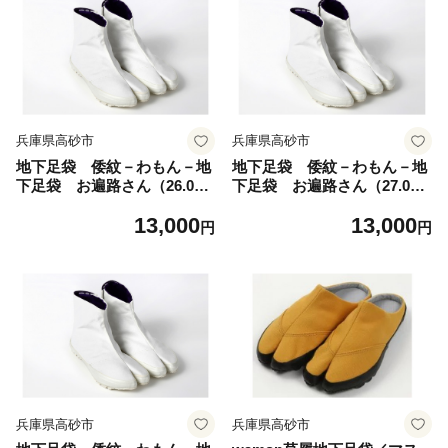
ご選定商品
ご選定商品
兵庫県高砂市
兵庫県高砂市
地下足袋 倭紋－わもん－地
地下足袋 倭紋－わもん－地
下足袋 お遍路さん（26.0c
下足袋 お遍路さん（27.0c
m） 地下足袋シューズ 足袋
m） 地下足袋シューズ 足袋
13,000
13,000
シューズ わもん地下足袋
シューズ わもん地下足袋
円
円
倭紋地下足袋 わもん地下足
倭紋地下足袋 わもん地下足
袋種類 地下足袋日本製 地
袋種類 地下足袋日本製 地
下足袋職人技 五つ星ひょう
下足袋職人技 五つ星ひょう
ご選定商品
ご選定商品
兵庫県高砂市
兵庫県高砂市