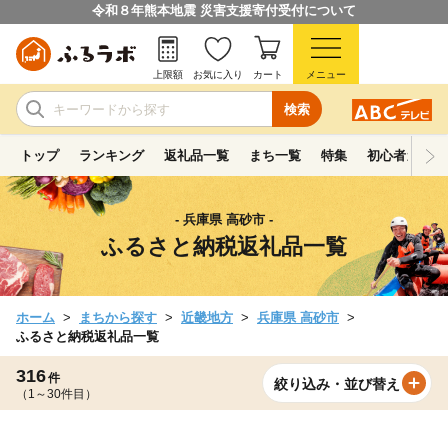
令和８年熊本地震 災害支援寄付受付について
上限額
お気に入り
カート
メニュー
検索
トップ
ランキング
返礼品一覧
まち一覧
特集
初心者ガイド
- 兵庫県 高砂市 -
ふるさと納税返礼品一覧
ホーム
まちから探す
近畿地方
兵庫県 高砂市
ふるさと納税返礼品一覧
316
件
絞り込み・並び替え
（1～30件目）