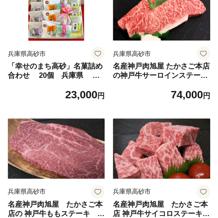
兵庫県高砂市
兵庫県高砂市
「幸せのまち高砂」名菓詰め
名産神戸肉旭屋 たかさご本店
合わせ 20個 兵庫県 高
の神戸牛サーロインステーキ
砂市
200g×2枚 神戸ビーフ 神戸ビ
23,000
74,000
ーフブランド 高級和牛 神戸
円
円
肉おすすめ
兵庫県高砂市
兵庫県高砂市
名産神戸肉旭屋 たかさご本
名産神戸肉旭屋 たかさご本
店の 神戸牛ももステーキ 2
店 神戸牛サイコロステーキ