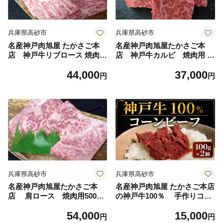
兵庫県高砂市
兵庫県高砂市
名産神戸肉旭屋 たかさご本
名産神戸肉旭屋たかさご本
店 神戸牛リブロース 焼肉
店 神戸牛カルビ 焼肉用 5
用 300g 神戸ビーフ 神
50g 神戸ビーフ 神戸ビーフ
44,000
37,000
戸ビーフブランド 高級和牛
ブランド 高級和牛 神戸肉
円
円
神戸肉おすすめ
おすすめ
兵庫県高砂市
兵庫県高砂市
名産神戸肉旭屋たかさご本
名産神戸肉旭屋 たかさご本店
店 肩ロース 焼肉用500g
の神戸牛100％ 手作りコン
神戸ビーフ 神戸ビーフブ
ビーフ 100g ×２ 神戸ビー
54,000
15,000
ランド 高級和牛 神戸肉お
フ 神戸ビーフブランド 高
円
円