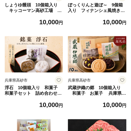
しょうゆ饅頭 10個箱入り
ぼっくりんと遊ぼ～ 9個箱
キッコーマン高砂工場 和
入り フィナンシェ風焼き菓
菓子 醤油の町 高砂市 ふ
子 瀬戸内産伊予柑 高砂
10,000
10,000
るさと納税
市 マスコットキャラクタ
円
円
ー ふるさと納税
兵庫県高砂市
兵庫県高砂市
浮石 10個箱入り 和菓子
武蔵伊織の郷 10個箱入り
和菓子セット 詰め合わせ
和菓子 お菓子 兵庫県
高砂市 ふるさと納税
高砂市 ふるさと納税
10,000
10,000
円
円