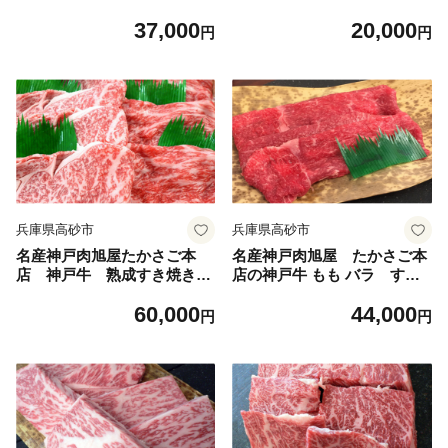
00g×2枚 神戸ビーフ 神戸
200g 神戸ビーフ 神戸ビー
37,000
20,000
ビーフブランド 高級和牛
フブランド 高級和牛 神戸
円
円
神戸肉おすすめ
肉おすすめ
兵庫県高砂市
兵庫県高砂市
名産神戸肉旭屋たかさご本
名産神戸肉旭屋 たかさご本
店 神戸牛 熟成すき焼き用
店の神戸牛 もも バラ すき
セット 550g 神戸ビーフ
焼き用 1000g 神戸ビーフ
60,000
44,000
神戸ビーフブランド 高級和
神戸ビーフブランド 高級和
円
円
牛 神戸肉おすすめ
牛 神戸肉おすすめ