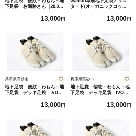
地下足袋 倭紋－わもん－地
wamon草履地下足袋／マス
下足袋 お遍路さん（28.0c
タード(オーガニックコット
m） 地下足袋シューズ 足袋
ンパイル採用） （S）
13,000
13,000
シューズ わもん地下足袋
円
円
倭紋地下足袋 わもん地下足
袋種類 地下足袋日本製 地
下足袋職人技 五つ星ひょう
ご選定商品
兵庫県高砂市
兵庫県高砂市
地下足袋 倭紋－わもん－地
地下足袋 倭紋－わもん－地
下足袋 デッキ足袋 IVORY
下足袋 デッキ足袋 IVORY
23cm wamon地下足袋 わ
24cm wamon地下足袋 わ
13,000
13,000
もん地下足袋 倭紋地下足
もん地下足袋 倭紋地下足
円
円
袋 わもん地下足袋種類 地
袋 わもん地下足袋種類 地
下足袋日本製 地下足袋職人
下足袋日本製 地下足袋職人
技 五つ星ひょうご選定商品
技 五つ星ひょうご選定商品