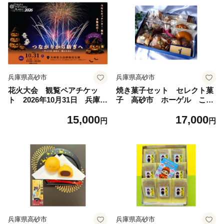
兵庫県高砂市
兵庫県高砂市
花火大会 観覧ペアチケッ
焼き菓子セット セレクト菓
ト 2026年10月31日 兵庫県
子 高砂市 ホーゲル こだ
高砂市 第12回 Night Fa
わり製法 職人技 手土産
15,000
17,000
ntasy Illusion 2026 ふる
円
円
さと納税 ナイトファンタジ
ーイリュージョン 音楽 レ
ーザー イルミネーション
打ち上げ花火 ご当地グルメ
兵庫県高砂市
兵庫県高砂市