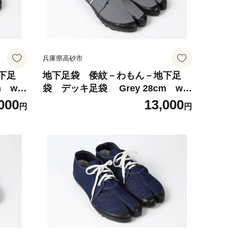
兵庫県高砂市
下足
地下足袋 倭紋－わもん－地下足
袋 デッキ足袋 Grey 28cm wa
足袋 倭
mon地下足袋 わもん地下足袋 倭
000
13,000
円
円
袋種類
紋地下足袋 わもん地下足袋種類
職人技
地下足袋日本製 地下足袋職人技
五つ星ひょうご選定商品