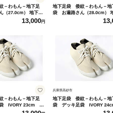
紋－わもん－地下足
地下足袋 倭紋－わもん－地
（27.0cm） 地下足
袋 お遍路さん（28.0cm） 
足袋シューズ わもん
袋シューズ 足袋シューズ 
13,000
13,
円
紋地下足袋 わもん地
地下足袋 倭紋地下足袋 わ
地下足袋日本製 地下
下足袋種類 地下足袋日本製
五つ星ひょうご選定商
足袋職人技 五つ星ひょうご
品
兵庫県高砂市
紋－わもん－地下足
地下足袋 倭紋－わもん－地
ORY 23cm w
袋 デッキ足袋 IVORY 24cm w
足袋 わもん地下足袋
amon地下足袋 わもん地