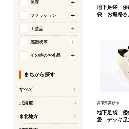
美容
地下足袋 倭
袋 お遍路さん
ファッション
袋シューズ 
地下足袋 倭
工芸品
下足袋種類 
感謝状等
足袋職人技 
品
その他のお礼品
まちから探す
すべて
北海道
兵庫県高砂市
地下足袋 倭
東北地方
袋 デッキ足袋 IV
amon地下