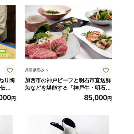
兵庫県高砂市
ねり陶
加西市の神戸ビーフと明石市直送鮮
伝
魚などを堪能する「神戸牛・明石鮮
手作り
魚・高砂の夕日コース」 【ホテル
000
85,000
円
円
ラ・スイート神戸ハーバーランド】
極上のひととき 熟練の職人料
理 コース料理 特別な時間