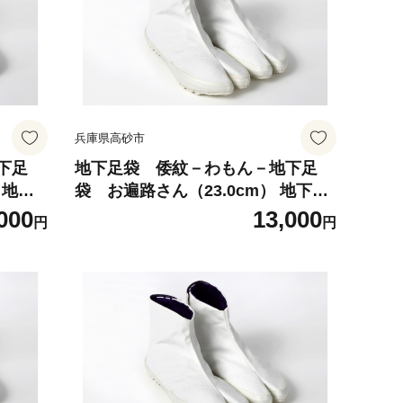
兵庫県高砂市
下足
地下足袋 倭紋－わもん－地下足
 地下
袋 お遍路さん（23.0cm） 地下足
 わも
袋シューズ 足袋シューズ わもん
000
13,000
円
円
わもん
地下足袋 倭紋地下足袋 わもん地
製 地
下足袋種類 地下足袋日本製 地下
ご選定
足袋職人技 五つ星ひょうご選定商
品