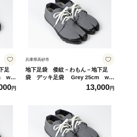
兵庫県高砂市
下足
地下足袋 倭紋－わもん－地下足
袋 デッキ足袋 Grey 25cm wa
足袋 倭
mon地下足袋 わもん地下足袋 倭
000
13,000
円
円
袋種類
紋地下足袋 わもん地下足袋種類
職人技
地下足袋日本製 地下足袋職人技
五つ星ひょうご選定商品