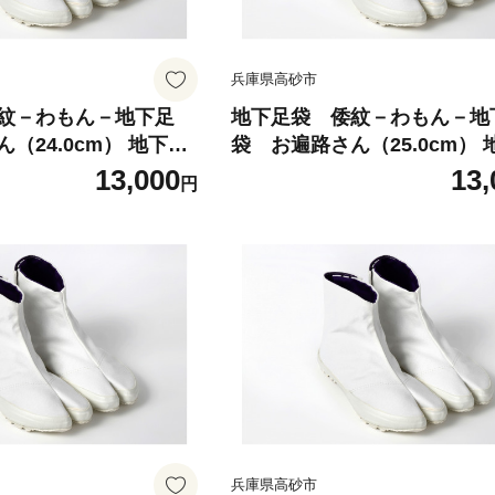
兵庫県高砂市
紋－わもん－地下足
地下足袋 倭紋－わもん－地
（24.0cm） 地下足
袋 お遍路さん（25.0cm） 
足袋シューズ わもん
袋シューズ 足袋シューズ 
13,000
13,
円
紋地下足袋 わもん地
地下足袋 倭紋地下足袋 わ
地下足袋日本製 地下
下足袋種類 地下足袋日本製
五つ星ひょうご選定商
足袋職人技 五つ星ひょうご
品
兵庫県高砂市