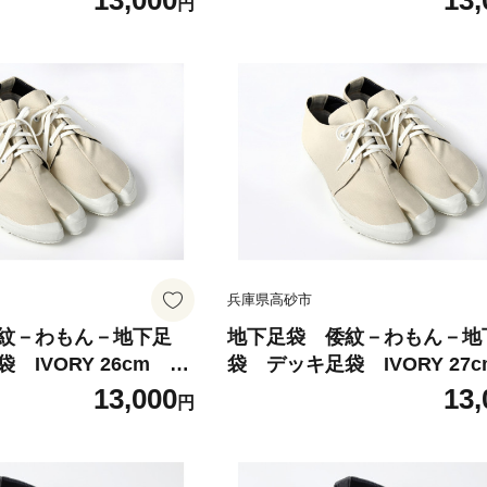
13,000
13,
円
 わもん地下足袋種
倭紋地下足袋 わもん地下足
日本製 地下足袋職人
類 地下足袋日本製 地下足
ょうご選定商品
技 五つ星ひょうご選定商品
兵庫県高砂市
紋－わもん－地下足
地下足袋 倭紋－わもん－地
ORY 26cm w
袋 デッキ足袋 IVORY 27cm w
足袋 わもん地下足袋
amon地下足袋 わもん地
13,000
13,
円
 わもん地下足袋種
倭紋地下足袋 わもん地下足
日本製 地下足袋職人
類 地下足袋日本製 地下足
ょうご選定商品
技 五つ星ひょうご選定商品