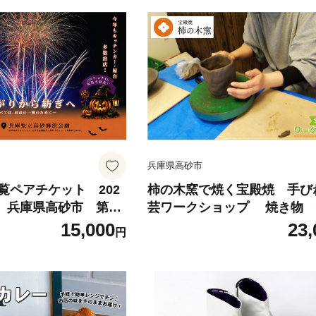
兵庫県高砂市
覧ペアチケット 202
柿の木窯で焼く宝殿焼 手び
日 兵庫県高砂市 第12
芸ワークショップ 焼き物 
ntasy Illusion 20
統 歴史 兵庫県 高砂市 
15,000
23,
円
と納税 ナイトファンタ
体験 陶器 オリジナル
ジョン 音楽 レーザ
ーション 打ち上げ花
ルメ