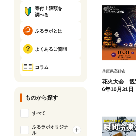
寄付上限額を
調べる
ふるラボとは
よくあるご質問
コラム
兵庫県高砂市
花火大会 観
6年10月31
回 Night Fa
ものから探す
26 ふるさ
ジーイリュー
すべて
ー イルミネ
火 ご当地グ
ふるラボオリジナ
ル