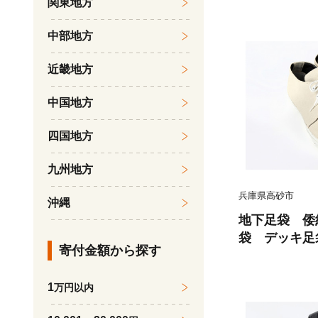
関東地方
倭紋地下足袋
類 地下足袋
中部地方
技 五つ星ひ
近畿地方
中国地方
四国地方
九州地方
兵庫県高砂市
沖縄
地下足袋 倭
袋 デッキ足袋 IV
寄付金額から探す
amon地下
倭紋地下足袋
1
万円以内
類 地下足袋
技 五つ星ひ