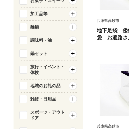
お菓子・スイーツ
加工品等
兵庫県高砂市
麺類
地下足袋 倭
袋 お遍路さん
調味料・油
袋シューズ 
地下足袋 倭
鍋セット
下足袋種類 
足袋職人技 
旅行・イベント・
体験
品
地域のお礼の品
雑貨・日用品
スポーツ・アウト
ドア
兵庫県高砂市