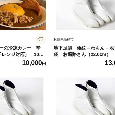
兵庫県高砂市
ーの冷凍カレー 辛
地下足袋 倭紋－わもん－地
子レンジ対応） 100%
袋 お遍路さん（22.0cm）
ープ あっさり 深い
足袋シューズ 足袋シューズ
10,000
13,
円
 真空瞬間冷凍 本
ん地下足袋 倭紋地下足袋 
イシー お手軽
地下足袋種類 地下足袋日本
下足袋職人技 五つ星ひょう
商品