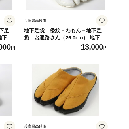
兵庫県高砂市
下足
地下足袋 倭紋－わもん－地下足
地下足
袋 お遍路さん（26.0cm） 地下足
わもん
袋シューズ 足袋シューズ わもん
000
13,000
円
円
もん地
地下足袋 倭紋地下足袋 わもん地
 地下
下足袋種類 地下足袋日本製 地下
選定商
足袋職人技 五つ星ひょうご選定商
品
兵庫県高砂市