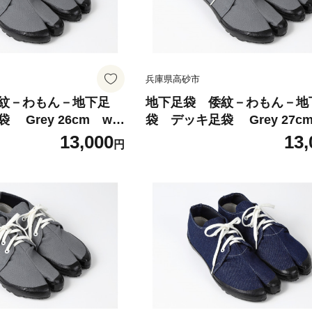
兵庫県高砂市
紋－わもん－地下足
地下足袋 倭紋－わもん－地
y 26cm wa
袋 デッキ足袋 Grey 27cm wa
袋 わもん地下足袋 倭
mon地下足袋 わもん地下
13,000
13,
円
 わもん地下足袋種類
紋地下足袋 わもん地下足
本製 地下足袋職人技
地下足袋日本製 地下足袋
ご選定商品
五つ星ひょうご選定商品