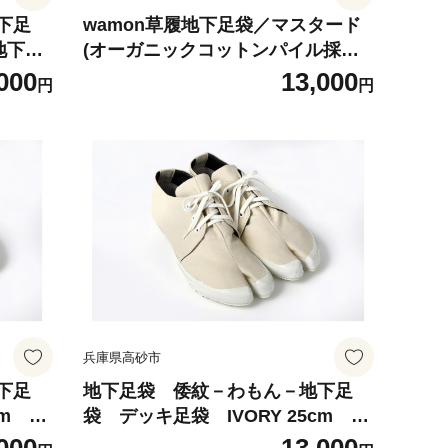
下足
wamon草履地下足袋／マスタード
地下足
(オーガニックコットンパイル採
わもん
用） （S）
000
13,000
円
円
もん地
 地下
選定商
兵庫県高砂市
下足
地下足袋 倭紋－わもん－地下足
袋 デッキ足袋 IVORY 25cm w
下足袋
amon地下足袋 わもん地下足袋