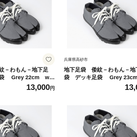
兵庫県高砂市
紋－わもん－地下足
地下足袋 倭紋－わもん－地
y 22cm wa
袋 デッキ足袋 Grey 23cm wa
袋 わもん地下足袋 倭
mon地下足袋 わもん地下
13,000
13,
円
 わもん地下足袋種類
紋地下足袋 わもん地下足
本製 地下足袋職人技
地下足袋日本製 地下足袋
ご選定商品
五つ星ひょうご選定商品