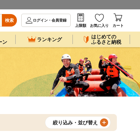
検索
ログイン・会員登録
上限額
お気に入り
カート
はじめての
ランキング
ーン
ふるさと納税
絞り込み・並び替え