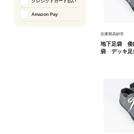
クレジットカード払い
Amazon Pay
兵庫県高砂市
地下足袋 倭
袋 デッキ足袋 Gre
mon地下足
紋地下足袋
地下足袋日
五つ星ひょう