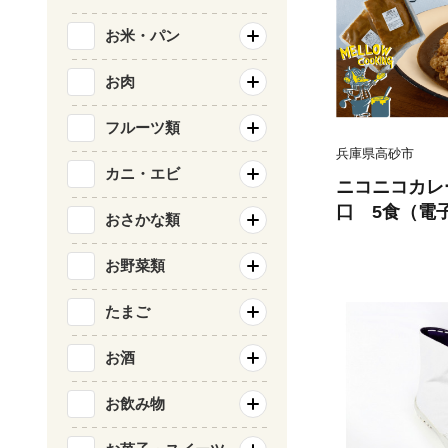
お米・パン
お肉
フルーツ類
兵庫県高砂市
カニ・エビ
ニコニコカレ
口 5食（電
おさかな類
国産 黄金ス
コク 鶏ガラ
お野菜類
格派 スパ
たまご
お酒
お飲み物