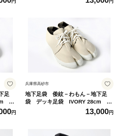
000
13,000
円
円
袋種
倭紋地下足袋 わもん地下足袋種
袋職人
類 地下足袋日本製 地下足袋職人
技 五つ星ひょうご選定商品
兵庫県高砂市
下足
地下足袋 倭紋－わもん－地下足
袋 デッキ足袋 IVORY 28cm w
下足袋
amon地下足袋 わもん地下足袋
000
13,000
円
円
袋種
倭紋地下足袋 わもん地下足袋種
袋職人
類 地下足袋日本製 地下足袋職人
技 五つ星ひょうご選定商品