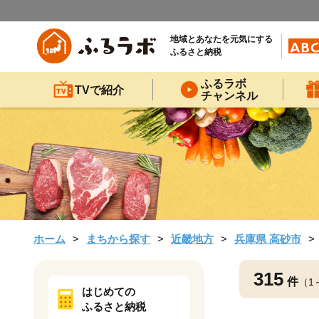
地域とあなたを元気にする
ふるさと納税
ふるラボ
TVで紹介
チャンネル
ホーム
まちから探す
近畿地方
兵庫県 高砂市
315
件
（1
はじめての
ふるさと納税