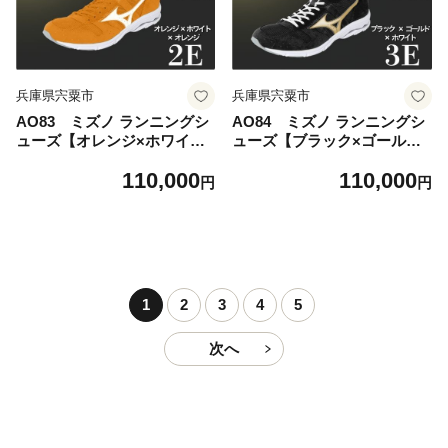
兵庫県宍粟市
兵庫県宍粟市
AO83 ミズノ ランニングシ
AO84 ミズノ ランニングシ
ューズ【オレンジ×ホワイト×
ューズ【ブラック×ゴールド×
オレンジ 2E】【 ジョギング
ホワイト 3E】【 ジョギング
110,000
110,000
ランニング マラソン シュー
ランニング マラソン シュー
円
円
ズ スニーカー 靴 ミズノ miz
ズ スニーカー 靴 ミズノ miz
uno オーダー 受注生産 日本
uno オーダー 受注生産 日本
製 】
製 】
1
2
3
4
5
次へ