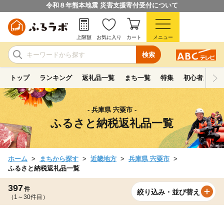
令和８年熊本地震 災害支援寄付受付について
上限額
お気に入り
カート
メニュー
検索
トップ
ランキング
返礼品一覧
まち一覧
特集
初心者ガイド
- 兵庫県 宍粟市 -
ふるさと納税返礼品一覧
ホーム
まちから探す
近畿地方
兵庫県 宍粟市
ふるさと納税返礼品一覧
397
件
絞り込み・並び替え
（1～30件目）