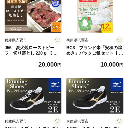
兵庫県宍粟市
兵庫県宍粟市
J56 炭火焼ローストビー
BC3 ブランド米「安積の煌
フ 切り落とし 220ｇ 【 但
めき」パックご飯セット【 パ
馬牛 黒毛和牛 和牛 ブランド
ックごはん 白米 精米 セット
20,000
10,000
牛 国産 鹿児島 黒牛 ロース
コシヒカリ こしひかり オリ
円
円
レストラン 炭火焼 ロースト
ジナル ギフト 贈り物 プレゼ
ビーフ 切落とし 】
ント レトルト お手軽 防災 非
常食 防災食 】
兵庫県宍粟市
兵庫県宍粟市