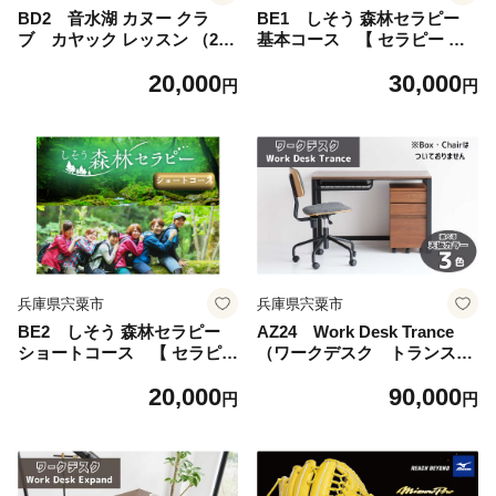
BD2 音水湖 カヌー クラ
BE1 しそう 森林セラピー
ブ カヤック レッスン （2人
基本コース 【 セラピー 体
分） 【 カヌー カヤック 体験
験 アクティビティ 森林浴 新
20,000
30,000
アクティビティ アクティブ
緑 紅葉 健康増進 癒し 散歩
円
円
親子 子ども 避暑地 避暑 国定
ウォーキング ハイキング 登
公園 公園 水遊び 川遊び シン
山 おでかけ 兵庫県 宍粟市 】
グル 夏休み お出かけ 兵庫県
兵庫 西播磨 西播 宍粟 しそう
】
兵庫県宍粟市
兵庫県宍粟市
BE2 しそう 森林セラピー
AZ24 Work Desk Trance
ショートコース 【 セラピー
（ワークデスク トランス）
体験 アクティビティ 森林浴
ヴィンテージ ナチュラル
20,000
90,000
新緑 紅葉 健康増進 癒し 散歩
ブラウン グレイ グレー リモ
円
円
ウォーキング ハイキング 登
ートワーク 在宅 テレワーク
山 おでかけ 兵庫県 宍粟市 】
パソコンデスク 学習机 ワー
クデスク 引き出し付き 収納
家具 インテリア サイドテー