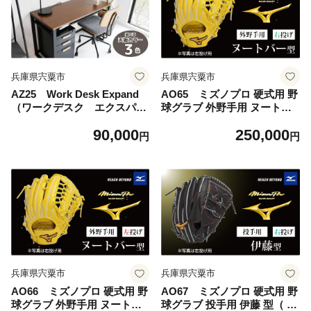
ブル デスク 机 テーブル 市場
家具 インテリア いちば イチ
バ ICHIBA koti フジイ ふじい
すきまくん
兵庫県宍粟市
兵庫県宍粟市
AZ25 Work Desk Expand
AO65 ミズノプロ 硬式用 野
（ワークデスク エクスパン
球グラブ 外野手用 ヌートバ
ド） ヴィンテージ ナチュラ
ー 型（ 右投げ ） 【 野球
90,000
250,000
ル ブラウン グレイ グレー リ
グローブ グラブ 外野 外野手
円
円
モートワーク 在宅 テレワー
受注生産 Mizuno Pro 美津濃
ク パソコンデスク 学習机 ワ
右利き 】
ークデスク 引き出し付き 収
納 家具 インテリア サイドテ
ーブル デスク 机 テーブル 市
場家具 インテリア いちば イ
チバ ICHIBA koti フジイ Fujii
すきまくん
兵庫県宍粟市
兵庫県宍粟市
AO66 ミズノプロ 硬式用 野
AO67 ミズノプロ 硬式用 野
球グラブ 外野手用 ヌートバ
球グラブ 投手用 伊藤 型（ 右