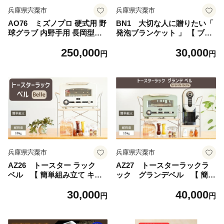
兵庫県宍粟市
兵庫県宍粟市
AO76 ミズノプロ 硬式用 野
BN1 大切な人に贈りたい「
球グラブ 内野手用 長岡型（
発泡ブランケット 」 【 ブラ
右投げ ） 【 野球 グローブ
ンケット ひざ掛け 防寒 冷え
250,000
30,000
グラブ 内野 内野手 受注生産
性 冷え対策 軽量 軽い 発泡
円
円
Mizuno Pro 美津濃 右利き 長
ビーズ 電気 電源不要 ペット
岡 秀樹 長岡秀樹 】
用品 犬 猫 プレゼント 贈りも
の 敬老の日 母の日 父の日 誕
生日 】
兵庫県宍粟市
兵庫県宍粟市
AZ26 トースター ラック
AZ27 トースターラックラ
ベル 【 簡単組み立て キッ
ック グランデベル 【 簡単
チン 整理 収納 収納棚 シンプ
組み立て キッチン 整理 収納
30,000
40,000
ル インテリア 市場家具 フジ
収納棚 シンプル インテリア
円
円
イ すきまくん 加西市 宍粟市
市場家具 フジイ すきまくん
】
加西市 宍粟市 】