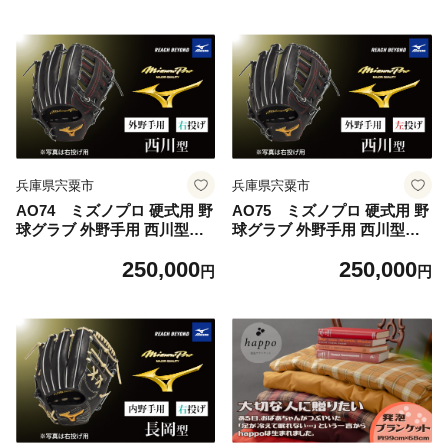
Mizuno Pro 美津濃 右利き 紅
Mizuno Pro 美津濃 右利き 坂
林 弘太郎 紅林弘太郎 】
本 勇人 坂本勇人 】
兵庫県宍粟市
兵庫県宍粟市
AO74 ミズノプロ 硬式用 野
AO75 ミズノプロ 硬式用 野
球グラブ 外野手用 西川型（
球グラブ 外野手用 西川型（
右投げ ） 【 野球 グローブ
左投げ ） 【 野球 グローブ
250,000
250,000
グラブ 外野 外野手 受注生産
グラブ 外野 外野手 受注生産
円
円
Mizuno Pro 美津濃 右利き 西
Mizuno Pro 美津濃 左利き 西
川 龍馬 西川龍馬 】
川 龍馬 西川龍馬 】