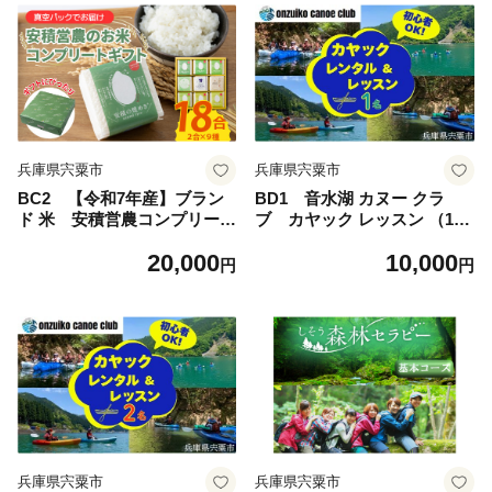
兵庫県宍粟市
兵庫県宍粟市
BC2 【令和7年産】ブラン
BD1 音水湖 カヌー クラ
ド 米 安積営農コンプリート
ブ カヤック レッスン （1人
ギフト「2.7㎏」 【 白米 精米
分）【 カヌー カヤック 体験
20,000
10,000
セット コシヒカリ こしひか
アクティビティ アクティブ
円
円
り オリジナル お中元 お歳暮
親子 子ども 避暑地 避暑 国定
ギフト 贈り物 プレゼント 】
公園 公園 水遊び 川遊び シン
グル 夏休み お出かけ 兵庫県
兵庫 西播磨 西播 宍粟 しそう
】
兵庫県宍粟市
兵庫県宍粟市