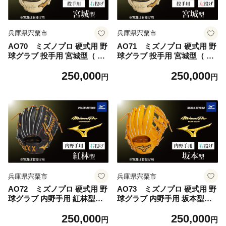
兵庫県宍粟市
兵庫県宍粟市
AO70 ミズノプロ 硬式用 野
AO71 ミズノプロ 硬式用 野
球グラブ 投手用 宮城型（ 右
球グラブ 投手用 宮城型（ 左
投げ ） 【 野球 グローブ グ
投げ ） 【 野球 グローブ グ
250,000
250,000
ラブ ピッチャー 投手 受注生
ラブ ピッチャー 投手 受注生
円
円
産 Mizuno Pro 美津濃 右利き
産 Mizuno Pro 美津濃 左利き
宮城 大弥 宮城大弥 】
宮城 大弥 宮城大弥 】
兵庫県宍粟市
兵庫県宍粟市
AO72 ミズノプロ 硬式用 野
AO73 ミズノプロ 硬式用 野
球グラブ 内野手用 紅林型（
球グラブ 内野手用 坂本型（
右投げ ） 【 野球 グローブ
右投げ ） 【 野球 グローブ
250,000
250,000
グラブ 内野 内野手 受注生産
グラブ 内野 内野手 受注生産
円
円