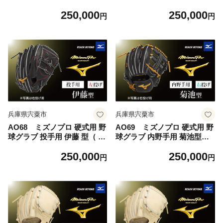
ー 型（ 左投げ ） 【 野球
投げ ） 【 野球 グローブ グ
250,000
250,000
グローブ グラブ 外野 外野手
ラブ ピッチャー 投手 受注生
円
円
受注生産 Mizuno Pro 美津濃
産 Mizuno Pro 美津濃 右利き
左利き 】
伊藤 大海 伊藤大海 】
兵庫県宍粟市
兵庫県宍粟市
AO68 ミズノプロ 硬式用 野
AO69 ミズノプロ 硬式用 野
球グラブ 投手用 伊藤 型（ 左
球グラブ 内野手用 菊池型（
投げ ） 【 野球 グローブ グ
右投げ ） 【 野球 グローブ
250,000
250,000
ラブ ピッチャー 投手 受注生
グラブ 内野 内野手 受注生産
円
円
産 Mizuno Pro 美津濃 左利き
Mizuno Pro 美津濃 右利き 菊
伊藤大海 伊藤 大海 】
池 涼介 菊池涼介】