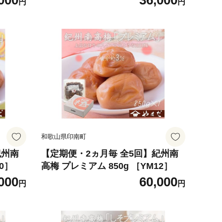
000
36,000
円
円
和歌山県印南町
紀州南
【定期便・2ヵ月毎 全5回】紀州南
0］
高梅 プレミアム 850g ［YM12］
000
60,000
円
円