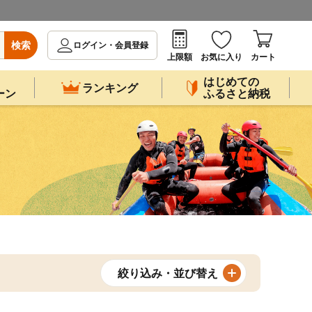
検索
ログイン・会員登録
上限額
お気に入り
カート
はじめての
ランキング
ーン
ふるさと納税
絞り込み・並び替え