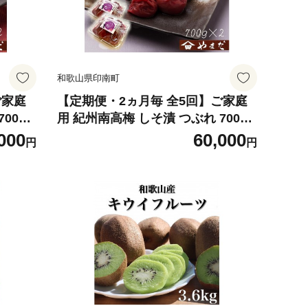
和歌山県印南町
ご家庭
【定期便・2ヵ月毎 全5回】ご家庭
00g×
用 紀州南高梅 しそ漬 つぶれ 700g×
2 ［YM16］
000
60,000
円
円