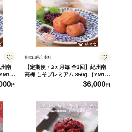
和歌山県印南町
紀州南
【定期便・3ヵ月毎 全3回】紀州南
YM1
高梅 しそプレミアム 850g ［YM1
4］
000
36,000
円
円