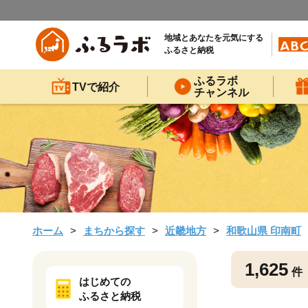
地域とあなたを元気にする
ふるさと納税
ふるラボ
TVで紹介
チャンネル
ホーム
まちから探す
近畿地方
和歌山県 印南町
1,625
件
はじめての
ふるさと納税