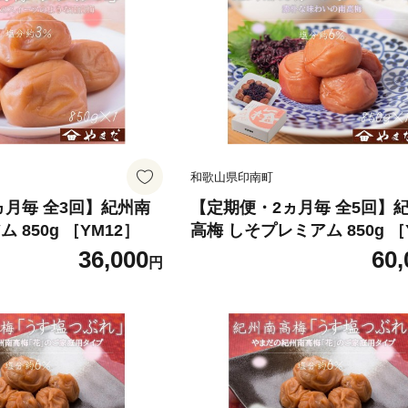
和歌山県印南町
ヵ月毎 全3回】紀州南
【定期便・2ヵ月毎 全5回】
 850g ［YM12］
高梅 しそプレミアム 850g ［
4］
36,000
60,
円