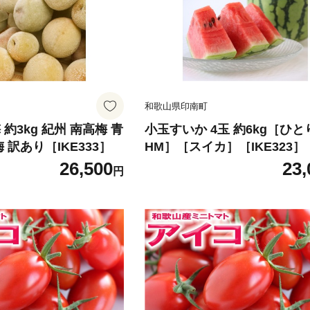
和歌山県印南町
約3kg 紀州 南高梅 青
小玉すいか 4玉 約6kg［ひ
 訳あり［IKE333］
HM］［スイカ］［IKE323］
26,500
23,
円