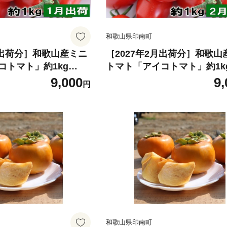
和歌山県印南町
月出荷分］和歌山産ミニ
［2027年2月出荷分］和歌山
コトマト」約1kg
トマト「アイコトマト」約1k
おまかせ） ［TM26
（M・Lサイズおまかせ） ［T
9,000
9,
円
4］
和歌山県印南町