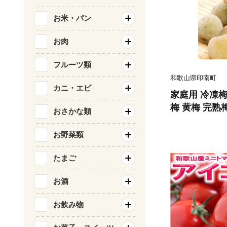
お米・パン
お肉
フルーツ類
和歌山県印南町
カニ・エビ
家庭用 冷凍梅 
梅 黄梅 完熟梅
おさかな類
お野菜類
たまご
お酒
お飲み物