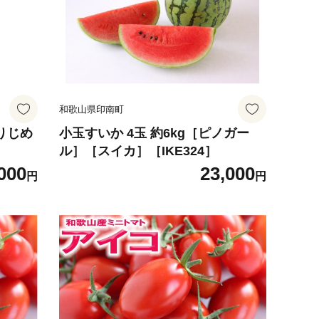
和歌山県印南町
とりじめ
小玉すいか 4玉 約6kg［ピノガー
ル］［スイカ］［IKE324］
000
23,000
円
円