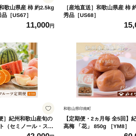
歌山県産 柿 約2.5kg
［産地直送］和歌山県産 柿 約
秀品［US67］
秀品［US68］
11,000
15,
円
和歌山県印南町
期便］紀州和歌山産旬の
【定期便・2ヵ月毎 全5回】
ト（セミノール・スイ
高梅 「花」 850g ［YM8］
151］