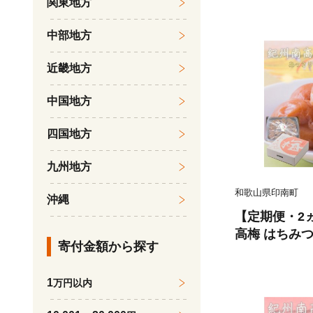
関東地方
中部地方
近畿地方
中国地方
四国地方
九州地方
和歌山県印南町
沖縄
【定期便・2
高梅 はちみつ極
寄付金額から探す
1
万円以内