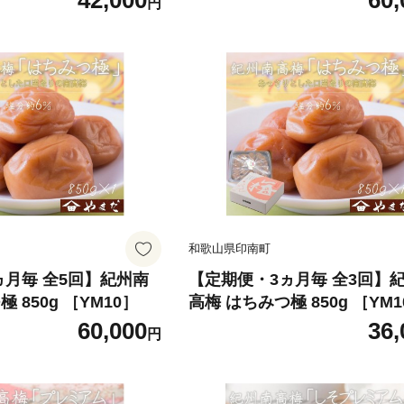
42,000
60,
円
和歌山県印南町
ヵ月毎 全5回】紀州南
【定期便・3ヵ月毎 全3回】
 850g ［YM10］
高梅 はちみつ極 850g ［YM1
60,000
36,
円