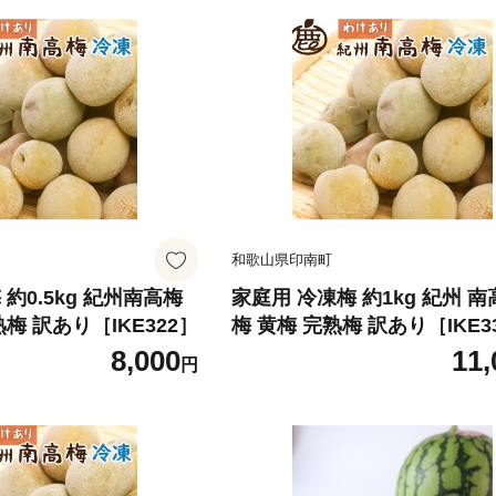
和歌山県印南町
約0.5kg 紀州南高梅
家庭用 冷凍梅 約1kg 紀州 南
梅 訳あり［IKE322］
梅 黄梅 完熟梅 訳あり［IKE3
8,000
11,
円