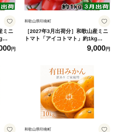
和歌山県印南町
産ミニ
［2027年3月出荷分］和歌山産ミニ
g
トマト「アイコトマト」約1kg
M26
（M・Lサイズおまかせ） ［TM26
000
9,000
円
円
5］
和歌山県印南町