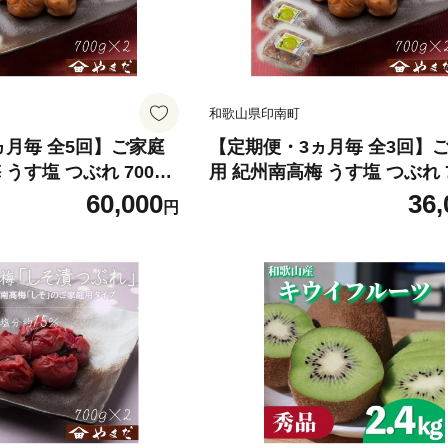
和歌山県印南町
ヵ月毎 全5回】ご家庭
【定期便・3ヵ月毎 全3回】
うす塩 つぶれ 700g×
用 紀州南高梅 うす塩 つぶれ 7
2 ［YM15］
60,000
36,
円