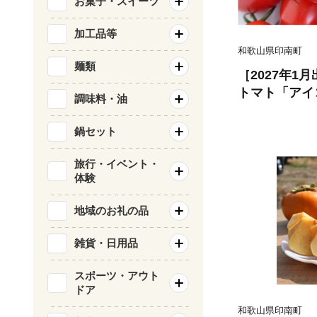
お菓子・スイーツ
加工品等
和歌山県印南町
麺類
［2027年1
トマト「アイ
調味料・油
（M・Lサイズ
3］
鍋セット
旅行・イベント・
体験
地域のお礼の品
雑貨・日用品
スポーツ・アウト
ドア
和歌山県印南町