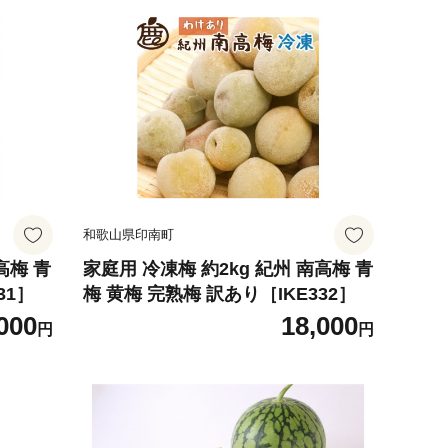
和歌山県印南町
高梅 青
家庭用 冷凍梅 約2kg 紀州 南高梅 青
31］
梅 黄梅 完熟梅 訳あり［IKE332］
000
18,000
円
円