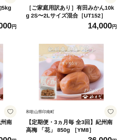
5kg
［ご家庭用訳あり］有田みかん10k
g 2S〜2Lサイズ混合［UT152］
000
14,000
円
円
和歌山県印南町
紀州南
【定期便・3ヵ月毎 全3回】紀州南
高梅 「花」 850g ［YM8］