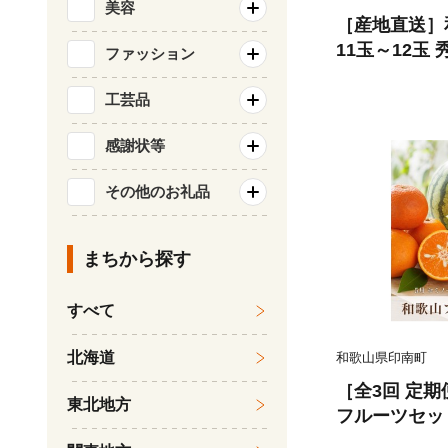
美容
［産地直送］和
11玉～12玉 
ファッション
工芸品
感謝状等
その他のお礼品
まちから探す
すべて
北海道
和歌山県印南町
［全3回 定
東北地方
フルーツセッ
カ・桃）［UT