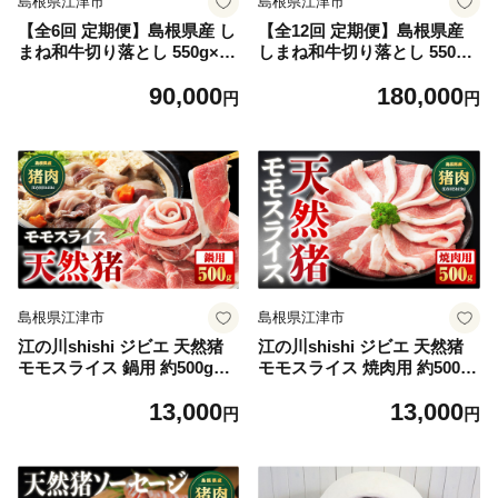
島根県江津市
島根県江津市
【全6回 定期便】島根県産 し
【全12回 定期便】島根県産
まね和牛切り落とし 550g×6
しまね和牛切り落とし 550g×
回(計3.3kg)｜送料無料 定期
12回(計6.6kg)｜送料無料 定
90,000
180,000
便 3.3kg しまね和牛 切り落と
期便 6.6kg しまね和牛 切り落
円
円
し 和牛 お肉 肉 にく旨味 や
とし 和牛 お肉 肉 にく旨味
わらかい 霜降り 料理 便利 す
やわらかい 霜降り 料理 便利
き焼き しゃぶしゃぶ 贈物 プ
すき焼き しゃぶしゃぶ 贈物
レゼント ギフト お取り寄せ
プレゼント ギフト お取り寄
お取り寄せグルメ グルメ｜
せ お取り寄せグルメ グルメ
【NK-7】
｜【NK-8】
島根県江津市
島根県江津市
江の川shishi ジビエ 天然猪
江の川shishi ジビエ 天然猪
モモスライス 鍋用 約500g（2
モモスライス 焼肉用 約500g
～3人前）AI-5｜肉 お肉 いの
（2～3人前）AI-6｜肉 お肉
13,000
13,000
しし肉 イノシシ肉 猪肉 スラ
いのしし肉 イノシシ肉 猪肉
円
円
イス パック ぼたん鍋 すき焼
スライス パック 焼き肉 BBQ
き しゃぶしゃぶ 冷凍 セット
炭火焼き 冷凍 セット 島根県
島根県 江津市
江津市