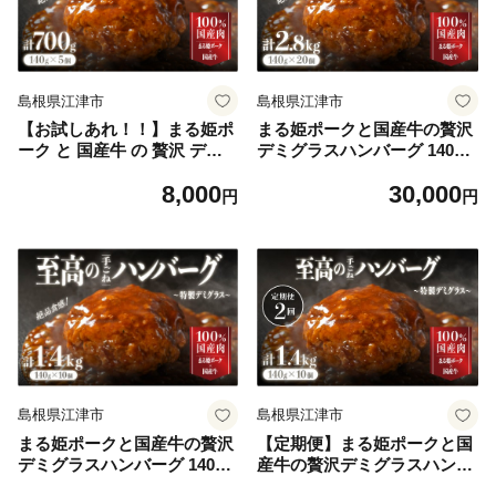
島根県江津市
島根県江津市
【お試しあれ！！】まる姫ポ
まる姫ポークと国産牛の贅沢
ーク と 国産牛 の 贅沢 デミ
デミグラスハンバーグ 140g×
グラスハンバーグ 140g×5個
20個 (総重量 2.8kg) 【CO-
8,000
30,000
(計700g) 【CO-2】 ハンバー
3】 ハンバーグ 惣菜 調理済
円
円
グ 惣菜 調理済み レンジ 温め
み レンジ 温めるだけ 個包装
るだけ 個包装 湯煎 冷凍 お試
湯煎 冷凍
し
島根県江津市
島根県江津市
まる姫ポークと国産牛の贅沢
【定期便】まる姫ポークと国
デミグラスハンバーグ 140g×
産牛の贅沢デミグラスハンバ
10個 (総重量 1.4kg) 【CO-
ーグ 10個×2回 (計 2.8kg) CO-