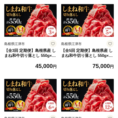
夏 レモン 詰め合わせ 飲み比
わらかい 霜降り 料理 便利 す
べ セット 人気 おすすめ 島根
き焼き しゃぶしゃぶ 贈物 プ
県 江津市
レゼント ギフト お取り寄せ
お取り寄せグルメ グルメ｜
【NK-4】
島根県江津市
島根県江津市
【全3回 定期便】島根県産 し
【全5回 定期便】島根県産 し
まね和牛切り落とし 550g×3
まね和牛切り落とし 550g×5
回(計1.65kg)｜送料無料 定期
回(計2.75kg)｜送料無料 定期
45,000
75,000
便 1.65kg しまね和牛 切り落
便 2.75kg しまね和牛 切り落
円
円
とし 和牛 お肉 肉 にく旨味
とし 和牛 お肉 肉 にく旨味
やわらかい 霜降り 料理 便利
やわらかい 霜降り 料理 便利
すき焼き しゃぶしゃぶ 贈物
すき焼き しゃぶしゃぶ 贈物
プレゼント ギフト お取り寄
プレゼント ギフト お取り寄
せ お取り寄せグルメ グルメ
せ お取り寄せグルメ グルメ
｜【NK-5】
｜【NK-6】