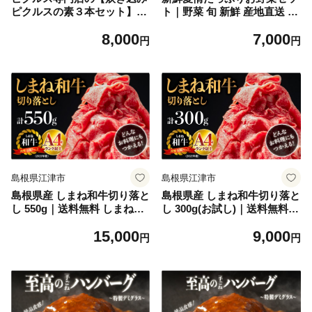
ピクルスの素３本セット】
ト｜野菜 旬 新鮮 産地直送 リ
【YP-7】｜送料無料 ピクル
ピ確定 美味しい 大好評 詰め
8,000
7,000
ス ぴくるす 野菜 やさい 炊き
合わせ セット SP-2
円
円
込み酢飯 酢飯 ごぼう 五目 い
も 健康 手作り 手作業 常温保
存 詰め合わせ セット ギフト
贈物 プレゼント｜
島根県江津市
島根県江津市
島根県産 しまね和牛切り落と
島根県産 しまね和牛切り落と
し 550g｜送料無料 しまね和
し 300g(お試し)｜送料無料
牛 切り落とし 和牛 お肉 肉
しまね和牛 切り落とし 和牛
15,000
9,000
にく旨味 やわらかい 霜降り
お肉 肉 にく 300g 霜降り 料
円
円
料理 便利 すき焼き しゃぶし
理 便利 すき焼き しゃぶしゃ
ゃぶ 贈物 プレゼント ギフト
ぶ 贈物 プレゼント ギフト お
お取り寄せ お取り寄せグルメ
取り寄せ お取り寄せグルメ
グルメ｜【NK-2】
グルメ｜【NK-3】