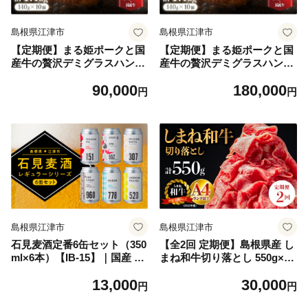
島根県江津市
島根県江津市
【定期便】まる姫ポークと国
【定期便】まる姫ポークと国
産牛の贅沢デミグラスハンバ
産牛の贅沢デミグラスハンバ
ーグ 10個×6回 (計8.4kg) CO-
ーグ 10個×12回 (計16.8kg) C
90,000
180,000
7 ハンバーグ 惣菜 調理済み
O-8 ハンバーグ 惣菜 調理済
円
円
レンジ 温めるだけ 個包装 湯
み レンジ 温めるだけ 個包装
煎 冷凍 定期 6回配送 6回定期
湯煎 冷凍 定期 12回配送 12回
定期
島根県江津市
島根県江津市
石見麦酒定番6缶セット（350
【全2回 定期便】島根県産 し
ml×6本）【IB-15】｜国産 ビ
まね和牛切り落とし 550g×2
ール 麦酒 地ビール 地酒 クラ
回(計1.1kg)｜送料無料 定期
13,000
30,000
フトビール 缶ビール 350ml
便 1.1kg しまね和牛 切り落と
円
円
柑橘類 麹 シークワーサー 甘
し 和牛 お肉 肉 にく旨味 や