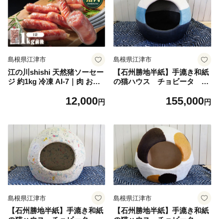
島根県江津市
島根県江津市
江の川shishi 天然猪ソーセー
【石州勝地半紙】手漉き和紙
ジ 約1kg 冷凍 AI-7｜肉 お肉
の猫ハウス チョビータ ブ
いのしし肉 イノシシ肉 猪肉
ルー
12,000
155,000
ジビエ ジビエ料理 ソーセー
円
円
ジ ウインナー 焼き肉 大容量
セット 送料無料 島根県 江津
市
島根県江津市
島根県江津市
【石州勝地半紙】手漉き和紙
【石州勝地半紙】手漉き和紙