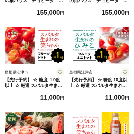
の猫ハウス チョビータ コ
の猫ハウス チョビータ 三
ロリド
毛柄
155,000
155,000
円
円
島根県江津市
島根県江津市
【先行予約】 ☆ 糖度 １0度
【先行予約】 ☆ 糖度 10度以
以上 ☆ 厳選 スパルタ生まれ
上 ☆ 厳選 スパルタ生まれの
の笑ちゃん フルーツトマト
ひみこ ミニトマト 約1kg 【G
11,000
11,000
約1kg 【GC-35】 【2027年4
C-36】 【2027年4月中旬～6
円
円
月中旬～6月中旬ごろ順次発
月中旬ごろ順次発送】 | 先行
送】 | 先行予約 先行受付 笑
予約 先行受付 フルーツトマ
ちゃん トマト フルーツトマ
ト トマト 野菜 サラダ 完熟
ト 野菜 トマト 完熟 新鮮 冷
新鮮 産地直送 冷蔵
蔵