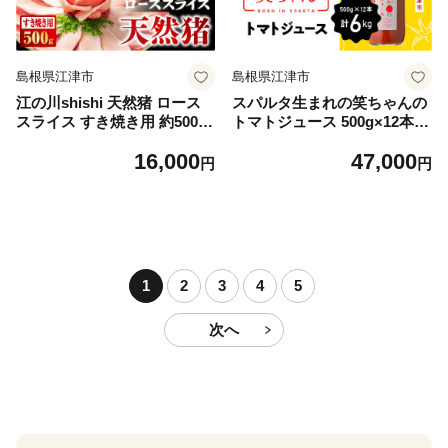
島根県江津市
島根県江津市
江の川shishi 天然猪 ロース
スパルタ生まれの笑ちゃんの
スライス すき焼き用 約500g
トマトジュース 500g×12本
AI-8｜肉 お肉 猪肉 いのしし
瓶【GC-32】｜トマトジュー
16,000
47,000
肉 イノシシ肉 ジビエ ジビエ
ス 野菜ジュース フルーツト
円
円
料理 ロース ロース肉 スライ
マト ミニトマト トマト 無塩
ス パック すき焼き 鍋 ぼたん
食塩不使用 高糖度 長期保存
鍋 冷凍 セット 島根県 江津市
島根県 江津市
1
2
3
4
5
次へ