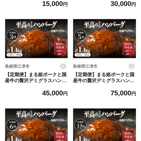
15,000
30,000
1】 ハンバーグ 惣菜 調理済
4 ハンバーグ 惣菜 調理済み
円
円
み レンジ 温めるだけ 個包装
レンジ 温めるだけ 個包装 湯
湯煎 冷凍
煎 冷凍 定期 2回配送 2回定期
島根県江津市
島根県江津市
【定期便】まる姫ポークと国
【定期便】まる姫ポークと国
産牛の贅沢デミグラスハンバ
産牛の贅沢デミグラスハンバ
ーグ 10個×3回 (計4.2kg) CO-
ーグ 10個×5回 (計7kg) CO-6
45,000
75,000
5 ハンバーグ 惣菜 調理済み
ハンバーグ 惣菜 調理済み レ
円
円
レンジ 温めるだけ 個包装 湯
ンジ 温めるだけ 個包装 湯煎
煎 冷凍 定期 3回配送 3回定期
冷凍 定期 5回配送 5回定期