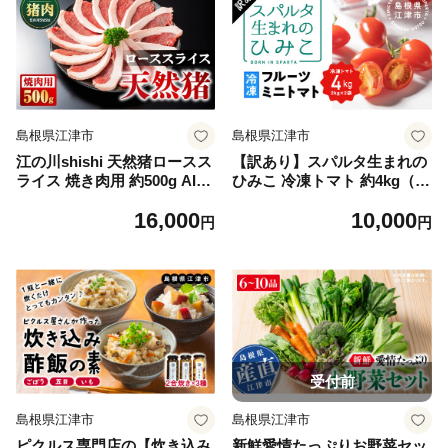
島根県江津市
島根県江津市
江の川shishi 天然猪ロースス
【訳あり】スパルタ生まれの
ライス 焼き肉用 約500g AI-9
ひみこ 冷凍トマト 約4kg（約
｜肉 お肉 猪肉 いのしし肉 イ
2kg×2袋）【GC-33】｜訳ア
16,000
10,000
ノシシ肉 ジビエ ジビエ料理
リ 加熱調理用 冷凍ミニトマ
円
円
ロース ロース肉 スライス パ
ト フルーツトマト ミニトマ
ック 焼き肉 BBQ 炭火焼き
ト トマト 野菜 冷凍 高糖度
冷凍 セット 島根県 江津市
家庭用 島根県 江津市
受付前
島根県江津市
島根県江津市
ピクルス専門店の【炊き込み
新鮮愛情たっぷりお野菜セッ