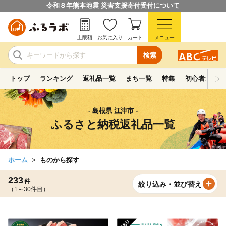
令和８年熊本地震 災害支援寄付受付について
上限額
お気に入り
カート
メニュー
検索
トップ
ランキング
返礼品一覧
まち一覧
特集
初心者ガイド
- 島根県 江津市 -
ふるさと納税返礼品一覧
ホーム
ものから探す
233
件
絞り込み・並び替え
（1～30件目）