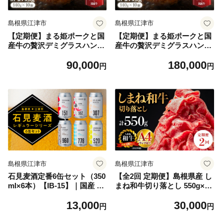
島根県江津市
島根県江津市
【定期便】まる姫ポークと国
【定期便】まる姫ポークと国
産牛の贅沢デミグラスハンバ
産牛の贅沢デミグラスハンバ
ーグ 10個×6回 (計8.4kg) CO-
ーグ 10個×12回 (計16.8kg) C
90,000
180,000
7 ハンバーグ 惣菜 調理済み
O-8 ハンバーグ 惣菜 調理済
円
円
レンジ 温めるだけ 個包装 湯
み レンジ 温めるだけ 個包装
煎 冷凍 定期 6回配送 6回定期
湯煎 冷凍 定期 12回配送 12回
定期
島根県江津市
島根県江津市
石見麦酒定番6缶セット（350
【全2回 定期便】島根県産 し
ml×6本）【IB-15】｜国産 ビ
まね和牛切り落とし 550g×2
ール 麦酒 地ビール 地酒 クラ
回(計1.1kg)｜送料無料 定期
13,000
30,000
フトビール 缶ビール 350ml
便 1.1kg しまね和牛 切り落と
円
円
柑橘類 麹 シークワーサー 甘
し 和牛 お肉 肉 にく旨味 や