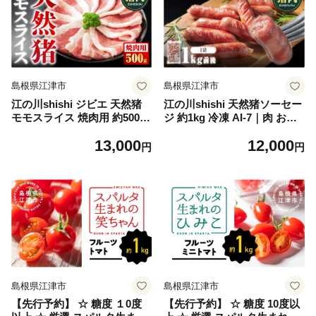
島根県江津市
島根県江津市
江の川shishi ジビエ 天然猪
江の川shishi 天然猪ソーセー
モモスライス 焼肉用 約500g
ジ 約1kg 冷凍 AI-7｜肉 お肉
（2～3人前）AI-6｜肉 お肉
いのしし肉 イノシシ肉 猪肉
13,000
12,000
いのしし肉 イノシシ肉 猪肉
ジビエ ジビエ料理 ソーセー
円
円
スライス パック 焼き肉 BBQ
ジ ウインナー 焼き肉 大容量
炭火焼き 冷凍 セット 島根県
セット 送料無料 島根県 江津
江津市
市
島根県江津市
島根県江津市
【先行予約】 ☆ 糖度 １0度
【先行予約】 ☆ 糖度 10度以