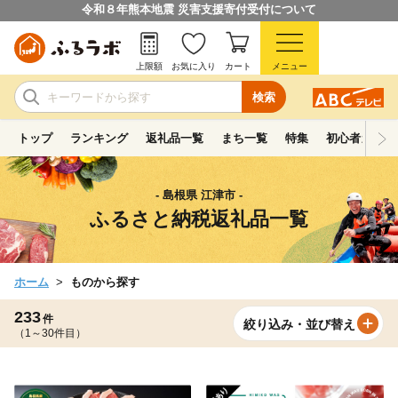
令和８年熊本地震 災害支援寄付受付について
上限額
お気に入り
カート
メニュー
検索
トップ
ランキング
返礼品一覧
まち一覧
特集
初心者ガイド
- 島根県 江津市 -
ふるさと納税返礼品一覧
ホーム
ものから探す
233
件
絞り込み・並び替え
（1～30件目）