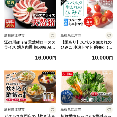
島根県江津市
島根県江津市
江の川shishi 天然猪ロースス
【訳あり】スパルタ生まれの
ライス 焼き肉用 約500g AI-9
ひみこ 冷凍トマト 約4kg（約
｜肉 お肉 猪肉 いのしし肉 イ
2kg×2袋）【GC-33】｜訳ア
16,000
10,000
ノシシ肉 ジビエ ジビエ料理
リ 加熱調理用 冷凍ミニトマ
円
円
ロース ロース肉 スライス パ
ト フルーツトマト ミニトマ
ック 焼き肉 BBQ 炭火焼き
ト トマト 野菜 冷凍 高糖度
冷凍 セット 島根県 江津市
家庭用 島根県 江津市
受付前
島根県江津市
島根県江津市
ピクルス専門店の【炊き込み
新鮮愛情たっぷりお野菜セッ