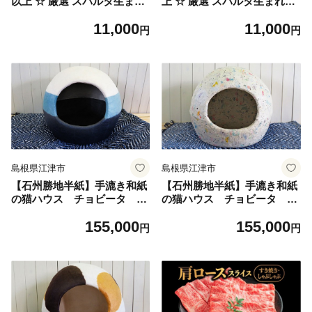
以上 ☆ 厳選 スパルタ生まれ
上 ☆ 厳選 スパルタ生まれの
の笑ちゃん フルーツトマト
ひみこ ミニトマト 約1kg 【G
11,000
11,000
約1kg 【GC-35】 【2027年4
C-36】 【2027年4月中旬～6
円
円
月中旬～6月中旬ごろ順次発
月中旬ごろ順次発送】 | 先行
送】 | 先行予約 先行受付 笑
予約 先行受付 フルーツトマ
ちゃん トマト フルーツトマ
ト トマト 野菜 サラダ 完熟
ト 野菜 トマト 完熟 新鮮 冷
新鮮 産地直送 冷蔵
蔵
島根県江津市
島根県江津市
【石州勝地半紙】手漉き和紙
【石州勝地半紙】手漉き和紙
の猫ハウス チョビータ ブ
の猫ハウス チョビータ コ
ルー
ロリド
155,000
155,000
円
円