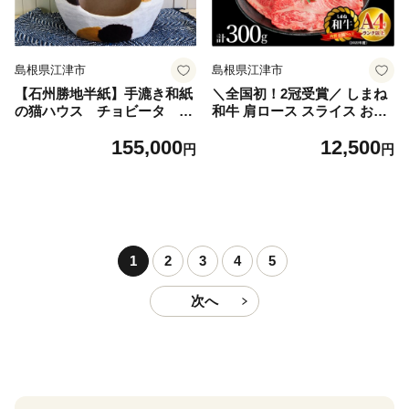
島根県江津市
島根県江津市
【石州勝地半紙】手漉き和紙
＼全国初！2冠受賞／ しまね
の猫ハウス チョビータ 三
和牛 肩ロース スライス お試
毛柄
し用 300g（簡易パック包
155,000
12,500
装）NK-9｜牛肉 黒毛和牛 島
円
円
根和牛 和牛 お肉 肉 ロース
スライス肉 霜降り すき焼き
しゃぶしゃぶ お取り寄せグル
メ 冷凍 化粧箱 島根県 江津市
1
2
3
4
5
次へ