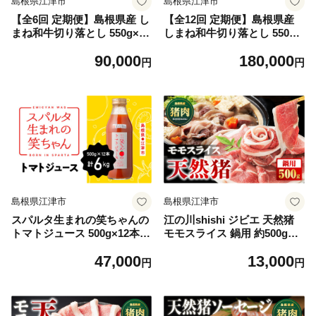
島根県江津市
島根県江津市
【全6回 定期便】島根県産 し
【全12回 定期便】島根県産
まね和牛切り落とし 550g×6
しまね和牛切り落とし 550g×
回(計3.3kg)｜送料無料 定期
12回(計6.6kg)｜送料無料 定
90,000
180,000
便 3.3kg しまね和牛 切り落と
期便 6.6kg しまね和牛 切り落
円
円
し 和牛 お肉 肉 にく旨味 や
とし 和牛 お肉 肉 にく旨味
わらかい 霜降り 料理 便利 す
やわらかい 霜降り 料理 便利
き焼き しゃぶしゃぶ 贈物 プ
すき焼き しゃぶしゃぶ 贈物
レゼント ギフト お取り寄せ
プレゼント ギフト お取り寄
お取り寄せグルメ グルメ｜
せ お取り寄せグルメ グルメ
【NK-7】
｜【NK-8】
島根県江津市
島根県江津市
スパルタ生まれの笑ちゃんの
江の川shishi ジビエ 天然猪
トマトジュース 500g×12本
モモスライス 鍋用 約500g（2
瓶【GC-32】｜トマトジュー
～3人前）AI-5｜肉 お肉 いの
47,000
13,000
ス 野菜ジュース フルーツト
しし肉 イノシシ肉 猪肉 スラ
円
円
マト ミニトマト トマト 無塩
イス パック ぼたん鍋 すき焼
食塩不使用 高糖度 長期保存
き しゃぶしゃぶ 冷凍 セット
島根県 江津市
島根県 江津市