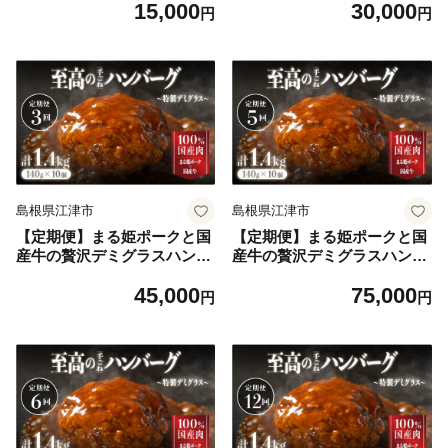
15,000
30,000
1】 ハンバーグ 惣菜 調理済
4 ハンバーグ 惣菜 調理済み
円
円
み レンジ 温めるだけ 個包装
レンジ 温めるだけ 個包装 湯
湯煎 冷凍
煎 冷凍 定期 2回配送 2回定期
島根県江津市
島根県江津市
【定期便】まる姫ポークと国
【定期便】まる姫ポークと国
産牛の贅沢デミグラスハンバ
産牛の贅沢デミグラスハンバ
ーグ 10個×3回 (計4.2kg) CO-
ーグ 10個×5回 (計7kg) CO-6
45,000
75,000
5 ハンバーグ 惣菜 調理済み
ハンバーグ 惣菜 調理済み レ
円
円
レンジ 温めるだけ 個包装 湯
ンジ 温めるだけ 個包装 湯煎
煎 冷凍 定期 3回配送 3回定期
冷凍 定期 5回配送 5回定期