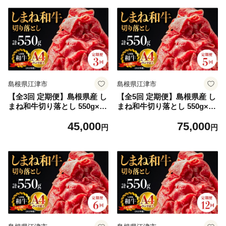
夏 レモン 詰め合わせ 飲み比
わらかい 霜降り 料理 便利 す
べ セット 人気 おすすめ 島根
き焼き しゃぶしゃぶ 贈物 プ
県 江津市
レゼント ギフト お取り寄せ
お取り寄せグルメ グルメ｜
【NK-4】
島根県江津市
島根県江津市
【全3回 定期便】島根県産 し
【全5回 定期便】島根県産 し
まね和牛切り落とし 550g×3
まね和牛切り落とし 550g×5
回(計1.65kg)｜送料無料 定期
回(計2.75kg)｜送料無料 定期
45,000
75,000
便 1.65kg しまね和牛 切り落
便 2.75kg しまね和牛 切り落
円
円
とし 和牛 お肉 肉 にく旨味
とし 和牛 お肉 肉 にく旨味
やわらかい 霜降り 料理 便利
やわらかい 霜降り 料理 便利
すき焼き しゃぶしゃぶ 贈物
すき焼き しゃぶしゃぶ 贈物
プレゼント ギフト お取り寄
プレゼント ギフト お取り寄
せ お取り寄せグルメ グルメ
せ お取り寄せグルメ グルメ
｜【NK-5】
｜【NK-6】