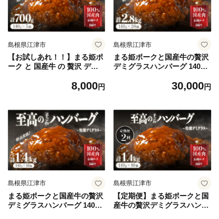
島根県江津市
島根県江津市
【お試しあれ！！】まる姫ポ
まる姫ポークと国産牛の贅沢
ーク と 国産牛 の 贅沢 デミ
デミグラスハンバーグ 140g×
グラスハンバーグ 140g×5個
20個 (総重量 2.8kg) 【CO-
8,000
30,000
(計700g) 【CO-2】 ハンバー
3】 ハンバーグ 惣菜 調理済
円
円
グ 惣菜 調理済み レンジ 温め
み レンジ 温めるだけ 個包装
るだけ 個包装 湯煎 冷凍 お試
湯煎 冷凍
し
島根県江津市
島根県江津市
まる姫ポークと国産牛の贅沢
【定期便】まる姫ポークと国
デミグラスハンバーグ 140g×
産牛の贅沢デミグラスハンバ
10個 (総重量 1.4kg) 【CO-
ーグ 10個×2回 (計 2.8kg) CO-