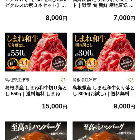
ピクルスの素３本セット】
ト｜野菜 旬 新鮮 産地直送 リ
【YP-7】｜送料無料 ピクル
ピ確定 美味しい 大好評 詰め
8,000
7,000
ス ぴくるす 野菜 やさい 炊き
合わせ セット SP-2
円
円
込み酢飯 酢飯 ごぼう 五目 い
も 健康 手作り 手作業 常温保
存 詰め合わせ セット ギフト
贈物 プレゼント｜
島根県江津市
島根県江津市
島根県産 しまね和牛切り落と
島根県産 しまね和牛切り落と
し 550g｜送料無料 しまね和
し 300g(お試し)｜送料無料
牛 切り落とし 和牛 お肉 肉
しまね和牛 切り落とし 和牛
15,000
9,000
にく旨味 やわらかい 霜降り
お肉 肉 にく 300g 霜降り 料
円
円
料理 便利 すき焼き しゃぶし
理 便利 すき焼き しゃぶしゃ
ゃぶ 贈物 プレゼント ギフト
ぶ 贈物 プレゼント ギフト お
お取り寄せ お取り寄せグルメ
取り寄せ お取り寄せグルメ
グルメ｜【NK-2】
グルメ｜【NK-3】