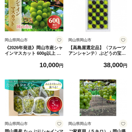
岡山県岡山市
岡山県岡山市
《2026年発送》岡山市産シャ
【高島屋選定品】〈フルーツ
インマスカット 600g以上 １
アンシャンテ〉ぶどうの宝石
房
箱
10,000
38,000
円
円
岡山県岡山市
岡山県岡山市
岡山県産 たっぷりシャインマ
ご家庭用（５キロ）・岡山県