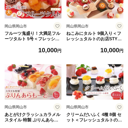
岡山県岡山市
岡山県岡山市
フルーツ鬼盛り！大満足フル
ねこみにタルト 9個入り＜フ
ーツタルト 5号＜フレッシュ
レッシュタルトのお店STYLE
タルトのお店STYLE＞【スイ
＞【スイーツ タルト ケーキ
10,000
10,000
ーツ タルト ケーキ フルーツ
フルーツ ミニタルト 猫 ねこ
円
円
誕生日ケーキ 果物 岡山県 岡
果物 岡山県 岡山市 おすすめ
山市 おすすめ デザート】
デザート おやつ お菓子】
岡山県岡山市
岡山県岡山市
あとがけクラッシュカラメル
クリームだいふく 4種 8個 セ
スタイル 特製 ぷりんあらも
ット＜フレッシュタルトのお
ーど 5個 ＜フレッシュタルト
店STYLE＞【大福 クリーム