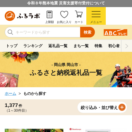
令和８年熊本地震 災害支援寄付受付について
上限額
お気に入り
カート
メニュー
検索
トップ
ランキング
返礼品一覧
まち一覧
特集
初心者ガイド
- 岡山県 岡山市 -
ふるさと納税返礼品一覧
ホーム
ものから探す
1,377
件
絞り込み・並び替え
（1～30件目）