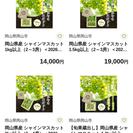
岡山県岡山市
岡山県岡山市
岡山県産 シャインマスカット
岡山県産 シャインマスカット
1kg以上（2～3房）＜2026年
1.5kg以上（2～3房）＜2026
9月上旬～10月下旬発送＞ |
年9月上旬～10月下旬発送＞ |
14,000
19,000
フルーツ 果物 くだもの シャ
フルーツ 果物 くだもの シャ
円
円
インマスカット マスカット
インマスカット マスカット
岡山 岡山県産 国産 ギフト 贈
岡山 岡山県産 国産 ギフト 贈
答用 プレゼント シャインマ
答用 プレゼント シャインマ
スカット マスカット おすす
スカット マスカット おすす
め 人気 シャインマスカット
め 人気 シャインマスカット
マスカット
マスカット
岡山県岡山市
岡山県岡山市
岡山県産 シャインマスカット
【旬果蔵出し】岡山県産 シャ