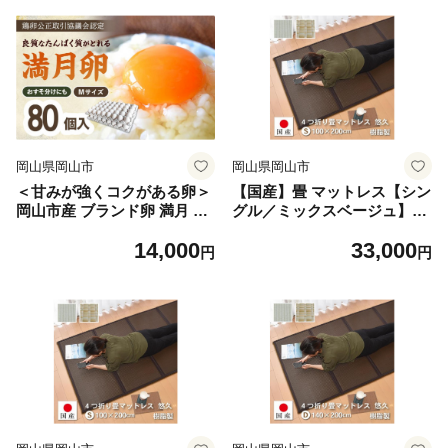
定 新鮮 8月中旬から発送
定 新鮮 8月中旬から発送
岡山県岡山市
岡山県岡山市
＜甘みが強くコクがある卵＞
【国産】畳 マットレス【シン
岡山市産 ブランド卵 満月 大
グル／ミックスベージュ】約
容量 80個 セット
100×200cm 厚み:約1.3cm
14,000
33,000
（最厚部）置き畳 ユニット畳
円
円
4つ折れ 樹脂製 カビ対策 底
冷え対策 オールシーズン 新
生活 水拭きOK たためる【悠
久S】