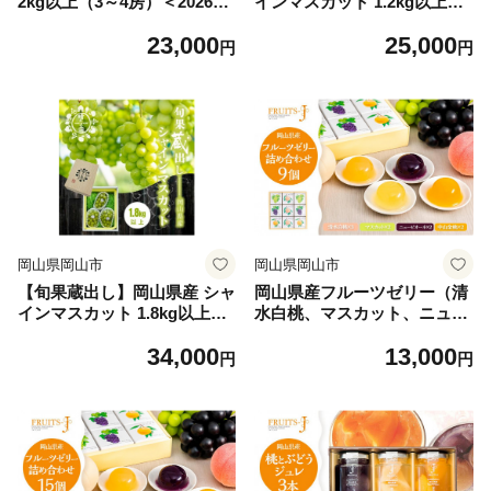
2kg以上（3～4房）＜2026年
インマスカット 1.2kg以上（2
9月上旬～10月下旬発送＞ |
～3房）＜2026年12月上旬～2
23,000
25,000
フルーツ 果物 くだもの シャ
027年1月中旬発送＞
円
円
インマスカット マスカット
岡山 岡山県産 国産 ギフト 贈
答用 プレゼント シャインマ
スカット マスカット おすす
め 人気 シャインマスカット
マスカット
岡山県岡山市
岡山県岡山市
【旬果蔵出し】岡山県産 シャ
岡山県産フルーツゼリー（清
インマスカット 1.8kg以上（2
水白桃、マスカット、ニュー
～3房）＜2026年12月上旬～2
ピオーネ、中山金桃）詰合せ
34,000
13,000
027年1月中旬発送＞
9個入り
円
円