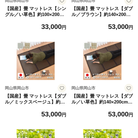
岡山県岡山市
岡山県岡山市
【国産】畳 マットレス【シン
【国産】畳 マットレス【ダブ
グル／い草色】約100×200cm
ル／ブラウン】約140×200cm
厚み:約1.3cm（最厚部）置き
厚み:約1.3cm（最厚部）置き
33,000
53,000
畳 ユニット畳 4つ折れ 樹脂
畳 ユニット畳 4つ折れ 樹脂
円
円
製 カビ対策 底冷え対策 オー
製 カビ対策 底冷え対策 オー
ルシーズン 新生活 水拭きOK
ルシーズン 新生活 水拭きOK
たためる【悠久S】
たためる【悠久Ｄ】
岡山県岡山市
岡山県岡山市
【国産】畳 マットレス【ダブ
【国産】畳 マットレス【ダブ
ル／ミックスベージュ】約14
ル／い草色】約140×200cm
0×200cm 厚み:約1.3cm（最
厚み:約1.3cm（最厚部）置き
53,000
53,000
厚部）置き畳 ユニット畳 4つ
畳 ユニット畳 4つ折れ 樹脂
円
円
折れ 樹脂製 カビ対策 底冷え
製 カビ対策 底冷え対策 オー
対策 オールシーズン 新生活
ルシーズン 新生活 水拭きOK
水拭きOK たためる【悠久
たためる【悠久Ｄ】
Ｄ】