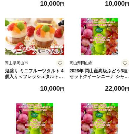
10,000
10,000
のお店STYLE＞【プリン ア
スイーツ デザート おやつ お
円
円
ラモード カラメル スイーツ
菓子 おすすめ 人気 岡山県 岡
デザート おやつ お菓子 岡山
山市】
県 岡山市 おすすめ 人気】
岡山県岡山市
岡山県岡山市
鬼盛り ミニフルーツタルト 4
2026年 岡山産高級ぶどう3種
個入り＜フレッシュタルトの
セットクイーンニーナ シャイ
お店STYLE＞【スイーツ タ
ンマスカット マイハート 高
10,000
22,000
ルト ケーキ フルーツ 誕生日
糖度 粒だけ1kg 家庭用 ギフ
円
円
ケーキ 果物 岡山県 岡山市 お
ト 農林大臣賞2回受賞 贈答用
すすめ デザート】
贈り物 岡山 果物 フルーツ 採
りたて発送 農家直送 数量限
定 新鮮 食べ比べ 8月中旬か
ら発送