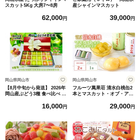
スカット5Kg 大房7〜8房
産シャインマスカット
62,000
39,000
円
円
岡山県岡山市
岡山県岡山市
【8月中旬から発送】 2026年
フルーツ萬果荘 清水白桃缶2
岡山産ぶどう3種 食べ比べ 宝
本とマスカット・オブ・アレ
石箱 クイーンニーナ シャイ
キサンドリア缶1本詰合せ
16,000
29,000
ンマスカット マイハート 粒
円
円
だけ18粒 長方形化粧箱 農林
大臣賞2回受賞 岡山 果物 フ
ルーツ 数量限定 【箱カラ
ー：レッド】