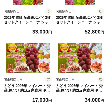
岡山県岡山市
岡山県岡山市
2026年 岡山産高級ぶどう3種
2026年 岡山産高級ぶどう3種
セットクイーンニーナ シャイ
セットクイーンニーナ シャイ
ンマスカット マイハート 高
ンマスカット マイハート 高
33,000
52,800
糖度 粒だけ1.5kg 家庭用 ギフ
糖度 粒だ2.4kg 家庭用 ギフト
円
円
ト 贈答用 贈り物 岡山 果物
農林大臣賞2回受賞 贈答用 贈
フルーツ 採りたて発送 農家
り物 岡山 果物 フルーツ 採り
直送 数量限定 新鮮 食べ比べ
たて発送 農家直送 数量限定
2026年8月中旬から発送
新鮮 8月中旬から発送
岡山県岡山市
岡山県岡山市
ぶどう 2026年 マイハート 秀
ぶどう 2026年 マイハート 秀
品 粒だけ 約1kg 家庭用 ギフ
品 粒だけ 約2kg 家庭用 ギフ
ト 農林大臣賞2回受賞 贈答用
ト 農林大臣賞2回受賞 贈答用
17,000
34,000
贈り物 岡山 果物 フルーツ 採
贈り物 岡山 果物 フルーツ 採
円
円
りたて発送 農家直送 数量限
りたて発送 農家直送 数量限