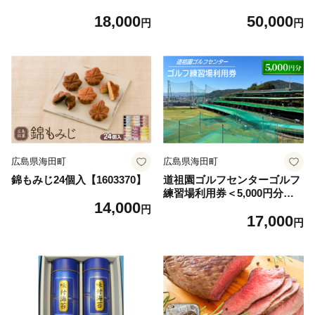
ンブラー B-12【1547885】
18,000
50,000
円
円
広島県海田町
広島県海田町
錦もみじ24個入【1603370】
道祖園ゴルフセンターゴルフ
練習場利用券＜5,000円分＞
14,000
【1666366】
円
17,000
円