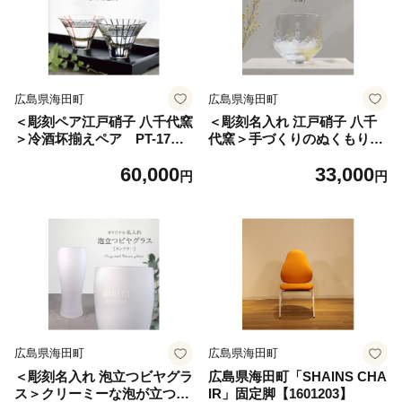
広島県海田町
広島県海田町
＜彫刻ペア江戸硝子 八千代窯
＜彫刻名入れ 江戸硝子 八千
＞冷酒坏揃えペア PT-17【1
代窯＞手づくりのぬくもりフ
547878】
リーグラス[金箔] T-13【154
60,000
33,000
7883】
円
円
広島県海田町
広島県海田町
＜彫刻名入れ 泡立つビヤグラ
広島県海田町「SHAINS CHA
ス＞クリーミーな泡が立つタ
IR」固定脚【1601203】