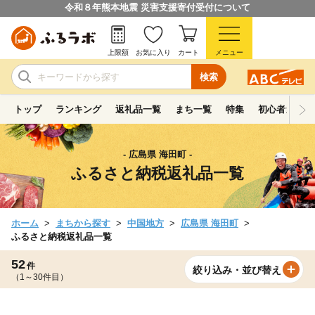
令和８年熊本地震 災害支援寄付受付について
上限額
お気に入り
カート
メニュー
検索
トップ
ランキング
返礼品一覧
まち一覧
特集
初心者ガイド
- 広島県 海田町 -
ふるさと納税返礼品一覧
ホーム
まちから探す
中国地方
広島県 海田町
ふるさと納税返礼品一覧
52
件
絞り込み・並び替え
（1～30件目）