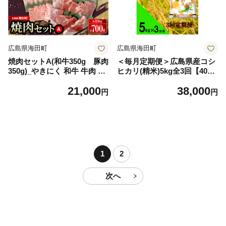
広島県海田町
広島県海田町
焼肉セットA(和牛350g 豚肉
＜毎月定期便＞広島県産コシ
350g)_やきにく 和牛 牛肉 豚
ヒカリ(精米)5kg全3回【4088
肉 食べ比べ セット 国産 冷凍
519】
21,000
38,000
焼肉用 BBQ バーベキュー 人
円
円
気 ギフト 贈答 美味しい【16
98138】
1
2
次へ