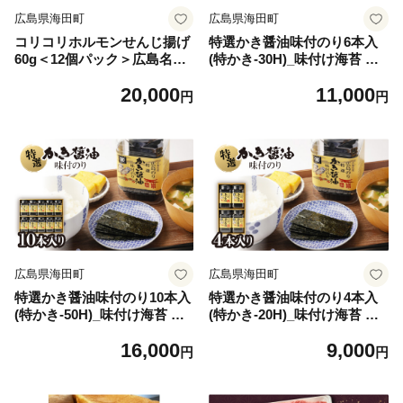
広島県海田町
広島県海田町
コリコリホルモンせんじ揚げ
特選かき醤油味付のり6本入
60g＜12個パック＞広島名物
(特かき-30H)_味付け海苔 味
伝統の珍味 おつまみ【16382
のり かき醤油 海苔 6本セッ
20,000
11,000
76】
ト 国産 広島牡蠣 だし ご飯の
円
円
お供 家庭用 贈答 ギフト 高級
【1652622】
広島県海田町
広島県海田町
特選かき醤油味付のり10本入
特選かき醤油味付のり4本入
(特かき-50H)_味付け海苔 味
(特かき-20H)_味付け海苔 味
のり かき醤油 海苔 10本セッ
のり かき醤油 海苔 4本セッ
16,000
9,000
ト 国産 広島牡蠣 だし ご飯の
ト 国産 広島牡蠣 だし ご飯の
円
円
お供 家庭用 贈答 ギフト 高級
お供 家庭用 贈答 ギフト 高級
【1652632】
【1652638】