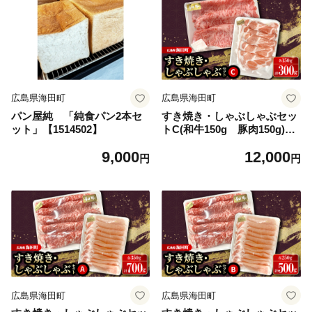
広島県海田町
広島県海田町
パン屋純 「純食パン2本セ
すき焼き・しゃぶしゃぶセッ
ット」【1514502】
トC(和牛150g 豚肉150g)_
和牛 豚肉 すき焼き しゃぶし
9,000
12,000
ゃぶ セット 人気 美味しい
円
円
【1696099】
広島県海田町
広島県海田町