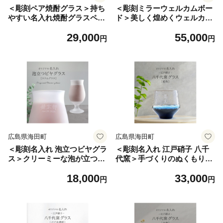
＜彫刻ペア焼酎グラス＞持ち
＜彫刻ミラーウェルカムボー
やすい名入れ焼酎グラスペ
ド＞美しく煌めくウェルカム
ア PT-15【1547871】
ボード WM2-08【154787
29,000
55,000
3】
円
円
広島県海田町
広島県海田町
＜彫刻名入れ 泡立つビヤグラ
＜彫刻名入れ 江戸硝子 八千
ス＞クリーミーな泡が立つス
代窯＞手づくりのぬくもりフ
テムグラス B-11【154787
リーグラス[藍色] T-12【154
18,000
33,000
5】
7876】
円
円