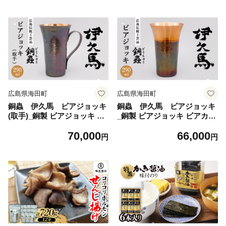
老舗 精肉店 美味しい ギフト
職人 伝統工芸 人気 贈答【17
【1680075】
01423】
広島県海田町
広島県海田町
銅蟲 伊久馬 ビアジョッキ
銅蟲 伊久馬 ビアジョッキ
(取手)_銅製 ビアジョッキ ビ
_銅製 ビアジョッキ ビアカッ
アカップ ビール ジョッキ グ
プ ビール ジョッキ グラス 酒
70,000
66,000
ラス 酒器 取手付き 冷たい 美
器 冷たい 伝統工芸 手作り 高
円
円
味しい 手作り 高級 ギフト 送
級 感謝 贈答 ギフト【170142
料無料【1701425】
6】