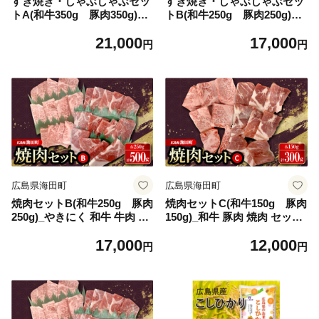
すき焼き・しゃぶしゃぶセッ
すき焼き・しゃぶしゃぶセッ
トA(和牛350g 豚肉350g)_
トB(和牛250g 豚肉250g)_
すきやき 和牛 牛肉 豚肉 食べ
すきやき 和牛 牛肉 豚肉 食べ
21,000
17,000
比べ セット 国産 冷凍 スライ
比べ セット 国産 冷凍 スライ
円
円
ス 薄切り 鍋用 肉セット 人気
ス 薄切り 鍋用 肉セット 人気
ギフト 贈答 美味しい【16966
ギフト 贈答 美味しい【16966
71】
73】
広島県海田町
広島県海田町
焼肉セットB(和牛250g 豚肉
焼肉セットC(和牛150g 豚肉
250g)_やきにく 和牛 牛肉 豚
150g)_和牛 豚肉 焼肉 セット
肉 食べ比べ セット 国産 冷凍
人気 美味しい【1698137】
17,000
12,000
焼肉用 BBQ バーベキュー 人
円
円
気 ギフト 贈答 美味しい【16
96903】