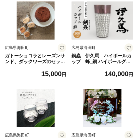
広島県海田町
広島県海田町
ガトーショコラとレーズンサ
銅蟲 伊久馬 ハイボールカ
ンド、ダックワーズのセット
ップ 蜂_銅 ハイボールグラ
【1406434】
ス タンブラー 酒器 ウィスキ
15,000
140,000
ー 焼酎 冷感 泡立ち 職人 伝
円
円
統工芸 人気 贈答【1701424】
広島県海田町
広島県海田町