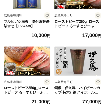
広島県海田町
広島県海田町
マルヒガシ海苔 味付海苔缶
ローストビーフ250g_ロース
詰合せ【1654739】
トビーフ ろーすとびーふ 牛
肉 和牛 国産 肉 冷凍 惣菜 お
10,000
17,000
かず おつまみ 手作り 人気店
円
円
老舗 精肉店 美味しい ギフト
【1680066】
広島県海田町
広島県海田町
ローストビーフ350g_ロース
銅蟲 伊久馬 ハイボールカ
トビーフ ろーすとびーふ 牛
ップ(特大)_銅 ハイボールグ
肉 和牛 国産 肉 冷凍 惣菜 お
ラス タンブラー 酒器 ビール
21,000
77,000
かず おつまみ 手作り 人気店
ウィスキー 焼酎 冷感 泡立ち
円
円