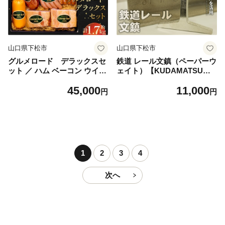
2
山口県下松市
山口県下松市
グルメロード デラックスセ
鉄道 レール文鎮（ペーパーウ
ット ／ ハム ベーコン ウイン
ェイト）【KUDAMATSU】
ナー セット 食べ比べ 詰め合
／ ぶんちん 文房具 鉄道 レー
45,000
11,000
わせ ソーセージ 合鴨 スモー
ル 文鎮 ペーパーウエイト 下
円
円
ク ビーフジャーキー ピスタ
松 鉄製 工芸品 ものづくり 机
チオ入り 高級 ホテル品質 お
上雑貨 オリジナル ギフト 伝
つまみ 朝食 ギフト 冷蔵 肉加
統 記念品 カッコいい 雑貨 イ
工品 贅沢 山口県 No.029
ンテリア 席札 重厚感 プレゼ
ント下松駅 電車 山口県 No.0
44
1
2
3
4
次へ