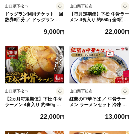
山口県下松市
山口県下松市
ドッグラン利用チケット 回
【毎月定期便】下松 牛骨ラー
数券6回分 ／ ドッグラン 犬
メン 4食入り 約650g 全3回
とおでかけ 愛犬と遊ぶ ドッ
／ めん 麺類 本格ラーメン 定
9,000
22,000
グランチケット 回数券 ペッ
期 至福の一杯 牛コツ 牛骨ラ
円
円
ト同伴 犬連れ カフェ併設 テ
ーメン 牛骨スープ 中華そば
ラス席利用可 ガーデンカフェ
ラーメン 650g ご当地 下松 山
犬好き ペットと外出 愛犬と
口 旨味 濃厚 だし 本格 お取
の休日 犬の運動 広々ドッグ
り寄せ 山口県 No.230
ラン 起伏のあるドッグラン
屋外レジャー ペットと食事
ドッグラン利用券 犬連れスポ
ット 山口県 No.183
山口県下松市
山口県下松市
【2ヵ月毎定期便】下松 牛骨
紅蘭の中華そば ／ 牛骨ラー
ラーメン 4食入り 約650g 全3
メン ラーメンセット 冷凍 本
回 ／ めん 麺類 本格ラーメン
格 スープ付き 家庭で店の味
22,000
13,000
定期 至福の一杯 牛コツ 牛骨
コク深い 旨味 手軽調理 生麺
円
円
ラーメン 牛骨スープ 中華そ
牛骨スープ チャーシュー 紅
ば ラーメン 650g ご当地 下松
蘭 山口県 特産品 No.004
山口 旨味 濃厚 だし 本格 お