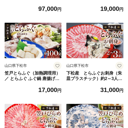
イド 手作り 山口県 No.198
前【引換券】 ／ ひらめ 刺身
97,000
19,000
薄造り 平目 海鮮 お取り寄せ
円
円
冷蔵 グルメ 瀬戸内海 刺身盛
り 贈答用 引換券 家族ごはん
ご褒美ごはん おうちごはん
魚介 seafood 食感 晩酌 お祝
い 食卓グルメ 便利 ギフト 山
口県 No.184
山口県下松市
山口県下松市
笠戸とらふぐ（加熱調理用）
下松産 とらふぐお刺身（朱
／ とらふぐ ふぐ鍋 唐揚げ用
皿プラスチック）約2～3人前
加熱調理 海鮮 グルメ 冷凍魚
【引換券】 ／ とらふぐ フグ
17,000
31,000
介 国産ふぐ ご褒美ごはん お
刺身 下松 ふぐ刺し 旬 魚介
円
円
取り寄せ seafood 高級魚 晩
海鮮 お取り寄せ グルメ 新鮮
酌 おうち鍋 食べ応え ぷりぷ
旨み ぷりぷり 引換券 ご当地
り食感 グルメ 贈答用 家族ご
山口 伝統 逸品 贅沢 山口県 N
はん 山口県 No.185
o.186