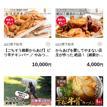
海鮮 お取り寄せ グルメ 新鮮
ーシー 秘伝タレ 家庭用 冷凍
旨み ぷりぷり 引換券 ご当地
惣菜 唐揚げ専門店 夕食 ご当
山口 伝統 逸品 贅沢山口県 N
地グルメ 惣菜 おつまみ ボリ
o.189
ューム満点 揚げ物 山口県 N
o.190
山口県下松市
山口県下松市
【ごちそう維新からあげ】ピ
からあげを愛してやまない店
リ辛チキンバー ／ やみつき
主が作った 絶品！［維新から
カリッとジューシー 唐揚げ
あげ］ ／ カラアゲ 唐揚げ 国
10,000
4,000
ご飯のお供 ご当地グル メ夕
産どり 秘伝タレ 熟成仕込み
円
円
食 ご当地グルメ 惣菜 おつま
カリッとジューシー おかず
み ボリューム満点 揚げ物 ピ
惣菜 ごちそう 夕食 ご当地グ
リ辛 山口県 No.191
ルメ 惣菜 おつまみ ボリュー
ム満点 揚げ物 山口県 No.182