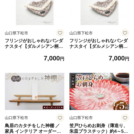
oda fabric 綿100% ガーゼス
oda fabric 綿100% ガーゼス
タイ かわいいスタイ よだれ
タイ かわいいスタイ よだれ
対策 ベビー雑貨 ハンドメイ
対策 ベビー雑貨 ハンドメイ
ド風 ナチュラルベビー ファ
ド風 ナチュラルベビー ファ
ッションスタイ 山口県 No.19
ッションスタイ 山口県 No.19
5-01
5-02
山口県下松市
山口県下松市
フリンジがおしゃれなバンダ
フリンジがおしゃれなバンダ
ナスタイ【ダルメシアン柄】
ナスタイ【ダルメシアン柄】
ホワイト ／ ベビースタイ よ
グレー ／ ベビースタイ よだ
7,000
7,000
だれかけ バンダナスタイ フ
れかけ バンダナスタイ フリ
円
円
リンジスタイ おしゃれベビー
ンジスタイ おしゃれベビー
ベビー服 出産祝い ギフト プ
ベビー服 出産祝い ギフト プ
レゼント 新生児 赤ちゃん用
レゼント 新生児 赤ちゃん用
品 男の子 女の子 ダルメシア
品 男の子 女の子 ダルメシア
ン柄 moda fabric 綿100% ガ
ン柄 moda fabric 綿100% ガ
ーゼスタイ かわいいスタイ
ーゼスタイ かわいいスタイ
よだれ対策 ベビー雑貨 ハン
よだれ対策 ベビー雑貨 ハン
ドメイド風 ナチュラルベビー
ドメイド風 ナチュラルベビー
山口県 No.196-01
山口県 No.196-02
山口県下松市
山口県下松市
鳥居のカタチをした神棚 ／
笠戸ひらめお刺身（薄造り、
家具 インテリア オーダーメ
朱皿プラスチック）約4～5人