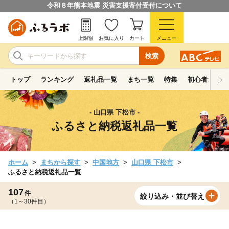
令和８年熊本地震 災害支援寄付受付について
上限額
お気に入り
カート
メニュー
検索
トップ
ランキング
返礼品一覧
まち一覧
特集
初心者ガイド
- 山口県 下松市 -
ふるさと納税返礼品一覧
ホーム
まちから探す
中国地方
山口県 下松市
ふるさと納税返礼品一覧
107
件
絞り込み・並び替え
（1～30件目）