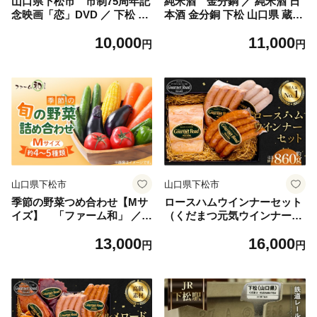
山口県下松市 市制75周年記
純米酒 金分銅 ／ 純米酒 日
念映画「恋」DVD ／ 下松 映
本酒 金分銅 下松 山口県 蔵元
画 DVD 下松市市制75周年記
老舗 まろやか 香り ぬる燗 常
10,000
11,000
念映画 恋 映像作品 地域ドラ
温 飲みやすい 食中酒 ギフト
円
円
マ ドキュメンタリー まちづ
贈答 お取り寄せ お酒 山口県
くり ご当地 映画作品 お取り
特産品 No.031
寄せ 記念映像 観賞 山口県 N
o.017
山口県下松市
山口県下松市
季節の野菜つめ合わせ【Mサ
ロースハムウインナーセット
イズ】 「ファーム和」 ／
（くだまつ元気ウインナー入
旬野菜 野菜セット 詰め合わ
り） ／ ロースハム ウインナ
13,000
16,000
せ 新鮮野菜 産地直送 おまか
ー セット 食べ比べ 詰め合わ
円
円
せ野菜 季節野菜 エコ農法 減
せ ソーセージ ギフト 朝食 お
農薬野菜 家庭用野菜 国産野
つまみ 肉 加工品 高級 ホテル
菜 食べ比べ 料理好き サラダ
品質 荒挽き ピリ辛 国産 手作
野菜 夏野菜 山里育ち 旬食材
り 贈り物 冷蔵 グルメ 山口県
ファミリー向け 山口県 No.03
No.022