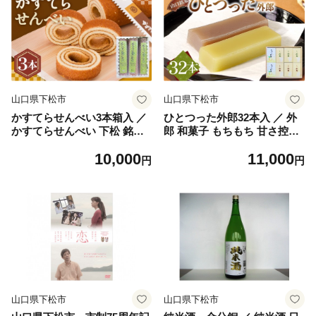
取り寄せ 山口県 No.231
山口県下松市
山口県下松市
かすてらせんべい3本箱入 ／
ひとつった外郎32本入 ／ 外
かすてらせんべい 下松 銘菓
郎 和菓子 もちもち 甘さ控え
せんべい カステラ 昔ながら
め 手作り 32本 お土産 おやつ
10,000
11,000
素朴 なつかしい おやつ スイ
ティータイム 手土産 常温配
円
円
ーツ 箱入り 3本 箱 ギフト 手
送 山口銘菓 和菓子 ういろう
土産 お取り寄せ お菓子 焼き
詰合せ 手作り 山口県 特産品
菓子 山口県 特産品 No.008
No.009
山口県下松市
山口県下松市