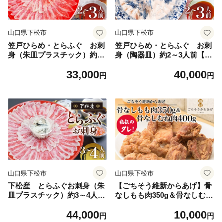
山口県下松市
山口県下松市
笠戸ひらめ・とらふぐ お刺
笠戸ひらめ・とらふぐ お刺
身（朱皿プラスチック）約2
身（陶器皿）約2～3人前【引
～3人前【引換券】 ／ ひらめ
換券】 ／ ひらめ とらふぐ 刺
33,000
40,000
とらふぐ 刺身 盛り合わせ 食
身 盛り合わせ 食べ比べ 海鮮
円
円
べ比べ 海鮮 グルメ お取り寄
グルメ お取り寄せ 刺身セッ
せ 刺身セット 冷蔵 seafood
ト 冷蔵 seafood ご褒美ごは
ご褒美ごはん 晩酌 家族ごは
ん 晩酌 家族ごはん 贈答用 引
ん 贈答用 引換券 魚介 瀬戸内
換券 魚介 瀬戸内海 ふぐ刺し
海 ふぐ刺し 平目 刺身盛り 食
平目 刺身盛り 食卓グルメ 便
卓グルメ 便利 ギフト お祝い
利 ギフト お祝い 山口県 No.1
山口県 No.187
88
山口県下松市
山口県下松市
下松産 とらふぐお刺身（朱
【ごちそう維新からあげ】骨
皿プラスチック）約3～4人前
なしもも肉350g＆骨なしむね
【引換券】 ／とらふぐ フグ
肉400g ／ 惣菜 揚げ物 唐揚げ
44,000
10,000
刺身 下松 ふぐ刺し 旬 魚介
国産どり 鶏もも 鶏むね ジュ
円
円