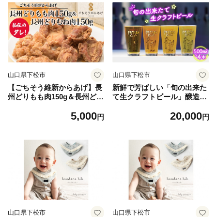
山口県下松市
山口県下松市
【ごちそう維新からあげ】長
新鮮で芳ばしい「旬の出来た
州どりもも肉150g＆長州どり
て生クラフトビール」醸造所
むね肉150g ／ 唐揚げ 長州鶏
直送500ml缶4本 ／ 酒 アルコ
5,000
20,000
国産どり 簡単調理 レンジ調
ール フルーティ クラフトビ
円
円
理 来巻にんにく こだわり ジ
ール 生ビール 醸造所直送 セ
ューシー 真空パック 簡単調
ット IPA Hazy IPA West Coa
理 鶏もも肉 鶏むね肉 ジュー
st IPA Rice IPA 下松 山口 ク
シー 山口県 夕食 ご当地グル
ラフト ドリンク フレッシュ
メ 惣菜 おつまみ ボリューム
豊かな香り お取り寄せ ギフ
満点 揚げ物 No.199
ト 個性派 山口県 特産品 No.1
93
山口県下松市
山口県下松市