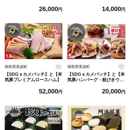
26,000
14,000
円
円
徳島県美波町
徳島県美波町
【SDGｓカメバッチ】と【本
【SDGｓカメバッチ】と【本
気豚プレミアムロースハム】
気豚ハンバーグ・粗びきウイ
ンナーセット】
52,000
20,000
円
円