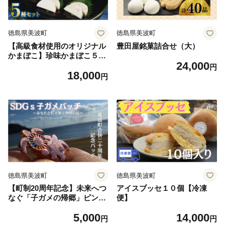
徳島県美波町
徳島県美波町
【高級食材使用のオリジナル
豊田屋銘菓詰合せ（大）
かまぼこ】珍味かまぼこ５種
24,000
セット
円
18,000
円
徳島県美波町
徳島県美波町
【町制20周年記念】未来へつ
アイスブッセ１０個【冷凍
なぐ「子ガメの帰郷」ピンバ
便】
ッジ ～上品なピンクゴールド
5,000
14,000
仕様～
円
円