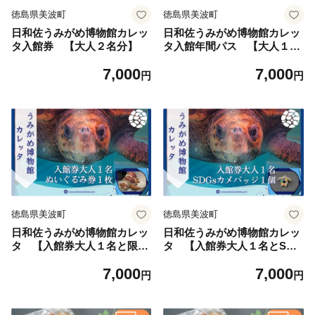
徳島県美波町
徳島県美波町
日和佐うみがめ博物館カレッ
日和佐うみがめ博物館カレッ
タ入館券 【大人２名分】
タ入館年間パス 【大人１名
分】
7,000
7,000
円
円
徳島県美波町
徳島県美波町
日和佐うみがめ博物館カレッ
日和佐うみがめ博物館カレッ
タ 【入館券大人１名と限定
タ 【入館券大人１名とSDG
スピードくじ１回】
ｓカメバッチ１つ】
7,000
7,000
円
円