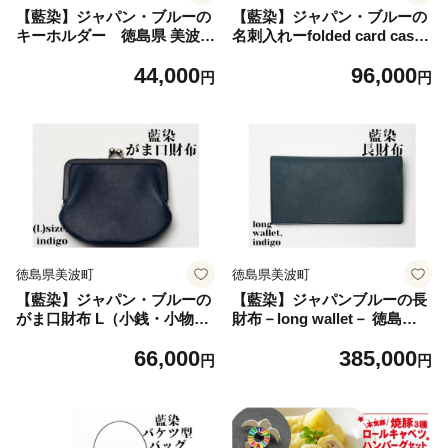
【藍染】ジャパン・ブルーの
【藍染】ジャパン・ブルーの
キーホルダー 徳島県 美波町
名刺入れーfolded card case
阿波 藍染 藍染め 泥染 生成
ー 徳島県 美波町 阿波 藍染
44,000
96,000
本革 革 牛革 レザー キーホル
藍染め 泥染 生成 本革 革 牛
円
円
ダー キーリング 鍵 カギ チャ
革 レザー 名刺入れ 名刺ケー
ーム ストラップ 雑貨 小物 ア
ス カードケース パスケース
クセサリー 革小物 おしゃれ
定期入れ ビジネス 仕事 オフ
かっこいい メンズ レディー
ィス 就職祝い 昇進祝い 新社
ス ペア ハンドメイド 日本製
会人 メンズ レディース おし
ギフト プレゼント 贈り物
ゃれ 革小物 ハンドメイド 日
本製 ギフト プレゼント 贈り
物
徳島県美波町
徳島県美波町
【藍染】ジャパン・ブルーの
【藍染】ジャパンブルーの長
がま口財布 L（小銭・小物入
財布－long wallet－ 徳島県
れ）徳島県 美波町 阿波 藍染
美波町 阿波 藍染 藍染め 泥染
66,000
385,000
藍染め 泥染 生成 本革 革 牛
生成 本革 革 レザー 牛革 ヌ
円
円
革 レザー 財布 さいふ ウォレ
メ革 財布 さいふ 長財布 ロン
ット がま口 ガマ口 小銭入れ
グウォレット ウォレット 札
コインケース 小物入れ ポー
入れ 大容量 スリム メンズ レ
チ 革小物 レディース メンズ
ディース おしゃれ ハンドメ