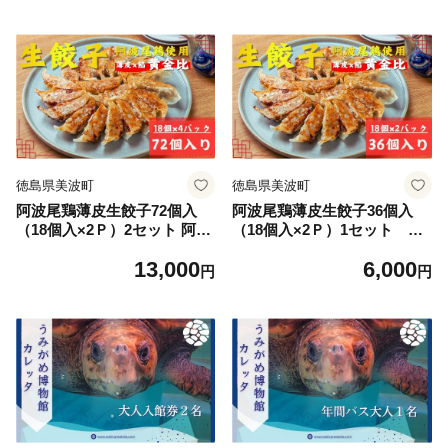
徳島県美波町
徳島県美波町
阿波尾鶏薄皮生餃子72個入
阿波尾鶏薄皮生餃子36個入
（18個入×2Ｐ）2セット 阿波
（18個入×2Ｐ）1セット 阿
尾鶏 餃子 ぎょうざ ギョーザ
波尾鶏 餃子 ぎょうざ ギョー
13,000
6,000
生餃子 薄皮 点心 中華 惣菜
ザ 生餃子 薄皮 点心 中華 惣
円
円
おかず おつまみ 冷凍 地鶏 鶏
菜 おかず おつまみ 冷凍 地鶏
肉 鳥肉 肉 ジューシー 徳島県
鶏肉 鳥肉 肉 ジューシー 徳島
美波町 徳島 四国 国産 特産品
県 美波町 徳島 四国 国産 特
名物 お取り寄せ グルメ 小分
産品 名物 お取り寄せ グルメ
け 簡単 調理 晩酌
小分け 簡単 調理 晩酌