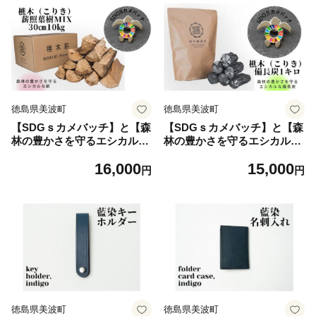
徳島県美波町
徳島県美波町
【SDGｓカメバッチ】と【森
【SDGｓカメバッチ】と【森
林の豊かさを守るエシカルな
林の豊かさを守るエシカルな
薪】樵木（こりき）薪照葉樹
備長炭】樵木（こりき）備長
16,000
15,000
MIX 30cm 10kg
炭1kg
円
円
徳島県美波町
徳島県美波町