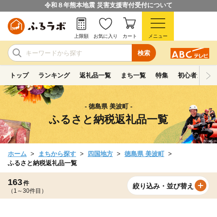
令和８年熊本地震 災害支援寄付受付について
上限額
お気に入り
カート
メニュー
検索
トップ
ランキング
返礼品一覧
まち一覧
特集
初心者ガイド
- 徳島県 美波町 -
ふるさと納税返礼品一覧
ホーム
まちから探す
四国地方
徳島県 美波町
ふるさと納税返礼品一覧
163
件
絞り込み・並び替え
（1～30件目）