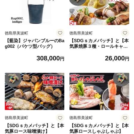
かわいい おしゃれ ハンドメ
イド 日本製 プレゼント ギフ
イド 日本製 伝統工芸 ギフト
ト 贈り物 金運 春財布
プレゼント 贈り物
徳島県美波町
徳島県美波町
【藍染】ジャパンブルーのBa
【SDGｓカメバッチ】と【本
g002（バケツ型バッグ）
気豚焼豚３種・ロールキャベ
ツ・ハンバーグセット】
308,000
26,000
円
円
徳島県美波町
徳島県美波町
【SDGｓカメバッチ】と【本
【SDGｓカメバッチ】と【本
気豚ロース味噌漬け】
気豚ロースしゃぶしゃぶ】