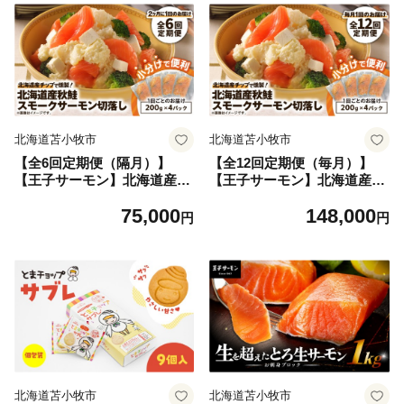
北海道苫小牧市
北海道苫小牧市
【全6回定期便（隔月）】
【全12回定期便（毎月）】
【王子サーモン】北海道産チ
【王子サーモン】北海道産チ
ップで燻製 北海道産秋鮭ス
ップで燻製 北海道産秋鮭ス
75,000
148,000
モークサーモン切落し200g×
モークサーモン切落し200g×
円
円
4個セット T041-T16-04
4個セット T041-T16-05
北海道苫小牧市
北海道苫小牧市