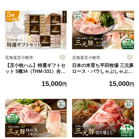
北海道苫小牧市
北海道苫小牧市
【苫小牧ハム】特選ギフトセ
日本の米育ち平田牧場 三元豚
ット 5種34（THM-331）合計
ロース・バラしゃぶしゃぶ
約420g T029-001
各250g（計500g） T036-00
15,000
15,000
7
円
円