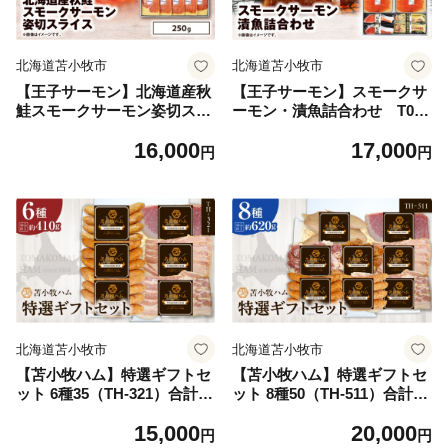
北海道苫小牧市
北海道苫小牧市
【王子サーモン】北海道産秋
【王子サーモン】スモークサ
鮭スモークサーモン姿切スラ
ーモン・漬魚詰合わせ T041
イス 250g T041-013
-010
16,000
17,000
円
円
北海道苫小牧市
北海道苫小牧市
【苫小牧ハム】特選ギフトセ
【苫小牧ハム】特選ギフトセ
ット 6種35（TH-321）合計
ット 8種50（TH-511）合計
約410g T029-002
約620g T029-003
15,000
20,000
円
円