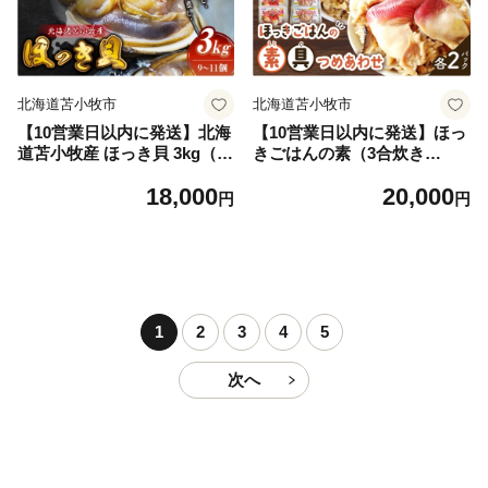
北海道苫小牧市
北海道苫小牧市
【10営業日以内に発送】北海
【10営業日以内に発送】ほっ
道苫小牧産 ほっき貝 3kg（9
きごはんの素（3合炊き
～11個） T032-001
用）・ ほっきごはんの具（2
18,000
20,000
合炊き用） 各2パック詰合
円
円
せ T051-004
1
2
3
4
5
次へ