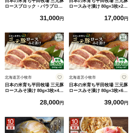
日本の米育ち平田牧場 三元豚
日本の米育ち平田牧場 三元豚
ロースブロック・バラブロッ
ロースみそ漬け 80g×3枚×2パ
ク・肩ロースブロック・挽
ック（計480g） T036-001
31,000
17,000
肉 各600g（計2.4kg） T0
円
円
36-011
北海道苫小牧市
北海道苫小牧市
日本の米育ち平田牧場 三元豚
日本の米育ち平田牧場 三元豚
ロースみそ漬け 80g×3枚×4パ
ロースみそ漬け 80g×3枚×6パ
ック（計960g） T036-002
ック（計1.44kg） T036-003
28,000
39,000
円
円