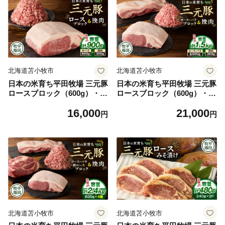
北海道苫小牧市
北海道苫小牧市
日本の米育ち平田牧場 三元豚
日本の米育ち平田牧場 三元豚
ロースブロック（600g）・挽
ロースブロック（600g）・バ
肉（300g）計900g T036-00
ラブロック（600g）・挽肉
16,000
21,000
9
（300g）計1.5kg T036-010
円
円
北海道苫小牧市
北海道苫小牧市