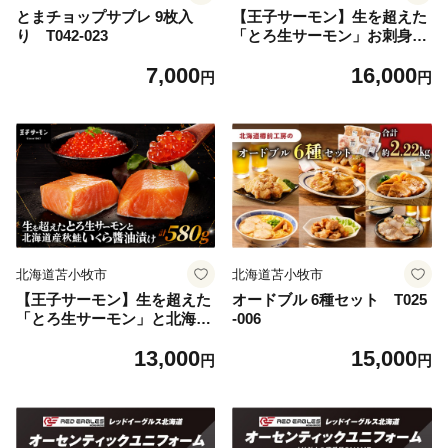
とまチョップサブレ 9枚入
【王子サーモン】生を超えた
り T042-023
「とろ生サーモン」お刺身用
ブロック 1kg T041-009
7,000
16,000
円
円
北海道苫小牧市
北海道苫小牧市
【王子サーモン】生を超えた
オードブル 6種セット T025
「とろ生サーモン」と北海道
-006
産秋鮭 いくら醤油漬セット
13,000
15,000
計580g T041-001
円
円