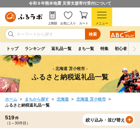
令和８年熊本地震 災害支援寄付受付について
上限額
お気に入り
カート
メニュー
検索
トップ
ランキング
返礼品一覧
まち一覧
特集
初心者ガイド
- 北海道 苫小牧市 -
ふるさと納税返礼品一覧
ホーム
まちから探す
北海道
北海道 苫小牧市
ふるさと納税返礼品一覧
519
件
絞り込み・並び替え
（1～30件目）