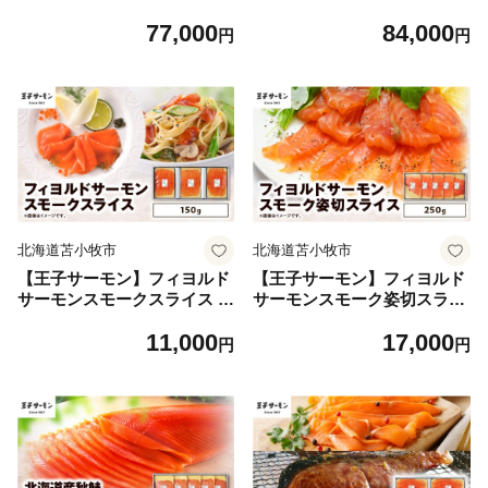
ム T018-004
ム・オリジナル背番号＆NA
77,000
84,000
ME T018-005
円
円
北海道苫小牧市
北海道苫小牧市
【王子サーモン】フィヨルド
【王子サーモン】フィヨルド
サーモンスモークスライス 1
サーモンスモーク姿切スライ
50g T041-011
ス 250g T041-012
11,000
17,000
円
円