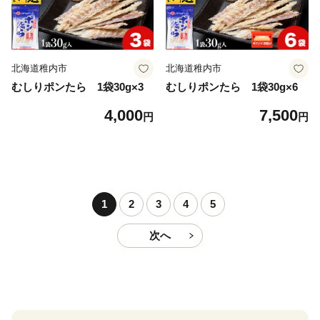
北海道稚内市
北海道稚内市
むしりポンたら 1袋30g×3
むしりポンたら 1袋30g×6
4,000
7,500
円
円
1
2
3
4
5
次へ