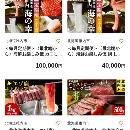
北海道稚内市
北海道稚内市
＜毎月定期便＞〈最北端か
＜毎月定期便＞〈最北端か
ら〉海鮮お楽しみ便 カニしゃ
ら〉海鮮お楽しみ便 鍋 しゃ
ぶ・いくら・ほたて・たこし
ぶしゃぶ カニ・たこ全2回
100,000
40,000
ゃぶ全4回
円
円
北海道稚内市
北海道稚内市