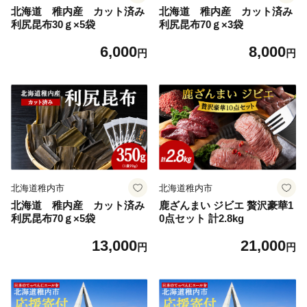
北海道 稚内産 カット済み
北海道 稚内産 カット済み
利尻昆布30ｇ×5袋
利尻昆布70ｇ×3袋
6,000
8,000
円
円
北海道稚内市
北海道稚内市
北海道 稚内産 カット済み
鹿ざんまい ジビエ 贅沢豪華1
利尻昆布70ｇ×5袋
0点セット 計2.8kg
13,000
21,000
円
円