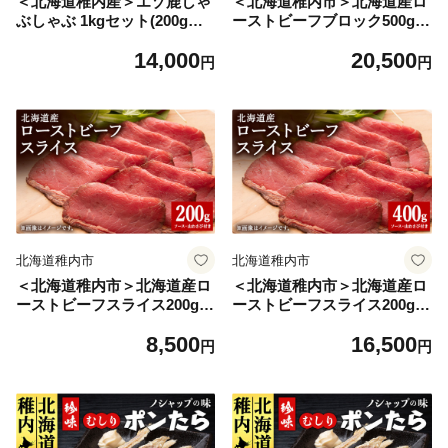
＜北海道稚内産＞エゾ鹿しゃ
＜北海道稚内市＞北海道産ロ
ぶしゃぶ 1kgセット(200gパ
ーストビーフブロック500g
ック×5個)
(ソース・山わさび付き)
14,000
20,500
円
円
北海道稚内市
北海道稚内市
＜北海道稚内市＞北海道産ロ
＜北海道稚内市＞北海道産ロ
ーストビーフスライス200g×
ーストビーフスライス200g×
1パック(ソース・山わさび付
2パック(ソース・山わさび付
8,500
16,500
き)
き)
円
円