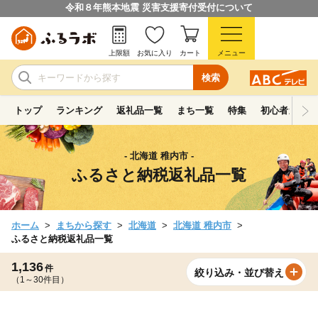
令和８年熊本地震 災害支援寄付受付について
上限額
お気に入り
カート
メニュー
検索
トップ
ランキング
返礼品一覧
まち一覧
特集
初心者ガイド
- 北海道 稚内市 -
ふるさと納税返礼品一覧
ホーム
まちから探す
北海道
北海道 稚内市
ふるさと納税返礼品一覧
1,136
件
絞り込み・並び替え
（1～30件目）