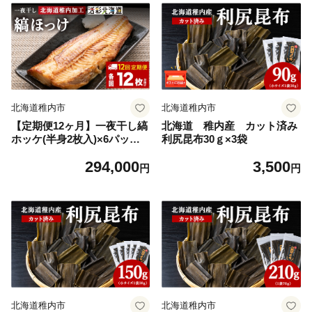
北海道稚内市
北海道稚内市
【定期便12ヶ月】一夜干し縞
北海道 稚内産 カット済み
ホッケ(半身2枚入)×6パック
利尻昆布30ｇ×3袋
【北海道の居酒屋気分】
294,000
3,500
円
円
北海道稚内市
北海道稚内市