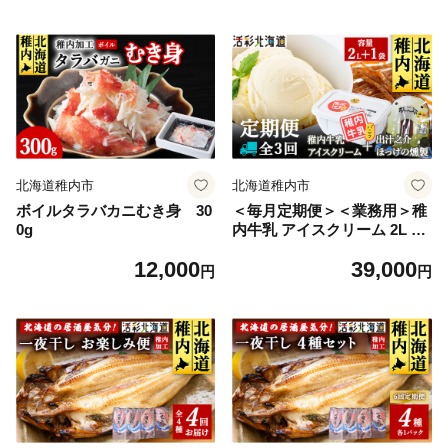
北海道 ギフト プレゼント 贈
り物 お中元
北海道稚内市
北海道稚内市
ボイルタラバカニむき身 30
＜毎月定期便＞＜業務用＞稚
0g
内牛乳 アイスクリーム 2L と
出汁之介ホッケ燻製スティッ
12,000
39,000
ク全3回
円
円