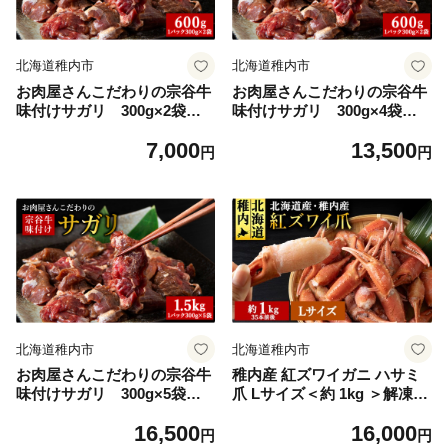
北海道稚内市
北海道稚内市
お肉屋さんこだわりの宗谷牛
お肉屋さんこだわりの宗谷牛
味付けサガリ 300g×2袋
味付けサガリ 300g×4袋
計600g
計1200g
7,000
13,500
円
円
北海道稚内市
北海道稚内市
お肉屋さんこだわりの宗谷牛
稚内産 紅ズワイガニ ハサミ
味付けサガリ 300g×5袋
爪 Lサイズ＜約 1kg ＞解凍す
計1500g
るだけの手間いらず_ ズワイ
16,500
16,000
ガニ ズワイ蟹 かに カニ 蟹
円
円