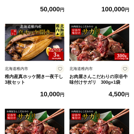
50,000
100,000
円
円
北海道稚内市
北海道稚内市
稚内産真ホッケ開き一夜干し
お肉屋さんこだわりの宗谷牛
3枚セット
味付けサガリ 300g×1袋
10,000
4,500
円
円