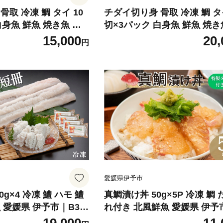
取 冷凍 鯛 タイ 10
チダイ切り身 骨取 冷凍 鯛 タイ
白身魚 鮮魚 焼き魚 天
切×3パック 白身魚 鮮魚 焼き
風鮮魚 愛媛県 伊予市 |
ぷら 煮物 北風鮮魚 愛媛県 伊
15,000
20,
円
B404
愛媛県伊予市
g×4 冷凍 鱧 ハモ 鱧
真鯛漬け丼 50g×5P 冷凍 鯛 
 愛媛県 伊予市｜B39
れ付き 北風鮮魚 愛媛県 伊予市 
7