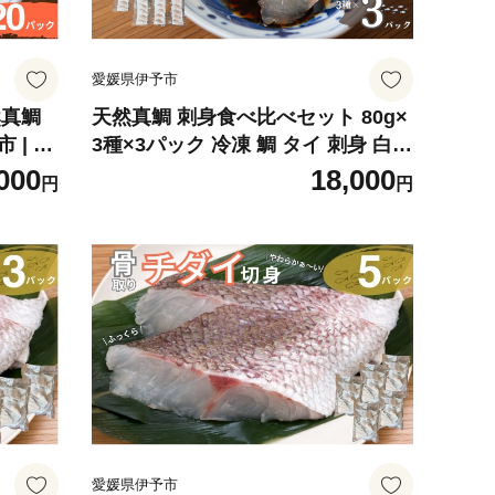
愛媛県伊予市
然真鯛
天然真鯛 刺身食べ比べセット 80g×
 | D
3種×3パック 冷凍 鯛 タイ 刺身 白身
魚 鮮魚 北風鮮魚 愛媛県 伊予市｜B
000
18,000
円
円
402
愛媛県伊予市