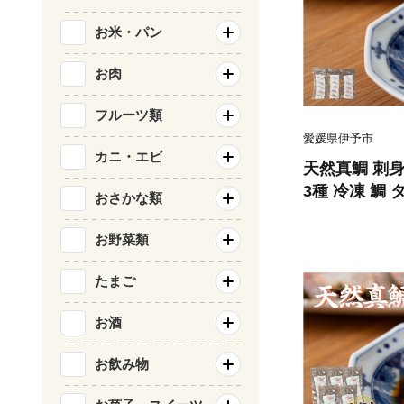
お米・パン
お肉
フルーツ類
愛媛県伊予市
カニ・エビ
天然真鯛 刺身食べ比べセット 80g×
3種 冷凍 鯛 
おさかな類
北風鮮魚 愛媛県
お野菜類
たまご
お酒
お飲み物