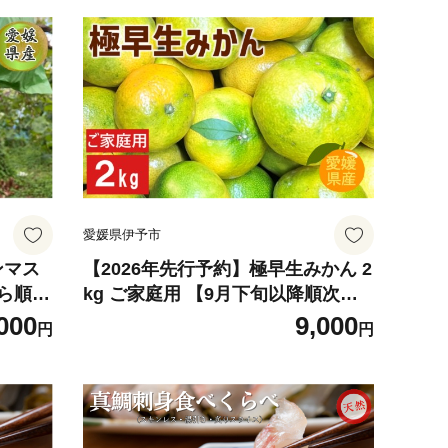
愛媛県伊予市
ンマス
【2026年先行予約】極早生みかん 2
から順次
kg ご家庭用 【9月下旬以降順次発
 愛媛
送予定】 農園直送 数量限定 みかん
000
9,000
円
円
愛媛県産 人気 柑橘 伊予市｜A97