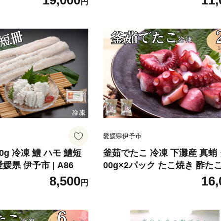
19,000
11,
円
愛媛県伊予市
g 冷凍 鱧 ハモ 鱧短
釜茹でたこ 冷凍 下灘産 真蛸 
媛県 伊予市 | A86
00g×2パック たこ焼き 酢た
ら 北風鮮魚 愛媛県 伊予市 | B
8,500
16,
円