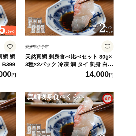
愛媛県伊予市
真鯛 鯛
天然真鯛 刺身食べ比べセット 80g×
B399
3種×2パック 冷凍 鯛 タイ 刺身 白身
魚 鮮魚 北風鮮魚 愛媛県 伊予市｜B
000
14,000
円
円
401