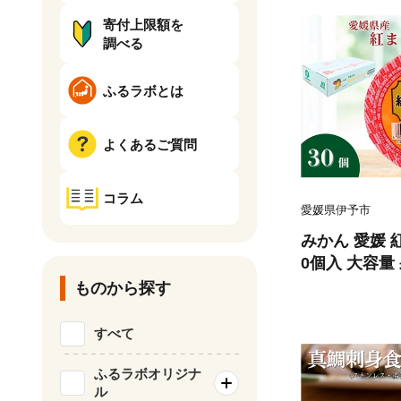
寄付上限額を
調べる
ふるラボとは
よくあるご質問
コラム
愛媛県伊予市
みかん 愛媛 
0個入 大容量
り 美味しい 
ものから探す
柑橘 お菓子 
ト プレゼント おす
すべて
0
ふるラボオリジナ
ル