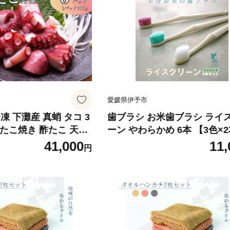
愛媛県伊予市
凍 下灘産 真蛸 タコ 3
歯ブラシ お米歯ブラシ ライ
ク たこ焼き 酢たこ 天ぷ
ーン やわらかめ 6本 【3色×
媛県 伊予市 | D45
お米でできた歯ブラシ オー
41,000
11,
円
ア ハブラシ 山陽物産｜B440