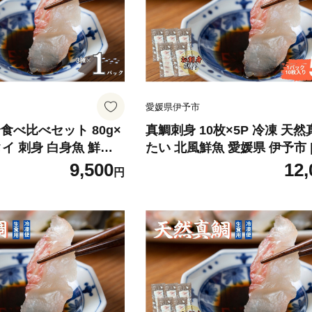
愛媛県伊予市
真鯛刺身 10枚×5P 冷凍 天然
タイ 刺身 白身魚 鮮魚
たい 北風鮮魚 愛媛県 伊予市 | 
 伊予市 | A88
9,500
12,
円