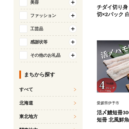
美容
チダイ切り身 骨
切×2パック 
ファッション
ぷら 煮物 北
B403
工芸品
感謝状等
その他のお礼品
まちから探す
すべて
北海道
愛媛県伊予市
活〆鱧短冊300
東北地方
短冊 北風鮮魚
7