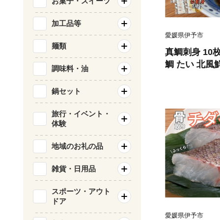
お菓子・スイーツ
加工品等
愛媛県伊予市
麺類
真鯛刺身 10枚
鯛 たい 北風鮮
調味料・油
400
鍋セット
旅行・イベント・
体験
地域のお礼の品
雑貨・日用品
スポーツ・アウト
ドア
愛媛県伊予市