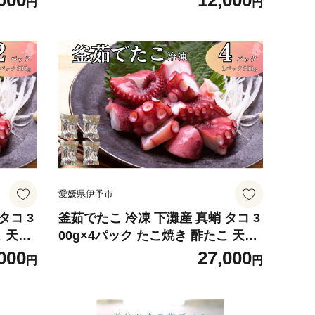
000
12,000
円
円
愛媛県伊予市
タコ 3
釜茹でたこ 冷凍 下灘産 真蛸 タコ 3
こ 天ぷ
00g×4パック たこ焼き 酢たこ 天ぷ
405
ら 北風鮮魚 愛媛県 伊予市 | C116
000
27,000
円
円