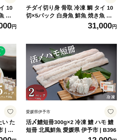
 10
チダイ切り身 骨取 冷凍 鯛 タイ 10
魚 天
切×5パック 白身魚 鮮魚 焼き魚 天
予市 |
ぷら 煮物 北風鮮魚 愛媛県 伊予市 |
000
31,000
円
円
D40
愛媛県伊予市
たい た
活〆鱧短冊300g×2 冷凍 鱧 ハモ 鱧
| A8
短冊 北風鮮魚 愛媛県 伊予市 | B396