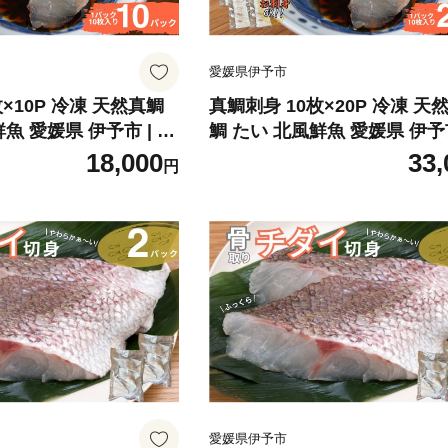
愛媛県伊予市
×10P 冷凍 天然真鯛
真鯛刺身 10枚×20P 冷凍 天
魚 愛媛県 伊予市 | B
鯛 たい 北風鮮魚 愛媛県 伊予市
39
18,000
33,
円
愛媛県伊予市