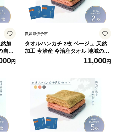
愛媛県伊予市
天然加
タオルハンカチ 2枚 ベージュ 天然
の自然
加工 今治産 今治産タオル 地域の自
416-
然を染めるタオル 河上工芸所｜B41
000
11,000
円
円
6-b