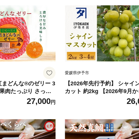
愛媛県伊予市
紅まどんな®のゼリー 3
【2026年先行予約】 シャイ
 果肉たっぷり さっぱ
カット 約2kg 【2026年9月
おいしい 人気 数量限定
発送予定】 ぶどう 葡萄 果物
27,000
26,
円
デザート フルーツ ギフ
人気 伊豫果園 伊予市｜C108
すめ 伊予市｜C6