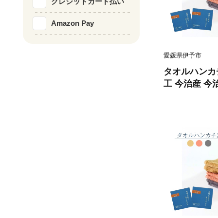
クレジットカード払い
Amazon Pay
愛媛県伊予市
タオルハンカチ
工 今治産 今
を染めるタオル