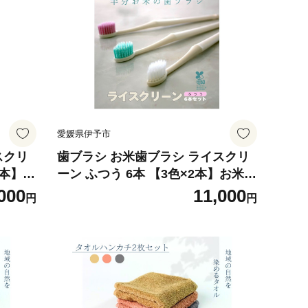
愛媛県伊予市
スクリ
歯ブラシ お米歯ブラシ ライスクリ
2本】
ーン ふつう 6本 【3色×2本】お米で
ラルケ
できた歯ブラシ オーラルケア ハブ
000
11,000
円
円
ラシ 山陽物産｜B439