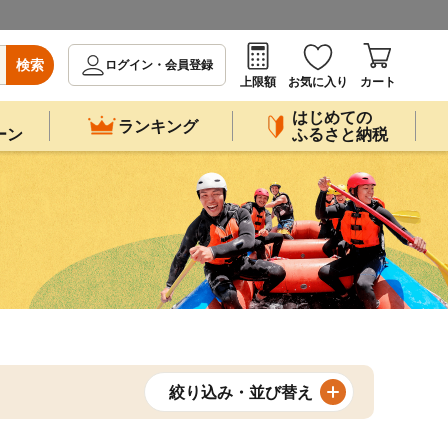
検索
ログイン・会員登録
上限額
お気に入り
カート
はじめての
ランキング
ーン
ふるさと納税
絞り込み・並び替え