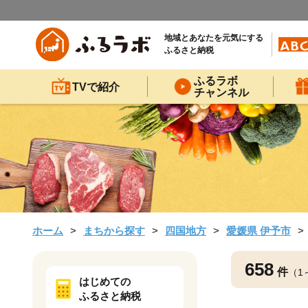
地域とあなたを元気にする
ふるさと納税
ふるラボ
TVで紹介
チャンネル
ホーム
まちから探す
四国地方
愛媛県 伊予市
658
件
（1
はじめての
ふるさと納税