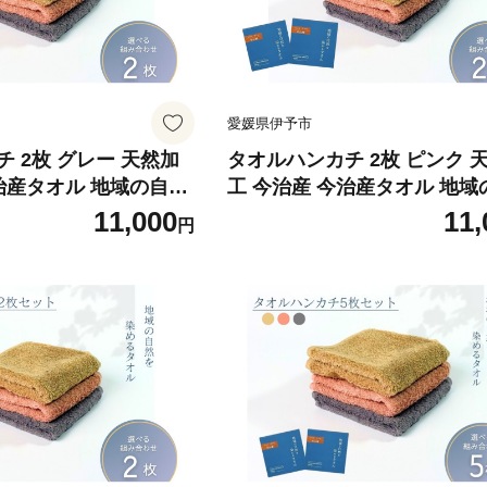
愛媛県伊予市
 2枚 グレー 天然加
タオルハンカチ 2枚 ピンク 
治産タオル 地域の自然
工 今治産 今治産タオル 地域
 河上工芸所｜B416
を染めるタオル 河上工芸所｜B
11,000
11,
円
a