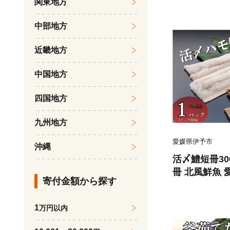
関東地方
中部地方
近畿地方
中国地方
四国地方
九州地方
愛媛県伊予市
沖縄
活〆鱧短冊300
冊 北風鮮魚 愛
寄付金額から探す
1
万円以内