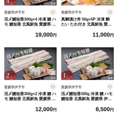
愛媛県伊予市
愛媛県伊予市
活〆鱧短冊300g×4 冷凍 鱧 ハ
真鯛漬け丼 50g×5P 冷凍 鯛
モ 鱧短冊 北風鮮魚 愛媛県 伊
たい たれ付き 北風鮮魚 愛媛
予市｜B397
県 伊予市 | A87
19,000
11,000
円
円
愛媛県伊予市
愛媛県伊予市
活〆鱧短冊300g×2 冷凍 鱧 ハ
活〆鱧短冊300g 冷凍 鱧 ハモ
モ 鱧短冊 北風鮮魚 愛媛県 伊
鱧短冊 北風鮮魚 愛媛県 伊予
予市 | B396
市 | A86
12,000
8,500
円
円