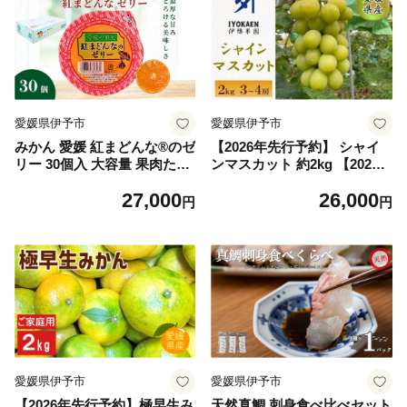
愛媛県伊予市
愛媛県伊予市
みかん 愛媛 紅まどんな®のゼ
【2026年先行予約】 シャイ
リー 30個入 大容量 果肉たっ
ンマスカット 約2kg 【2026
ぷり さっぱり 美味しい おい
年9月から順次発送予定】 ぶ
27,000
26,000
しい 人気 数量限定 柑橘 お菓
どう 葡萄 果物 愛媛 人気 伊
円
円
子 デザート フルーツ ギフト
豫果園 伊予市｜C108
プレゼント おすすめ 伊予市
｜C60
愛媛県伊予市
愛媛県伊予市
【2026年先行予約】極早生み
天然真鯛 刺身食べ比べセット