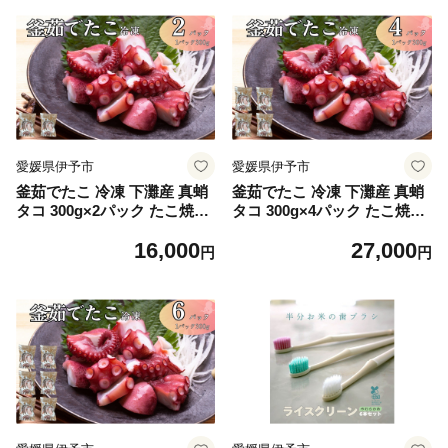
愛媛県伊予市
愛媛県伊予市
釜茹でたこ 冷凍 下灘産 真蛸
釜茹でたこ 冷凍 下灘産 真蛸
タコ 300g×2パック たこ焼き
タコ 300g×4パック たこ焼き
酢たこ 天ぷら 北風鮮魚 愛媛
酢たこ 天ぷら 北風鮮魚 愛媛
16,000
27,000
県 伊予市 | B405
県 伊予市 | C116
円
円