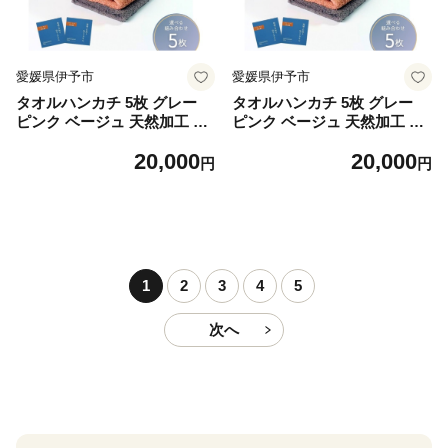
愛媛県伊予市
愛媛県伊予市
タオルハンカチ 5枚 グレー
タオルハンカチ 5枚 グレー
ピンク ベージュ 天然加工 今
ピンク ベージュ 天然加工 今
治産 今治産タオル 地域の自
治産 今治産タオル 地域の自
20,000
20,000
然を染めるタオル 河上工芸所
然を染めるタオル 河上工芸所
円
円
｜C119-c
｜C119-d
1
2
3
4
5
次へ