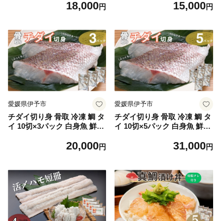
18,000
15,000
愛媛県 伊予市｜B402
愛媛県 伊予市 | B403
円
円
愛媛県伊予市
愛媛県伊予市
チダイ切り身 骨取 冷凍 鯛 タ
チダイ切り身 骨取 冷凍 鯛 タ
イ 10切×3パック 白身魚 鮮魚
イ 10切×5パック 白身魚 鮮魚
焼き魚 天ぷら 煮物 北風鮮魚
焼き魚 天ぷら 煮物 北風鮮魚
20,000
31,000
愛媛県 伊予市 | B404
愛媛県 伊予市 | D40
円
円