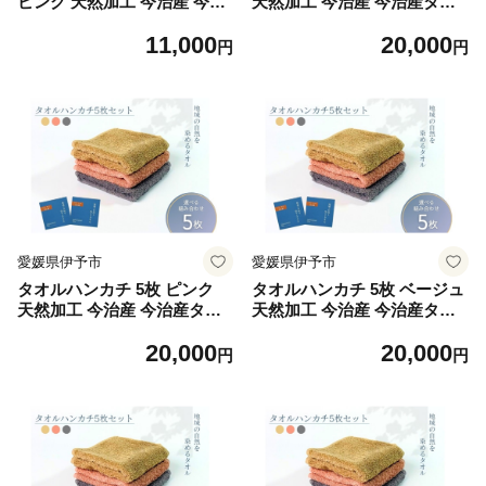
ピンク 天然加工 今治産 今治
天然加工 今治産 今治産タオ
産タオル 地域の自然を染める
ル 地域の自然を染めるタオル
11,000
20,000
タオル 河上工芸所｜B416-c
河上工芸所｜C119
円
円
愛媛県伊予市
愛媛県伊予市
タオルハンカチ 5枚 ピンク
タオルハンカチ 5枚 ベージュ
天然加工 今治産 今治産タオ
天然加工 今治産 今治産タオ
ル 地域の自然を染めるタオル
ル 地域の自然を染めるタオル
20,000
20,000
河上工芸所｜C119-a
河上工芸所｜C119-b
円
円