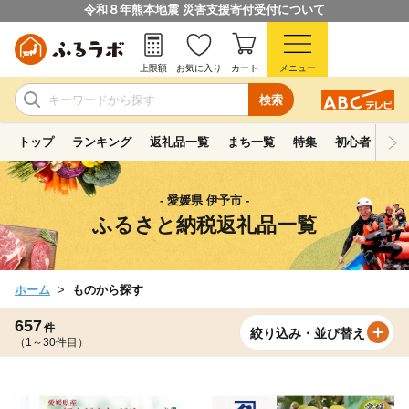
令和８年熊本地震 災害支援寄付受付について
上限額
お気に入り
カート
メニュー
検索
トップ
ランキング
返礼品一覧
まち一覧
特集
初心者ガイド
- 愛媛県 伊予市 -
ふるさと納税返礼品一覧
ホーム
ものから探す
657
件
絞り込み・並び替え
（1～30件目）