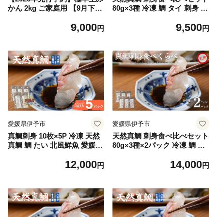
かん 2kg ご家庭用 【9月下旬
80g×3種 冷凍 鯛 タイ 刺身 白
以降順次発送予定】 農園直送
身魚 鮮魚 北風鮮魚 愛媛県 伊
9,000
9,500
数量限定 みかん 愛媛県産 人
予市 | A88
円
円
気 柑橘 伊予市｜A97
愛媛県伊予市
愛媛県伊予市
真鯛刺身 10枚×5P 冷凍 天然
天然真鯛 刺身食べ比べセット
真鯛 鯛 たい 北風鮮魚 愛媛県
80g×3種×2パック 冷凍 鯛 タ
伊予市 | B399
イ 刺身 白身魚 鮮魚 北風鮮魚
12,000
14,000
愛媛県 伊予市｜B401
円
円