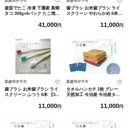
愛媛県伊予市
愛媛県伊予市
釜茹でたこ 冷凍 下灘産 真蛸
歯ブラシ お米歯ブラシ ライ
タコ 300g×6パック たこ焼き
スクリーン やわらかめ 6本
酢たこ 天ぷら 北風鮮魚 愛媛
【3色×2本】 お米でできた歯
41,000
11,000
県 伊予市 | D45
ブラシ オーラルケア ハブラ
円
円
シ 山陽物産｜B440
愛媛県伊予市
愛媛県伊予市
歯ブラシ お米歯ブラシ ライ
タオルハンカチ 2枚 グレー
スクリーン ふつう 6本 【3色
天然加工 今治産 今治産タオ
×2本】お米でできた歯ブラシ
ル 地域の自然を染めるタオル
11,000
11,000
オーラルケア ハブラシ 山陽
河上工芸所｜B416
円
円
物産｜B439