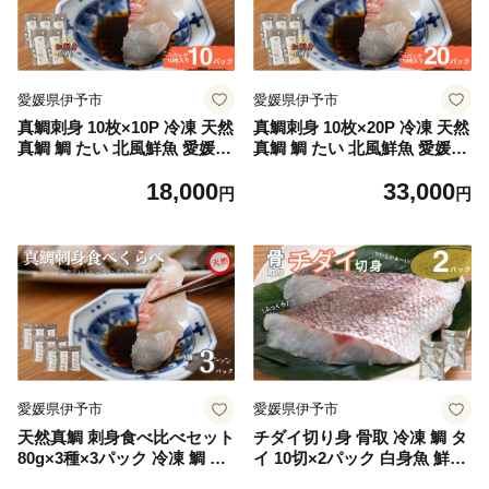
愛媛県伊予市
愛媛県伊予市
真鯛刺身 10枚×10P 冷凍 天然
真鯛刺身 10枚×20P 冷凍 天然
真鯛 鯛 たい 北風鮮魚 愛媛県
真鯛 鯛 たい 北風鮮魚 愛媛県
伊予市 | B400
伊予市 | D39
18,000
33,000
円
円
愛媛県伊予市
愛媛県伊予市
天然真鯛 刺身食べ比べセット
チダイ切り身 骨取 冷凍 鯛 タ
80g×3種×3パック 冷凍 鯛 タ
イ 10切×2パック 白身魚 鮮魚
イ 刺身 白身魚 鮮魚 北風鮮魚
焼き魚 天ぷら 煮物 北風鮮魚