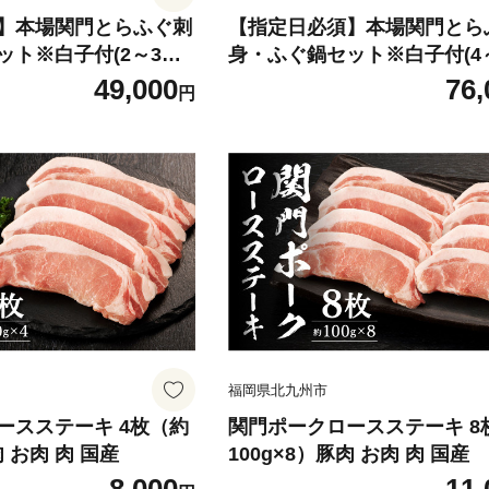
】本場関門とらふぐ刺
【指定日必須】本場関門とら
ット※白子付(2～3人
身・ふぐ鍋セット※白子付(4
前)ふく一
49,000
76,
円
福岡県北九州市
ースステーキ 4枚（約
関門ポークロースステーキ 8
肉 お肉 肉 国産
100g×8）豚肉 お肉 肉 国産