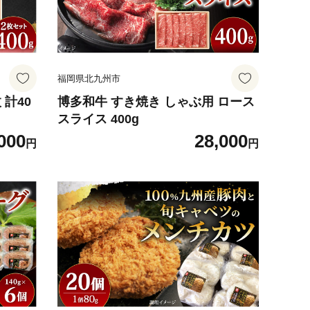
福岡県北九州市
 計40
博多和牛 すき焼き しゃぶ用 ロース
スライス 400g
000
28,000
円
円