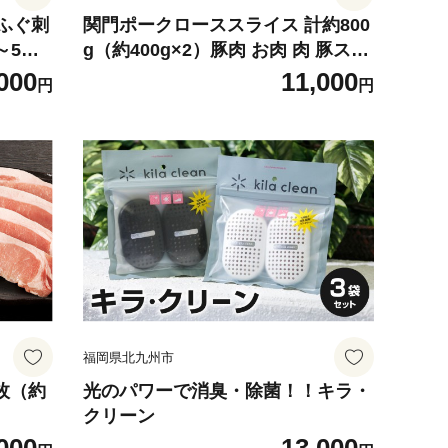
ふぐ刺
関門ポークローススライス 計約800
～5人
g（約400g×2）豚肉 お肉 肉 豚スラ
イス 国産
000
11,000
円
円
福岡県北九州市
枚（約
光のパワーで消臭・除菌！！キラ・
クリーン