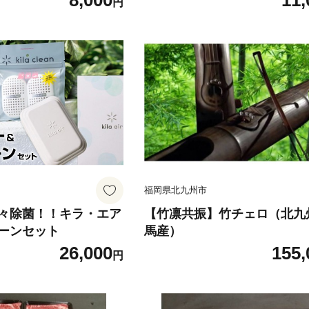
8,000
11,
円
福岡県北九州市
々除菌！！キラ・エア
【竹凛共振】竹チェロ（北九
ーンセット
馬産）
26,000
155,
円