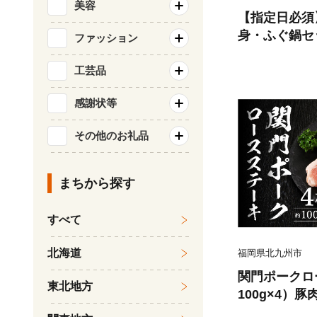
美容
【指定日必須
身・ふぐ鍋セ
ファッション
前)ふく一
工芸品
感謝状等
その他のお礼品
まちから探す
すべて
北海道
福岡県北九州市
関門ポークロ
東北地方
100g×4）豚