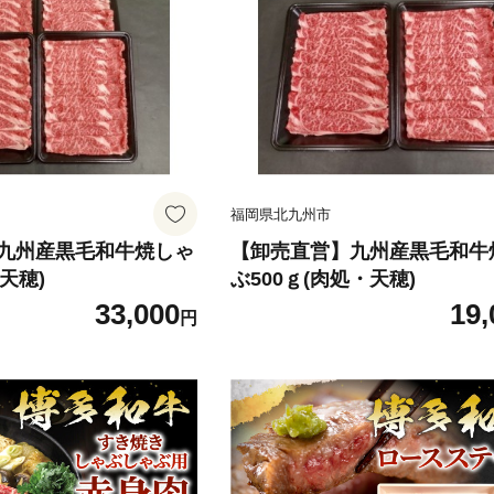
福岡県北九州市
九州産黒毛和牛焼しゃ
【卸売直営】九州産黒毛和牛
天穂)
ぶ500ｇ(肉処・天穂)
33,000
19,
円