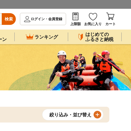
検索
ログイン・会員登録
上限額
お気に入り
カート
はじめての
ランキング
ーン
ふるさと納税
絞り込み・並び替え