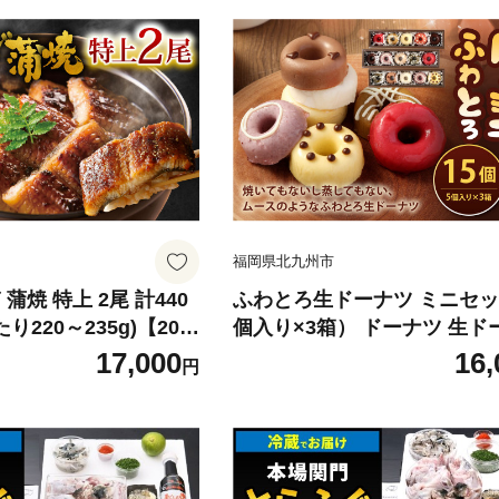
福岡県北九州市
蒲焼 特上 2尾 計440
ふわとろ生ドーナツ ミニセッ
り220～235g)【202
個入り×3箱） ドーナツ 生ド
スイーツ 低糖質 冷凍 北九州
17,000
16,
円