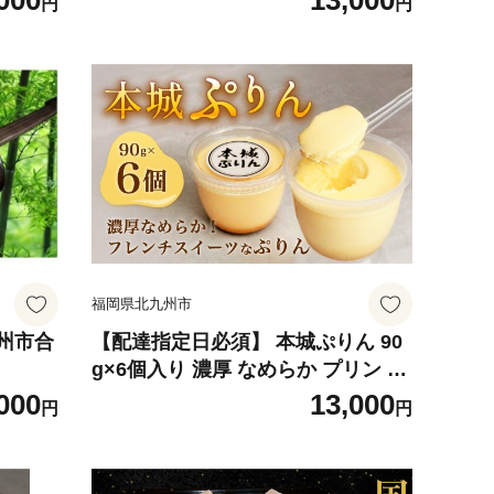
000
13,000
円
円
福岡県北九州市
州市合
【配達指定日必須】 本城ぷりん 90
g×6個入り 濃厚 なめらか プリン ぷ
りん スイーツ デザート 福岡県 北九
000
13,000
円
円
州市