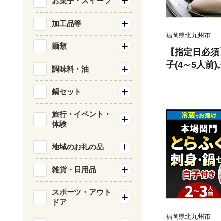
お菓子・スイーツ
加工品等
福岡県北九州市
麺類
【指定日必須
子(4～5人前
調味料・油
鍋セット
旅行・イベント・
体験
地域のお礼の品
雑貨・日用品
スポーツ・アウト
ドア
福岡県北九州市