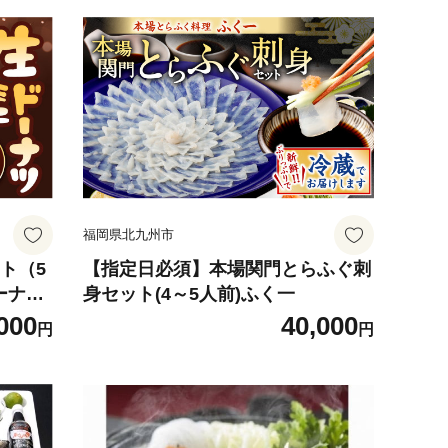
福岡県北九州市
ト（5
【指定日必須】本場関門とらふぐ刺
ーナツ
身セット(4～5人前)ふく一
市
000
40,000
円
円