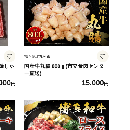
福岡県北九州市
焼しゃ
国産牛丸腸 800ｇ(市立食肉センタ
ー直送)
000
15,000
円
円