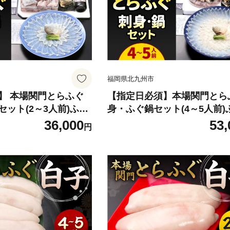
福岡県北九州市
】 本場関門とらふぐ
【指定日必須】本場関門とら
ット(2～3人前)ふく
身・ふぐ鍋セット(4～5人前)
36,000
53,
円