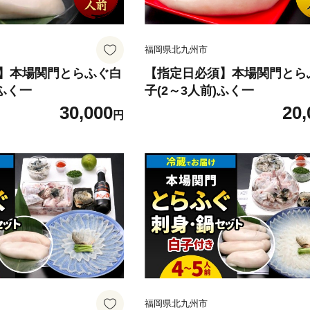
福岡県北九州市
】本場関門とらふぐ白
【指定日必須】本場関門とら
)ふく一
子(2～3人前)ふく一
30,000
20,
円
福岡県北九州市