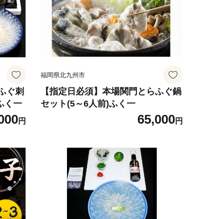
福岡県北九州市
ふぐ刺
【指定日必須】本場関門とらふぐ鍋
ふく一
セット(5～6人前)ふく一
000
65,000
円
円