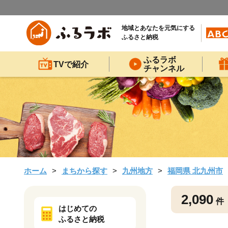
地域とあなたを元気にする
ふるさと納税
ふるラボ
TVで紹介
チャンネル
ホーム
まちから探す
九州地方
福岡県 北九州市
2,090
件
はじめての
ふるさと納税