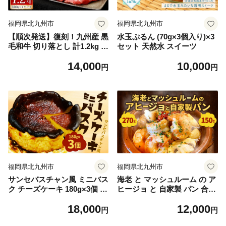
福岡県北九州市
福岡県北九州市
【順次発送】復刻！九州産 黒
水玉ぷるん (70g×3個入り)×3
毛和牛 切り落とし 計1.2kg 3
セット 天然水 スイーツ
00g×4パック 小分け
14,000
10,000
円
円
福岡県北九州市
福岡県北九州市
サンセバスチャン風 ミニバス
海老 と マッシュルーム の ア
ク チーズケーキ 180g×3個 無
ヒージョ と 自家製 パン 合計
添加
420g
18,000
12,000
円
円