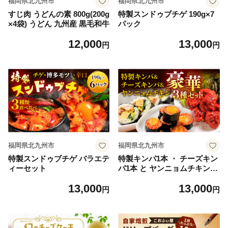
福岡県北九州市
福岡県北九州市
すじ肉 うどんの素 800g(200g
特製スンドゥブチゲ 190g×7
×4袋) うどん 九州産 黒毛和牛
パック
12,000
13,000
円
円
福岡県北九州市
福岡県北九州市
特製スンドゥブチゲ バラエテ
特製キンパ1本 ・ チーズキン
ィーセット
パ1本 と ヤンニョムチキン
豪華セット
13,000
13,000
円
円