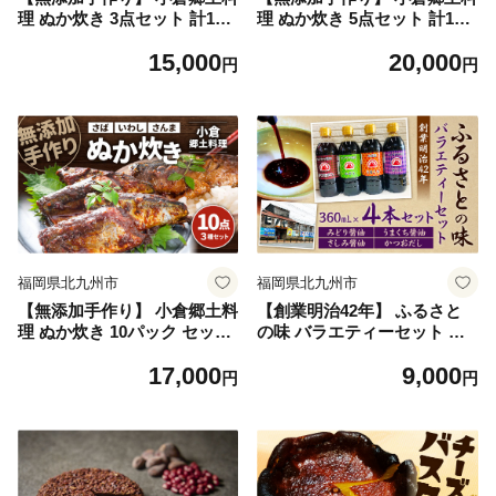
理 ぬか炊き 3点セット 計115
理 ぬか炊き 5点セット 計190
0g さば いわし さんま
0g さば いわし さんま
15,000
20,000
円
円
福岡県北九州市
福岡県北九州市
【無添加手作り】 小倉郷土料
【創業明治42年】 ふるさと
理 ぬか炊き 10パック セット
の味 バラエティーセット み
さば いわし さんま
どり醤油 うまくち醬油 さし
17,000
9,000
み醤油 かつおだし （360ml）
円
円
計4本