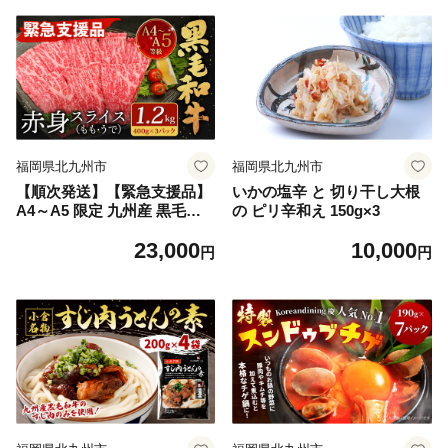
福岡県北九州市
福岡県北九州市
【順次発送】【緊急支援品】
いかの塩辛 と 切り干し大根
A4～A5 限定 九州産 黒毛和
の ピリ辛和え 150g×3
牛 赤身 スライス （もも・う
23,000
10,000
で） 合計1.2kg 400g×3パッ
円
円
ク 【数量限定】