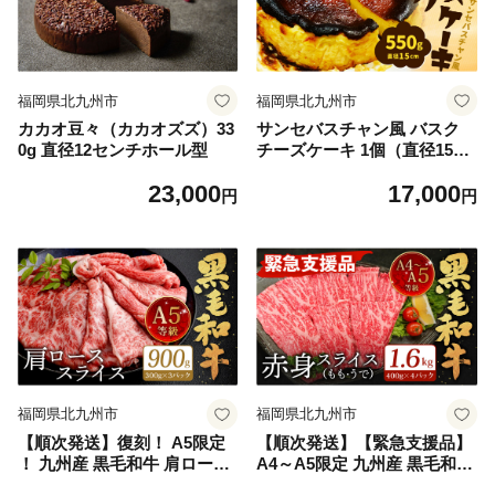
福岡県北九州市
福岡県北九州市
カカオ豆々（カカオズズ）33
サンセバスチャン風 バスク
0g 直径12センチホール型
チーズケーキ 1個（直径15c
m，550g）無添加
23,000
17,000
円
円
福岡県北九州市
福岡県北九州市
【順次発送】復刻！ A5限定
【順次発送】【緊急支援品】
！ 九州産 黒毛和牛 肩ロース
A4～A5限定 九州産 黒毛和牛
スライス 計900g 300g×3パッ
赤身 スライス（もも・うで）