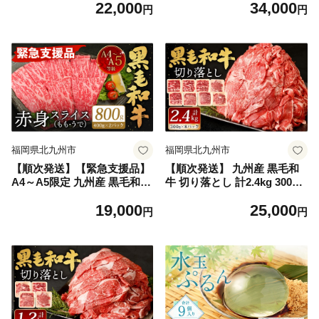
22,000
34,000
ク 小分け
計1.6kg 400g×4パック 数量
円
円
限定
福岡県北九州市
福岡県北九州市
【順次発送】【緊急支援品】
【順次発送】 九州産 黒毛和
A4～A5限定 九州産 黒毛和牛
牛 切り落とし 計2.4kg 300g×
赤身 スライス（もも・うで）
8パック 小分け
19,000
25,000
計800g 400g×2パック 数量限
円
円
定