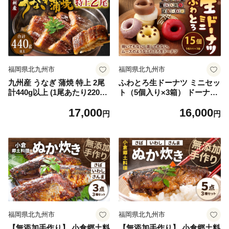
福岡県北九州市
福岡県北九州市
九州産 うなぎ 蒲焼 特上 2尾
ふわとろ生ドーナツ ミニセッ
計440g以上 (1尾あたり220～
ト（5個入り×3箱） ドーナツ
235g)【2026年9月発送】
生ドーナツ スイーツ 低糖質
17,000
16,000
冷凍 北九州市
円
円
福岡県北九州市
福岡県北九州市
【無添加手作り】 小倉郷土料
【無添加手作り】 小倉郷土料