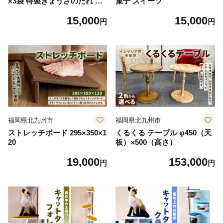
×3袋 特製ぎょうざのたれ ラ
菓子 スイーツ
ー油 付き
15,000
15,000
円
円
福岡県北九州市
福岡県北九州市
ストレッチボード 295×350×1
くるくる テーブル φ450（天
20
板）×500（高さ）
19,000
153,000
円
円