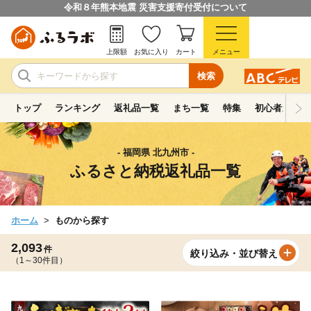
令和８年熊本地震 災害支援寄付受付について
上限額
お気に入り
カート
メニュー
検索
トップ
ランキング
返礼品一覧
まち一覧
特集
初心者ガイド
- 福岡県 北九州市 -
ふるさと納税返礼品一覧
ホーム
ものから探す
2,093
件
絞り込み・並び替え
（1～30件目）