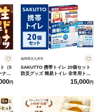
福岡県北九州市
ト（5
SAKUTTO 携帯トイレ 20個セット
ーナツ
防災グッズ 簡易トイレ 非常用トイ
市
レ トイレ アウトドア キャンプ 登山
000
15,000
円
円
渋滞 車 福岡県 北九州市