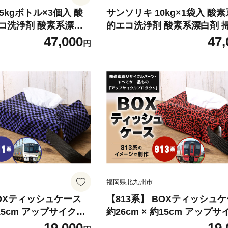
5kgボトル×3個入 酸
サンソリキ 10kg×1袋入 酸
コ洗浄剤 酸素系漂白
的エコ洗浄剤 酸素系漂白剤 掃
 漂白剤
濯 漂白剤
47,000
47,
円
福岡県北九州市
BOXティッシュケース
【813系】 BOXティッシュ
約15cm アップサイクル
約26cm × 約15cm アップ
ックス
ティッシュボックス