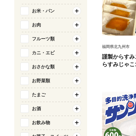
お米・パン
お肉
フルーツ類
福岡県北九州市
カニ・エビ
謹製からすみ
らすみじゃこ
おさかな類
藤 魚卵 珍味
こ ちりめんじ
お野菜類
ト
たまご
お酒
お飲み物