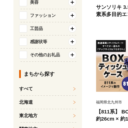
美容
サンソリキ 3.
素系多目的エ
ファッション
剤 掃除 洗濯
工芸品
感謝状等
その他のお礼品
まちから探す
すべて
北海道
福岡県北九州市
【811系】 
東北地方
約26cm × 
ティッシュボ