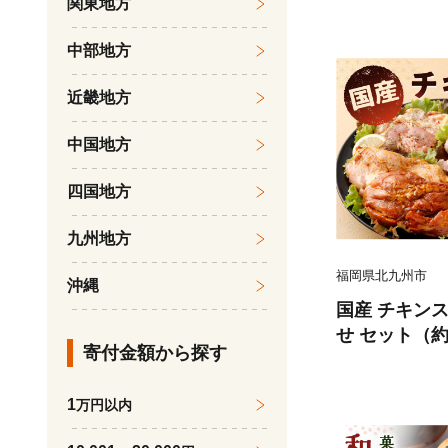
関東地方
中部地方
近畿地方
中国地方
四国地方
九州地方
福岡県北九州市
沖縄
国産 チキンス
せ セット（約5
寄付金額から探す
kg チキテキ
お肉
1
万円以内