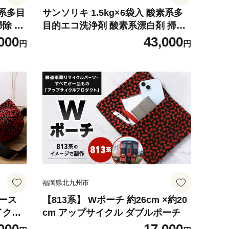
素系多目
サンソリキ 1.5kg×6袋入 酸素系多
除 洗
目的エコ洗浄剤 酸素系漂白剤 掃除
洗濯 漂白剤
000
43,000
円
円
福岡県北九州市
ケース
【813系】 Wポーチ 約26cm ×約20
サイクル
cm アップサイクル ダブルポーチ