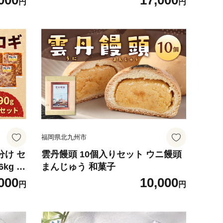
000
17,000
円
円
福岡県北九州市
分け セ
雲丹饅頭 10個入りセット ウニ饅頭
6kg プ
まんじゅう 和菓子
000
10,000
円
円