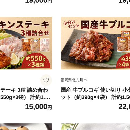
19,000
19,
円
福岡県北九州市
テーキ 3種 詰め合わ
国産 牛プルコギ 使い切り 小
50g×3袋） 計約1.65
ット（約390g×4袋） 計約1.5
 ステーキ 鶏肉 鶏モモ
ルコギ 韓国料理 牛バラ 牛肉
15,000
22,
円