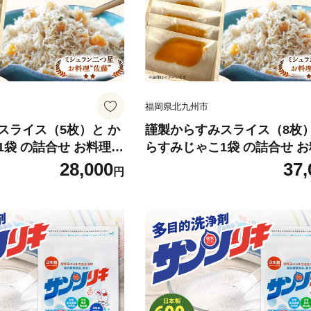
福岡県北九州市
スライス（5枚）と か
謹製からすみスライス（8枚
1袋 の詰合せ お料理佐
らすみじゃこ1袋 の詰合せ 
 からすみ からすみじゃ
藤 魚卵 珍味 からすみ から
28,000
37,
円
ゃこ 詰め合わせ セッ
こ ちりめんじゃこ 詰め合わせ
ト