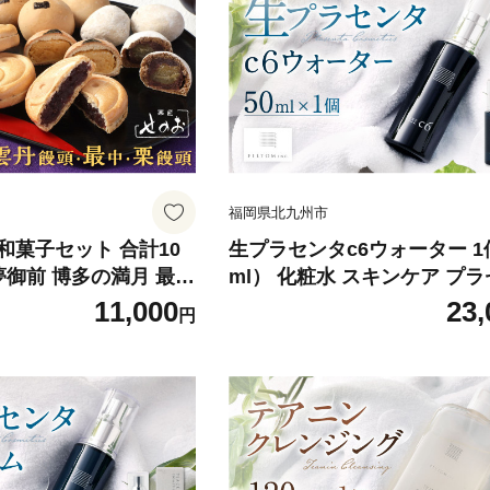
福岡県北九州市
和菓子セット 合計10
生プラセンタc6ウォーター 1
の満月 最中
ml） 化粧水 スキンケア プ
和菓子 詰め合わせ
11,000
23,
円