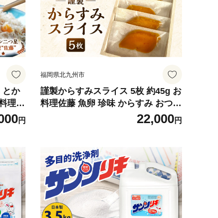
福岡県北九州市
）とか
謹製からすみスライス 5枚 約45g お
お料理佐
料理佐藤 魚卵 珍味 からすみ おつま
すみじゃ
み 酒の肴 冷凍 ミシュラン 二つ星
000
22,000
円
円
 セッ