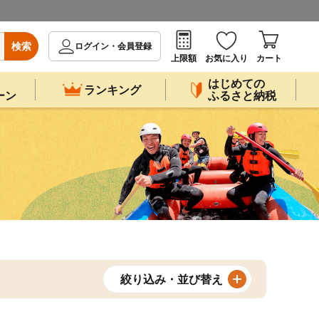
検索
ログイン・会員登録
上限額
お気に入り
カート
はじめての
ランキング
ーン
ふるさと納税
絞り込み・並び替え