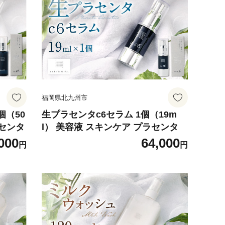
福岡県北九州市
個（50
生プラセンタc6セラム 1個（19m
ラセンタ
l） 美容液 スキンケア プラセンタ
000
64,000
円
円