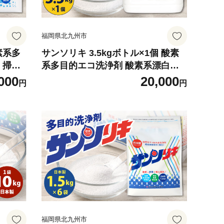
福岡県北九州市
素系多
サンソリキ 3.5kgボトル×1個 酸素
 掃除
系多目的エコ洗浄剤 酸素系漂白剤
掃除 洗濯 漂白剤
000
20,000
円
円
福岡県北九州市