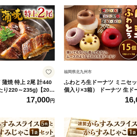
福岡県北九州市
蒲焼 特上 2尾 計440
ふわとろ生ドーナツ ミニセッ
り220～235g)【202
個入り×3箱） ドーナツ 生ド
スイーツ 低糖質 冷凍 北九州
17,000
16,
円