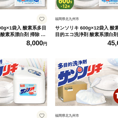
福岡県北九州市
00g×1袋入 酸素系多目
サンソリキ 600g×12袋入 酸
酸素系漂白剤 掃除 洗
目的エコ洗浄剤 酸素系漂白剤
洗濯 漂白剤
8,000
45,
円
福岡県北九州市