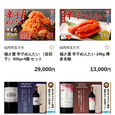
福岡県直方市
福岡県直方市
福さ屋 辛子めんたい （並切
福さ屋 辛子めんたい 240g 博
子） 500g×4個 セット
多名物
29,000
13,000
円
円