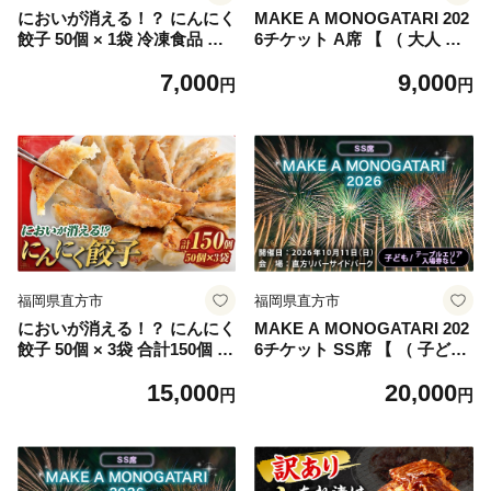
においが消える！？ にんにく
MAKE A MONOGATARI 202
餃子 50個 × 1袋 冷凍食品 お
6チケット A席 【 （ 大人 ・
つまみ 夕食 海藻抽出物 消臭
子ども共通 ） シングルチケ
7,000
9,000
技術 家庭料理 餃子 ギョーザ
ット 】 花火大会 花火 入場チ
円
円
にんにく ニンニク 金子式201
ケット チケット リバーサイ
冷凍
ド 観光 旅行 旅 ハナビライブ
九州最大級 体験
福岡県直方市
福岡県直方市
においが消える！？ にんにく
MAKE A MONOGATARI 202
餃子 50個 × 3袋 合計150個 海
6チケット SS席 【 （ 子ども
藻抽出物 消臭技術 餃子 ギョ
） テーブルエリア入場券なし
15,000
20,000
ーザ にんにく ニンニク 金子
シングルチケット 】 花火大
円
円
式201 冷凍 冷凍食品 おつま
会 花火 入場チケット チケッ
み 夕食 家庭料理
ト リバーサイド 観光 旅行 旅
ハナビライブ 九州最大級 体
験