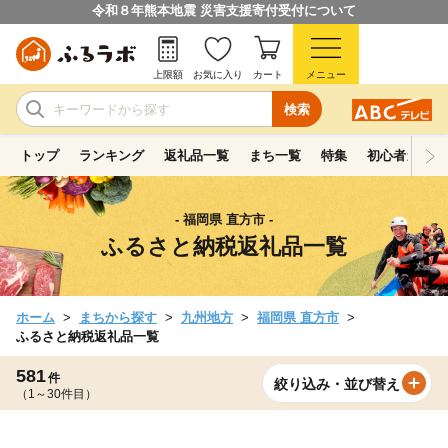
令和８年熊本地震 災害支援寄付受付について
上限額
お気に入り
カート
メニュー
検索
トップ
ランキング
返礼品一覧
まち一覧
特集
初心者ガイド
- 福岡県 直方市 -
ふるさと納税返礼品一覧
ホーム
まちから探す
九州地方
福岡県 直方市
ふるさと納税返礼品一覧
581
件
絞り込み・並び替え
（1～30件目）