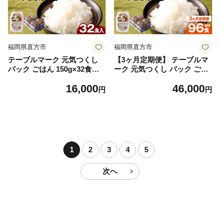
福岡県直方市
福岡県直方市
テーブルマーク 元気つくし
【3ヶ月定期便】 テーブルマ
パック ごはん 150g×32食入
ーク 元気つくし パック ごは
り パックごはん パック ご飯
ん 150g×32食入り パックご
16,000
46,000
はん パック ご飯
円
円
1
2
3
4
5
次へ