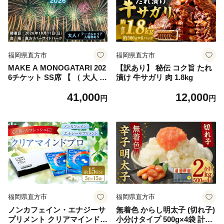
福岡県直方市
福岡県直方市
MAKE A MONOGATARI 202
【訳あり】 秘伝 コク旨 たれ
6チケット SS席 【 （ 大人 ）
漬け 牛サガリ 肉 1.8kg
テーブルエリア入場券あり シ
41,000
12,000
ングルチケット 】 花火大会
円
円
花火 入場チケット チケット
リバーサイド 観光 旅行 旅 ハ
ナビライブ 九州最大級 体験
福岡県直方市
福岡県直方市
ノンカフェイン・エナジーサ
無着色 からし明太子 (切れ子)
プリメント クリアマインドプ
小分けタイプ 500g×4袋 計2k