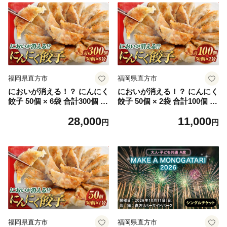
福岡県直方市
福岡県直方市
においが消える！？ にんにく
においが消える！？ にんにく
餃子 50個 × 6袋 合計300個 海
餃子 50個 × 2袋 合計100個 海
藻抽出物 消臭技術 餃子 ギョ
藻抽出物 消臭技術 餃子 ギョ
28,000
11,000
ーザ にんにく ニンニク 金子
ーザ にんにく ニンニク 金子
円
円
式201 冷凍 冷凍食品 おつま
式201 冷凍 冷凍食品 おつま
み 夕食 家庭料理 お惣菜
み 夕食 家庭料理
福岡県直方市
福岡県直方市