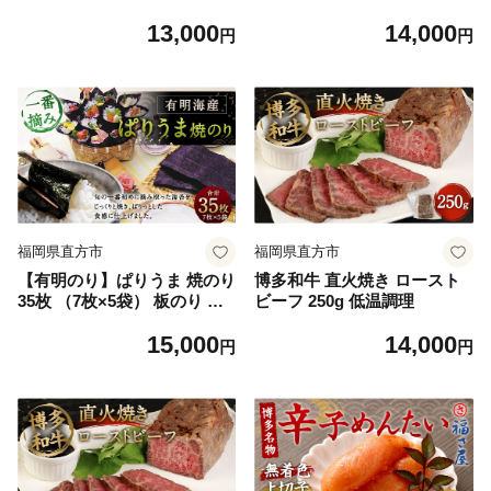
ロ 15袋入り サプリメント サ
g 便利なジッパー付き袋
13,000
14,000
プリ
円
円
福岡県直方市
福岡県直方市
【有明のり】ぱりうま 焼のり
博多和牛 直火焼き ロースト
35枚 （7枚×5袋） 板のり 一
ビーフ 250g 低温調理
番摘み のり
15,000
14,000
円
円