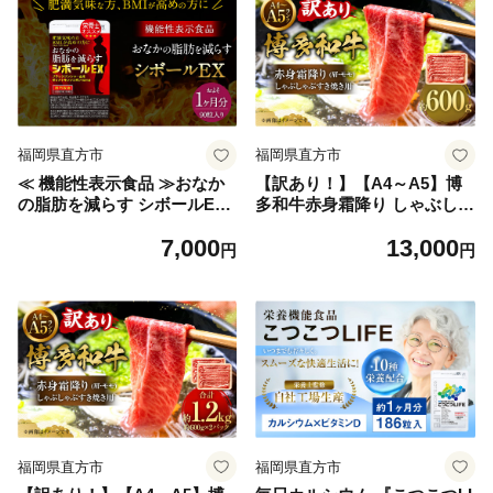
福岡県直方市
福岡県直方市
≪ 機能性表示食品 ≫おなか
【訳あり！】【A4～A5】博
の脂肪を減らす シボールEX
多和牛赤身霜降り しゃぶしゃ
1袋
ぶすき焼き用（肩・モモ） 6
7,000
13,000
00g 牛肉 黒毛和牛 博多和牛
円
円
福岡県直方市
福岡県直方市