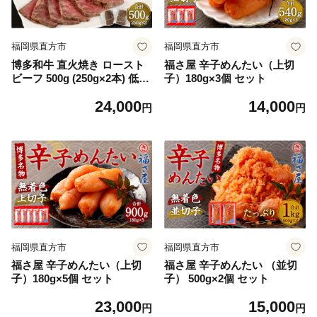
福岡県直方市
福岡県直方市
博多和牛 直火焼き ロースト
福さ屋 辛子めんたい（上切
ビーフ 500g (250g×2本) 低温
子）180g×3個 セット
調理
24,000
14,000
円
円
福岡県直方市
福岡県直方市
福さ屋 辛子めんたい（上切
福さ屋 辛子めんたい （並切
子）180g×5個 セット
子） 500g×2個 セット
23,000
15,000
円
円