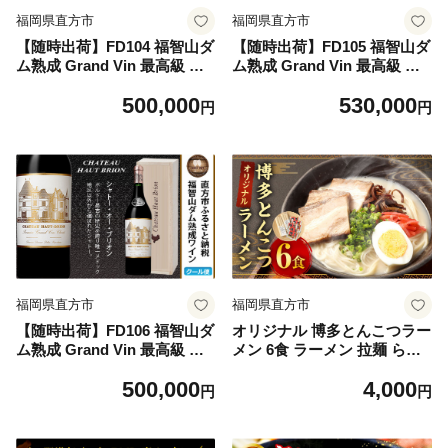
福岡県直方市
福岡県直方市
【随時出荷】FD104 福智山ダ
【随時出荷】FD105 福智山ダ
ム熟成 Grand Vin 最高級 赤
ム熟成 Grand Vin 最高級 赤
ワイン 熟成ワイン ワイン 酒
ワイン 熟成ワイン ワイン 酒
500,000
530,000
お酒
お酒
円
円
福岡県直方市
福岡県直方市
【随時出荷】FD106 福智山ダ
オリジナル 博多とんこつラー
ム熟成 Grand Vin 最高級 赤
メン 6食 ラーメン 拉麺 らー
ワイン 熟成ワイン ワイン 酒
めん 豚骨
500,000
4,000
お酒
円
円