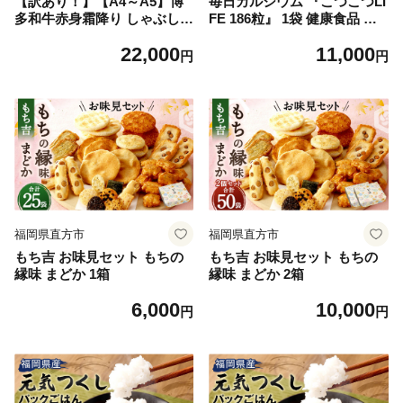
【訳あり！】【A4～A5】博
毎日カルシウム 『こつこつLI
多和牛赤身霜降り しゃぶしゃ
FE 186粒』 1袋 健康食品 サ
ぶすき焼き用（肩・モモ）合
プリ 栄養機能食品 福岡県 直
22,000
11,000
計1.2kg（600g×2P）牛肉 黒
方市
円
円
毛和牛 博多和牛
福岡県直方市
福岡県直方市
もち吉 お味見セット もちの
もち吉 お味見セット もちの
縁味 まどか 1箱
縁味 まどか 2箱
6,000
10,000
円
円