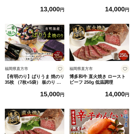
ロ 15袋入り サプリメント サ
g 便利なジッパー付き袋
13,000
14,000
プリ
円
円
福岡県直方市
福岡県直方市
【有明のり】ぱりうま 焼のり
博多和牛 直火焼き ロースト
35枚 （7枚×5袋） 板のり 一
ビーフ 250g 低温調理
番摘み のり
15,000
14,000
円
円