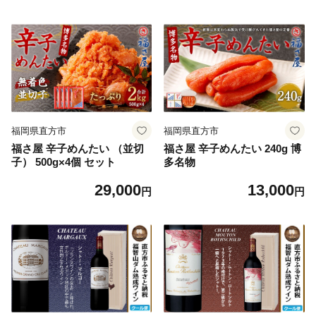
福岡県直方市
福岡県直方市
福さ屋 辛子めんたい （並切
福さ屋 辛子めんたい 240g 博
子） 500g×4個 セット
多名物
29,000
13,000
円
円