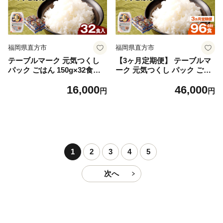
福岡県直方市
福岡県直方市
テーブルマーク 元気つくし
【3ヶ月定期便】 テーブルマ
パック ごはん 150g×32食入
ーク 元気つくし パック ごは
り パックごはん パック ご飯
ん 150g×32食入り パックご
16,000
46,000
はん パック ご飯
円
円
1
2
3
4
5
次へ