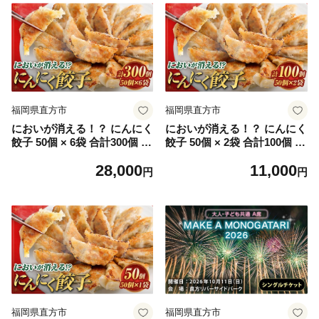
福岡県直方市
福岡県直方市
においが消える！？ にんにく
においが消える！？ にんにく
餃子 50個 × 6袋 合計300個 海
餃子 50個 × 2袋 合計100個 海
藻抽出物 消臭技術 餃子 ギョ
藻抽出物 消臭技術 餃子 ギョ
28,000
11,000
ーザ にんにく ニンニク 金子
ーザ にんにく ニンニク 金子
円
円
式201 冷凍 冷凍食品 おつま
式201 冷凍 冷凍食品 おつま
み 夕食 家庭料理 お惣菜
み 夕食 家庭料理
福岡県直方市
福岡県直方市