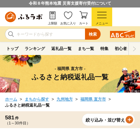
令和８年熊本地震 災害支援寄付受付について
上限額
お気に入り
カート
メニュー
検索
トップ
ランキング
返礼品一覧
まち一覧
特集
初心者ガイド
- 福岡県 直方市 -
ふるさと納税返礼品一覧
ホーム
まちから探す
九州地方
福岡県 直方市
ふるさと納税返礼品一覧
581
件
絞り込み・並び替え
（1～30件目）