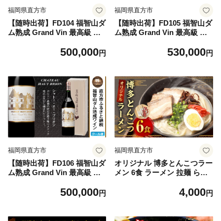
福岡県直方市
福岡県直方市
【随時出荷】FD104 福智山ダ
【随時出荷】FD105 福智山ダ
ム熟成 Grand Vin 最高級 赤
ム熟成 Grand Vin 最高級 赤
ワイン 熟成ワイン ワイン 酒
ワイン 熟成ワイン ワイン 酒
500,000
530,000
お酒
お酒
円
円
福岡県直方市
福岡県直方市
【随時出荷】FD106 福智山ダ
オリジナル 博多とんこつラー
ム熟成 Grand Vin 最高級 赤
メン 6食 ラーメン 拉麺 らー
ワイン 熟成ワイン ワイン 酒
めん 豚骨
500,000
4,000
お酒
円
円