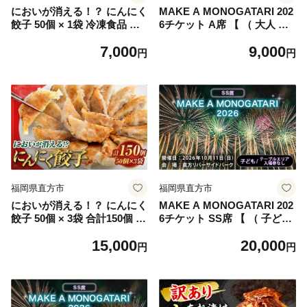
においが消える！？ にんにく
MAKE A MONOGATARI 202
餃子 50個 × 1袋 冷凍食品 お
6チケット A席 【 （ 大人 ・
つまみ 夕食 海藻抽出物 消臭
子ども共通 ） シングルチケ
7,000
9,000
技術 家庭料理 餃子 ギョーザ
ット 】 花火大会 花火 入場チ
円
円
にんにく ニンニク 金子式201
ケット チケット リバーサイ
冷凍
ド 観光 旅行 旅 ハナビライブ
九州最大級 体験
福岡県直方市
福岡県直方市
においが消える！？ にんにく
MAKE A MONOGATARI 202
餃子 50個 × 3袋 合計150個 海
6チケット SS席 【 （ 子ども
藻抽出物 消臭技術 餃子 ギョ
） テーブルエリア入場券なし
15,000
20,000
ーザ にんにく ニンニク 金子
シングルチケット 】 花火大
円
円
式201 冷凍 冷凍食品 おつま
会 花火 入場チケット チケッ
み 夕食 家庭料理
ト リバーサイド 観光 旅行 旅
ハナビライブ 九州最大級 体
験