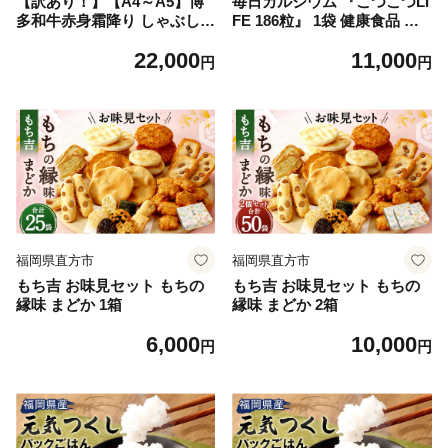
【訳あり！】【A4～A5】博
毎日カルシウム 『こつこつLI
多和牛赤身霜降り しゃぶしゃ
FE 186粒』 1袋 健康食品 サ
ぶすき焼き用（肩・モモ）合
プリ 栄養機能食品 福岡県 直
22,000
11,000
計1.2kg（600g×2P）牛肉 黒
方市
円
円
毛和牛 博多和牛
福岡県直方市
福岡県直方市
もち吉 お味見セット もちの
もち吉 お味見セット もちの
縁味 まどか 1箱
縁味 まどか 2箱
6,000
10,000
円
円