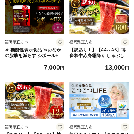
福岡県直方市
福岡県直方市
≪ 機能性表示食品 ≫おなか
【訳あり！】【A4～A5】博
の脂肪を減らす シボールEX
多和牛赤身霜降り しゃぶしゃ
1袋
ぶすき焼き用（肩・モモ） 6
7,000
13,000
00g 牛肉 黒毛和牛 博多和牛
円
円
福岡県直方市
福岡県直方市