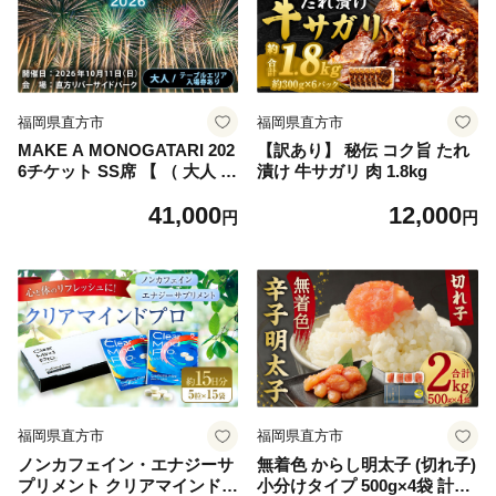
福岡県直方市
福岡県直方市
MAKE A MONOGATARI 202
【訳あり】 秘伝 コク旨 たれ
6チケット SS席 【 （ 大人 ）
漬け 牛サガリ 肉 1.8kg
テーブルエリア入場券あり シ
41,000
12,000
ングルチケット 】 花火大会
円
円
花火 入場チケット チケット
リバーサイド 観光 旅行 旅 ハ
ナビライブ 九州最大級 体験
福岡県直方市
福岡県直方市
ノンカフェイン・エナジーサ
無着色 からし明太子 (切れ子)
プリメント クリアマインドプ
小分けタイプ 500g×4袋 計2k