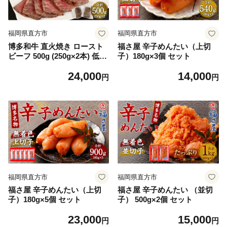
福岡県直方市
福岡県直方市
博多和牛 直火焼き ロースト
福さ屋 辛子めんたい（上切
ビーフ 500g (250g×2本) 低温
子）180g×3個 セット
調理
24,000
14,000
円
円
福岡県直方市
福岡県直方市
福さ屋 辛子めんたい（上切
福さ屋 辛子めんたい （並切
子）180g×5個 セット
子） 500g×2個 セット
23,000
15,000
円
円