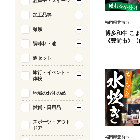
お菓子・スイーツ
加工品等
福岡県豊前市
麺類
博多和牛 こま切
《豊前市》【肉
調味料・油
D001] 国産
州産 冷凍 牛
鍋セット
肉じゃが 炒め
間 薄切り
旅行・イベント・
体験
地域のお礼の品
雑貨・日用品
スポーツ・アウト
ドア
福岡県豊前市