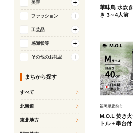
美容
華味鳥 水炊き
き 3～4人前
ファッション
フーズ】[VAC
水たき はなみ
工芸品
きスープ 水炊
感謝状等
ね 華味鳥 ち
気 おすすめ
その他のお礼品
まちから探す
すべて
北海道
福岡県豊前市
M.O.L 焚
東北地方
トル＋串台付き
《豊前市》【