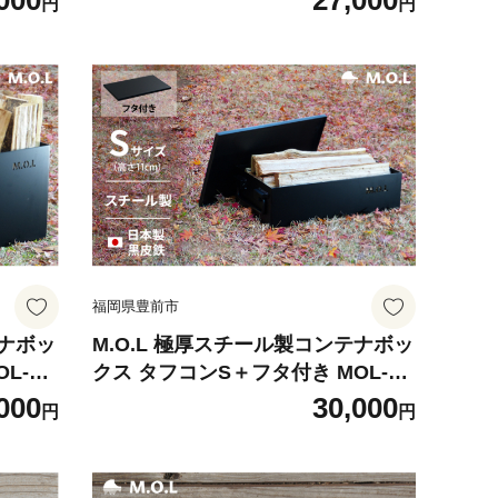
000
27,000
円
円
ンプ用
式会社】 キャンプ キャンプ用品 ギ
ア アウトドア [VBZ003]
福岡県豊前市
テナボッ
M.O.L 極厚スチール製コンテナボッ
L-X3
クス タフコンS＋フタ付き MOL-X3
電機工
0S-SET 《豊前市》【ミナト電機工
000
30,000
円
円
ンプ キ
業株式会社】 コンテナ キャンプ キ
VBZ0
ャンプ用品 ギア アウトドア [VBZ0
06]