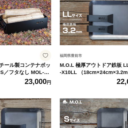
福岡県豊前市
厚スチール製コンテナボッ
M.O.L 極厚アウトドア鉄板 LL
S／フタなし MOL-X3
-X10LL （18cm×24cm×3.
市》【ミナト電機工業株
取手&ヘラ付き／フチ有り） 
23,000
22,
円
テナ キャンプ キャン
市》【ミナト電機工業株式会
ウトドア [VBZ007]
社】 キャンプ キャンプ用品 
ウトドア [VBZ008]