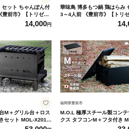
 セット ちゃんぽん付
華味鳥 博多もつ鍋 鶏はらみ 
 《豊前市》【トリゼン
3～4人前 《豊前市》【トリ
003] 水炊き みずたき
ーズ】[VAC004] もつ鍋 牛も
14,000
14,
円
どり 華みどり 鍋 水炊
ツ鍋 モツ鍋 鍋セット 鍋 牛も
き 切り身 華味鳥 つく
肉 もつなべ 福岡 モツ 牛 牛
ゃんぽん 福岡 博多 人
鍋 鍋セット 福岡県 人気 お
福岡県豊前市
き火台M＋グリル台＋ロス
M.O.L 極厚スチール製コン
セット MOL-X201
クス タフコンM＋フタ付き MO
ミナト電機工業株式会
0M-SET 《豊前市》【ミナ