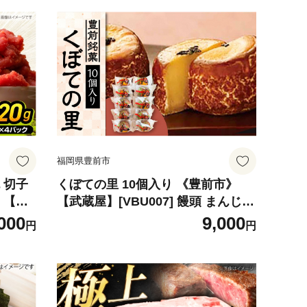
福岡県豊前市
 切子
くぼての里 10個入り 《豊前市》
市》【株
【武蔵屋】[VBU007] 饅頭 まんじゅ
 明太
う お饅頭 おまんじゅう 贈答 お土産
000
9,000
円
円
わけあり
和菓子