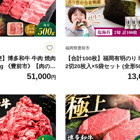
福岡県豊前市
便】博多和牛 牛肉 焼肉
【合計100枚】福岡有明のり
00g 《豊前市》【肉のく
2切20枚入×5袋セット (全形50枚相
FD061] 牛肉 ぎゅうに
当)《豊前市》【株式会社木
51,000
13,
円
u 焼肉 やきにく 焼き肉
品】 のり 海苔 塩のり しお海苔
 博多和牛 国産 焼き肉
G030]