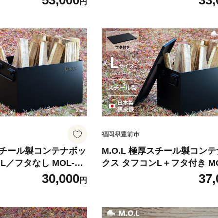
53,000
33,
円
 キャンプ用品 ギア ア
業株式会社】 キャンプ キャ
001]
品 ギア アウトドア [VBZ002]
福岡県豊前市
厚スチール製コンテナボッ
M.O.L 極厚スチール製コン
L／フタなし MOL-X3
クス タフコンL＋フタ付き MO
》【ミナト電機工業株式
0L-SET 《豊前市》【ミナト
30,000
37,
円
プ キャンプ用品 ギア
業株式会社】 コンテナ キャ
Z004]
ャンプ用品 ギア アウトドア [
05]