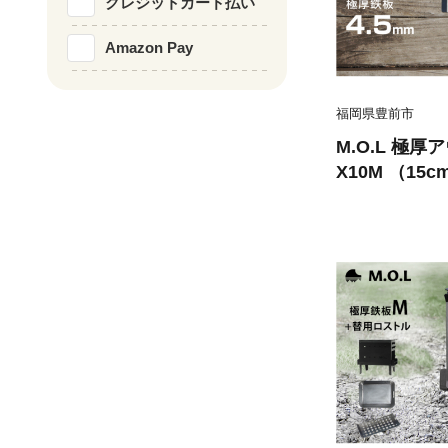
クレジットカード払い
Amazon Pay
福岡県豊前市
M.O.L 極厚
X10M （15c
取手&ヘラ付
市》【ミナト
キャンプ キャ
ドア [VBZ010