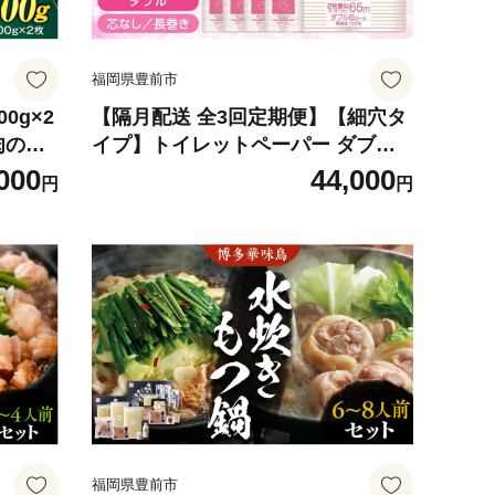
福岡県豊前市
0g×2
【隔月配送 全3回定期便】【細穴タ
肉のく
イプ】トイレットペーパー ダブル
キ 国産
長巻き 65m 6ロール×8パック エコ
000
44,000
円
円
ubria
コアレス 《豊前市》【大分製紙】
レ ヒレ
[VAA172]
ぶりあ
レ肉 シ
 希少
福岡県豊前市