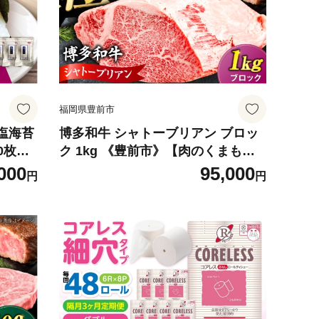
福岡県豊前市
 塩海苔
博多和牛 シャトーブリアン ブロッ
ク 1kg 《豊前市》【肉のくまもと
村食
屋】 [VFD048] 牛肉 ステーキ 国産
000
95,000
円
円
 [VE
和牛 しゃとーぶりあんヒレ ステー
キ 赤身 フィレ しゃとーぶりあん