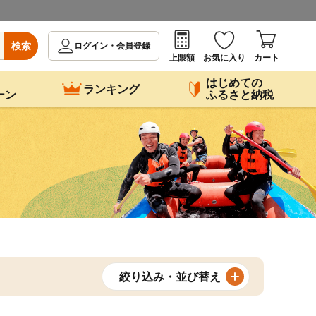
検索
ログイン・会員登録
上限額
お気に入り
カート
はじめての
ランキング
ーン
ふるさと納税
絞り込み・並び替え