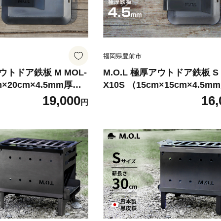
福岡県豊前市
アウトドア鉄板 M MOL-
M.O.L 極厚アウトドア鉄板 S 
m×20cm×4.5mm厚／
X10S （15cm×15cm×4.5m
き／フチ有り） 《豊前
取手&ヘラ付き／フチ有り）
19,000
16,
円
電機工業株式会社】
市》【ミナト電機工業株式会
ンプ用品 ギア アウト
キャンプ キャンプ用品 ギア 
]
ドア [VBZ011]