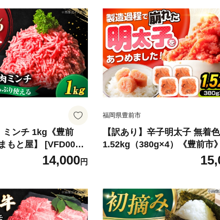
福岡県豊前市
 ミンチ 1kg《豊前
【訳あり】辛子明太子 無着色
もと屋】 [VFD003]
1.52kg（380g×4）《豊前
毛和牛 ハンバーグ 肉
式会社木村食品】辛子明太子
14,000
15,
円
 牛ひき肉 牛ミンチ ミ
子 めんたいこ 福岡 訳あり 
[VEG032]