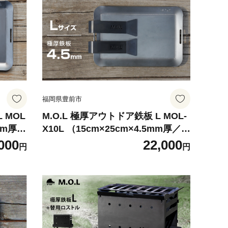
福岡県豊前市
 MOL
M.O.L 極厚アウトドア鉄板 L MOL-
2mm厚／
X10L （15cm×25cm×4.5mm厚／取
《豊前
手&ヘラ付き／フチ有り） 《豊前
000
22,000
円
円
市》【ミナト電機工業株式会
ギア ア
社】 キャンプ キャンプ用品 ギア ア
ウトドア [VBZ009]