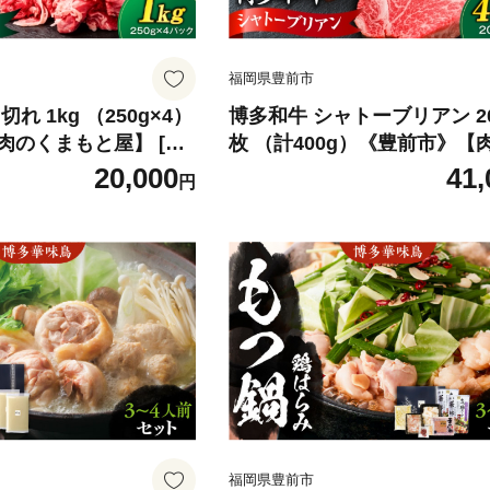
福岡県豊前市
れ 1kg （250g×4）
博多和牛 シャトーブリアン 20
のくまもと屋】 [VF
枚 （計400g）《豊前市》【
 牛肉 肉 お肉 小分け 九
まもと屋】 [VFD042] ステー
20,000
41,
円
こま 牛小間 こま切れ
和牛 しゃとーぶりあん chatea
物 牛丼 切り落とし 小
nd ヒレ ステーキ 赤身 フィ
シャトーブリアン しゃとー
ん 牛肉 シャトーブリアン ヒ
ャトーブリアン 人気 おすすめ
高級 福岡 九州
福岡県豊前市