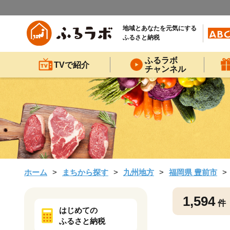
地域とあなたを元気にする
ふるさと納税
ふるラボ
TVで紹介
チャンネル
ホーム
まちから探す
九州地方
福岡県 豊前市
1,594
件
はじめての
ふるさと納税