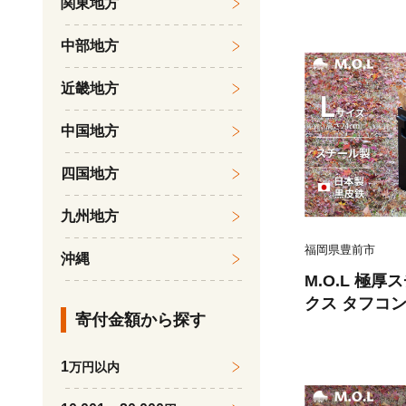
関東地方
社】 キャンプ
ウトドア [VBZ
中部地方
近畿地方
中国地方
四国地方
九州地方
福岡県豊前市
沖縄
M.O.L 極
クス タフコン
寄付金額から探す
0L《豊前市
会社】 キャン
1
万円以内
アウトドア [VB