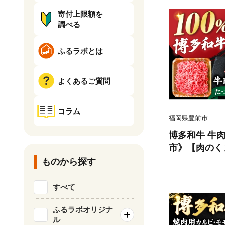
寄付上限額を
調べる
ふるラボとは
よくあるご質問
コラム
福岡県豊前市
博多和牛 牛肉
市》【肉のくま
挽肉 牛肉 黒
ものから探す
挽き肉 ひき肉
ンチ肉 冷凍
すべて
ふるラボオリジナ
ル