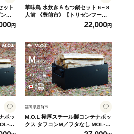
セット
華味鳥 水炊き＆もつ鍋セット 6～8
ゼンフ
人前 《豊前市》【トリゼンフー
つ モ
ズ】[VAC005] もつ鍋 モツ鍋 水炊
000
22,000
円
円
つ 牛
きセット みずたき 水炊き鍋 福岡 博
肉 もつ
多 もつなべ もつ鍋セット モツナベ
すすめ
もつ モツ もつ鍋セット 国産 九州
鍋 鍋セット 人気 おすすめ 福岡県
福岡県豊前市
テナボッ
M.O.L 極厚スチール製コンテナボッ
L-X3
クス タフコンM／フタなし MOL-X3
ト電機工
0M《豊前市》【ミナト電機工業株