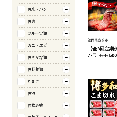
お米・パン
お肉
フルーツ類
福岡県豊前市
カニ・エビ
【全3回定期
バラ モモ 5
おさかな類
まもと屋】 [V
く yakinik
お野菜類
ヤキニク お肉
たまご
お酒
お飲み物