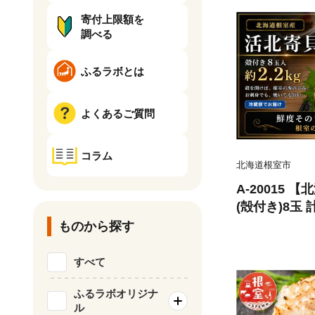
寄付上限額を
調べる
ふるラボとは
よくあるご質問
コラム
北海道根室市
A-20015
(殻付き)8玉 計
ものから探す
すべて
ふるラボオリジナ
ル