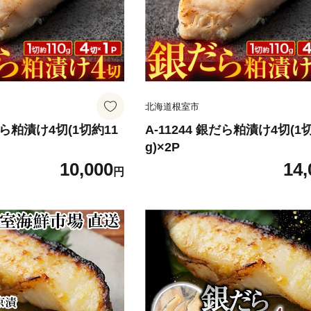
北海道根室市
銀だら粕漬け4切(1切約11
A-11244 銀だら粕漬け4切(1
g)×2P
10,000
14,
円