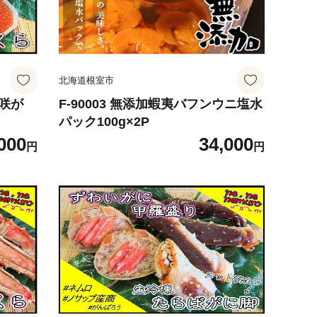
北海道根室市
花咲が
F-90003 無添加蝦夷バフンウニ塩水
パック100g×2P
000
34,000
円
円