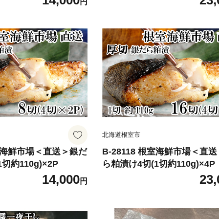
14,000
23,
円
北海道根室市
 根室海鮮市場＜直送＞銀だ
B-28118 根室海鮮市場＜直
切約110g)×2P
ら粕漬け4切(1切約110g)×4P
14,000
23,
円