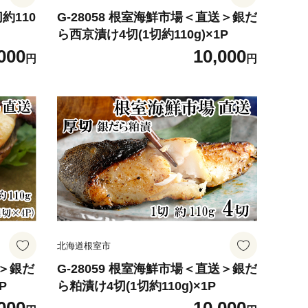
切約110
G-28058 根室海鮮市場＜直送＞銀だ
ら西京漬け4切(1切約110g)×1P
000
10,000
円
円
北海道根室市
送＞銀だ
G-28059 根室海鮮市場＜直送＞銀だ
P
ら粕漬け4切(1切約110g)×1P