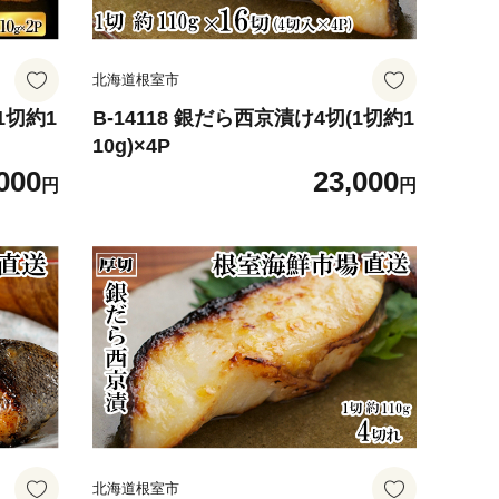
北海道根室市
1切約1
B-14118 銀だら西京漬け4切(1切約1
10g)×4P
000
23,000
円
円
北海道根室市