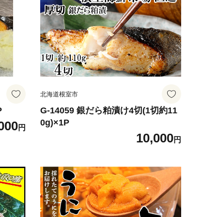
北海道根室市
P
G-14059 銀だら粕漬け4切(1切約11
0g)×1P
000
円
10,000
円