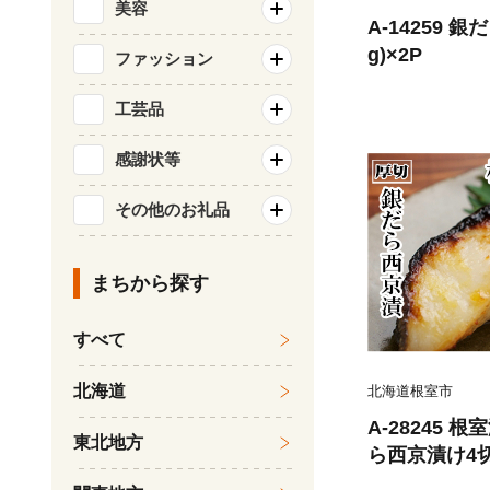
美容
A-14259 
g)×2P
ファッション
工芸品
感謝状等
その他のお礼品
まちから探す
すべて
北海道
北海道根室市
A-28245
東北地方
ら西京漬け4切(