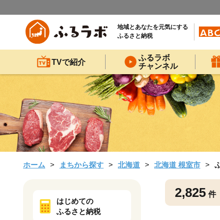
地域とあなたを元気にする
ふるさと納税
ふるラボ
TVで紹介
チャンネル
ホーム
まちから探す
北海道
北海道 根室市
2,825
件
はじめての
ふるさと納税