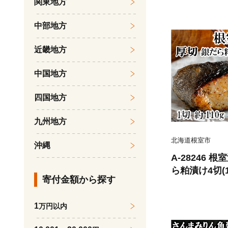
関東地方
中部地方
近畿地方
中国地方
四国地方
九州地方
北海道根室市
沖縄
A-28246
ら粕漬け4切(1
寄付金額から探す
1
万円以内