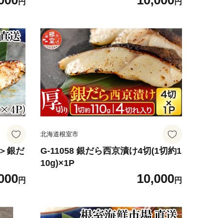
000
10,000
円
円
北海道根室市
送＞銀だ
G-11058 銀だら西京漬け4切(1切約1
10g)×1P
000
10,000
円
円