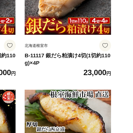
北海道根室市
切約110
B-11117 銀だら粕漬け4切(1切約110
g)×4P
000
23,000
円
円