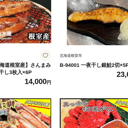
北海道根室市
 【北海道根室産】さんまみ
B-94001 一夜干し銀鮭2切×5
し3枚入×6P
23,
14,000
円