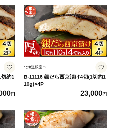
北海道根室市
1切約1
B-11116 銀だら西京漬け4切(1切約1
10g)×4P
000
23,000
円
円