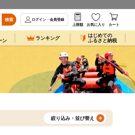
検索
ログイン・会員登録
上限額
お気に入り
カート
はじめての
ランキング
ーン
ふるさと納税
絞り込み・並び替え