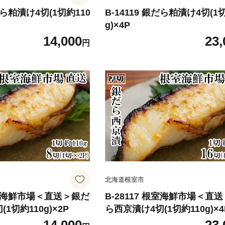
銀だら粕漬け4切(1切約110
B-14119 銀だら粕漬け4切(1
g)×4P
14,000
23,
円
北海道根室市
 根室海鮮市場＜直送＞銀だ
B-28117 根室海鮮市場＜直
1切約110g)×2P
ら西京漬け4切(1切約110g)×4