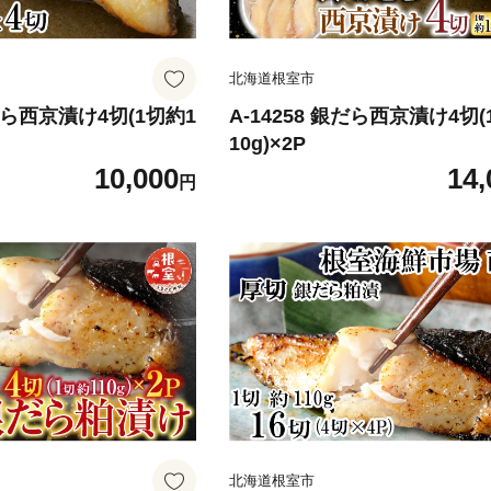
北海道根室市
銀だら西京漬け4切(1切約1
A-14258 銀だら西京漬け4切(
10g)×2P
10,000
14,
円
北海道根室市