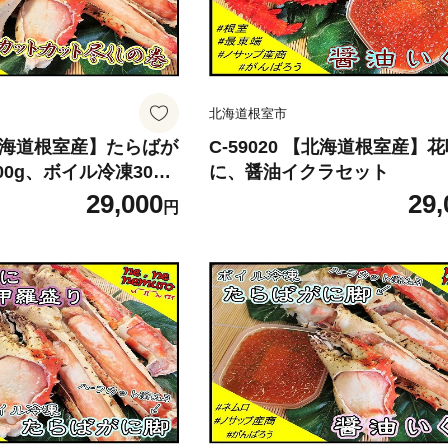
北海道根室市
 【北海道根室産】たらばが
C-59020 【北海道根室産】
00g、ボイル冷凍300
に、醤油イクラセット
29,000
29,
円