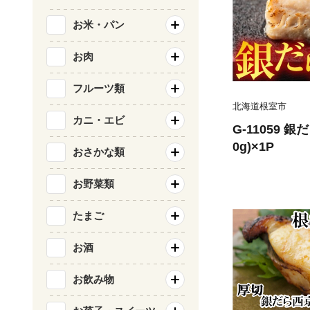
お米・パン
お肉
フルーツ類
北海道根室市
カニ・エビ
G-11059 
0g)×1P
おさかな類
お野菜類
たまご
お酒
お飲み物