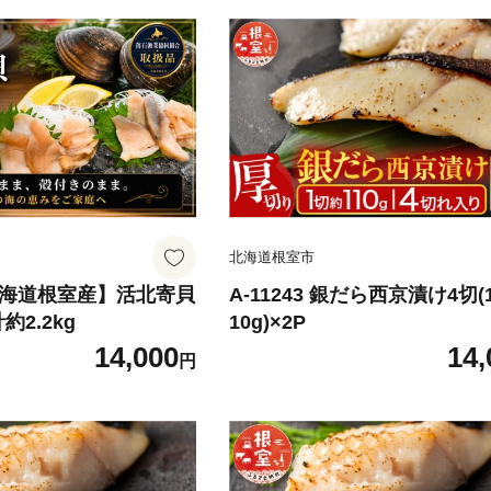
北海道根室市
 【北海道根室産】活北寄貝
A-11243 銀だら西京漬け4切(
約2.2kg
10g)×2P
14,000
14,
円