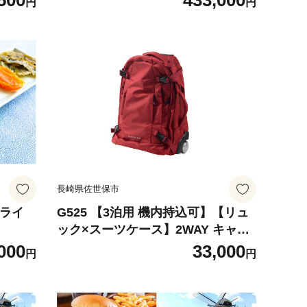
500
433,000
円
円
長崎県佐世保市
ドライ
G525 【3泊用 機内持込可】【リュ
ック×スーツケース】2WAY キャリ
ーバッグ （レッド） 大型キャスタ
000
33,000
円
円
ー スーツケース リュック 旅行バッ
グ 国内スーツケース 海外スーツケ
ース 旅行 国内キャリーバッグ 海外