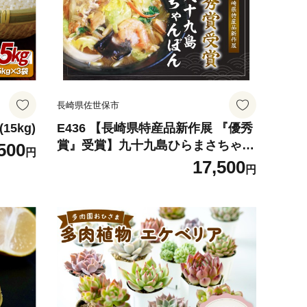
長崎県佐世保市
5kg)
E436 【長崎県特産品新作展 『優秀
賞』受賞】九十九島ひらまさちゃん
500
円
ぽん 具材入り 3食セット
17,500
円