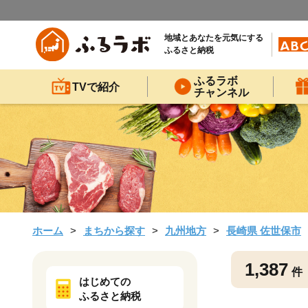
地域とあなたを元気にする
ふるさと納税
ふるラボ
TVで紹介
チャンネル
ホーム
まちから探す
九州地方
長崎県 佐世保市
1,387
件
はじめての
ふるさと納税