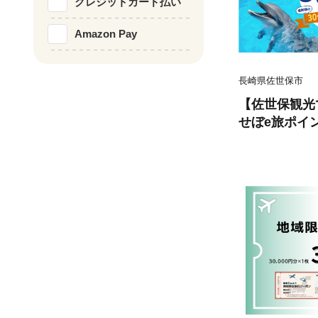
クレジットカード払い
Amazon Pay
長崎県佐世保市
【佐世保観光
せぼe旅ポイント
ジタル地域通
決済 飲食 宿
ン 佐世保 キ
ステンボス 
旅行