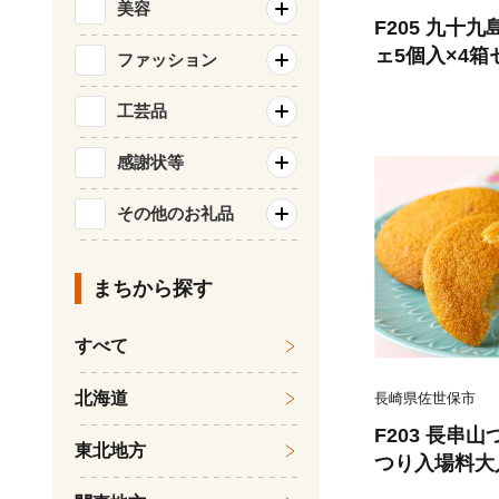
美容
F205 九十
ェ5個入×4箱
ファッション
工芸品
感謝状等
その他のお礼品
まちから探す
すべて
北海道
長崎県佐世保市
F203 長串
東北地方
つり入場料大