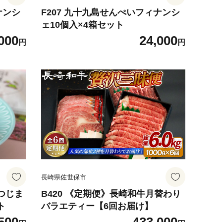
ナンシ
F207 九十九島せんぺいフィナンシ
ェ10個入×4箱セット
000
24,000
円
円
長崎県佐世保市
つつじま
B420 《定期便》長崎和牛月替わり
ト
バラエティー【6回お届け】