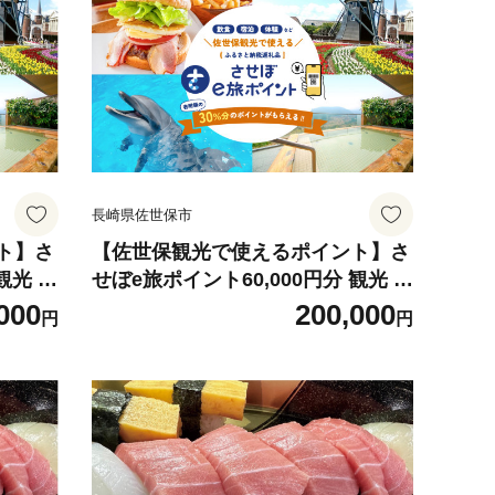
キャリーバッグ 機内持込可 赤 GRI
FFINLAND
長崎県佐世保市
ト】さ
【佐世保観光で使えるポイント】さ
観光 デ
せぼe旅ポイント60,000円分 観光 デ
 電子
ジタル地域通貨 電子ポイント 電子
000
200,000
円
円
 eコイ
決済 飲食 宿泊 体験 電子通貨 eコイ
イ ハウ
ン 佐世保 キャッシュレス ペイ ハウ
十九島
ステンボス 佐世保宿泊券 九十九島
旅行