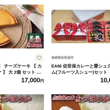
長崎県佐世保市
 】 チーズケーキ 【 カ
E446 佐世保カレーと愛シュ
 】 大 2個 セット ス
ム(フルーツ入シュー)セット
 ケーキ ハウステンボ
17,000
10,
円
ニー 長崎県 佐世保市