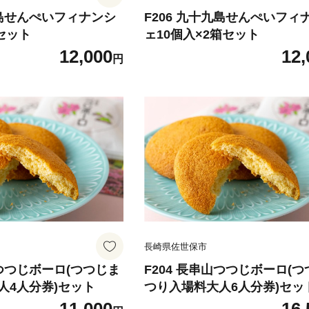
九島せんぺいフィナンシ
F206 九十九島せんぺいフィ
セット
ェ10個入×2箱セット
12,000
12,
円
長崎県佐世保市
山つつじボーロ(つつじま
F204 長串山つつじボーロ(
人4人分券)セット
つり入場料大人6人分券)セッ