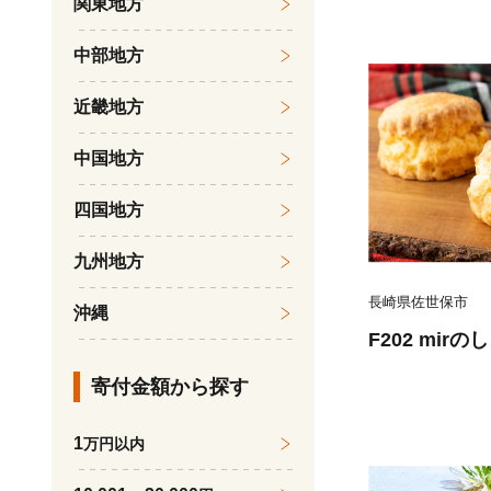
関東地方
中部地方
近畿地方
中国地方
四国地方
九州地方
長崎県佐世保市
沖縄
F202 mir
寄付金額から探す
1
万円以内