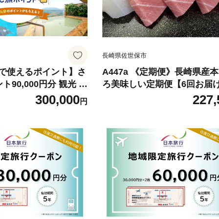
長崎県佐世保市
で使えるポイント】さ
A447a 《定期便》長崎県産
90,000円分 観光 デ
ろ美味しい定期便【6回お届
貨 電子ポイント 電子
300,000
227,
円
泊 体験 電子通貨 eコイ
ャッシュレス ペイ ハウ
佐世保宿泊券 九十九島