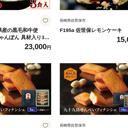
長崎県佐世保市
崎県産の黒毛和牛使
F195a 佐世保レモンケーキ
ゃんぽん 具材入り3食
15,
23,000
円
長崎県佐世保市