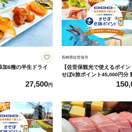
長崎県佐世保市
無添加6種の半生ドライ
【佐世保観光で使えるポイン
せぼe旅ポイント45,000円分 
ジタル地域通貨 電子ポイント
27,500
150,
円
決済 飲食 宿泊 体験 電子通貨
ン 佐世保 キャッシュレス ペ
ステンボス 佐世保宿泊券 九
旅行