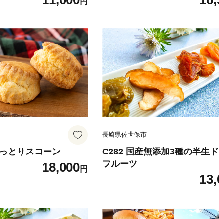
11,000
16,
円
長崎県佐世保市
のしっとりスコーン
C282 国産無添加3種の半生
フルーツ
18,000
円
13,