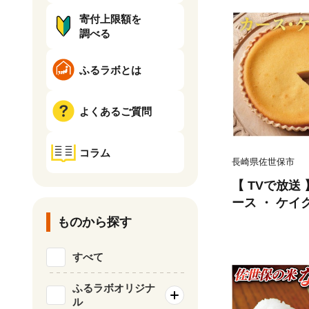
寄付上限額を
調べる
ふるラボとは
よくあるご質問
コラム
長崎県佐世保市
【 TVで放送
ース ・ ケイク
イーツ チーズ
ものから探す
ス タンテ・ア
すべて
ふるラボオリジナ
ル