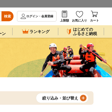
検索
ログイン・会員登録
上限額
お気に入り
カート
はじめての
ランキング
ーン
ふるさと納税
絞り込み・並び替え