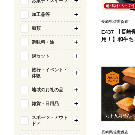
お菓子・スイーツ
加工品等
長崎県佐世保市
麺類
E437 【長
用！】和牛ち
調味料・油
セット
鍋セット
旅行・イベント・
体験
地域のお礼の品
雑貨・日用品
スポーツ・アウト
ドア
長崎県佐世保市