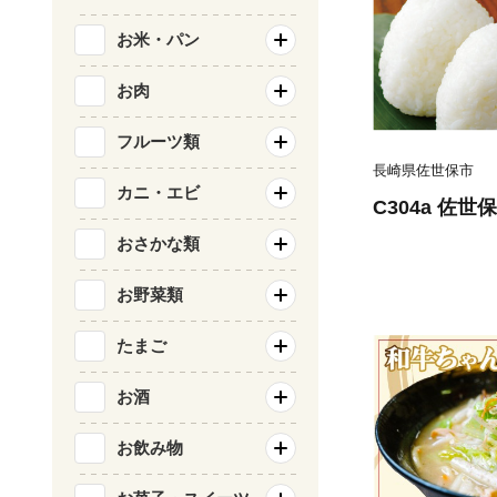
お米・パン
お肉
フルーツ類
長崎県佐世保市
カニ・エビ
C304a 佐世
おさかな類
お野菜類
たまご
お酒
お飲み物