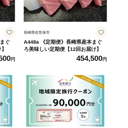
長崎県佐世保市
本まぐ
A448a 《定期便》長崎県産本まぐ
け】
ろ美味しい定期便【12回お届け】
500
454,500
円
円