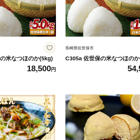
長崎県佐世保市
保の米なつほのか(5kg)
C305a 佐世保の米なつほのか(1
18,500
54,
円