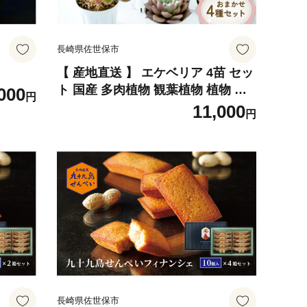
長崎県佐世保市
【 産地直送 】 エケベリア 4苗 セッ
ト 国産 多肉植物 観葉植物 植物 鑑
000
円
賞 多肉園 おひさま 長崎県 佐世保市
11,000
円
長崎県佐世保市