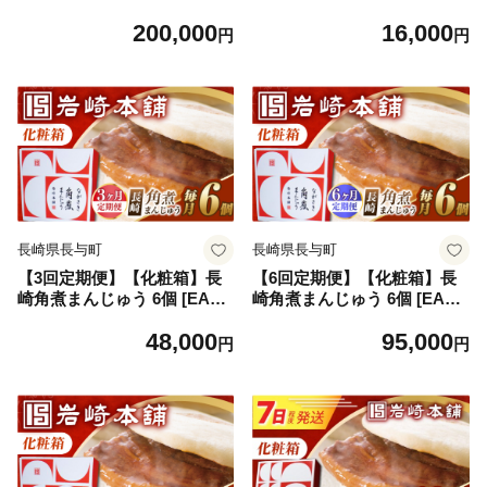
プルコギ ぷるこぎ A4 A5 国
角煮まん かくにまん 角煮ま
200,000
16,000
産 和牛 牛肉 焼肉 ぷるこぎ
んじゅう かくにまんじゅう
円
円
焼くだけ 惣菜 冷凍 味付け肉
岩崎 岩崎本舗 ギフト 贈答 プ
味付き 定期便
レゼント
長崎県長与町
長崎県長与町
【3回定期便】【化粧箱】長
【6回定期便】【化粧箱】長
崎角煮まんじゅう 6個 [EAB0
崎角煮まんじゅう 6個 [EAB0
86] 角煮まん かくにまん 角煮
87] 角煮まん かくにまん 角煮
48,000
95,000
まんじゅう かくにまんじゅう
まんじゅう かくにまんじゅう
円
円
岩崎 岩崎本舗 ギフト 贈答 プ
岩崎 岩崎本舗 ギフト 贈答 プ
レゼント 定期 定期便 ていき
レゼント 定期 定期便 ていき
びん
びん