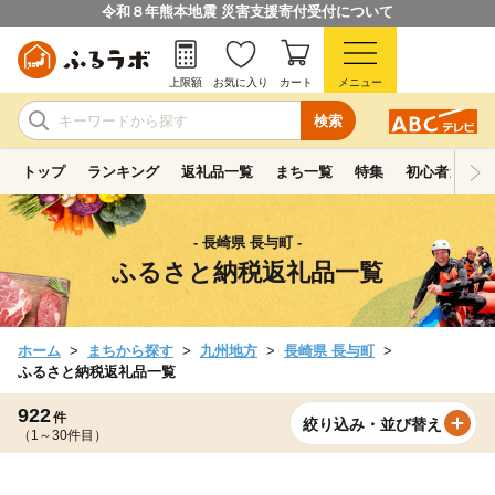
令和８年熊本地震 災害支援寄付受付について
上限額
お気に入り
カート
メニュー
検索
トップ
ランキング
返礼品一覧
まち一覧
特集
初心者ガイド
- 長崎県 長与町 -
ふるさと納税返礼品一覧
ホーム
まちから探す
九州地方
長崎県 長与町
ふるさと納税返礼品一覧
922
件
絞り込み・並び替え
（1～30件目）