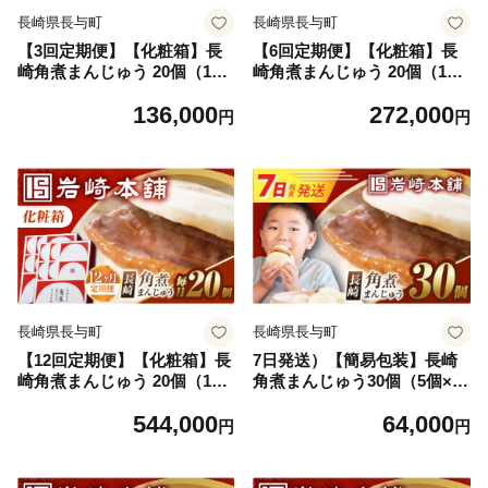
長崎県長与町
長崎県長与町
【3回定期便】【化粧箱】長
【6回定期便】【化粧箱】長
崎角煮まんじゅう 20個（10
崎角煮まんじゅう 20個（10
個×2） [EAB094] 角煮まんじ
個×2） [EAB095] 角煮まんじ
136,000
272,000
ゅう かくにまんじゅう 角煮
ゅう かくにまんじゅう 角煮
円
円
まん かくに 長崎 岩崎 岩崎本
まん かくに 長崎 岩崎 岩崎本
舗 ギフト 贈答 プレゼント 定
舗 ギフト 贈答 プレゼント 定
期 定期便 ていきびん
期 定期便 ていきびん
長崎県長与町
長崎県長与町
【12回定期便】【化粧箱】長
7日発送）【簡易包装】長崎
崎角煮まんじゅう 20個（10
角煮まんじゅう30個（5個×
個×2） [EAB096] 角煮まんじ
6） [EAB097] 角煮まん かく
544,000
64,000
ゅう かくにまんじゅう 角煮
にまん 角煮まんじゅう 角煮
円
円
まん かくに 長崎 岩崎 岩崎本
かくに 長崎 かくにまんじゅ
舗 ギフト 贈答 プレゼント 定
う 岩崎 岩崎本舗
期 定期便 ていきびん