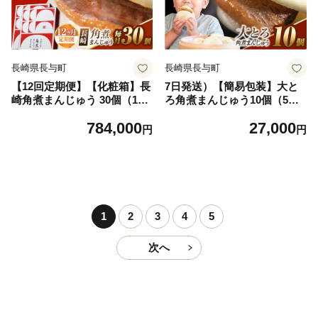
長崎県長与町
長崎県長与町
【12回定期便】【化粧箱】長
7日発送）【簡易包装】大と
崎角煮まんじゅう 30個（15
ろ角煮まんじゅう10個（5個×
個×2） [EAB104] 角煮まんじ
2）[EAB105] 角煮まん 長崎
784,000
27,000
ゅう かくにまんじゅう 角煮
角煮まん 岩崎本舗角煮まん
円
円
かくに 角煮まん 長崎 岩崎 岩
個包装 簡易包装 化粧箱 熨斗
崎本舗 定期 定期便 ていきび
のし
ん
1
2
3
4
5
次へ