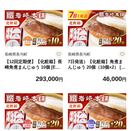
んじゅう 岩崎 岩崎本舗 ギフ
んじゅう 岩崎 岩崎本舗 ギフ
ト 贈答 プレゼント 定期 定期
ト 贈答 プレゼント 定期 定期
便 ていきびん
便 ていきびん
長崎県長与町
長崎県長与町
【12回定期便】【化粧箱】長
7日発送）【化粧箱】角煮ま
崎角煮まんじゅう 10個 [EAB
んじゅう 20個（10個×2） [E
092] 角煮まんじゅう 角煮 か
AB093] 角煮まんじゅう かく
293,000
46,000
くに 角煮まん 長崎 かくにま
にまんじゅう 角煮まん かく
円
円
んじゅう 岩崎 岩崎本舗 ギフ
に 長崎 岩崎 岩崎本舗 ギフト
ト 贈答 プレゼント 定期 定期
贈答 プレゼント
便 ていきびん