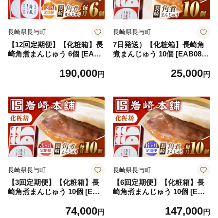
長崎県長与町
長崎県長与町
【12回定期便】【化粧箱】長
7日発送）【化粧箱】長崎角
崎角煮まんじゅう 6個 [EAB0
煮まんじゅう 10個 [EAB089]
88] 角煮まん かくにまん 角煮
角煮まんじゅう 角煮 かくに
190,000
25,000
まんじゅう かくにまんじゅう
角煮まん 長崎 かくにまんじ
円
円
岩崎 岩崎本舗 ギフト 贈答 プ
ゅう 岩崎 岩崎本舗 ギフト 贈
レゼント 定期 定期便 ていき
答 プレゼント
びん
長崎県長与町
長崎県長与町
【3回定期便】【化粧箱】長
【6回定期便】【化粧箱】長
崎角煮まんじゅう 10個 [EAB
崎角煮まんじゅう 10個 [EAB
090] 角煮まんじゅう 角煮 か
091] 角煮まんじゅう 角煮 か
74,000
147,000
くに 角煮まん 長崎 かくにま
くに 角煮まん 長崎 かくにま
円
円