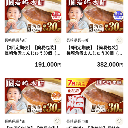
長崎県長与町
長崎県長与町
【3回定期便】【簡易包装】
【6回定期便】【簡易包装】
長崎角煮まんじゅう30個（5
長崎角煮まんじゅう30個（5
個×6） [EAB098] 角煮まん
個×6） [EAB099] 角煮まん
191,000
382,000
かくにまん 角煮まんじゅう
かくにまん 角煮まんじゅう
円
円
角煮 かくに 長崎 かくにまん
角煮 かくに 長崎 かくにまん
じゅう 岩崎 岩崎本舗 定期 定
じゅう 岩崎 岩崎本舗 定期 定
期便 ていきびん
期便 ていきびん
長崎県長与町
長崎県長与町