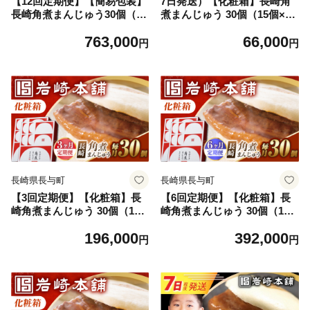
【12回定期便】【簡易包装】
7日発送）【化粧箱】長崎角
長崎角煮まんじゅう30個（5
煮まんじゅう 30個（15個×
個×6） [EAB100] 角煮まん
2） [EAB101] 角煮まんじゅ
763,000
66,000
かくにまん 角煮まんじゅう
う かくにまんじゅう 角煮 か
円
円
角煮 かくに 長崎 かくにまん
くに 角煮まん 長崎 岩崎 岩崎
じゅう 岩崎 岩崎本舗 定期 定
本舗 ギフト 贈答 プレゼント
期便 ていきびん
長崎県長与町
長崎県長与町
【3回定期便】【化粧箱】長
【6回定期便】【化粧箱】長
崎角煮まんじゅう 30個（15
崎角煮まんじゅう 30個（15
個×2） [EAB102] 角煮まんじ
個×2） [EAB103] 角煮まんじ
196,000
392,000
ゅう かくにまんじゅう 角煮
ゅう かくにまんじゅう 角煮
円
円
かくに 角煮まん 長崎 岩崎 岩
かくに 角煮まん 長崎 岩崎 岩
崎本舗 定期 定期便 ていきび
崎本舗 定期 定期便 ていきび
ん
ん