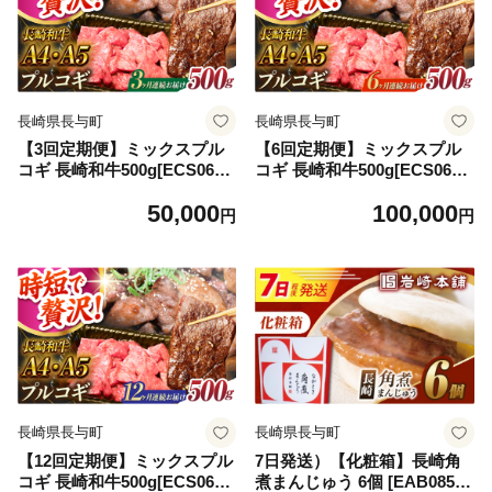
長崎県長与町
長崎県長与町
【3回定期便】ミックスプル
【6回定期便】ミックスプル
コギ 長崎和牛500g[ECS066]
コギ 長崎和牛500g[ECS067]
プルコギ ぷるこぎ A4 A5 国
プルコギ ぷるこぎ A4 A5 国
50,000
100,000
産 和牛 牛肉 焼肉 ぷるこぎ
産 和牛 牛肉 焼肉 ぷるこぎ
円
円
焼くだけ 惣菜 冷凍 味付け肉
焼くだけ 惣菜 冷凍 味付け肉
味付き 定期便
味付き 定期便
長崎県長与町
長崎県長与町
【12回定期便】ミックスプル
7日発送）【化粧箱】長崎角
コギ 長崎和牛500g[ECS068]
煮まんじゅう 6個 [EAB085]