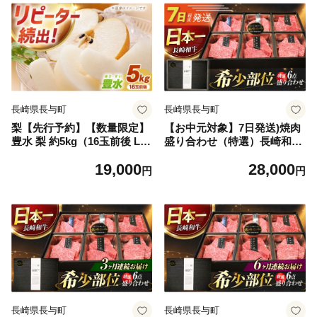
長崎県長与町
長崎県長与町
梨【先行予約】【数量限定】
【お中元対象】7日発送)焼肉
豊水 梨 約5kg（16玉前後 L～
盛り合わせ（特選）長崎和牛
3L）ー2026年8月より発送ー
6点 [ECS061] 焼肉 赤身 焼き
19,000
28,000
長与町/溝上農園 [EBY002] 梨
肉 黒毛和牛 赤身 牛肉 やきに
円
円
なし ナシ 豊水 豊水梨 ほうす
く セット 冷凍 黒毛和牛 長崎
い 長崎県産 先行予約 甘い み
和牛 ヒレ シャトーブリアン
ずみずしい 果物 果実 フルー
ツ 長崎
長崎県長与町
長崎県長与町