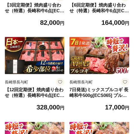
【3回定期便】焼肉盛り合わ
【6回定期便】焼肉盛り合わ
せ（特選）長崎和牛6点[ECS
せ（特選）長崎和牛6点[ECS
062] 焼肉 セット 赤身 焼き肉
063] 焼肉 セット 赤身 焼き肉
82,000
164,000
黒毛和牛 赤身 牛肉 BBQ や
黒毛和牛 赤身 牛肉 BBQ や
円
円
きにく アウトドア バーベキ
きにく アウトドア バーベキ
ュー 冷凍 黒毛和牛 定期便
ュー 冷凍 黒毛和牛 定期便
長崎県長与町
長崎県長与町
【12回定期便】焼肉盛り合わ
7日発送)ミックスプルコギ 長
せ（特選）長崎和牛6点[ECS
崎和牛500g[ECS065] プルコ
064] 焼肉 セット 赤身 焼き肉
ギ ぷるこぎ A4 A5 国産 和牛
328,000
17,000
黒毛和牛 赤身 牛肉 BBQ や
牛肉 焼肉 ぷるこぎ 焼くだけ
円
円
きにく アウトドア バーベキ
惣菜 冷凍 味付け肉 味付き
ュー 冷凍 黒毛和牛 定期便 12
回