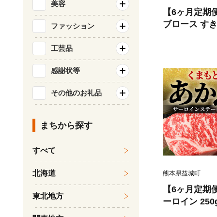
美容
【6ヶ月定期
ブロース すき焼
ファッション
肉
工芸品
感謝状等
その他のお礼品
まちから探す
すべて
北海道
熊本県益城町
【6ヶ月定期
東北地方
ーロイン 250