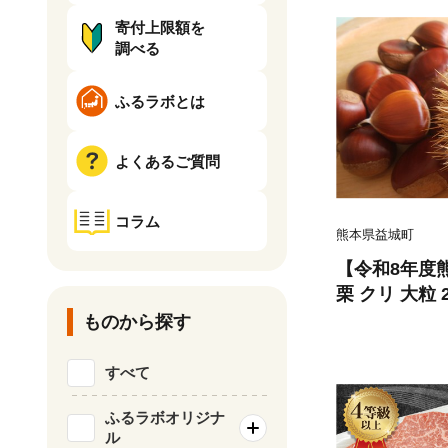
寄付上限額を
調べる
ふるラボとは
よくあるご質問
コラム
熊本県益城町
【令和8年度
栗 クリ 大粒 2
年9月上旬～1
ものから探す
くり 果物 果
おやつ 旬 国
すべて
冷蔵
ふるラボオリジナ
ル