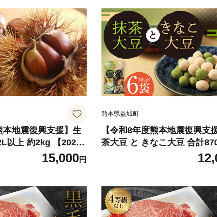
熊本県益城町
熊本地震復興支援】生
【令和8年度熊本地震復興支
L以上 約2kg 【2026
茶大豆 と きなこ大豆 合計87
0月上旬発送予定】 栗
45g×6袋）抹茶 きな粉 大豆
15,000
12,
円
実 フルーツ スイーツ
お菓子
産 九州 熊本県 益城町