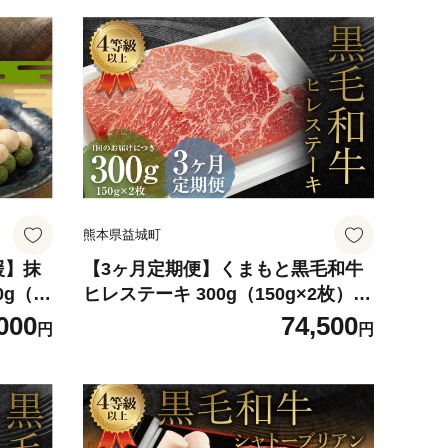
熊本県益城町
援】抹
【3ヶ月定期便】くまもと黒毛和牛
0g（1
ヒレステーキ 300g（150g×2枚）
 豆菓子
牛肉 牛 肉
000
74,500
円
円