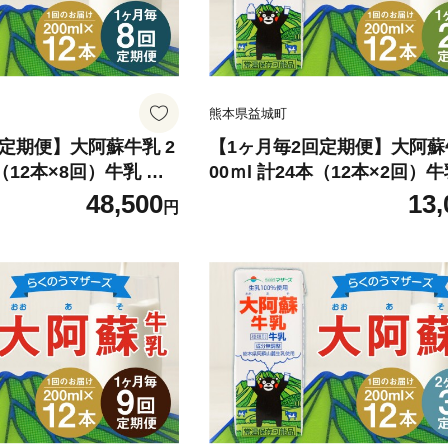
熊本県益城町
定期便】大阿蘇牛乳 2
【1ヶ月毎2回定期便】大阿蘇
本（12本×8回）牛乳 乳
00ｍl 計24本（12本×2回）牛
%
飲料 生乳100%
48,500
13,
円