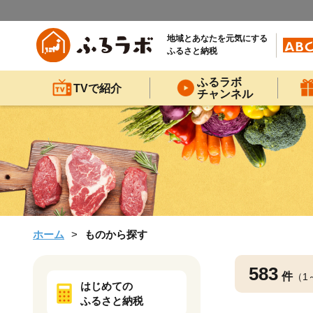
地域とあなたを元気にする
ふるさと納税
ふるラボ
TVで紹介
チャンネル
ホーム
ものから探す
583
件
（1
はじめての
ふるさと納税