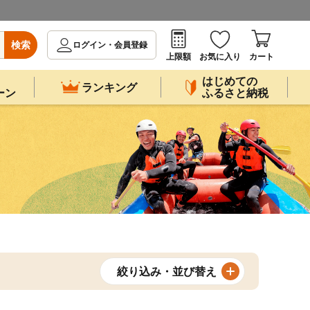
検索
ログイン・会員登録
上限額
お気に入り
カート
はじめての
ランキング
ーン
ふるさと納税
絞り込み・並び替え