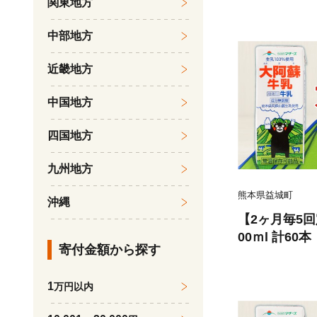
関東地方
中部地方
近畿地方
中国地方
四国地方
九州地方
熊本県益城町
沖縄
【2ヶ月毎5回
00ｍl 計60
寄付金額から探す
飲料 生乳100
1
万円以内