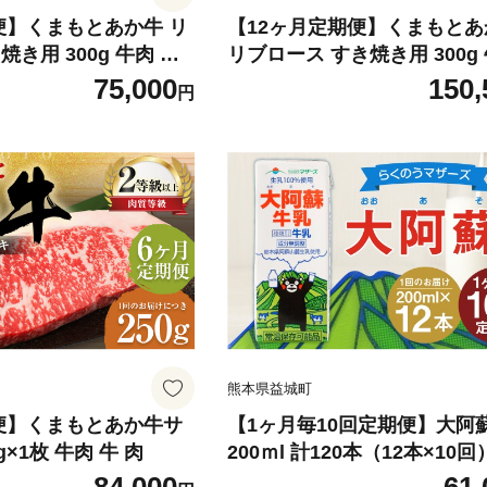
便】くまもとあか牛 リ
【12ヶ月定期便】くまもとあ
き用 300g 牛肉 牛
リブロース すき焼き用 300g
牛 肉
75,000
150,
円
熊本県益城町
便】くまもとあか牛サ
【1ヶ月毎10回定期便】大阿
g×1枚 牛肉 牛 肉
200ｍl 計120本（12本×10
乳飲料 生乳100%