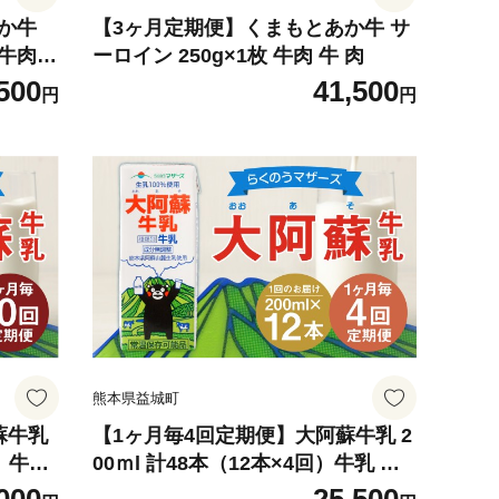
か牛
【3ヶ月定期便】くまもとあか牛 サ
 牛肉
ーロイン 250g×1枚 牛肉 牛 肉
500
41,500
円
円
熊本県益城町
蘇牛乳
【1ヶ月毎4回定期便】大阿蘇牛乳 2
回）牛乳
00ｍl 計48本（12本×4回）牛乳 乳
飲料 生乳100%