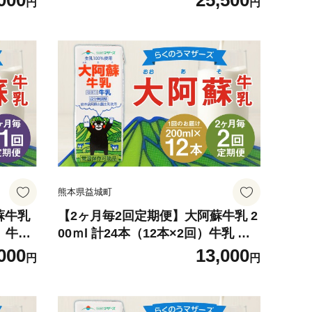
000
25,500
円
円
熊本県益城町
蘇牛乳
【2ヶ月毎2回定期便】大阿蘇牛乳 2
回）牛乳
00ｍl 計24本（12本×2回）牛乳 乳
飲料 生乳100%
000
13,000
円
円