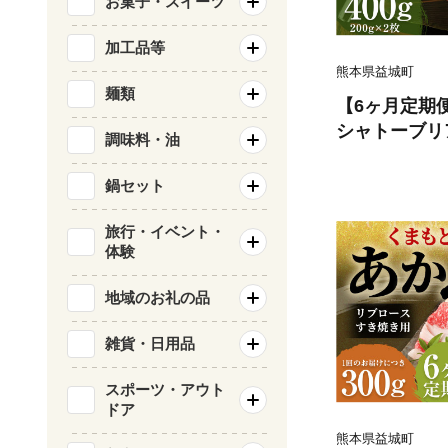
お菓子・スイーツ
加工品等
熊本県益城町
麺類
【6ヶ月定期
シャトーブリアン
調味料・油
枚） 牛肉 牛 
鍋セット
旅行・イベント・
体験
地域のお礼の品
雑貨・日用品
スポーツ・アウト
ドア
熊本県益城町