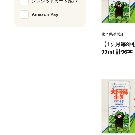
クレジットカード払い
Amazon Pay
熊本県益城町
【1ヶ月毎8回
00ｍl 計96
飲料 生乳100