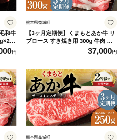
熊本県益城町
黒毛和牛
【3ヶ月定期便】くまもとあか牛 リ
g×2
ブロース すき焼き用 300g 牛肉 牛
肉
000
37,000
円
円
熊本県益城町