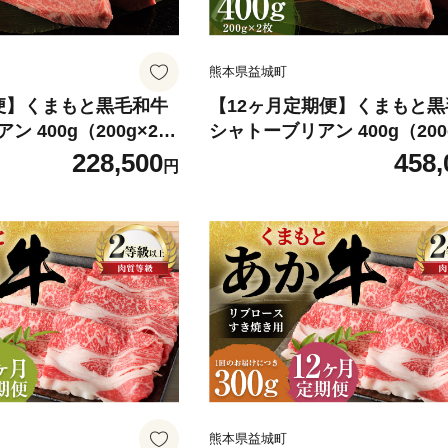
熊本県益城町
便】くまもと黒毛和牛
【12ヶ月定期便】くまもと
 400g（200g×2
シャトーブリアン 400g（200
肉
枚） 牛肉 牛 肉
228,500
458,
円
熊本県益城町