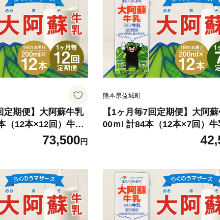
熊本県益城町
2回定期便】大阿蘇牛乳
【1ヶ月毎7回定期便】大阿蘇
44本（12本×12回）牛乳
00ｍl 計84本（12本×7回）牛
00%
飲料 生乳100%
73,500
42,
円