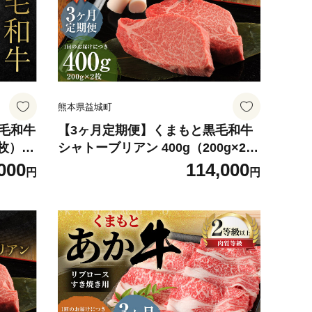
熊本県益城町
黒毛和牛
【3ヶ月定期便】くまもと黒毛和牛
2枚）
シャトーブリアン 400g（200g×2
枚） 牛肉 牛 肉
000
114,000
円
円