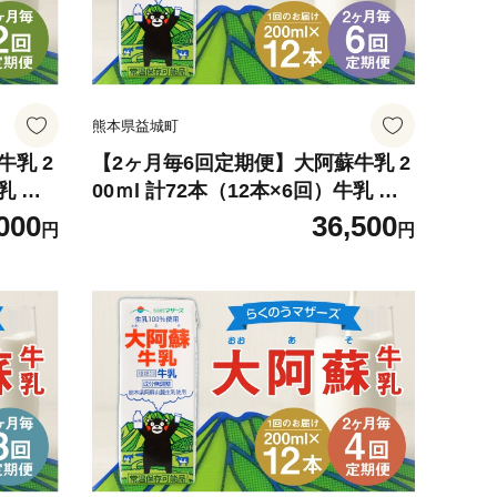
熊本県益城町
牛乳 2
【2ヶ月毎6回定期便】大阿蘇牛乳 2
乳 乳
00ｍl 計72本（12本×6回）牛乳 乳
飲料 生乳100%
000
36,500
円
円