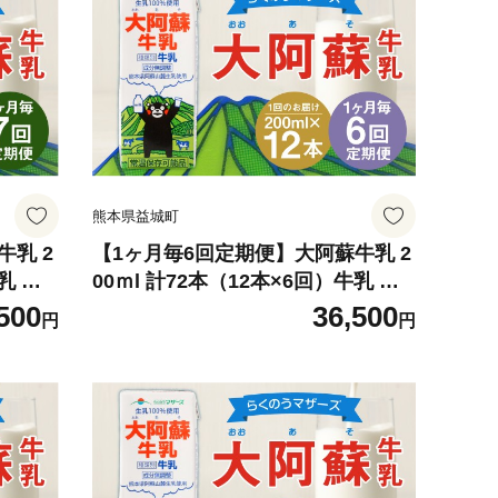
熊本県益城町
牛乳 2
【1ヶ月毎6回定期便】大阿蘇牛乳 2
乳 乳
00ｍl 計72本（12本×6回）牛乳 乳
飲料 生乳100%
500
36,500
円
円