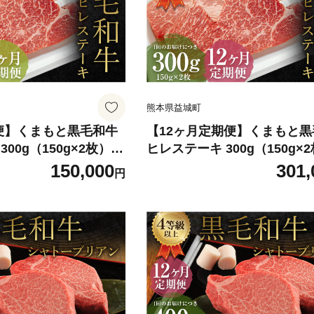
熊本県益城町
便】くまもと黒毛和牛
【12ヶ月定期便】くまもと
00g（150g×2枚）
ヒレステーキ 300g（150g×
牛肉 牛 肉
150,000
301,
円