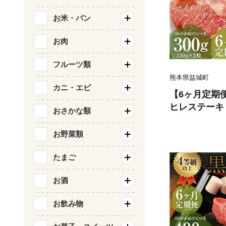
お米・パン
お肉
フルーツ類
熊本県益城町
カニ・エビ
【6ヶ月定期
ヒレステーキ 3
おさかな類
牛肉 牛 肉
お野菜類
たまご
お酒
お飲み物