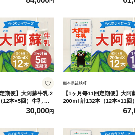
84,000
61,
円
熊本県益城町
定期便】大阿蘇牛乳 2
【1ヶ月毎11回定期便】大阿
本（12本×5回）牛乳 乳
200ｍl 計132本（12本×11
%
乳飲料 生乳100%
30,000
67,
円