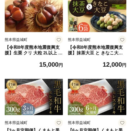
熊本県益城町
熊本県益城町
【令和8年度熊本地震復興支
【令和8年度熊本地震復興支
援】生栗 クリ 大粒 2L以上 約
援】抹茶大豆 と きなこ大豆
2kg 【2026年9月上旬～10月
合計870g（145g×6袋）抹茶
15,000
12,000
上旬発送予定】 栗 くり 果物
きな粉 大豆 豆菓子 お菓子
円
円
果実 フルーツ スイーツ おや
つ 旬 国産 九州 熊本県 益城
町 冷蔵
熊本県益城町
熊本県益城町
【3ヶ月定期便】くまもと黒
【6ヶ月定期便】くまもと黒