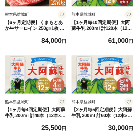
熊本県益城町
熊本県益城町
【6ヶ月定期便】くまもとあ
【1ヶ月毎10回定期便】大阿
か牛サーロイン 250g×1枚 牛
蘇牛乳 200ｍl 計120本（12本
肉 牛 肉
×10回）牛乳 乳飲料 生乳10
84,000
61,000
0%
円
円
熊本県益城町
熊本県益城町
【1ヶ月毎4回定期便】大阿蘇
【2ヶ月毎5回定期便】大阿蘇
牛乳 200ｍl 計48本（12本×4
牛乳 200ｍl 計60本（12本×5
回）牛乳 乳飲料 生乳100%
回）牛乳 乳飲料 生乳100%
25,500
30,000
円
円