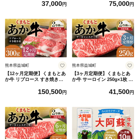
37,000
75,000
円
円
熊本県益城町
熊本県益城町
【12ヶ月定期便】くまもとあ
【3ヶ月定期便】くまもとあ
か牛 リブロース すき焼き用
か牛 サーロイン 250g×1枚 牛
300g 牛肉 牛 肉
肉 牛 肉
150,500
41,500
円
円