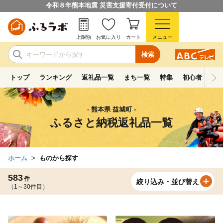
令和８年熊本地震 災害支援寄付受付について
上限額
お気に入り
カート
メニュー
検索
トップ
ランキング
返礼品一覧
まち一覧
特集
初心者ガイド
- 熊本県 益城町 -
ふるさと納税返礼品一覧
ホーム
ものから探す
583
件
絞り込み・並び替え
（1～30件目）