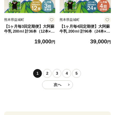
熊本県益城町
熊本県益城町
【1ヶ月毎3回定期便】大阿蘇
【1ヶ月毎4回定期便】大阿蘇
牛乳 200ｍl 計36本（12本×3
牛乳 200ｍl 計96本（24本×4
回）牛乳 乳飲料 生乳100%
回） 牛乳 乳飲料 生乳100%
19,000
39,000
円
円
1
2
3
4
5
次へ