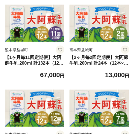
熊本県益城町
熊本県益城町
【1ヶ月毎11回定期便】大阿
【2ヶ月毎2回定期便】大阿蘇
蘇牛乳 200ｍl 計132本（12本
牛乳 200ｍl 計24本（12本×2
×11回）牛乳 乳飲料 生乳10
回）牛乳 乳飲料 生乳100%
67,000
13,000
0%
円
円