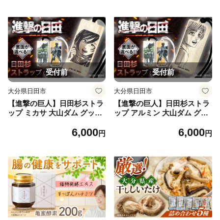
受付前
受付前
大分県日田市
大分県日田市
【進撃の巨人】日田杉ストラ
【進撃の巨人】日田杉ストラ
ップ ミカサ 大山ダム グッズ
ップ アルミン 大山ダム グッ
進撃の巨人 日田市／有限会社
ズ 聖地巡礼 進撃の巨人 日田
6,000
6,000
丸記屋 進撃の巨人 [ARGH00
市 ／ 有限会社丸記屋 [ARGH
円
円
8]
010]