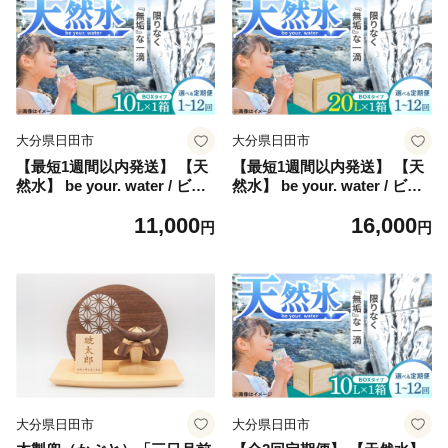
大分県日田市
大分県日田市
【最短1週間以内発送】 【天
【最短1週間以内発送】 【天
然水】 be your. water / ビー
然水】 be your. water / ビー
ユアウォーター 10L×1箱 飲
ユアウォーター 20L×1箱 飲
11,000
16,000
料水 水 みず 備蓄 防災 天然
料水 水 みず 備蓄 防災 天然
円
円
水 日田市 / 株式会社H.E.F
水 日田市 / 株式会社H.E.F [A
[ARGL001]
RGL013]
大分県日田市
大分県日田市