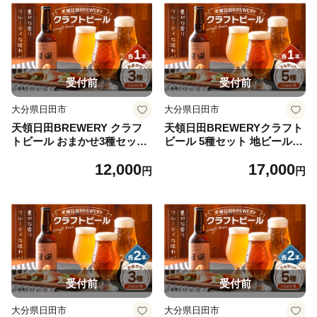
受付前
受付前
大分県日田市
大分県日田市
天領日田BREWERY クラフ
天領日田BREWERYクラフト
トビール おまかせ3種セット
ビール 5種セット 地ビール
地ビール ビール 瓶ビール 飲
ビール 瓶ビール 飲み比べ 日
12,000
17,000
み比べ 日田市 / 株式会社HK
田市 / 株式会社HK企画 [ARD
円
円
企画 [ARDG003]
G004]
受付前
受付前
大分県日田市
大分県日田市