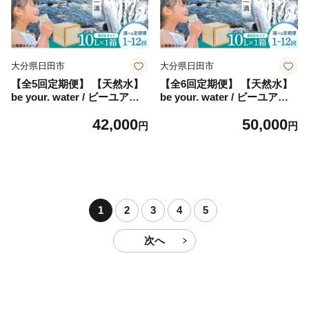
大分県日田市
大分県日田市
【全5回定期便】 【天然水】
【全6回定期便】 【天然水】
be your. water / ビーユアウ
be your. water / ビーユアウ
ォーター 10L×1箱 飲料水 水
ォーター 10L×1箱 飲料水 水
42,000
50,000
みず 備蓄 防災 天然水 日田
みず 備蓄 防災 天然水 日田
円
円
市 / 株式会社H.E.F [ARGL00
市 / 株式会社H.E.F [ARGL00
5]
6]
1
2
3
4
5
次へ