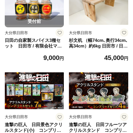
受付前
大分県日田市
大分県日田市
日田の自家製スパイス3種セ
杉文机 （幅74cm､奥行34cm､
ット 日田市 / 有限会社マル
高34cm）約6kg 日田市 / 日田
カ農園(トマトファーム) [AR
家具工業会 [ARBE001]
9,000
45,000
AH004]
円
円
大分県日田市
大分県日田市
進撃の巨人 日田景色アクリ
進撃の巨人 日田フルーツア
ルスタンド(小) コンプリー
クリルスタンド コンプリー