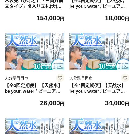
木製兜（かぶと）「三日月前
【全2回定期便】 【天然水】
立タイプ」名入り立札(大)
be your. water / ビーユアウ
端午の節句 五月人形 日田市 /
ォーター 10L×1箱 飲料水 水
154,000
18,000
合同会社ウッドアート楽 [AR
みず 備蓄 防災 天然水 日田
円
円
DN047]
市 / 株式会社H.E.F [ARGL00
2]
大分県日田市
大分県日田市
【全3回定期便】 【天然水】
【全4回定期便】【天然水】
be your. water / ビーユアウ
be your. water / ビーユアウ
ォーター 10L×1箱 飲料水 水
ォーター 10L×1箱 飲料水 水
26,000
34,000
みず 備蓄 防災 天然水 日田
みず 備蓄 防災 天然水 日田
円
円
市 / 株式会社H.E.F [ARGL00
市 / 株式会社H.E.F [ARGL00
3]
4]