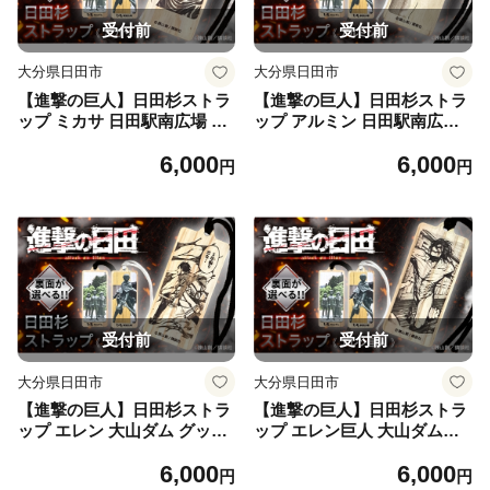
受付前
受付前
大分県日田市
大分県日田市
【進撃の巨人】日田杉ストラ
【進撃の巨人】日田杉ストラ
ップ ミカサ 日田駅南広場 グ
ップ アルミン 日田駅南広場
ッズ 進撃の巨人 日田市／有
グッズ 進撃の巨人 日田市 ／
6,000
6,000
限会社丸記屋 進撃の巨人 [A
有限会社丸記屋 [ARGH011]
円
円
RGH009]
受付前
受付前
大分県日田市
大分県日田市
【進撃の巨人】日田杉ストラ
【進撃の巨人】日田杉ストラ
ップ エレン 大山ダム グッズ
ップ エレン巨人 大山ダムグ
進撃の巨人 日田市 ／ 有限会
ッズ 進撃の巨人 日田市 ／ 有
6,000
6,000
社丸記屋 [ARGH004]
限会社丸記屋 [ARGH006]
円
円