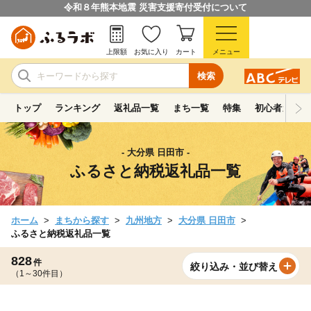
令和８年熊本地震 災害支援寄付受付について
上限額
お気に入り
カート
メニュー
検索
トップ
ランキング
返礼品一覧
まち一覧
特集
初心者ガイド
- 大分県 日田市 -
ふるさと納税返礼品一覧
ホーム
まちから探す
九州地方
大分県 日田市
ふるさと納税返礼品一覧
828
件
絞り込み・並び替え
（1～30件目）