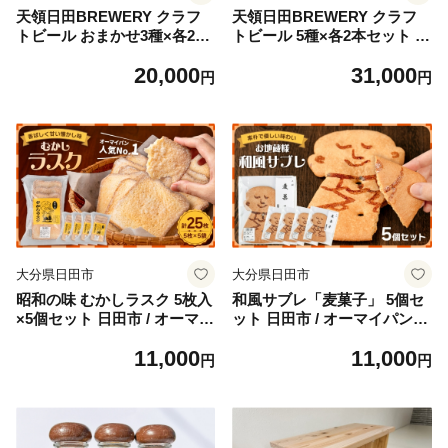
天領日田BREWERY クラフ
天領日田BREWERY クラフ
トビール おまかせ3種×各2本
トビール 5種×各2本セット 地
セット 計6本 地ビール ビー
ビール ビール 瓶ビール 飲み
20,000
31,000
ル 瓶ビール 飲み比べ 日田市
比べ 日田市 / 株式会社HK企
円
円
/ 株式会社HK企画 [ARDG00
画 [ARDG006]
5]
大分県日田市
大分県日田市
昭和の味 むかしラスク 5枚入
和風サブレ「麦菓子」 5個セ
×5個セット 日田市 / オーマイ
ット 日田市 / オーマイパン有
パン有限会社 [ARGN001]
限会社 [ARGN002]
11,000
11,000
円
円