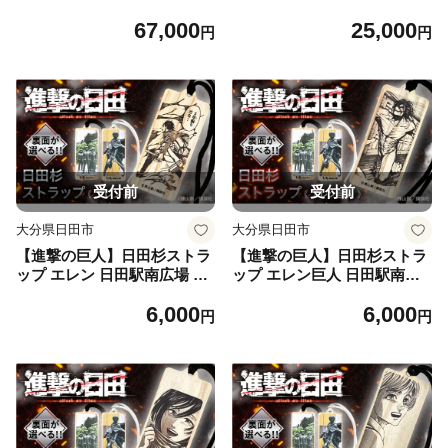
ト7種セット [ARBV008]
ト4種セット [ARBV009]
67,000
25,000
円
円
受付前
受付前
大分県日田市
大分県日田市
【進撃の巨人】日田杉ストラ
【進撃の巨人】日田杉ストラ
ップ エレン 日田駅南広場 グ
ップ エレン巨人 日田駅南広
ッズ 進撃の巨人 日田市 ／ 有
場 グッズ 進撃の巨人 日田市
6,000
6,000
限会社丸記屋 [ARGH005]
／ 有限会社丸記屋 [ARGH00
円
円
7]