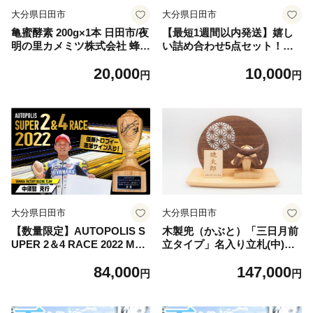
大分県日田市
大分県日田市
亀蜜酵素 200g×1本 日田市/夜
【最短1週間以内発送】嬉し
明の里カメミツ株式会社 蜂蜜
い詰め合わせ5点セット！大
ハチミツ 酵素 スッポン すっ
分県産干し椎茸 椎茸 どんこ
20,000
10,000
ぽん [AREN006]
こうこ こうしん スライス 日
円
円
田市 / 高木商店 [AREX004]
大分県日田市
大分県日田市
【数量限定】AUTOPOLIS S
木製兜（かぶと）「三日月前
UPER 2＆4 RACE 2022 MFJ
立タイプ」名入り立札(中)
SUPER BIKE Round.3 JSB1
端午の節句 五月人形 日田市 /
84,000
147,000
000 WINNER'S TROPHY 優
合同会社ウッドアート楽 [AR
円
円
勝トロフィー 日田杉トロフィ
DN046]
ー 中須賀克行 レース オート
ポリス バイク [ARCY014]