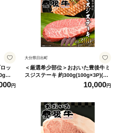
大分県日出町
ブロッ
＜厳選希少部位＞おおいた豊後牛ミ
0g～6
スジステーキ 約300g(100g×3P)(日
出町)【1571753】
000
10,000
円
円