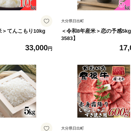
大分県日出町
＞てんこもり10kg
＜令和8年産米＞恋の予感5kg
3583】
33,000
17,
円
大分県日出町