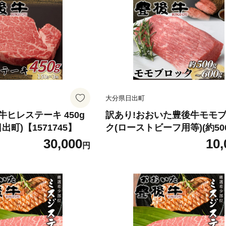
大分県日出町
ヒレステーキ 450g
訳あり!おおいた豊後牛モモ
(日出町)【1571745】
ク(ローストビーフ用等)(約50
00g)(日出町)【1571746】
30,000
10,
円