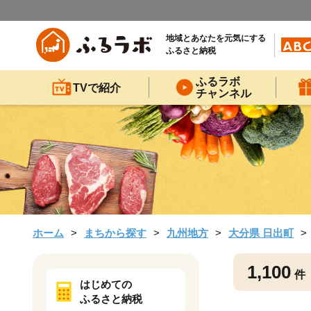
地域とあなたを元気にする
ふるさと納税
ふるラボ
TVで紹介
チャンネル
ホーム
まちから探す
九州地方
大分県 日出町
1,100
件
はじめての
ふるさと納税