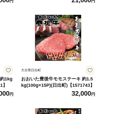
000
21,000
円
円
大分県日出町
約1kg
おおいた豊後牛モモステーキ 約1.5
41】
kg(100g×15P)(日出町)【1571743】
000
32,000
円
円