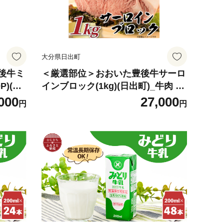
大分県日出町
後牛ミ
＜厳選部位＞おおいた豊後牛サーロ
P)(日
インブロック(1kg)(日出町)_牛肉 和
牛 豊後牛 黒毛和牛 ブランド牛 サー
000
27,000
円
円
ロインブロック サーロイン ステー
キ しゃぶしゃぶ すき焼き 国産 大分
県 日出町 送料無料 贈答 ギフト【1
571758】