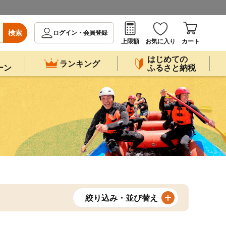
検索
ログイン・会員登録
上限額
お気に入り
カート
はじめての
ランキング
ーン
ふるさと納税
絞り込み・並び替え