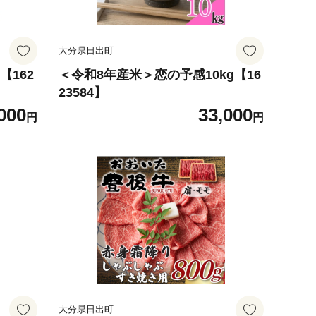
大分県日出町
【162
＜令和8年産米＞恋の予感10kg【16
23584】
000
33,000
円
円
大分県日出町