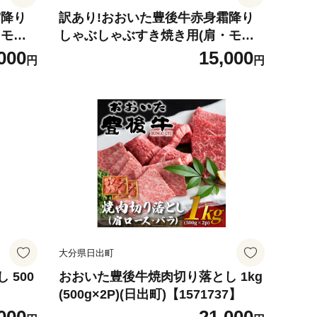
霜降り
訳あり!おおいた豊後牛赤身霜降り
モモ)
しゃぶしゃぶすき焼き用(肩・モモ)
800g(400g×2P)日出町【1571713】
000
15,000
円
円
大分県日出町
 500
おおいた豊後牛焼肉切り落とし 1kg
(500g×2P)(日出町)【1571737】