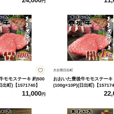
24,000
11,
円
大分県日出町
モモステーキ 約500
おおいた豊後牛モモステーキ 
)(日出町)【1571740】
(100g×10P)(日出町)【15717
11,000
22,
円