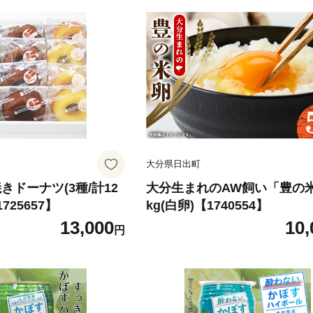
大分県日出町
きドーナツ(3種/計12
大分生まれのAW飼い「豊の
725657】
kg(白卵)【1740554】
13,000
10,
円