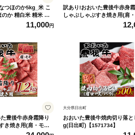
つほのか5kg_米 こ
訳あり!おおいた豊後牛赤身
ほのか 精白米 精米 大
しゃぶしゃぶすき焼き用(肩・
米 人気 おすすめ 送料
(600g)(日出町)【1571712】
11,000
12,
円
ト 米どころ【162167
大分県日出町
いた豊後牛赤身霜降り
おおいた豊後牛焼肉切り落とし
すき焼き用(肩・モモ)
g(日出町)【1571734】
×2P)日出町【157173