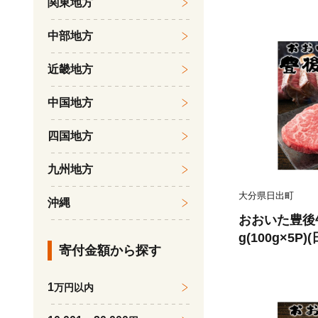
関東地方
1】
中部地方
近畿地方
中国地方
四国地方
九州地方
大分県日出町
沖縄
おおいた豊後牛
g(100g×5P
寄付金額から探す
1
万円以内