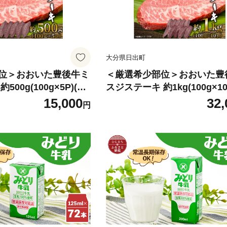
大分県日出町
位＞おおいた豊後牛ミ
＜厳選希少部位＞おおいた豊
00g(100g×5P)(日
スジステーキ 約1kg(100g×10
54】
出町)【1571755】
15,000
32,
円