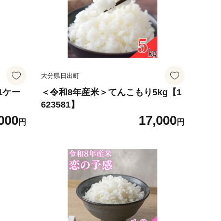
大分県日出町
1ケー
＜令和8年産米＞てんこもり5kg【1
623581】
000
17,000
円
円