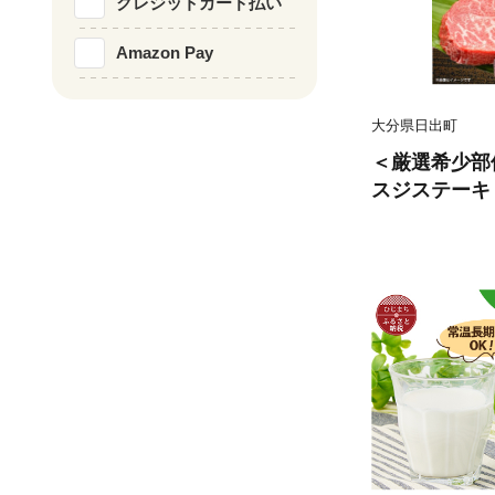
クレジットカード払い
Amazon Pay
大分県日出町
＜厳選希少部
スジステーキ 約5
出町)【15717