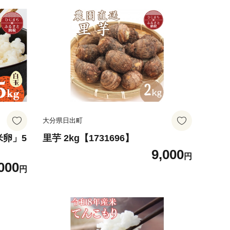
大分県日出町
米卵」5
里芋 2kg【1731696】
9,000
円
000
円