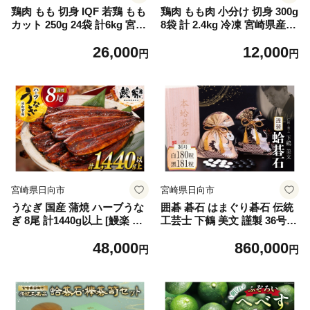
鶏肉 もも 切身 IQF 若鶏 もも
鶏肉 もも肉 小分け 切身 300g
カット 250g 24袋 計6kg 宮崎
8袋 計 2.4kg 冷凍 宮崎県産
県産 [南九フーズ 宮崎県 日向
[南九フーズ 宮崎県 日向市 45
26,000
12,000
市 452061691] とり肉 鳥肉 鶏
2061697] とり肉 鳥肉 鶏もも
円
円
もも 鶏もも肉 鶏 真空包装 宮
鶏もも肉 鶏 冷凍 真空包装 宮
崎 個包装 お弁当 個別急速冷
崎 個包装 少量サイズ お弁当
凍 個別凍結加工 カット 小分
け 時短 カット済み
宮崎県日向市
宮崎県日向市
うなぎ 国産 蒲焼 ハーブうな
囲碁 碁石 はまぐり碁石 伝統
ぎ 8尾 計1440g以上 [鰻楽 宮
工芸士 下鶴 美文 謹製 36号
崎県 日向市 452061245] 国産
白碁石180粒 那智黒碁石181
48,000
860,000
うなぎ 鰻 ウナギ 蒲焼き 蒲焼
粒 スペア碁石各2粒 証明書
円
円
かばやき unagi うなぎ蒲焼
専用木箱 布製専用碁石袋 付
魚 魚介 魚貝 海鮮 うな重 蒲
き [ミツイシ 宮崎県 日向市 4
焼 贈答 うなぎ たれ 山椒 う
52061655] 蛤 はまぐり 卓上
なぎ蒲焼 国産 鰻 国産うなぎ
ゲーム テーブルゲーム