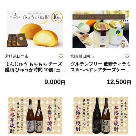
飲みやすい 14度 28度
宮崎県日向市
宮崎県日向市
まんじゅう もちもち チーズ
グルテンフリー 低糖ティラミ
饅頭 ひゅうが時間 10個 [三日
ス＆へべすレアチーズケーキ
月堂 宮崎県 日向市 45206118
セット [Sweets cafe SEIKAD
9,000
12,500
1] 饅頭 チーズ お菓子 和菓子
O 宮崎県 日向市 452060814]
円
円
個包装
菓子 お菓子 スイーツ ティラ
ミス レアチーズケーキ セッ
ト 詰め合わせ