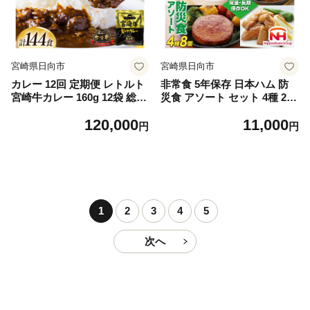
宮崎県日向市
宮崎県日向市
カレー 12回 定期便 レトルト
非常食 5年保存 日本ハム 防
宮崎牛カレー 160g 12袋 総計
災食 アソート セット 4種 2個
144袋 [九州産商 宮崎県 日向
計8個 [日本ハムマーケティン
120,000
11,000
市 452061184] 小分け ビーフ
グ 宮崎県 日向市 452060187]
円
円
カレー 宮崎 牛 常備食 保存食
おかず 非常食 長期保存 非常
中辛 宮崎牛 備蓄
食セット 5年 非常食 防災 備
蓄 保存食 ふるさと納税 非常
食 常温 キャンプ 携帯 ニッポ
ンハム 非常食 レンチン
1
2
3
4
5
次へ