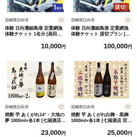
宮崎県日向市
宮崎県日向市
体験 日向灘細島港 定置網漁
体験 日向灘細島港 定置網漁
体験チケット 1名分 [高田屋
体験チケット 貸切プラン [高
宮崎県 日向市 452061157] 漁
田屋 宮崎県 日向市 45206115
10,000
100,000
定置網 漁師体験 九州 宮崎 日
8] 漁 定置網 漁師体験 九州 宮
円
円
向
崎 日向
宮崎県日向市
宮崎県日向市
焼酎 芋 あくがれ14°・大地の
焼酎 芋 あくがれ白麹・黒麹
夢 1800ml×各1本 [七福酒店
1800ml×各1本 [七福酒店 宮崎
宮崎県 日向市 452060648] 芋
県 日向市 452060649] 芋焼酎
23,000
25,000
焼酎 本格焼酎 女性 度数 低い
甕壷 本格焼酎 白麹 黒麹 25度
円
円