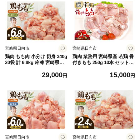
宮崎県日向市
宮崎県日向市
鶏肉 もも肉 小分け 切身 340g
鶏肉 業務用 宮崎県産 若鶏 骨
20袋 計 6.8kg 冷凍 宮崎県産
付きもも 250g 10本 セット [T
[南九フーズ 宮崎県 日向市 45
RINITY 宮崎県 日向市 452061
29,000
15,000
2061696] とり肉 鳥肉 鶏もも
341] 小分け 冷凍 骨付きもも
円
円
鶏もも肉 鶏 冷凍 真空包装 宮
肉 詰め合わせ
崎 個包装 大容量 お弁当
宮崎県日向市
宮崎県日向市