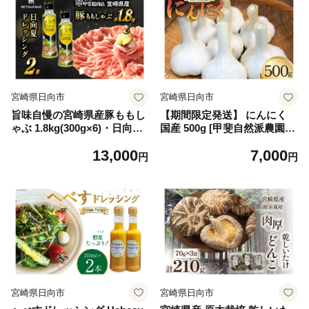
宮崎県日向市
宮崎県日向市
旨味自慢の宮崎県産豚ももし
【期間限定発送】 にんにく
ゃぶ 1.8kg(300g×6)・日向夏
国産 500g [甲斐自然派農園
ドレッシング180ml×2本セッ
宮崎県 日向市 452060132] ふ
13,000
7,000
ト [甲斐精肉店 宮崎県 日向市
るさと納税 ニンニク 栽培期
円
円
452060113]
間中 無農薬 農薬不使用 化学
肥料不使用 日向市産
宮崎県日向市
宮崎県日向市