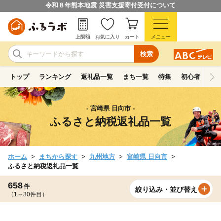
令和８年熊本地震 災害支援寄付受付について
上限額
お気に入り
カート
メニュー
検索
トップ
ランキング
返礼品一覧
まち一覧
特集
初心者ガイド
- 宮崎県 日向市 -
ふるさと納税返礼品一覧
ホーム
まちから探す
九州地方
宮崎県 日向市
ふるさと納税返礼品一覧
658
件
絞り込み・並び替え
（1～30件目）