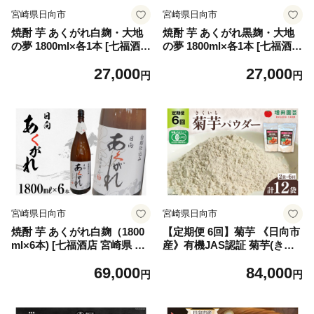
宮崎県日向市
宮崎県日向市
焼酎 芋 あくがれ白麹・大地
焼酎 芋 あくがれ黒麹・大地
の夢 1800ml×各1本 [七福酒店
の夢 1800ml×各1本 [七福酒店
宮崎県 日向市 452060651] 芋
宮崎県 日向市 452060650] 芋
27,000
27,000
焼酎 甕壷 本格焼酎 白麹 25度
焼酎 甕壷 本格焼酎 黒麹 25度
円
円
28度
28度
宮崎県日向市
宮崎県日向市
焼酎 芋 あくがれ白麹（1800
【定期便 6回】菊芋 《日向市
ml×6本) [七福酒店 宮崎県 日
産》有機JAS認証 菊芋(きく
向市 60-05] 甕壷 本格焼酎 白
いも) パウダー 100g×2袋× 6
69,000
84,000
麹
回 [増田園芸 宮崎県 日向市 Z
円
円
84-01] イヌリン 赤菊芋 長期
保存 便秘 腸内環境 食物繊維