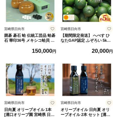
unagi 鰻 ウナギ うなぎ蒲焼
うなぎ 国産 ウナギ 蒲焼 うな
ぎ ウナギ unagi 国産 蒲焼き
◇◆
宮崎県日向市
宮崎県日向市
囲碁 碁石 蛤 伝統工芸品 蛤碁
【期間限定発送】 へべす ひ
石 華印36号 メキシコ蛤貝 使
なたGAP認定 ふぞろい 5kg
用 欅碁笥セット [日向碁盤碁
[へべすの悠美園 宮崎県 日向
150,000
20,000
石 宮崎県 日向市 452061256]
市 452060724] ヘベス 宮崎 果
円
円
黒 白 欅 卓上 ゲーム テーブ
物 フルーツ くだもの 柑橘 ポ
ルゲーム
ン酢 調味料 果汁
宮崎県日向市
宮崎県日向市
日向夏 オリーブオイル 1本
オリーブオイル 日向夏 オリ
[溝口オリーブ園 宮崎県 日向
ーブオイル 2本 セット [溝口