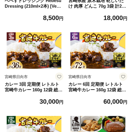
へべすドレッシング Hebesu
宮崎県産 原木栽培 乾しいた
Dressing (210ml×2本) [Veng
け 肉厚 どんこ 70g 3袋 計210
a Venga 宮崎県 日向市 45206
g [本吉 宮崎県 日向市 452061
8,500
18,000
0721] へべす セット 玉ねぎ
462] しいたけ 椎茸 乾燥 干し
円
円
たまねぎ 人参 にんじん
国産
宮崎県日向市
宮崎県日向市
カレー 3回 定期便 レトルト
カレー 6回 定期便 レトルト
宮崎牛カレー 160g 12袋 総計
宮崎牛カレー 160g 12袋 総計
36袋 [九州産商 宮崎県 日向市
72袋 [九州産商 宮崎県 日向市
30,000
60,000
452061182] 小分け ビーフカ
452061183] 小分け ビーフカ
円
円
レー 宮崎 牛 常備食 保存食
レー 宮崎 牛 常備食 保存食
中辛 宮崎牛 備蓄
中辛 宮崎牛 備蓄