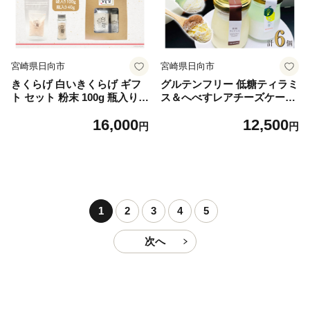
宮崎県日向市
宮崎県日向市
きくらげ 白いきくらげ ギフ
グルテンフリー 低糖ティラミ
ト セット 粉末 100g 瓶入り
ス＆へべすレアチーズケーキ
粉末 40g [かいファーム 宮崎
セット [Sweets cafe SEIKAD
16,000
12,500
県 日向市 452061162] キクラ
O 宮崎県 日向市 452060814]
円
円
ゲ 木耳 きくらげパウダー パ
菓子 お菓子 スイーツ ティラ
ウダー 国産
ミス レアチーズケーキ セッ
ト 詰め合わせ
1
2
3
4
5
次へ