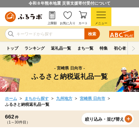
令和８年熊本地震 災害支援寄付受付について
上限額
お気に入り
カート
メニュー
検索
トップ
ランキング
返礼品一覧
まち一覧
特集
初心者ガイド
- 宮崎県 日向市 -
ふるさと納税返礼品一覧
ホーム
まちから探す
九州地方
宮崎県 日向市
ふるさと納税返礼品一覧
662
件
絞り込み・並び替え
（1～30件目）