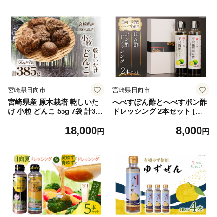
452060164]
宮崎県日向市
宮崎県日向市
宮崎県産 原木栽培 乾しいた
へべすぽん酢とへべすポン酢
け 小粒 どんこ 55g 7袋 計385
ドレッシング 2本セット [和
g [本吉 宮崎県 日向市 452061
旬菜料理 一颯 宮崎県 日向市
18,000
8,000
460] しいたけ 椎茸 乾燥 干し
452061309] へべす ヘベス セ
円
円
国産
ット 酢 ポン酢 調味料