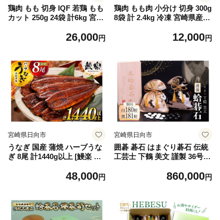
鶏肉 もも 切身 IQF 若鶏 もも
鶏肉 もも肉 小分け 切身 300g
カット 250g 24袋 計6kg 宮崎
8袋 計 2.4kg 冷凍 宮崎県産
県産 [南九フーズ 宮崎県 日向
[南九フーズ 宮崎県 日向市 45
26,000
12,000
市 452061691] とり肉 鳥肉 鶏
2061697] とり肉 鳥肉 鶏もも
円
円
もも 鶏もも肉 鶏 真空包装 宮
鶏もも肉 鶏 冷凍 真空包装 宮
崎 個包装 お弁当 個別急速冷
崎 個包装 少量サイズ お弁当
凍 個別凍結加工 カット 小分
◎
け 時短 カット済み ◎
宮崎県日向市
宮崎県日向市
うなぎ 国産 蒲焼 ハーブうな
囲碁 碁石 はまぐり碁石 伝統
ぎ 8尾 計1440g以上 [鰻楽 宮
工芸士 下鶴 美文 謹製 36号
崎県 日向市 452061245] 国産
白碁石180粒 那智黒碁石181
48,000
860,000
うなぎ 鰻 ウナギ 蒲焼き 蒲焼
粒 スペア碁石各2粒 証明書
円
円
かばやき unagi うなぎ蒲焼
専用木箱 布製専用碁石袋 付
魚 魚介 魚貝 海鮮 うな重 蒲
き [ミツイシ 宮崎県 日向市 4
焼 贈答 うなぎ たれ 山椒 う
52061655] 蛤 はまぐり 卓上
なぎ蒲焼 国産 鰻 国産うなぎ
ゲーム テーブルゲーム