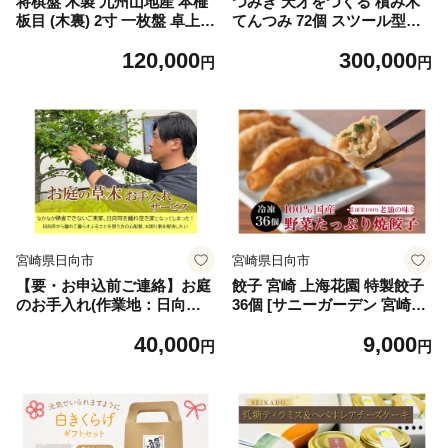
将棋盤 木製 九州山地産 本榧
つみき 天才をつくる 積み木
板目 (木裏) 2寸 一枚盤 卓上将
てんつみ 72個 スツール型木
棋盤 漆書き駒 駒台付 [日向碁
箱 [海野建設 宮崎県 日向市 3
120,000
300,000
盤碁石 宮崎県 日向市 452061
00-06] おもちゃ 玩具 知育玩
円
円
213] 将棋 国産 榧 卓上 ゲーム
具 木
テーブルゲーム
宮崎県日向市
宮崎県日向市
【要・お申込前ご連絡】お庭
餃子 宮崎 上海花園 特製餃子
のお手入れ(作業地：日向市
36個 [サニーガーデン 宮崎県
内限定)《1日4時間程度》 [宮
日向市 452061171] ぎょうざ
40,000
9,000
崎県 日向市 40-06]
冷凍 おかず おつまみ 惣菜 ご
円
円
飯のお供 小分け 個包装