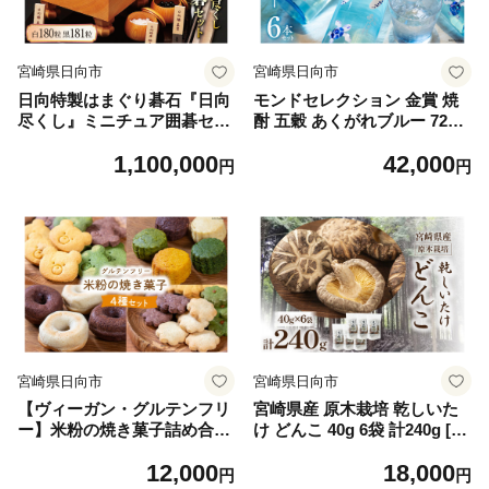
宮崎県日向市
宮崎県日向市
日向特製はまぐり碁石『日向
モンドセレクション 金賞 焼
尽くし』ミニチュア囲碁セッ
酎 五穀 あくがれブルー 720m
ト [ミツイシ(黒木碁石店) 宮
l×6 [七福酒店 宮崎県 日向市
1,100,000
42,000
崎県 日向市 1100-01]
452060656] モンドセレクシ
円
円
ョン 金賞 20度
宮崎県日向市
宮崎県日向市
【ヴィーガン・グルテンフリ
宮崎県産 原木栽培 乾しいた
ー】米粉の焼き菓子詰め合わ
け どんこ 40g 6袋 計240g [本
せセット [天然酵母の蒸しパ
吉 宮崎県 日向市 452061461]
12,000
18,000
ン屋もってぃ 宮崎県 日向市
しいたけ 椎茸 乾燥 干し 国産
円
円