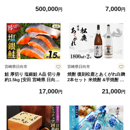
崎県 日向市 500-06]
合分 [オキス 宮崎県 日向市 4
500,000
7,000
52061133] 黒米 玄米 もち麦
円
円
押し麦 野菜 おにぎり お弁当
米 こめ
宮崎県日向市
宮崎県日向市
鮭 厚切り 塩銀鮭 A品 切り身
焼酎 復刻松鹿とあくがれ白麹
約1.5kg [安田 宮崎県 日向市
2本セット 米焼酎 &芋焼酎 18
452061275] 銀鮭 鮭 魚介類 海
00ml×各1本 [七福酒店 宮崎県
17,000
21,000
鮮 さけ サケ 鮭切身 シャケ
日向市 452060647] 米 芋 本格
円
円
切り身 1.5kg 1.5キロ 冷凍 家
焼酎 復刻 牧水 白麹 20度 25
庭用 おかず 弁当 銀鮭切り身
度
魚