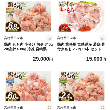
宮崎県日向市
宮崎県日向市
鶏肉 もも肉 小分け 切身 340g
鶏肉 業務用 宮崎県産 若鶏 骨
20袋 計 6.8kg 冷凍 宮崎県産
付きもも 250g 10本 セット [T
[南九フーズ 宮崎県 日向市 45
RINITY 宮崎県 日向市 452061
29,000
15,000
2061696] とり肉 鳥肉 鶏もも
341] 小分け 冷凍 骨付きもも
円
円
鶏もも肉 鶏 冷凍 真空包装 宮
肉 詰め合わせ
崎 個包装 大容量 お弁当 ◎
宮崎県日向市
宮崎県日向市