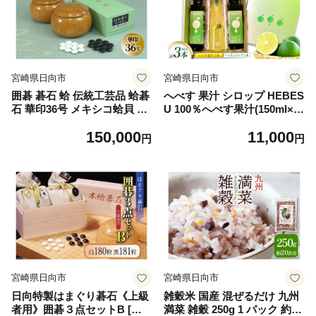
unagi 鰻 ウナギ うなぎ蒲焼
うなぎ 国産 ウナギ 蒲焼 うな
ぎ ウナギ unagi 国産 蒲焼き
◇◆ ◎
宮崎県日向市
宮崎県日向市
囲碁 碁石 蛤 伝統工芸品 蛤碁
へべす 果汁 シロップ HEBES
石 華印36号 メキシコ蛤貝 使
U 100％へべす果汁(150ml×2
用 欅碁笥セット [日向碁盤碁
本)へべすシロップ(120ml×1
150,000
11,000
石 宮崎県 日向市 452061256]
本)計3本セット [ひむか農園
円
円
黒 白 欅 卓上 ゲーム テーブ
宮崎県 日向市 452060727] 酢
ルゲーム
ポン酢 調味料 飲料 国産 香酸
柑橘 ヘベス 宮崎 ビタミンC
アミノ酸
宮崎県日向市
宮崎県日向市
日向特製はまぐり碁石《上級
雑穀米 国産 混ぜるだけ 九州
者用》囲碁３点セットB [宮
満菜 雑穀 250g 1 パック 約20