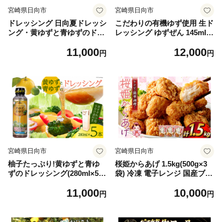
宮崎県日向市
宮崎県日向市
ドレッシング 日向夏ドレッシ
こだわりの有機ゆず使用 生ド
ング・黄ゆずと青ゆずのドレ
レッシング ゆずぜん 145ml×
ッシング 5本セット 紙袋付き
4本 [ミツイシ 宮崎県 日向市
11,000
12,000
[ミツイシ 宮崎県 日向市 4520
452060842] 調味料 柑橘 ゆず
円
円
60467] 小分け 袋 ゆず 日向夏
詰め合わせ セット
サラダ 調味料 広口 ボトル
宮崎県日向市
宮崎県日向市
柚子たっぷり!黄ゆずと青ゆ
桜姫からあげ 1.5kg(500g×3
ずのドレッシング(280ml×5
袋) 冷凍 電子レンジ 国産ブラ
本)セット〔紙袋付き〕 [ミツ
ンド鶏 [道の駅「日向」物産
11,000
10,000
イシ 宮崎県 日向市 45206006
館 宮崎県 日向市 452060798]
円
円
8]
醤油味 桜姫(R) 鶏肉 唐揚げ
から揚げ 調理 温めるだけ 小
分け むね肉 桜色 グルタミン