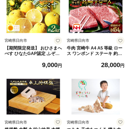
酸 ビタミンＥ豊富
宮崎県日向市
宮崎県日向市
【期間限定発送】 おひさまへ
牛肉 宮崎牛 A4 A5 等級 ロー
べす ひなたGAP認定 ふぞろ
ス ワンポンド ステーキ 約45
い 2kg [へべすの悠美園 宮崎
4g (WF-130) [日本ハムマーケ
9,000
28,000
県 日向市 452060723] へべす
ティング 宮崎県 日向市 4520
円
円
ヘベス 宮崎 果物 フルーツ く
60960] 冷凍 1ポンド 牛 肉 国
だもの 柑橘 ポン酢 調味料 果
産 450g 牛 肉 宮崎
汁
宮崎県日向市
宮崎県日向市