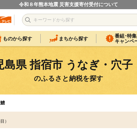
令和８年熊本地震 災害支援寄付受付について
番組･特集
ものから探す
まちから探す
キャンペ
児島県 指宿市 うなぎ・穴子
のふるさと納税を探す
・鱧
件目）