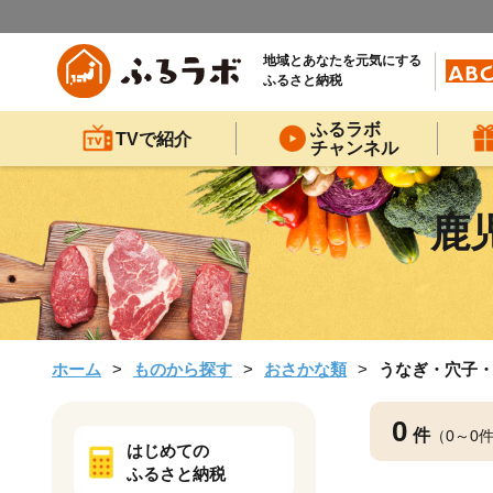
地域とあなたを元気にする
ふるさと納税
ふるラボ
TVで紹介
チャンネル
鹿
ホーム
ものから探す
おさかな類
うなぎ・穴子
0
件
（0～0
はじめての
ふるさと納税