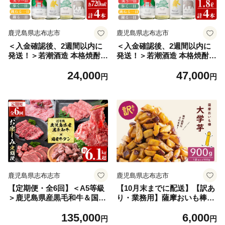
鹿児島県志布志市
鹿児島県志布志市
＜入金確認後、2週間以内に
＜入金確認後、2週間以内に
発送！＞若潮酒造 本格焼酎・
発送！＞若潮酒造 本格焼酎・
スピリッツ＜一日シリーズ＞
スピリッツ＜一日シリーズ＞
24,000
47,000
飲み比べセット 720ml×4本！
飲み比べセット 1800ml×4
円
円
歩く一日 跳ねる一日 躍る一
本！歩く一日 跳ねる一日 躍
日 笑う一日 芋焼酎 鹿児島 む
る一日 笑う一日 芋焼酎 鹿児
ぎ焼酎 いも焼酎 ハイボール
島むぎ焼酎 いも焼酎 ハイボ
にもぴったり樽熟成焼酎 本格
ールにも！樽熟成焼酎 本格焼
焼酎 b4-011-2w
酎 一升瓶 d7-003-2w
鹿児島県志布志市
鹿児島県志布志市
【定期便・全6回】＜A5等級
【10月末までに配送】【訳あ
＞鹿児島県産黒毛和牛＆国産
り・業務用】薩摩おいも棒セ
牛タンのお楽しみ牛肉定期便
ット 900g p6-014-10
135,000
6,000
＜計6.1kg超＞ 定期便 牛肉 肉
円
円