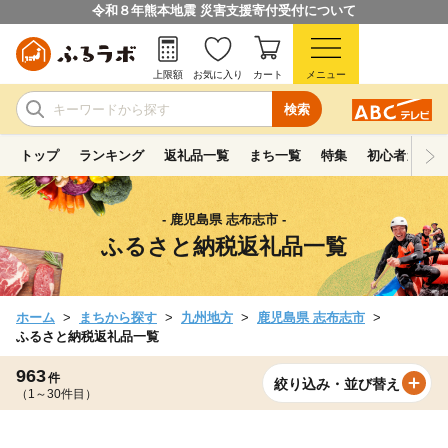
令和８年熊本地震 災害支援寄付受付について
上限額
お気に入り
カート
メニュー
検索
トップ
ランキング
返礼品一覧
まち一覧
特集
初心者ガイド
- 鹿児島県 志布志市 -
ふるさと納税返礼品一覧
ホーム
まちから探す
九州地方
鹿児島県 志布志市
ふるさと納税返礼品一覧
963
件
絞り込み・並び替え
（1～30件目）