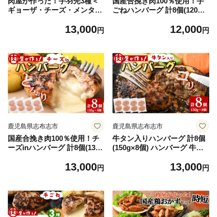
肉屋が作った！手羽先3種＜
国産合挽き肉100％使用！手
ギョーザ・チーズ・メンタイ
ごねハンバーグ 計8個(120g×
＞計26本 鶏肉 手羽先 手羽餃
8個) ハンバーグ 国産 おかず
13,000
12,000
子 チーズ 明太子 唐揚げ おか
お弁当 時短 冷凍 小分け a2-0
円
円
ず お弁当 時短 簡単調理 冷凍
91
a3-218
鹿児島県志布志市
鹿児島県志布志市
国産合挽き肉100％使用！チ
牛タン入りハンバーグ 計8個
ーズinハンバーグ 計8個(135g
(150g×8個) ハンバーグ 牛タ
×8個) ハンバーグ チーズ 国産
ン 牛 豚 おかず お弁当 時短
13,000
13,000
おかず お弁当 時短 冷凍 小分
冷凍 小分け a3-220
円
円
け a3-219