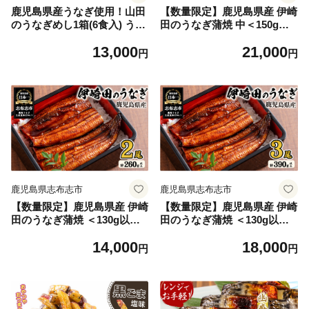
鹿児島県産うなぎ使用！山田
【数量限定】鹿児島県産 伊崎
のうなぎめし1箱(6食入) うな
田のうなぎ蒲焼 中＜150g以
ぎ 鰻 国産 鹿児島 蒲焼き か
上＞× 3尾(計450g以上) 鰻 う
13,000
21,000
ばやき タレ ご飯 おこわ うな
なぎ ウナギ 蒲焼き 3尾 国産
円
円
ぎめし a3-237
九州産 鹿児島県産 冷凍 おつ
まみ 鰻重 うな丼 b1-020
鹿児島県志布志市
鹿児島県志布志市
【数量限定】鹿児島県産 伊崎
【数量限定】鹿児島県産 伊崎
田のうなぎ蒲焼 ＜130g以上
田のうなぎ蒲焼 ＜130g以上
＞× 2尾(計260g以上) 鰻 うな
＞× 3尾(計390g以上) 鰻 うな
14,000
18,000
ぎ ウナギ 蒲焼き 2尾 国産 九
ぎ ウナギ 蒲焼き 3尾 国産 九
円
円
州産 鹿児島県産 冷凍 おつま
州産 鹿児島県産 冷凍 おつま
み 鰻重 うな丼 a4-082
み 鰻重 うな丼 a8-077