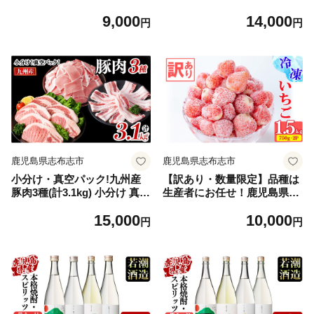
肉 鶏 からあげ 唐揚げ 弁当
鶏肉 鶏 からあげ 唐揚げ 弁当
9,000
14,000
惣菜 おかず 揚げ物 冷凍 レン
惣菜 おかず 揚げ物 冷凍 レン
円
円
ジ 業務用 訳あり test-ryu012
ジ 業務用 訳あり test-ryu012
8-900
8-1400
鹿児島県志布志市
鹿児島県志布志市
小分け・真空パック!九州産
【訳あり・数量限定】品種は
豚肉3種(計3.1kg) 小分け 真空
生産者にお任せ！鹿児島県産
パック 豚肉 豚 ロース バラ
冷凍いちご(750g×2P 計1.5k
15,000
10,000
モモ ウデ バラエティ セット
g) いちご イチゴ 苺 ジャム
円
円
とんかつ とんてき 野菜炒め
スムージー 冷凍 小分け 紅ほ
a5-319
っぺ さがほのか 真空 a0-326