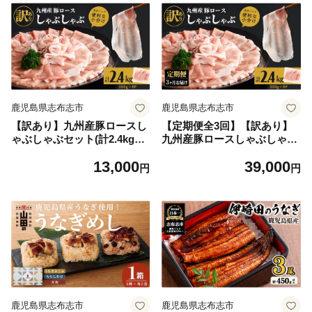
鹿児島県志布志市
鹿児島県志布志市
【訳あり】九州産豚ロースし
【定期便全3回】【訳あり】
ゃぶしゃぶセット(計2.4kg・
九州産豚ロースしゃぶしゃぶ
300g×8P) 国産 九州産 豚 豚
セット(計7.2kg・300g×8P×3
13,000
39,000
肉 豚ロース 豚しゃぶ しゃぶ
回) 国産 九州産 豚 豚肉 豚ロ
円
円
しゃぶ 冷凍 真空パック 小分
ース 豚しゃぶ しゃぶしゃぶ
け 訳アリ a3-245
冷凍 真空パック 小分け 訳ア
リ t0039-007
鹿児島県志布志市
鹿児島県志布志市