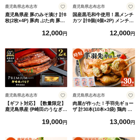
鹿児島県志布志市
鹿児島県志布志市
鹿児島県産 豚のみそ漬け 計8
国産黒毛和牛使用！黒メンチ
枚(2枚×4P) 豚肉 ぶた肉 豚ロ
カツ 計8個(4個×2P) メンチカ
ース 国産 九州産 味噌漬け 保
ツ 国産 黒毛和牛 牛 豚 手造
12,000
12,000
存 おかず 時短 簡単調理 冷凍
り おかず お弁当 時短 冷凍
円
円
小分け a2-090
小分け a2-092
鹿児島県志布志市
鹿児島県志布志市
【ギフト対応】【数量限定】
肉屋が作った！手羽先ギョー
鹿児島県産 伊崎田のうなぎ蒲
ザ 計30本(10本×3袋) 鶏肉 手
焼 中＜150g以上＞× 2尾(計30
羽先 手羽餃子 餃子 唐揚げ お
19,000
13,000
0g以上) 鰻 うなぎ ウナギ 蒲
かず お弁当 時短 簡単調理 冷
円
円
焼き 2尾 国産 九州産 鹿児島
凍 a3-215
県産 冷凍 おつまみ 鰻重 うな
丼 ギフト 贈答用 プレゼント