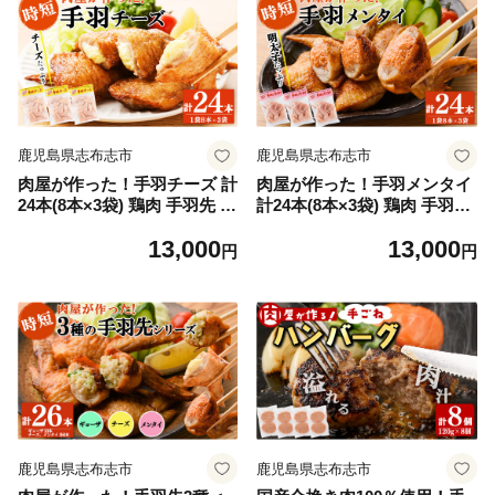
化粧箱 a9-030
鹿児島県志布志市
鹿児島県志布志市
肉屋が作った！手羽チーズ 計
肉屋が作った！手羽メンタイ
24本(8本×3袋) 鶏肉 手羽先 手
計24本(8本×3袋) 鶏肉 手羽先
羽餃子 餃子 チーズ 唐揚げ お
手羽餃子 餃子 明太子 唐揚げ
13,000
13,000
かず お弁当 時短 簡単調理 冷
おかず お弁当 時短 簡単調理
円
円
凍 a3-217
冷凍 a3-216
鹿児島県志布志市
鹿児島県志布志市