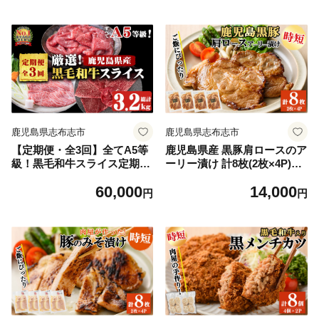
お楽しみ バラエティ 小分け
牛たん すき焼き しゃぶしゃ
ぶ ステーキ 焼肉 セット 頒布
会 t0135-001
鹿児島県志布志市
鹿児島県志布志市
【定期便・全3回】全てA5等
鹿児島県産 黒豚肩ロースのア
級！黒毛和牛スライス定期便
ーリー漬け 計8枚(2枚×4P)
(肩ロース1,000g・赤身1,000
豚肉 肩ロース 国産 保存 おか
60,000
14,000
g・特選1,200g 合計3.2kg) 鹿
ず お弁当 時短 簡単調理 冷凍
円
円
児島県産 黒毛和牛 国産 肉 牛
小分け a4-086
肉 赤身 霜降り すき焼き しゃ
ぶしゃぶ 冷凍 小分け 定期便
t006-014