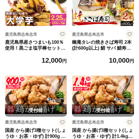
鹿児島県志布志市
鹿児島県志布志市
鹿児島県産さつまいも100％
幽庵タレの焼きさば寿司 2本
使用！黒ごま塩芋棒セット
(計600g以上) 鯖 サバ 鯖寿司
(計2.25kg・250g×9袋) さつま
サバ寿司 焼き鯖 すし レンジ
12,000
10,000
芋 大学芋 お芋棒 ごま ごま塩
冷凍 a0-368
円
円
国産 九州産 鹿児島県産 冷凍
小分け スイーツ お菓子 アイ
ス ランキング 人気 a2-096
受付前
受付前
鹿児島県志布志市
鹿児島県志布志市
国産 から揚げ3種セット(しょ
国産 から揚げ3種セット(しょ
うゆ・お茶・ゆず) 計900g 鶏
うゆ・お茶・ゆず) 計1.4kg