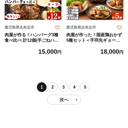
鹿児島県志布志市
鹿児島県志布志市
肉屋が作る！ハンバーグ3種
肉屋が作った！国産鶏おかず
食べ比べ 計12個(手ごねハン
5種セット＜手羽先ギョー
バーグ・チーズinハンバー
ザ・手羽チーズ・手羽メンタ
15,000
18,000
グ・タンバーグ 各4個) 牛タ
イ・パリッと手羽・チキンバ
円
円
ン おかず 惣菜 お弁当 冷凍 a
ー＞鶏肉 手羽餃子 明太子 チ
5-316
ーズ 保存 唐揚げ からあげ お
かず 時短 簡単調理 冷凍 a8-0
79
1
2
3
4
5
次へ