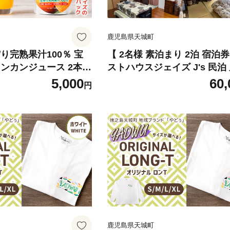
鹿児島県天城町
り完熟果汁100％ 宝
【 2名様 素泊まり 2泊 宿泊券
タンカンジュース 2本セ
ストハウスジェイズ J's 民泊
×2本） 合計約400ml
トイレ 洗濯機 完備 徳之島 
5,000
60,
円
飲料 たんかん 果汁10
観光 宿泊 チケット ゲストハ
 飲み物 ドリンク 果物
行 旅 ファミリー 家族 カップ
ト 九州 鹿児島県 天城
室禁煙 禁煙 宿泊チケット 駐
備 寝室 リラックススペース
鹿児島県天城町