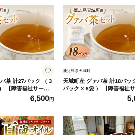
鹿児島県天城町
バ茶 計27パック （ 3
天城町産 グァバ茶 計18パック
袋 ） 【障害福祉サービ
パック × 6袋 ） 【障害福祉
びなぁ】 お茶 ティー
ス事業所あしびなぁ】 お茶 
6,500
5,
円
鹿児島県産 グァバ
パック 国産 鹿児島県産 グァ