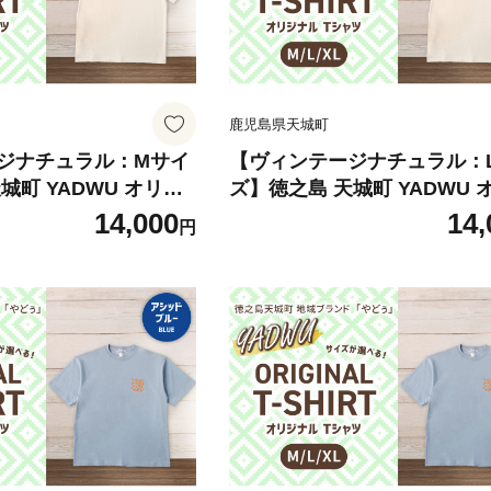
鹿児島県天城町
ジナチュラル：Mサイ
【ヴィンテージナチュラル：
城町 YADWU オリジ
ズ】徳之島 天城町 YADWU 
 地域ブランド ヤドゥ
ナル Tシャツ 地域ブランド 
14,000
14,
円
洋服 レディース メンズ
ー 1枚 服 洋服 レディース 
児島県
男女兼用 鹿児島県