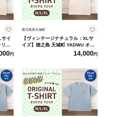
鹿児島県天城町
Lサイ
【ヴィンテージナチュラル：XLサ
オリジ
イズ】徳之島 天城町 YADWU オリ
ヤドゥ
ジナル Tシャツ 地域ブランド ヤド
000
14,000
円
円
メンズ
ゥー 1枚 服 洋服 レディース メンズ
男女兼用 鹿児島県