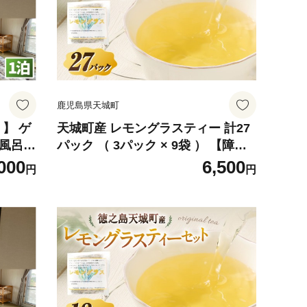
鹿児島県天城町
 】 ゲ
天城町産 レモングラスティー 計27
 風呂
パック （ 3パック × 9袋 ） 【障害
天城町
福祉サービス事業所あしびなぁ】
000
6,500
円
円
ウス 旅
お茶 ティーパック 国産 鹿児島県産
ル 全
レモングラス
車場完