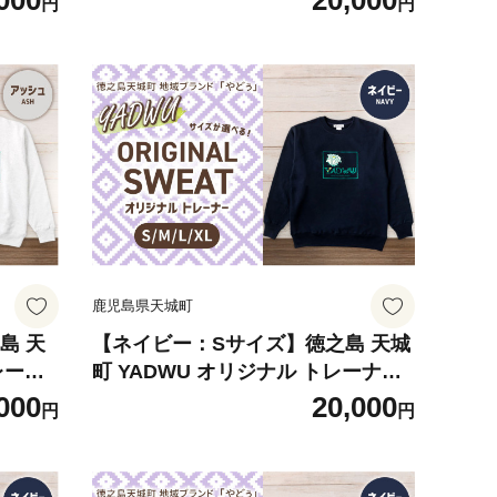
000
20,000
円
円
県
レディース 男女兼用 鹿児島県
鹿児島県天城町
島 天
【ネイビー：Sサイズ】徳之島 天城
レーナ
町 YADWU オリジナル トレーナー
 メン
地域ブランド ヤドゥー 1枚 メンズ
000
20,000
円
円
島県
レディース 男女兼用 鹿児島県