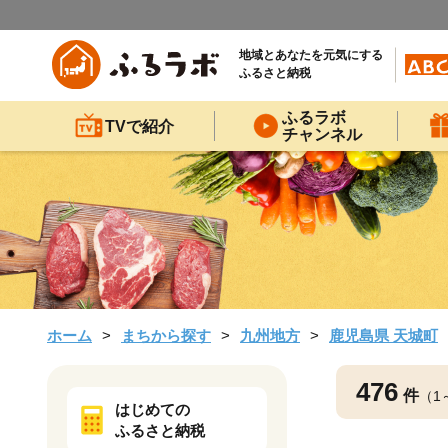
地域とあなたを元気にする
ふるさと納税
ふるラボ
TVで紹介
チャンネル
ホーム
まちから探す
九州地方
鹿児島県 天城町
476
件
（1
はじめての
ふるさと納税