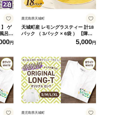
鹿児島県天城町
 】 ゲ
天城町産 レモングラスティー 計18
 風呂
パック （ 3パック × 6袋 ） 【障害
天城町
福祉サービス事業所あしびなぁ】
000
5,000
円
円
ウス 旅
お茶 ティーパック 国産 鹿児島県産
ル 全
レモングラス
車場完
鹿児島県天城町