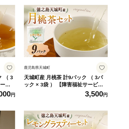
鹿児島県天城町
 （ 3
天城町産 月桃茶 計9パック （ 3パ
サービ
ック × 3袋 ） 【障害福祉サービス
ティー
事業所あしびなぁ】 お茶 ティーパ
000
3,500
円
円
バ
ック 国産 鹿児島県産 月桃