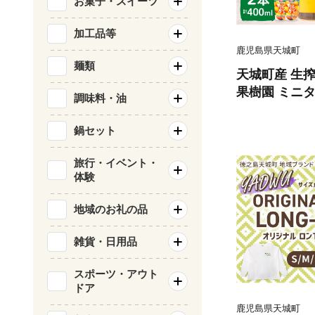
お菓子・スイーツ
加工品等
鹿児島県天城町
麺類
天城町産 生搾
果樹園 ミニ
調味料・油
ット（200ml
タンカン 果汁
鍋セット
0％ ジュース
くだもの セッ
旅行・イベント・
体験
町 常温
地域のお礼の品
雑貨・日用品
スポーツ・アウト
ドア
鹿児島県天城町