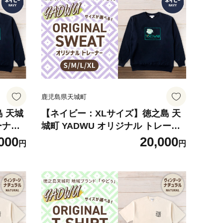
鹿児島県天城町
 天城
【ネイビー：XLサイズ】徳之島 天
ーナー
城町 YADWU オリジナル トレーナ
メンズ
ー 地域ブランド ヤドゥー 1枚 メン
000
20,000
円
円
県
ズ レディース 男女兼用 鹿児島県