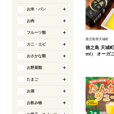
お米・パン
お肉
フルーツ類
鹿児島県天城町
カニ・エビ
徳之島 天城町
ml） オーガ
おさかな類
ガーリック 
ンオリーブオイ
お野菜類
ーブオイル ア
たまご
お酒
お飲み物