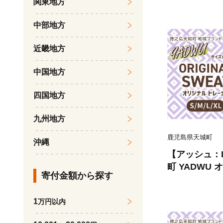
関東地方
ングスリープ 
女兼用 鹿児
中部地方
近畿地方
中国地方
四国地方
九州地方
鹿児島県天城町
沖縄
【アッシュ：
町 YADWU
寄付金額から探す
地域ブランド 
レディース 
1
万円以内