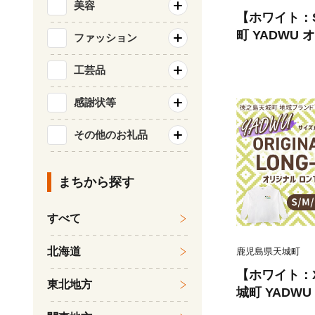
美容
【ホワイト：
町 YADWU 
ファッション
ブランド ヤド
グスリープ メ
工芸品
兼用 鹿児島
感謝状等
その他のお礼品
まちから探す
すべて
北海道
鹿児島県天城町
【ホワイト：
東北地方
城町 YADWU
域ブランド ヤ