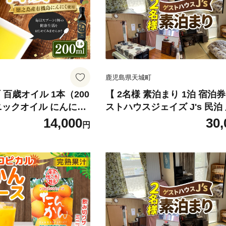
鹿児島県天城町
 百歳オイル 1本（200
【 2名様 素泊まり 1泊 宿泊券
ニックオイル にんにく
ストハウスジェイズ J's 民泊
有機 エクストラバージ
トイレ 洗濯機 完備 徳之島 
14,000
30,
円
ル 油 オリーブ オリ
観光 宿泊 チケット ゲストハ
ホエン 料理 調味料
行 旅 ファミリー 家族 カップ
室禁煙 禁煙 宿泊チケット 駐
備 寝室 リラックススペース