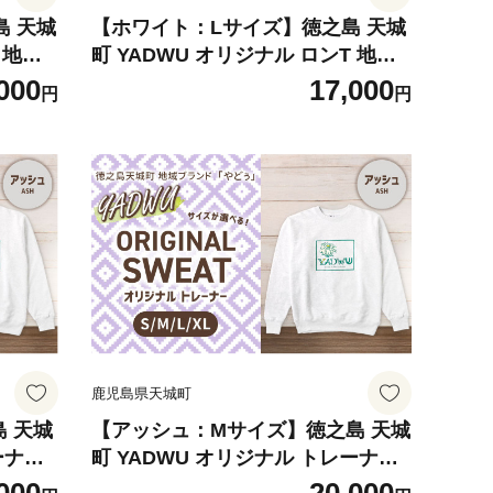
島 天城
【ホワイト：Lサイズ】徳之島 天城
 地域
町 YADWU オリジナル ロンT 地域
 ロン
ブランド ヤドゥー 1枚 ロンT ロン
000
17,000
円
円
 男女
グスリープ メンズ レディース 男女
兼用 鹿児島県
鹿児島県天城町
 天城
【アッシュ：Mサイズ】徳之島 天城
ーナー
町 YADWU オリジナル トレーナー
メンズ
地域ブランド ヤドゥー 1枚 メンズ