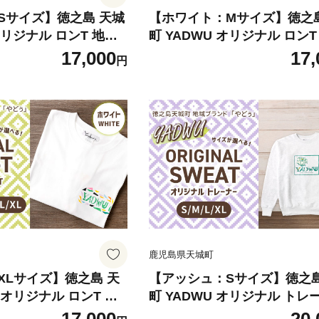
Sサイズ】徳之島 天城
【ホワイト：Mサイズ】徳之
オリジナル ロンT 地域
町 YADWU オリジナル ロンT
ゥー 1枚 ロンT ロン
ブランド ヤドゥー 1枚 ロンT
17,000
17,
円
ンズ レディース 男女
グスリープ メンズ レディース
県
兼用 鹿児島県
鹿児島県天城町
XLサイズ】徳之島 天
【アッシュ：Sサイズ】徳之島
 オリジナル ロンT 地
町 YADWU オリジナル トレ
ドゥー 1枚 ロンT ロ
地域ブランド ヤドゥー 1枚 