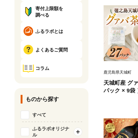
寄付上限額を
調べる
ふるラボとは
よくあるご質問
コラム
鹿児島県天城町
天城町産 グァ
パック × 9
ス事業所あし
ものから探す
パック 国産 
すべて
ふるラボオリジナ
ル