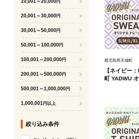
10,001～20,000
円
20,001～30,000
円
30,001～50,000
円
50,001～100,000
円
100,001～200,000
円
鹿児島県天城町
【ネイビー：
200,001～500,000
円
町 YADWU
地域ブランド 
500,001～1,000,000
円
レディース 
1,000,001
円以上
絞り込み条件