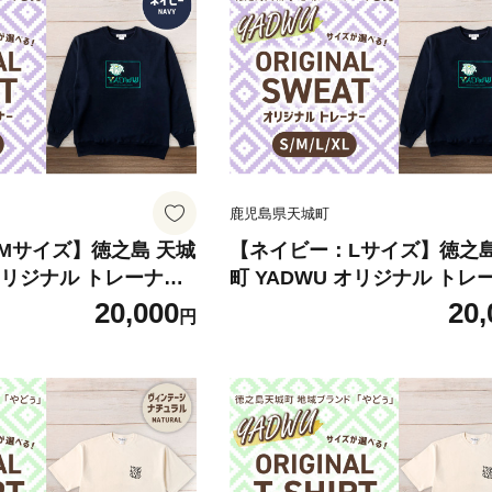
鹿児島県天城町
Mサイズ】徳之島 天城
【ネイビー：Lサイズ】徳之島
 オリジナル トレーナー
町 YADWU オリジナル トレ
ヤドゥー 1枚 メンズ
地域ブランド ヤドゥー 1枚 
20,000
20,
円
男女兼用 鹿児島県
レディース 男女兼用 鹿児島