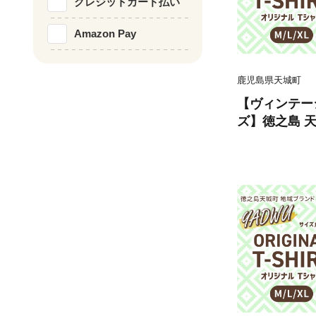
クレジットカード払い
Amazon Pay
鹿児島県天城町
【ヴィンテー
ズ】徳之島 天
ナル Tシャツ
ー 1枚 服 
男女兼用 鹿