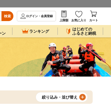
検索
ログイン・会員登録
上限額
お気に入り
カート
はじめての
ランキング
ーン
ふるさと納税
絞り込み・並び替え