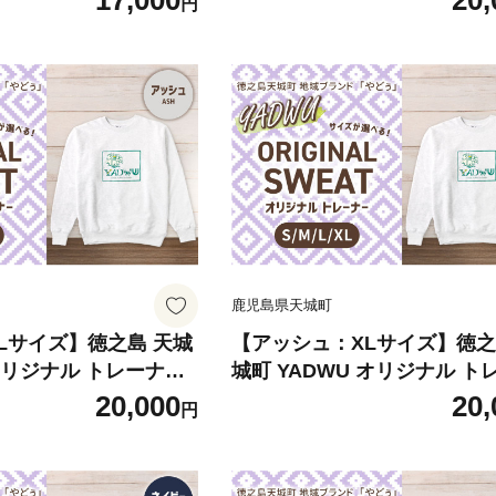
17,000
20,
円
メンズ レディース 男
レディース 男女兼用 鹿児島
島県
鹿児島県天城町
Lサイズ】徳之島 天城
【アッシュ：XLサイズ】徳之
 オリジナル トレーナー
城町 YADWU オリジナル ト
ヤドゥー 1枚 メンズ
ー 地域ブランド ヤドゥー 1枚
20,000
20,
円
男女兼用 鹿児島県
ズ レディース 男女兼用 鹿児