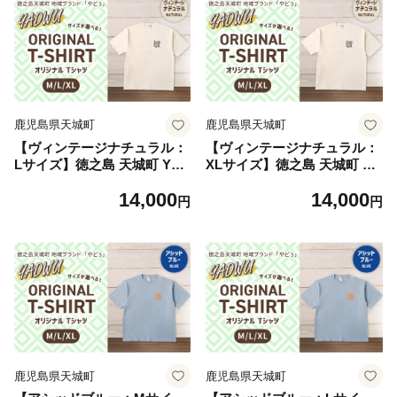
鹿児島県天城町
鹿児島県天城町
【ヴィンテージナチュラル：
【ヴィンテージナチュラル：
Lサイズ】徳之島 天城町 YAD
XLサイズ】徳之島 天城町 YA
WU オリジナル Tシャツ 地域
DWU オリジナル Tシャツ 地
14,000
14,000
ブランド ヤドゥー 1枚 服 洋
域ブランド ヤドゥー 1枚 服
円
円
服 レディース メンズ 男女兼
洋服 レディース メンズ 男女
用 鹿児島県
兼用 鹿児島県
鹿児島県天城町
鹿児島県天城町