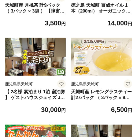
天城町産 月桃茶 計9パック
徳之島 天城町 百歳オイル 1
（ 3パック × 3袋 ） 【障害福
本（200ml） オーガニックオ
祉サービス事業所あしびな
イル にんにく ガーリック 有
3,500
14,000
ぁ】 お茶 ティーパック 国産
機 エクストラバージンオリー
円
円
鹿児島県産 月桃
ブオイル 油 オリーブ オリー
ブオイル アホエン 料理 調味
料
鹿児島県天城町
鹿児島県天城町
【 2名様 素泊まり 1泊 宿泊券
天城町産 レモングラスティー
】 ゲストハウスジェイズ J's
計27パック （ 3パック × 9袋
民泊 風呂 トイレ 洗濯機 完備
） 【障害福祉サービス事業所
30,000
6,500
徳之島 天城町 観光 宿泊 チケ
あしびなぁ】 お茶 ティーパ
円
円
ット ゲストハウス 旅行 旅 フ
ック 国産 鹿児島県産 レモン
ァミリー 家族 カップル 全室
グラス
禁煙 禁煙 宿泊チケット 駐車
場完備 寝室 リラックススペ