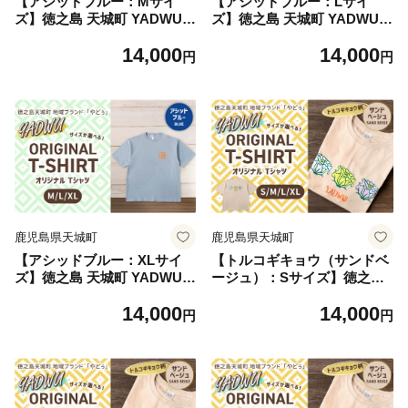
【アシッドブルー：Mサイ
【アシッドブルー：Lサイ
ズ】徳之島 天城町 YADWU
ズ】徳之島 天城町 YADWU
オリジナル Tシャツ 地域ブラ
オリジナル Tシャツ 地域ブラ
14,000
14,000
ンド ヤドゥー 1枚 服 洋服 レ
ンド ヤドゥー 1枚 服 洋服 レ
円
円
ディース メンズ 男女兼用 鹿
ディース メンズ 男女兼用 鹿
児島県
児島県
鹿児島県天城町
鹿児島県天城町
【アシッドブルー：XLサイ
【トルコギキョウ（サンドベ
ズ】徳之島 天城町 YADWU
ージュ）：Sサイズ】徳之島
オリジナル Tシャツ 地域ブラ
天城町 YADWU オリジナル T
14,000
14,000
ンド ヤドゥー 1枚 服 洋服 レ
シャツ 地域ブランド ヤドゥ
円
円
ディース メンズ 男女兼用 鹿
ー 1枚 服 洋服 デザイン プリ
児島県
ント レディース メンズ 男女
兼用 鹿児島県