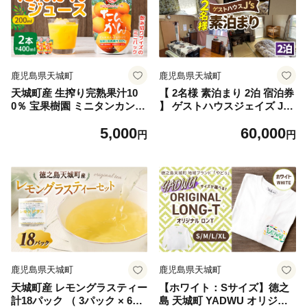
ース
鹿児島県天城町
鹿児島県天城町
天城町産 生搾り完熟果汁10
【 2名様 素泊まり 2泊 宿泊券
0％ 宝果樹園 ミニタンカンジ
】 ゲストハウスジェイズ J's
ュース 2本セット（200ml×2
民泊 風呂 トイレ 洗濯機 完備
5,000
60,000
本） 合計約400ml タンカン
徳之島 天城町 観光 宿泊 チケ
円
円
果汁飲料 たんかん 果汁100％
ット ゲストハウス 旅行 旅 フ
ジュース 飲み物 ドリンク 果
ァミリー 家族 カップル 全室
物 くだもの セット 九州 鹿児
禁煙 禁煙 宿泊チケット 駐車
島県 天城町 常温
場完備 寝室 リラックススペ
ース
鹿児島県天城町
鹿児島県天城町
天城町産 レモングラスティー
【ホワイト：Sサイズ】徳之
計18パック （ 3パック × 6袋
島 天城町 YADWU オリジナ