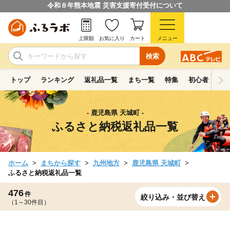
令和８年熊本地震 災害支援寄付受付について
上限額
お気に入り
カート
メニュー
検索
トップ
ランキング
返礼品一覧
まち一覧
特集
初心者ガイド
- 鹿児島県 天城町 -
ふるさと納税返礼品一覧
ホーム
まちから探す
九州地方
鹿児島県 天城町
ふるさと納税返礼品一覧
476
件
絞り込み・並び替え
（1～30件目）