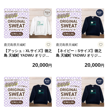
ース 男女兼用 鹿児島県
ース 男女兼用 鹿児島県
鹿児島県天城町
鹿児島県天城町
【アッシュ：XLサイズ】徳之
【ネイビー：Sサイズ】徳之
島 天城町 YADWU オリジナ
島 天城町 YADWU オリジナ
ル トレーナー 地域ブランド
ル トレーナー 地域ブランド
20,000
20,000
ヤドゥー 1枚 メンズ レディ
ヤドゥー 1枚 メンズ レディ
円
円
ース 男女兼用 鹿児島県
ース 男女兼用 鹿児島県