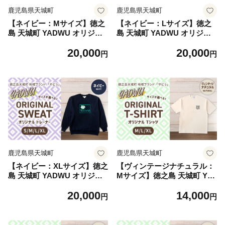
鹿児島県天城町
鹿児島県天城町
【ネイビー：Mサイズ】徳之
【ネイビー：Lサイズ】徳之
島 天城町 YADWU オリジナ
島 天城町 YADWU オリジナ
ル トレーナー 地域ブランド
ル トレーナー 地域ブランド
20,000
20,000
ヤドゥー 1枚 メンズ レディ
ヤドゥー 1枚 メンズ レディ
円
円
ース 男女兼用 鹿児島県
ース 男女兼用 鹿児島県
鹿児島県天城町
鹿児島県天城町
【ネイビー：XLサイズ】徳之
【ヴィンテージナチュラル：
島 天城町 YADWU オリジナ
Mサイズ】徳之島 天城町 YA
ル トレーナー 地域ブランド
DWU オリジナル Tシャツ 地
20,000
14,000
ヤドゥー 1枚 メンズ レディ
域ブランド ヤドゥー 1枚 服
円
円
ース 男女兼用 鹿児島県
洋服 レディース メンズ 男女
兼用 鹿児島県