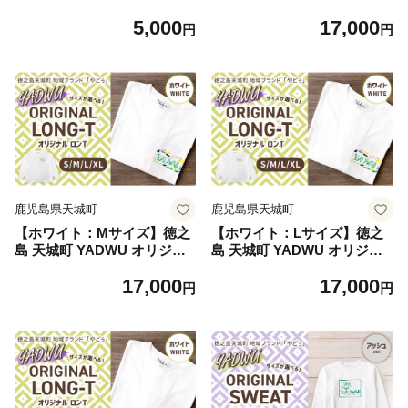
） 【障害福祉サービス事業所
ル ロンT 地域ブランド ヤド
5,000
17,000
あしびなぁ】 お茶 ティーパ
ゥー 1枚 ロンT ロングスリー
円
円
ック 国産 鹿児島県産 レモン
プ メンズ レディース 男女兼
グラス
用 鹿児島県
鹿児島県天城町
鹿児島県天城町
【ホワイト：Mサイズ】徳之
【ホワイト：Lサイズ】徳之
島 天城町 YADWU オリジナ
島 天城町 YADWU オリジナ
ル ロンT 地域ブランド ヤド
ル ロンT 地域ブランド ヤド
17,000
17,000
ゥー 1枚 ロンT ロングスリー
ゥー 1枚 ロンT ロングスリー
円
円
プ メンズ レディース 男女兼
プ メンズ レディース 男女兼
用 鹿児島県
用 鹿児島県