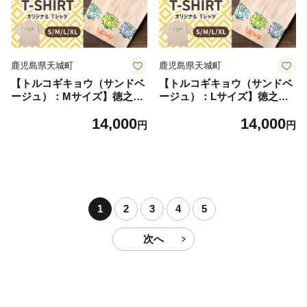
鹿児島県天城町
鹿児島県天城町
【トルコギキョウ（サンドベ
【トルコギキョウ（サンドベ
ージュ）：Mサイズ】徳之島
ージュ）：Lサイズ】徳之島
天城町 YADWU オリジナル T
天城町 YADWU オリジナル T
14,000
14,000
シャツ 地域ブランド ヤドゥ
シャツ 地域ブランド ヤドゥ
円
円
ー 1枚 服 洋服 デザイン プリ
ー 1枚 服 洋服 デザイン プリ
ント レディース メンズ 男女
ント レディース メンズ 男女
兼用 鹿児島県
兼用 鹿児島県
1
2
3
4
5
次へ