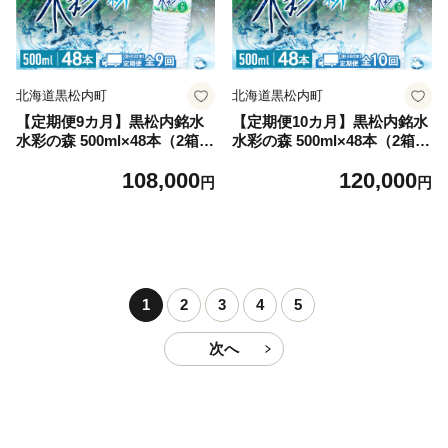
北海道黒松内町
北海道黒松内町
【定期便9カ月】黒松内銘水
【定期便10カ月】黒松内銘水
水彩の森 500ml×48本（2箱）
水彩の森 500ml×48本（2箱）
北海道 ミネラルウォーター
北海道 ミネラルウォーター
108,000
120,000
円
円
1
2
3
4
5
次へ