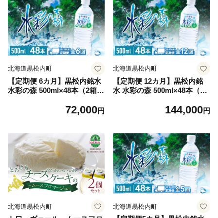
北海道黒松内町
北海道黒松内町
【定期便 6カ月】黒松内銘水
【定期便 12カ月】黒松内銘
水彩の森 500ml×48本（2箱）
水 水彩の森 500ml×48本（2
北海道 ミネラルウォーター
箱）北海道 ミネラルウォータ
72,000
144,000
ー
円
円
北海道黒松内町
北海道黒松内町