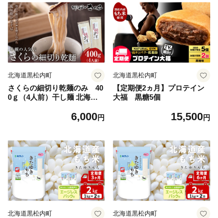
北海道黒松内町
北海道黒松内町
さくらの細切り乾麺のみ 40
【定期便2ヵ月】プロテイン
0ｇ（4人前）干し麺 北海道
大福 黒糖5個
産 黒松内町産 そば 蕎麦
6,000
15,500
円
円
北海道黒松内町
北海道黒松内町