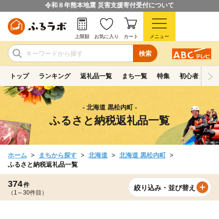
令和８年熊本地震 災害支援寄付受付について
上限額
お気に入り
カート
メニュー
検索
トップ
ランキング
返礼品一覧
まち一覧
特集
初心者ガイド
- 北海道 黒松内町 -
ふるさと納税返礼品一覧
ホーム
まちから探す
北海道
北海道 黒松内町
ふるさと納税返礼品一覧
374
件
絞り込み・並び替え
（1～30件目）