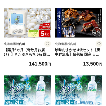
北海道黒松内町
北海道黒松内町
【隔月6カ月（奇数月お届
珍味おまかせ 4袋セット【田
け）】きたゆきもち 5㎏ 国産
中鮮魚店】個包装 国産 日本
北海道産 もち米 モチ米 コメ
海産 北海道 つまみ おやつ 鮭
141,500
13,500
トバ タラ ホッケ タコ ランダ
円
円
ム