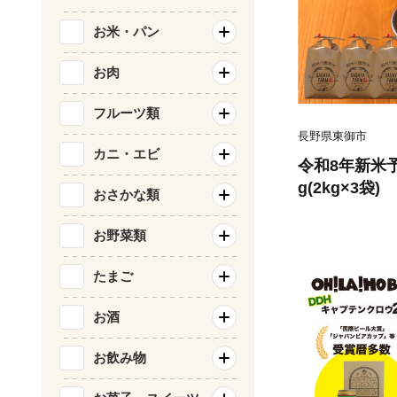
お米・パン
お肉
フルーツ類
長野県東御市
カニ・エビ
令和8年新米予
g(2kg×3袋
おさかな類
次発送｜笹屋
認証取得」特
お野菜類
たまご
お酒
お飲み物