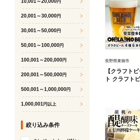
10,001～20,000
円
20,001～30,000
円
30,001～50,000
円
50,001～100,000
円
100,001～200,000
円
長野県東御市
【クラフトビ
200,001～500,000
円
ト クラフト
ルデンエール
500,001～1,000,000
円
ーベルセゾン
ホビール
1,000,001
円以上
絞り込み条件