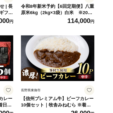
 | 長
令和8年新米予約【6回定期便】八重
 ギフト
原米6kg（2kg×3袋）白米 ※2026
年10月以降順次発送｜笹屋農園「農
000
114,000
円
円
薬削減長野県認証取得」特A米 コシ
ヒカリ
長野県東御市
カレー
【信州プレミアム牛】ビーフカレー
着日指
10個セット｜牧舎みねむら ※着日
指定不可