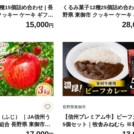
種15個詰め合わせ | 長
くるみ菓子12種25個詰め合わせ
クッキー ケーキ ギフト
野県 東御市 クッキー ケーキ
御菓子処花岡】
お取り寄せ【御菓子処花岡】
15,000
28,
円
長野県東御市
g（ふじ） ｜JA信州う
【信州プレミアム牛】ビーフ
組合 長野県 東御市産
5個セット｜牧舎みねむら ※
～12月中旬頃に順次発
定不可