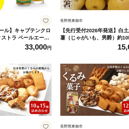
長野県東御市
ール】キャプテンクロ
【先行受付2026年発送】白
クストラ ペールエー
薯（じゃがいも、男爵）約10
御牧ふるさと農園 東御市産 ※
33,000
15,
円
 ブルワリー ※長野県
年8～12月お届け
長野県東御市