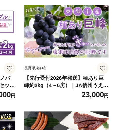
長野県東御市
ガノパ
【先行受付2026年発送】種あり巨
種セット
峰約2kg（4～6房）｜JA信州うえだ
秀果園
東部地区営農課 長野 東御市※9月上
000
23,000
円
円
旬順次発
旬～10月上旬頃お届け予定