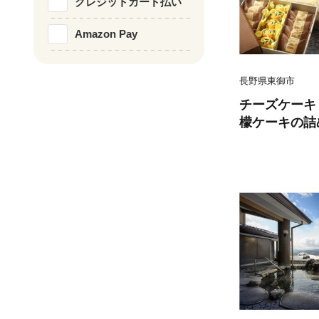
クレジットカード払い
Amazon Pay
長野県東御市
チーズケーキ
檬ケーキの詰め
岡 くるみ ス
せ 個包装 冷
レゼント お