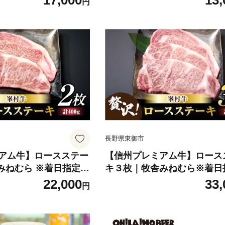
17,000
13,
円
長野県東御市
アム牛】ロースステー
【信州プレミアム牛】ロース
舎みねむら ※着日指定不
キ３枚｜牧舎みねむら※着日
可
22,000
33,
円