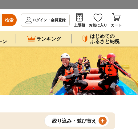
検索
ログイン・会員登録
上限額
お気に入り
カート
はじめての
ランキング
ーン
ふるさと納税
絞り込み・並び替え