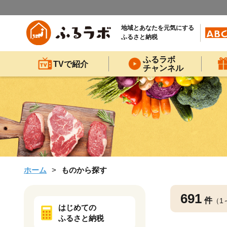
地域とあなたを元気にする
ふるさと納税
ふるラボ
TVで紹介
チャンネル
ホーム
ものから探す
691
件
（1
はじめての
ふるさと納税