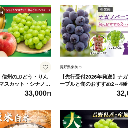
長野県東御市
】信州のぶどう・りん
【先行受付2026年発送】ナ
マスカット・シナノス
ープルと旬のおすすめ2～4
A信州うえだ農業協同
（合計3～4房、約2kg）｜
33,000
32,
円
東御市産
※2026年9月下旬～10月下
送