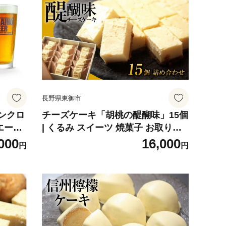
発送予定
長野県東御市
ンクロ
チーズケーキ「胡桃の醍醐味」15個
エー
| くるみ スイーツ 焼菓子 お取り寄
ラホビ
せ 個包装 冷凍 クッキー ギフト プ
000
16,000
円
円
レゼント お土産【御菓子処花岡】