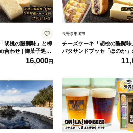
長野県東御市
「胡桃の醍醐味」と檸
チーズケーキ「胡桃の醍醐味
合わせ | 御菓子処花
バタサンドブッセ「ほのか」
イーツ 焼菓子 お取り寄
ト｜御菓子処花岡
16,000
11,
円
凍 クッキー ギフト プ
土産 レモンケーキ