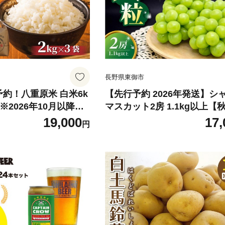
長野県東御市
約！八重原米 白米6k
【先行予約 2026年発送】シ
) ※2026年10月以降順
マスカット2房 1.1kg以上【
農園「農薬削減長野県
け】｜JA信州うえだ農業協
19,000
17,
円
A米 コシヒカリ
長野 先行予約 産地直送 ぶど
用 ギフト 2房 フルーツ 果物
め 厳選 種無し 皮ごと 大粒