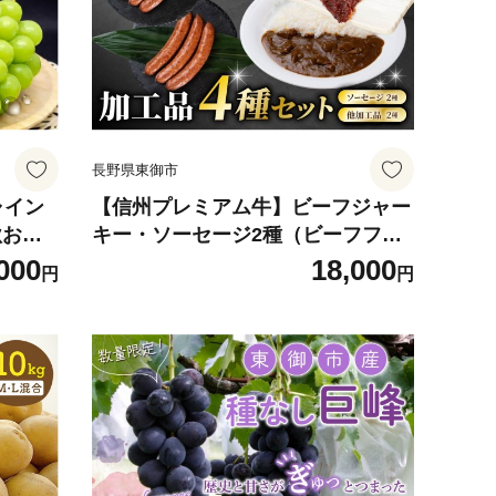
長野県東御市
ャイン
【信州プレミアム牛】ビーフジャー
秋お届
キー・ソーセージ2種（ビーフフラ
同組合
ンク・チョリソー）・ビーフカレー
000
18,000
円
円
う 贈答
セット｜牧舎みねむら ※着日指定
 おすす
不可