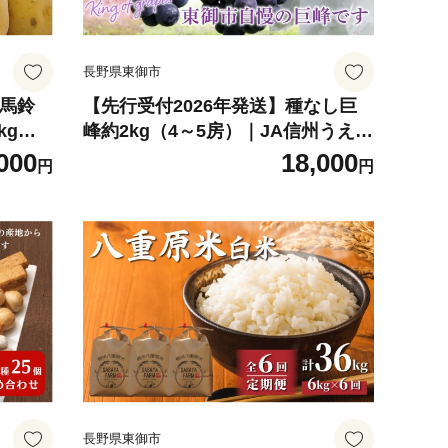
長野県東御市
土馬鈴
【先行受付2026年発送】種なし巨
kg｜
峰約2kg（4～5房）｜JA信州うえだ
2026
東部地区営農課 長野 東御市産 人気
000
18,000
円
円
ぶどう 贈答用 ギフト フルーツ 果物
おすすめ 厳選 大粒 種無し ※9月上
旬～10月上旬お届け
長野県東御市