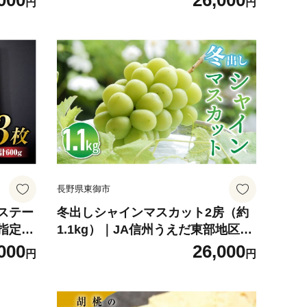
000
26,000
円
円
長野県東御市
ステー
冬出しシャインマスカット2房（約
指定不
1.1kg）｜JA信州うえだ東部地区営
農課 長野 東御市産 人気 ぶどう 贈
000
26,000
円
円
答用 ギフト 冬 フルーツ 果物 おす
すめ 厳選 種無し 皮ごと 大粒 ※2
026年11月下旬～12月中旬頃に順次