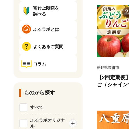
寄付上限額を
調べる
ふるラボとは
よくあるご質問
コラム
長野県東御市
【2回定期便
ご（シャイン
イート）｜J
ものから探す
組合 長野県 
すべて
ふるラボオリジナ
ル