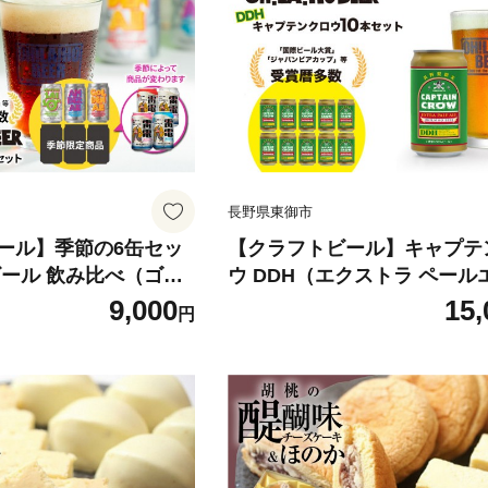
長野県東御市
ール】季節の6缶セッ
【クラフトビール】キャプテ
ビール 飲み比べ（ゴー
ウ DDH（エクストラ ペール
、アンバーエール、ヌ
ル）350ml 10缶セット｜オ
9,000
15,
円
、季節仕込み）｜オラ
ール 地ビール ブルワリー ※長野県
限定販売！