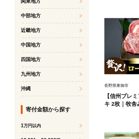
関東地方
送予定
中部地方
近畿地方
中国地方
四国地方
九州地方
長野県東御市
沖縄
【信州プレミ
キ 2枚｜牧
寄付金額から探す
可
1
万円以内