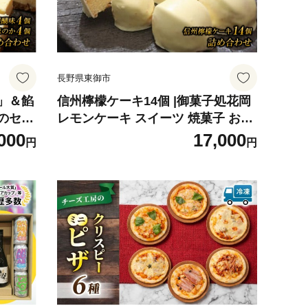
長野県東御市
」＆餡
信州檸檬ケーキ14個 |御菓子処花岡
のセッ
レモンケーキ スイーツ 焼菓子 お取
り寄せ 個包装 冷凍 ギフト プレゼン
000
17,000
円
円
ト お持たせ チョコレート