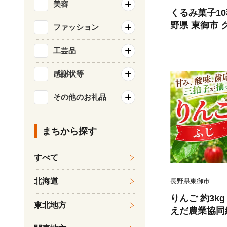
美容
くるみ菓子10
野県 東御市 
ファッション
お取り寄せ【
工芸品
感謝状等
その他のお礼品
まちから探す
すべて
北海道
長野県東御市
りんご 約3k
東北地方
えだ農業協同
※11月下旬