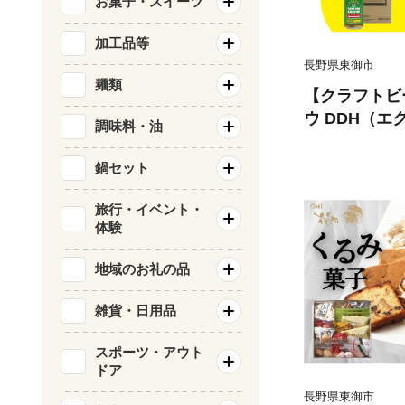
お菓子・スイーツ
加工品等
長野県東御市
麺類
【クラフトビ
ウ DDH（エ
調味料・油
ル）350ml 24缶セット｜オラホビ
ール 地ビール
鍋セット
限定販売！
旅行・イベント・
体験
地域のお礼の品
雑貨・日用品
スポーツ・アウト
ドア
長野県東御市