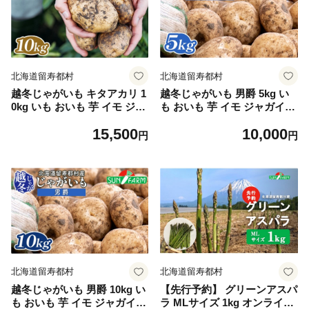
北海道留寿都村
北海道留寿都村
越冬じゃがいも キタアカリ 1
越冬じゃがいも 男爵 5kg い
0kg いも おいも 芋 イモ ジャ
も おいも 芋 イモ ジャガイモ
ガイモ ポテト きたあかり オ
ポテト だんしゃく オンライ
15,500
10,000
ンライン 申請 ふるさと納税
ン 申請 ふるさと納税 北海道
円
円
北海道 留寿都 野菜 根菜 ホク
留寿都 野菜 根菜 産地直送 新
ホク 産地直送 新鮮 採れたて
鮮 採れたて ポテトサラダ コ
ポテトサラダ コロッケ スー
ロッケ マッシュポテト 5キロ
プ 10キロ 留寿都村【24021】
留寿都村【24022】
北海道留寿都村
北海道留寿都村
越冬じゃがいも 男爵 10kg い
【先行予約】 グリーンアスパ
も おいも 芋 イモ ジャガイモ
ラ MLサイズ 1kg オンライン