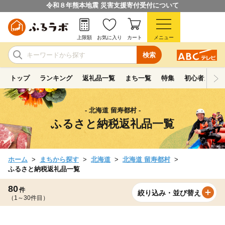
令和８年熊本地震 災害支援寄付受付について
上限額
お気に入り
カート
メニュー
検索
トップ
ランキング
返礼品一覧
まち一覧
特集
初心者ガイド
- 北海道 留寿都村 -
ふるさと納税返礼品一覧
ホーム
まちから探す
北海道
北海道 留寿都村
ふるさと納税返礼品一覧
80
件
絞り込み・並び替え
（1～30件目）