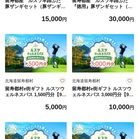
留寿都産 ルスツ羊蹄ぶた
留寿都産 ルスツ羊蹄ぶた
豚ザンギセット（豚ザンギ
『徳用』豚ザンギセット（豚
【約1.1kg】）【28013】
ザンギ【約2.8kg】）【2801
15,000
30,000
4】
円
円
北海道留寿都村
北海道留寿都村
留寿都村e街ギフト ルスツウ
留寿都村e街ギフト ルスツウ
ェルネスパス 1,500円分【991
ェルネスパス 3,000円分【991
01】
02】
5,000
10,000
円
円