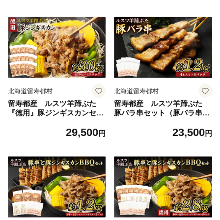
北海道留寿都村
北海道留寿都村
留寿都産 ルスツ羊蹄ぶた
留寿都産 ルスツ羊蹄ぶた
『徳用』豚ジンギスカンセッ
豚バラ串セット（豚バラ串
ト（豚ジンギスカン【約3.0k
【約1.2kg】）【28004】
29,500
23,500
g】）【28006】
円
円