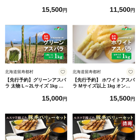
ポテト だんしゃく オンライ
申請 ふるさと納税 北海道 留
15,500
11,500
ン 申請 ふるさと納税 北海道
寿都 アスパラ アスパラガス
円
円
留寿都 野菜 根菜 産地直送 新
野菜 春 旬野菜 季節野菜 産地
鮮 採れたて ポテトサラダ コ
直送 新鮮 採れたて サラダ お
ロッケ マッシュポテト 10キ
かず グラタン 肉巻き 1キロ
ロ 留寿都村【24023】
留寿都村【24001】
北海道留寿都村
北海道留寿都村
【先行予約】グリーンアスパ
【先行予約】 ホワイトアスパ
ラ 太物 L～2Lサイズ 1kg オ
ラ Mサイズ以上 1kg オンラ
ンライン 申請 ふるさと納税
イン 申請 ふるさと納税 北海
15,000
15,500
北海道 留寿都 アスパラ アス
道 留寿都 アスパラ アスパラ
円
円
パラガス 野菜 春 旬野菜 季節
ガス 野菜 春 旬野菜 季節野菜
野菜 産地直送 新鮮 採れたて
産地直送 新鮮 採れたて サラ
サラダ おかず グラタン 肉巻
ダ おかず グラタン 肉巻き 1
き 1キロ 留寿都村【24002】
キロ 留寿都村【24003】