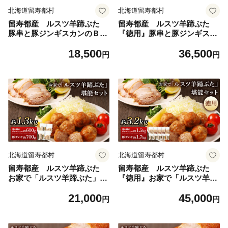
北海道留寿都村
北海道留寿都村
留寿都産 ルスツ羊蹄ぶた
留寿都産 ルスツ羊蹄ぶた
豚串と豚ジンギスカンのＢＢ
『徳用』豚串と豚ジンギスカ
Ｑセット（豚バラ串・豚つく
ンのＢＢＱセット（豚バラ
18,500
36,500
ね串・豚ジンギスカン【約1.
串・豚つくね串・豚ジンギス
円
円
2kg】）【28007】
カン【約2.8kg】）【28008】
北海道留寿都村
北海道留寿都村
留寿都産 ルスツ羊蹄ぶた
留寿都産 ルスツ羊蹄ぶた
お家で「ルスツ羊蹄ぶた」堪
『徳用』お家で「ルスツ羊蹄
能セット（昆布締めチャーシ
ぶた」堪能セット（昆布締め
21,000
45,000
ュー・豚ザンギ【約1.3k
チャーシュー・豚ザンギ【約
円
円
g】）【28009】
3.2kg】）【28010】