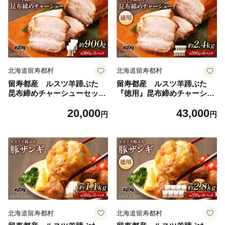
北海道留寿都村
北海道留寿都村
留寿都産 ルスツ羊蹄ぶた
留寿都産 ルスツ羊蹄ぶた
昆布締めチャーシューセット
『徳用』昆布締めチャーシュ
（昆布締めチャーシュー【約
ーセット（昆布締めチャーシ
20,000
43,000
900g】）【28011】
ュー【約2.4kg】）【28012】
円
円
北海道留寿都村
北海道留寿都村