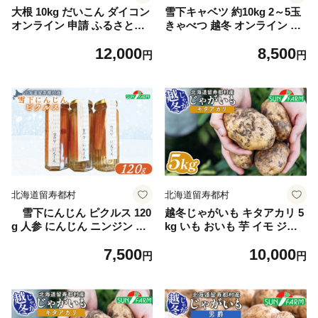
大根 10kg だいこん ダイコン
雪下キャベツ 約10kg 2～5玉
オンライン 申請 ふるさと納
きゃべつ 越冬 オンライン 申
税 北海道 留寿都 野菜 根菜
請 ふるさと納税 北海道 留寿
12,000
8,500
産地直送 新鮮 採れたて 大根
都 野菜 旬野菜 季節野菜 甘い
円
円
おろし サラダ 切干大根 漬物
みずみずしい 産地直送 新鮮
汁物 ビタミン 10キロ 留寿都
採れたて サラダ ポトフ 野菜
村【24009】
炒め 汁物 カレー 約10キロ 留
寿都村【24010】
北海道留寿都村
北海道留寿都村
雪下にんじん ピクルス 120
越冬じゃがいも キタアカリ 5
g 人参 にんじん ニンジン 越
kg いも おいも 芋 イモ ジャ
冬 オンライン 申請 ふるさと
ガイモ ポテト きたあかり オ
7,500
10,000
納税 北海道 留寿都 野菜 春
ンライン 申請 ふるさと納税
円
円
旬野菜 季節野菜 甘い フルー
北海道 留寿都 野菜 根菜 ホク
ツ みずみずしい 産地直送 新
ホク 産地直送 新鮮 採れたて
鮮 採れたて お弁当 おつまみ
ポテトサラダ コロッケ スー
酢漬け 留寿都村【24019】
プ 5キロ 留寿都村【24020】