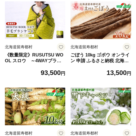
北海道留寿都村
北海道留寿都村
《数量限定》RUSUTSU WO
ごぼう 10kg ゴボウ オンライ
OL スロウ ～4WAYブラン
ン 申請 ふるさと納税 北海道
ケット～｜ルスツリゾート ブ
留寿都 野菜 根菜 産地直送 新
93,500
13,500
ランケット ウール ウール ル
鮮 採れたて サラダ きんぴら
円
円
スツウール 100％ 羊 羊毛 W
炊き込みご飯 かき揚げ 唐揚
OOL RUSUTSU アウトドア
げ 惣菜 美肌 10キロ 留寿都村
ひざ掛け ショール 腹巻き ル
【24008】
スツ 留寿都 ふるさと納税 北
海道【11004】
北海道留寿都村
北海道留寿都村