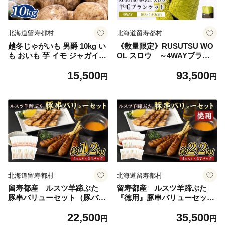
北海道留寿都村
北海道留寿都村
越冬じゃがいも 男爵 10kg い
《数量限定》RUSUTSU WO
も おいも 芋 イモ ジャガイモ
OL スロウ ～4WAYブラン
ポテト だんしゃく オンライ
ケット～｜ルスツリゾート ブ
15,500
93,500
ン 申請 ふるさと納税 北海道
ランケット ウール ウール ル
円
円
留寿都 野菜 根菜 産地直送 新
スツウール 100％ 羊 羊毛 W
鮮 採れたて ポテトサラダ コ
OOL RUSUTSU アウトドア
ロッケ マッシュポテト 10キ
ひざ掛け ショール 腹巻き ル
ロ 留寿都村【24023】
スツ 留寿都 ふるさと納税 北
海道【11004】
北海道留寿都村
北海道留寿都村
留寿都産 ルスツ羊蹄ぶた
留寿都産 ルスツ羊蹄ぶた
豚串バリューセット（豚バラ
『徳用』豚串バリューセット
串・豚つくね串【約1.2k
（豚バラ串・豚つくね串【約
22,500
35,500
g】）【28001】
2.2kg】）【28002】
円
円