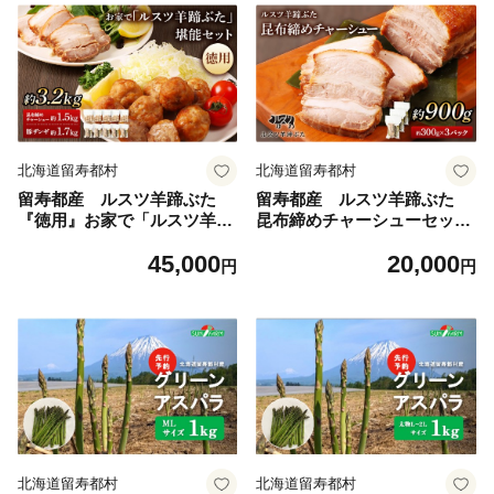
北海道留寿都村
北海道留寿都村
留寿都産 ルスツ羊蹄ぶた
留寿都産 ルスツ羊蹄ぶた
『徳用』お家で「ルスツ羊蹄
昆布締めチャーシューセット
ぶた」堪能セット（昆布締め
（昆布締めチャーシュー【約
45,000
20,000
チャーシュー・豚ザンギ【約
900g】）【28011】
円
円
3.2kg】）【28010】
北海道留寿都村
北海道留寿都村