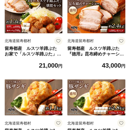
北海道留寿都村
北海道留寿都村
留寿都産 ルスツ羊蹄ぶた
留寿都産 ルスツ羊蹄ぶた
お家で「ルスツ羊蹄ぶた」堪
『徳用』昆布締めチャーシュ
能セット（昆布締めチャーシ
ーセット（昆布締めチャーシ
21,000
43,000
ュー・豚ザンギ【約1.3k
ュー【約2.4kg】）【28012】
円
円
g】）【28009】
北海道留寿都村
北海道留寿都村