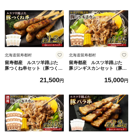
北海道留寿都村
北海道留寿都村
留寿都産 ルスツ羊蹄ぶた
留寿都産 ルスツ羊蹄ぶた
豚つくね串セット（豚つくね
豚ジンギスカンセット（豚ジ
串【約1.2kg】）【28003】
ンギスカン【約1.2kg】）【2
21,500
15,000
8005】
円
円