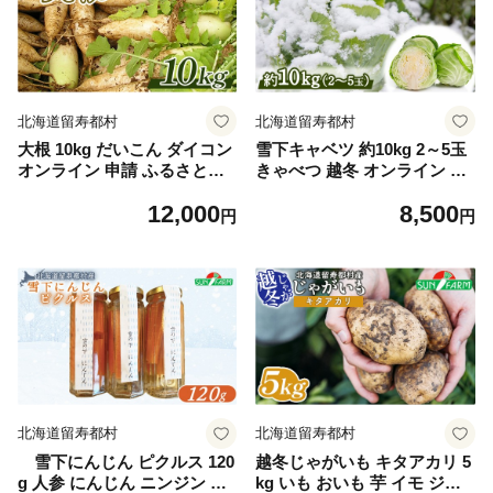
北海道留寿都村
北海道留寿都村
大根 10kg だいこん ダイコン
雪下キャベツ 約10kg 2～5玉
オンライン 申請 ふるさと納
きゃべつ 越冬 オンライン 申
税 北海道 留寿都 野菜 根菜
請 ふるさと納税 北海道 留寿
12,000
8,500
産地直送 新鮮 採れたて 大根
都 野菜 旬野菜 季節野菜 甘い
円
円
おろし サラダ 切干大根 漬物
みずみずしい 産地直送 新鮮
汁物 ビタミン 10キロ 留寿都
採れたて サラダ ポトフ 野菜
村【24009】
炒め 汁物 カレー 約10キロ 留
寿都村【24010】
北海道留寿都村
北海道留寿都村
雪下にんじん ピクルス 120
越冬じゃがいも キタアカリ 5
g 人参 にんじん ニンジン 越
kg いも おいも 芋 イモ ジャ