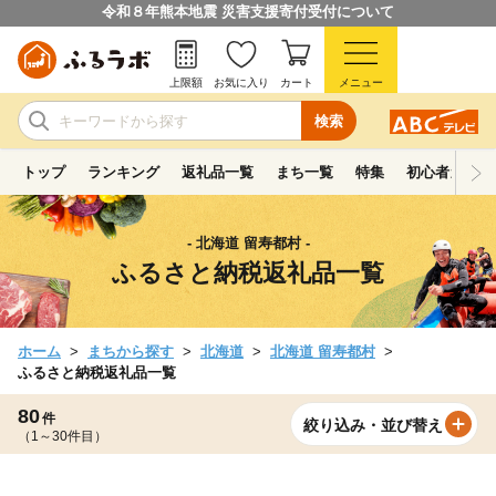
令和８年熊本地震 災害支援寄付受付について
上限額
お気に入り
カート
メニュー
検索
トップ
ランキング
返礼品一覧
まち一覧
特集
初心者ガイド
- 北海道 留寿都村 -
ふるさと納税返礼品一覧
ホーム
まちから探す
北海道
北海道 留寿都村
ふるさと納税返礼品一覧
80
件
絞り込み・並び替え
（1～30件目）