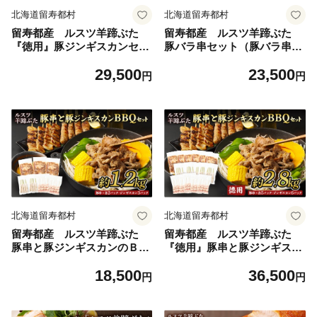
北海道留寿都村
北海道留寿都村
留寿都産 ルスツ羊蹄ぶた
留寿都産 ルスツ羊蹄ぶた
『徳用』豚ジンギスカンセッ
豚バラ串セット（豚バラ串
ト（豚ジンギスカン【約3.0k
【約1.2kg】）【28004】
29,500
23,500
g】）【28006】
円
円
北海道留寿都村
北海道留寿都村
留寿都産 ルスツ羊蹄ぶた
留寿都産 ルスツ羊蹄ぶた
豚串と豚ジンギスカンのＢＢ
『徳用』豚串と豚ジンギスカ
Ｑセット（豚バラ串・豚つく
ンのＢＢＱセット（豚バラ
18,500
36,500
ね串・豚ジンギスカン【約1.
串・豚つくね串・豚ジンギス
円
円
2kg】）【28007】
カン【約2.8kg】）【28008】