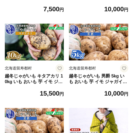
冬 オンライン 申請 ふるさと
ガイモ ポテト きたあかり オ
7,500
10,000
納税 北海道 留寿都 野菜 春
ンライン 申請 ふるさと納税
円
円
旬野菜 季節野菜 甘い フルー
北海道 留寿都 野菜 根菜 ホク
ツ みずみずしい 産地直送 新
ホク 産地直送 新鮮 採れたて
鮮 採れたて お弁当 おつまみ
ポテトサラダ コロッケ スー
酢漬け 留寿都村【24019】
プ 5キロ 留寿都村【24020】
北海道留寿都村
北海道留寿都村
越冬じゃがいも キタアカリ 1
越冬じゃがいも 男爵 5kg い
0kg いも おいも 芋 イモ ジャ
も おいも 芋 イモ ジャガイモ
ガイモ ポテト きたあかり オ
ポテト だんしゃく オンライ
15,500
10,000
ンライン 申請 ふるさと納税
ン 申請 ふるさと納税 北海道
円
円
北海道 留寿都 野菜 根菜 ホク
留寿都 野菜 根菜 産地直送 新
ホク 産地直送 新鮮 採れたて
鮮 採れたて ポテトサラダ コ
ポテトサラダ コロッケ スー
ロッケ マッシュポテト 5キロ
プ 10キロ 留寿都村【24021】
留寿都村【24022】