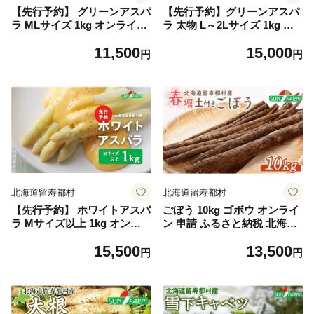
【先行予約】 グリーンアスパ
【先行予約】グリーンアスパ
ラ MLサイズ 1kg オンライン
ラ 太物 L～2Lサイズ 1kg オ
申請 ふるさと納税 北海道 留
ンライン 申請 ふるさと納税
11,500
15,000
寿都 アスパラ アスパラガス
北海道 留寿都 アスパラ アス
円
円
野菜 春 旬野菜 季節野菜 産地
パラガス 野菜 春 旬野菜 季節
直送 新鮮 採れたて サラダ お
野菜 産地直送 新鮮 採れたて
かず グラタン 肉巻き 1キロ
サラダ おかず グラタン 肉巻
留寿都村【24001】
き 1キロ 留寿都村【24002】
北海道留寿都村
北海道留寿都村
【先行予約】 ホワイトアスパ
ごぼう 10kg ゴボウ オンライ
ラ Mサイズ以上 1kg オンラ
ン 申請 ふるさと納税 北海道
イン 申請 ふるさと納税 北海
留寿都 野菜 根菜 産地直送 新
15,500
13,500
道 留寿都 アスパラ アスパラ
鮮 採れたて サラダ きんぴら
円
円
ガス 野菜 春 旬野菜 季節野菜
炊き込みご飯 かき揚げ 唐揚
産地直送 新鮮 採れたて サラ
げ 惣菜 美肌 10キロ 留寿都村
ダ おかず グラタン 肉巻き 1
【24008】
キロ 留寿都村【24003】