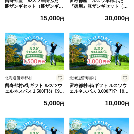
留寿都産 ルスツ羊蹄ぶた
留寿都産 ルスツ羊蹄ぶた
豚ザンギセット（豚ザンギ
『徳用』豚ザンギセット（豚
【約1.1kg】）【28013】
ザンギ【約2.8kg】）【2801
15,000
30,000
4】
円
円
北海道留寿都村
北海道留寿都村
留寿都村e街ギフト ルスツウ
留寿都村e街ギフト ルスツウ
ェルネスパス 1,500円分【991
ェルネスパス 3,000円分【991
01】
02】
5,000
10,000
円
円