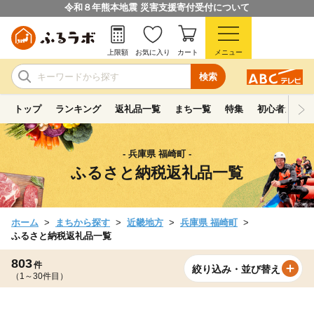
令和８年熊本地震 災害支援寄付受付について
上限額
お気に入り
カート
メニュー
検索
トップ
ランキング
返礼品一覧
まち一覧
特集
初心者ガイド
- 兵庫県 福崎町 -
ふるさと納税返礼品一覧
ホーム
まちから探す
近畿地方
兵庫県 福崎町
ふるさと納税返礼品一覧
803
件
絞り込み・並び替え
（1～30件目）