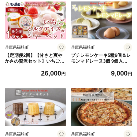
兵庫県福崎町
兵庫県福崎町
【定期便2回】【甘さと爽や
プチレモンケーキ5種6個＆レ
かさの贅沢セット】いちごミ
モンマドレーヌ3個 9個入り
ルクアイス＆いちごシャーベ
詰め合わせセット レモンケー
26,000
9,000
ット 各5個 計10個 いちご イ
キ マドレーヌ 焼き菓子 洋菓
円
円
チゴ アイス シャーベット 果
子 スイーツ 詰め合わせ セッ
物 フルーツ 大粒 濃厚 産地直
ト アソート 個包装 ギフト
送 詰め合わせ ギフト 贈答用
兵庫県 福崎町
兵庫県福崎町
兵庫県福崎町