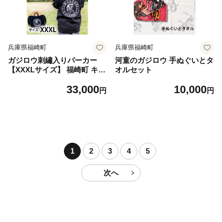
兵庫県福崎町
兵庫県福崎町
ガジロウ刺繡入りパーカー
河童のガジロウ 手ぬぐいとタ
【XXXLサイズ】 福崎町 キャ
オルセット
ラクター 妖怪 河童 カッパ
33,000
10,000
円
円
1
2
3
4
5
次へ