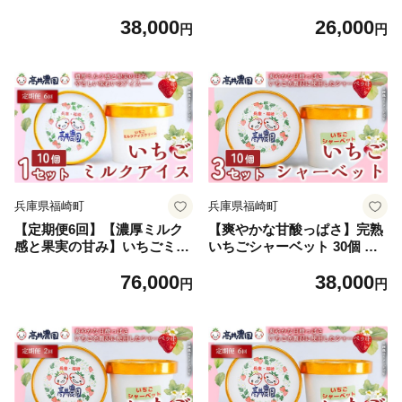
個 いちご いちごミルク アイ
クアイス 10個 いちご いちご
38,000
26,000
ス 果物 フルーツ 大粒 濃厚
ミルク アイス 果物 フルーツ
円
円
産地直送 ギフト 贈答用 兵庫
大粒 濃厚 産地直送 ギフト 贈
県 福崎町
答用 兵庫県 福崎町
兵庫県福崎町
兵庫県福崎町
【定期便6回】【濃厚ミルク
【爽やかな甘酸っぱさ】完熟
感と果実の甘み】いちごミル
いちごシャーベット 30個 い
クアイス 10個 いちご いちご
ちご シャーベット スイーツ
76,000
38,000
ミルク アイス 果物 フルーツ
果物 フルーツ 大粒 濃厚 産地
円
円
大粒 濃厚 産地直送 ギフト 贈
直送 ギフト 贈答用 兵庫県 福
答用 兵庫県 福崎町
崎町