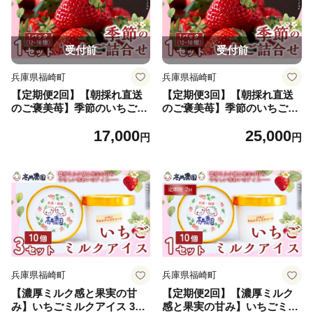
受付前
受付前
兵庫県福崎町
兵庫県福崎町
【定期便2回】【朝採れ直送
【定期便3回】【朝採れ直送
のご褒美苺】季節のいちご詰
のご褒美苺】季節のいちご詰
合せ 1パック約12～18個 いち
合せ 1パック約12～18個 いち
17,000
25,000
ご 果物 フルーツ 大粒 濃厚
ご 果物 フルーツ 大粒 濃厚
円
円
産地直送 詰め合わせ ギフト
産地直送 詰め合わせ ギフト
贈答用 兵庫県 福崎町
贈答用 兵庫県 福崎町
兵庫県福崎町
兵庫県福崎町
【濃厚ミルク感と果実の甘
【定期便2回】【濃厚ミルク
み】いちごミルクアイス 30
感と果実の甘み】いちごミル