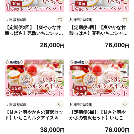
兵庫県福崎町
兵庫県福崎町
【定期便2回】【爽やかな甘
【定期便6回】【爽やかな甘
酸っぱさ】完熟いちごシャー
酸っぱさ】完熟いちごシャー
ベット 10個 いちご シャーベ
ベット 10個 いちご シャーベ
26,000
76,000
ット スイーツ 果物 フルーツ
ット スイーツ 果物 フルーツ
円
円
大粒 濃厚 産地直送 ギフト 贈
大粒 濃厚 産地直送 ギフト 贈
答用 兵庫県 福崎町
答用 兵庫県 福崎町
兵庫県福崎町
兵庫県福崎町
【甘さと爽やかさの贅沢セッ
【定期便6回】【甘さと爽や
ト】いちごミルクアイス＆い
かさの贅沢セット】いちごミ
ちごシャーベット 各15個 計3
ルクアイス＆いちごシャーベ
38,000
76,000
0個 いちご イチゴ アイス シ
ット 各5個 計10個 いちご イ
円
円