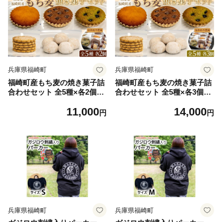
兵庫県福崎町
兵庫県福崎町
福崎町産もち麦の焼き菓子詰
福崎町産もち麦の焼き菓子詰
合わせセット 全5種×各2個入
合わせセット 全5種×各3個入
り 保存料不使用 身体に優し
り 保存料不使用 身体に優し
11,000
14,000
い パティシエ手作り 職人厳
い パティシエ手作り 職人厳
円
円
選 もち麦スイーツ もち麦 お
選 もち麦スイーツ もち麦 お
菓子 手土産 個包装
菓子 手土産 個包装
兵庫県福崎町
兵庫県福崎町