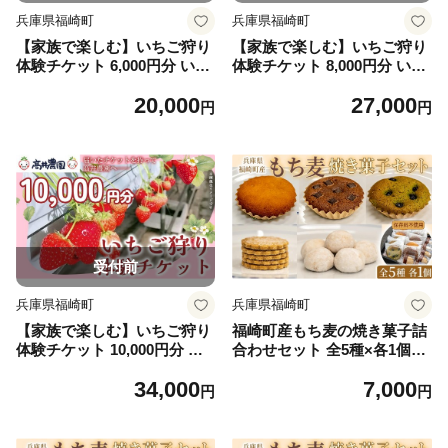
兵庫県福崎町
兵庫県福崎町
【家族で楽しむ】いちご狩り
【家族で楽しむ】いちご狩り
体験チケット 6,000円分 いち
体験チケット 8,000円分 いち
ご いちご狩り チケット 果物
ご いちご狩り チケット 果物
20,000
27,000
フルーツ 大粒 濃厚 食べ放題
フルーツ 大粒 濃厚 食べ放題
円
円
食べ比べ 兵庫県 福崎町
食べ比べ 兵庫県 福崎町
受付前
兵庫県福崎町
兵庫県福崎町
【家族で楽しむ】いちご狩り
福崎町産もち麦の焼き菓子詰
体験チケット 10,000円分 い
合わせセット 全5種×各1個入
ちご いちご狩り チケット 果
り 保存料不使用 身体に優し
34,000
7,000
物 フルーツ 大粒 濃厚 食べ放
い パティシエ手作り 職人厳
円
円
題 食べ比べ 兵庫県 福崎町
選 もち麦スイーツ もち麦 お
菓子 手土産 個包装