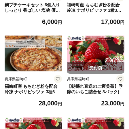
麹プチケーキセット 6個入り
福崎町産 もちむぎ粉を配合
しっとり 香ばしい 塩麹 優し
冷凍 ナポリピッツァ 3種3枚
い甘さ 甘さ控えめ 本格的
もちむぎ ピザ マルゲリータ
6,000
17,000
クワトロフォルマッジ きのこ
円
円
とベーコンのトマトソース pi
zza
受付前
兵庫県福崎町
兵庫県福崎町
福崎町産 もちむぎ粉を配合
【朝採れ直送のご褒美苺】季
冷凍 ナポリピッツァ 3種6枚
節のいちご詰合せ 3パック(1
もちむぎ ピザ マルゲリータ
パック約12～18個) いちご 果
28,000
23,000
クワトロフォルマッジ きのこ
物 フルーツ 大粒 濃厚 産地直
円
円
とベーコンのトマトソース pi
送 詰め合わせ ギフト 贈答用
zza
兵庫県 福崎町