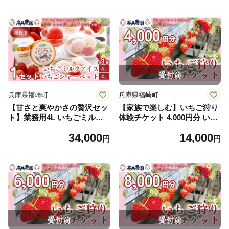
ャーベット 果物 フルーツ 大
チゴ アイス シャーベット 果
粒 濃厚 産地直送 詰め合わせ
物 フルーツ 大粒 濃厚 産地直
ギフト 贈答用 兵庫県 福崎町
送 詰め合わせ ギフト 贈答用
兵庫県 福崎町
受付前
兵庫県福崎町
兵庫県福崎町
【甘さと爽やかさの贅沢セッ
【家族で楽しむ】いちご狩り
ト】業務用4L いちごミルク
体験チケット 4,000円分 いち
アイス＆いちごシャーベット
ご いちご狩り チケット 果物
34,000
14,000
各1個 いちご イチゴ アイス
フルーツ 大粒 濃厚 食べ放題
円
円
シャーベット 果物 フルーツ
食べ比べ 兵庫県 福崎町
大粒 濃厚 産地直送 詰め合わ
せ ギフト 贈答用 兵庫県 福崎
町
受付前
受付前