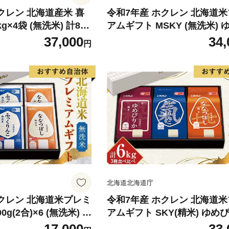
クレン 北海道産米 喜
令和7年産 ホクレン 北海道
g×4袋 (無洗米) 計8kg
アムギフト MSKY (無洗米) 
 F6S-773
りか ふっくりんこ 喜ななつぼ
37,000
34,
円
2kg 3種セット 計6kg 食べ比
ん こめ 白米 F6S-588
北海道北海道庁
ホクレン 北海道米プレミ
令和7年産 ホクレン 北海道
g(2合)×6 (無洗米) ゆ
アムギフト SKY(精米) ゆめ
っくりんこ 喜ななつぼ
ふっくりんこ 喜ななつぼし 各2