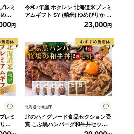
米プレミ
令和7年産 ホクレン 北海道米プレミ
ゆめぴ
アムギフト SY (精米) ゆめぴりか 喜
し 各
ななつぼし 各2kg 2種セット 計4kg
000
23,000
円
円
べ ごは
食べ比べ ごはん こめ 白米 F6S-589
北海道北海道庁
米プレミ
北のハイグレード食品セクション受
ぴりか
賞 こぶ黒ハンバーグ和牛丼セット F
kg 3
6S-580