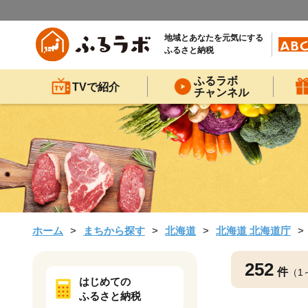
地域とあなたを元気にする
ふるさと納税
ふるラボ
TVで紹介
チャンネル
ホーム
まちから探す
北海道
北海道 北海道庁
252
件
（1
はじめての
ふるさと納税