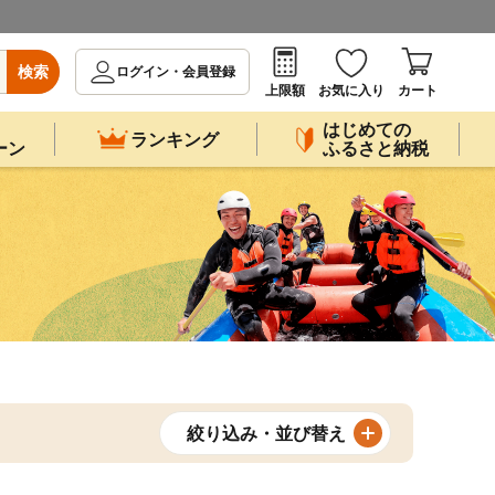
検索
ログイン・会員登録
上限額
お気に入り
カート
はじめての
ランキング
ーン
ふるさと納税
絞り込み・並び替え