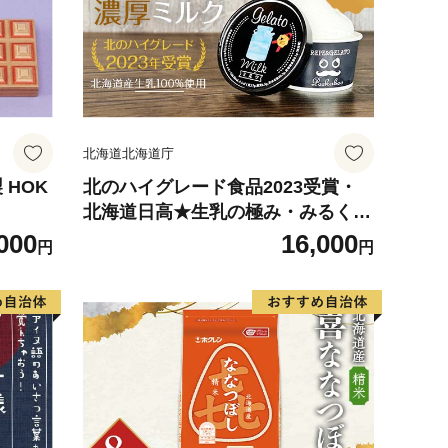
北海道北海道庁
 HOK
北のハイグレード食品2023受賞・
北海道日高★生乳の極み・みるくジ
ェラート9個セット F6S-007
000
16,000
円
円