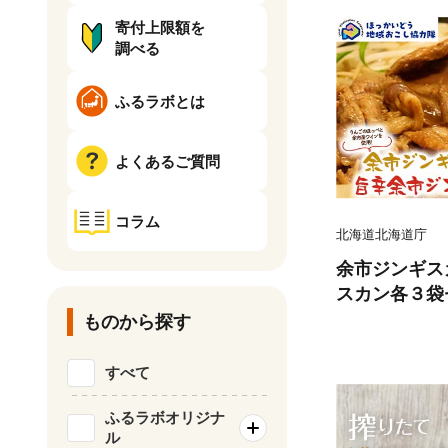
寄付上限額を
調べる
ふるラボとは
よくあるご質問
コラム
北海道北海道庁
余市ジンギス
スカン各３袋
力隊関連返礼品
ものから探す
カン 北海道 
海道郷土料理 B
すべて
59
ふるラボオリジナ
ル