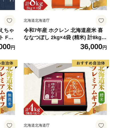
北海道北海道庁
えちゃ
令和7年産 ホクレン 北海道産米 喜
 F6S
ななつぼし 2kg×4袋 (精米) 計8kg
ごはん こめ 白米 F6S-772
000
36,000
円
円
北海道北海道庁