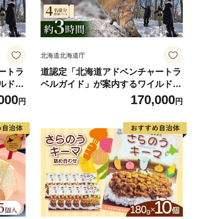
北海道北海道庁
ートラ
道認定「北海道アドベンチャートラ
ルドラ
ベルガイド」が案内するワイルドラ
 【4名
イフウォッチング半日ツアー 【4
000
170,000
円
円
6S-0
名様分体験チケット】 約3時間 F6S
-047