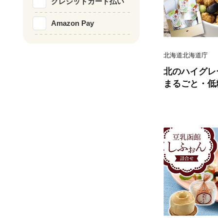
クレジットカード払い
Amazon Pay
北海道北海道庁
北のハイグレ
まるごと・低
ラノーラ」豆ミ
ト F6S-045