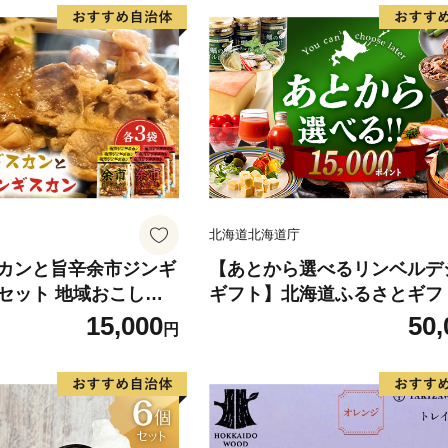
北海道北海道庁
カンと旨辛余市ジンギ
【あとから選べるリンベルデ
セット 地域おこし協
ギフト】北海道ふるさとギフト 
 羊 ラム 肉 ジンギス
000point 北海道 デジタルギ
15,000
50,
円
北海道ソウルフード 北
タログギフト ギフト券 ギフ
BQ キャンプ F6S-6
ト チケット ポイント制 後か
る プレゼント 贈り物 高額 
人気 おすすめ F6S-668