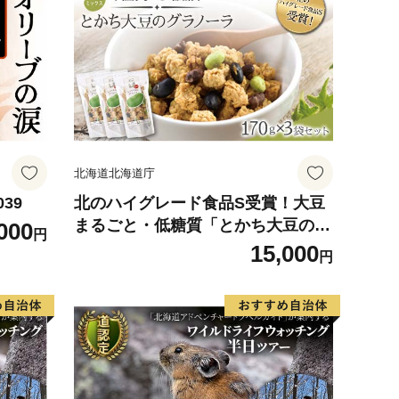
北海道北海道庁
39
北のハイグレード食品S受賞！大豆
まるごと・低糖質「とかち大豆のグ
000
円
ラノーラ」豆ミックス170ｇ×3Pセ
15,000
円
ット F6S-044