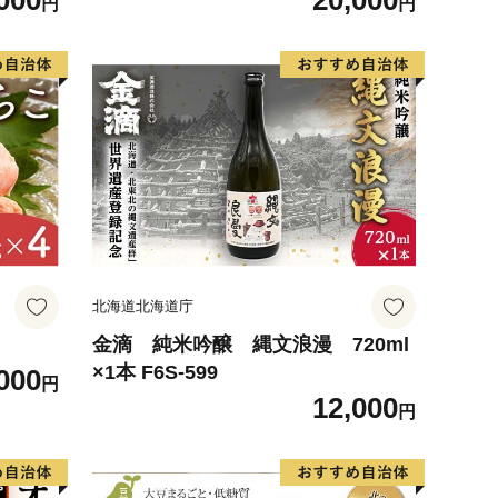
000
20,000
円
円
はん こ
北海道北海道庁
金滴 純米吟醸 縄文浪漫 720ml
×1本 F6S-599
000
円
12,000
円