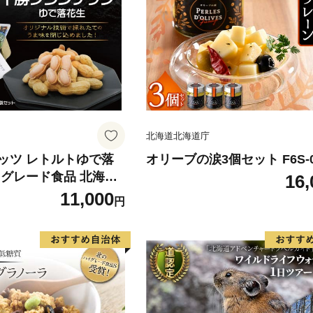
北海道北海道庁
ッツ レトルトゆで落
オリーブの涙3個セット F6S-0
イグレード食品 北海道
16,
 栄養機能食品 スパー
11,000
円
み おやつ お土産 F6S