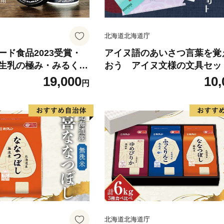
北海道北海道庁
ード食品2023受賞・
アイヌ語のあいさつ言葉を覚
生乳の極み・みるくジ
おう アイヌ文様の文具セット
ット F6S-008
-009
19,000
10,
円
北海道北海道庁