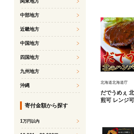
関東地方
し 各300g×2
べ比べ ごはん 
中部地方
近畿地方
中国地方
四国地方
九州地方
北海道北海道庁
沖縄
だでうめぇ 北
煎可 レンジ可
寄付金額から探す
い 加工品 大容
1
万円以内