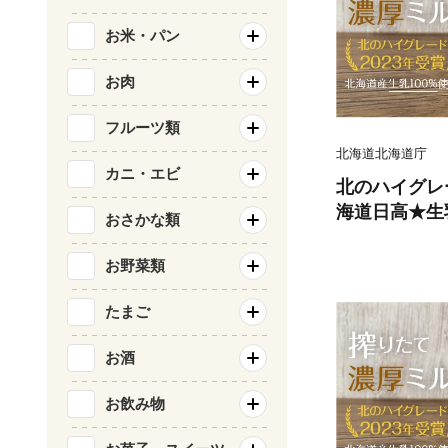
お米・パン
お肉
フルーツ類
北海道北海道庁
カニ・エビ
北のハイグレ
海道日高★生
おさかな類
ラート6個セット
お野菜類
たまご
お酒
お飲み物