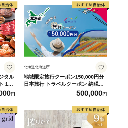
北海道北海道庁
ジタル
地域限定旅行クーポン150,000円分
15,
日本旅行 トラベルクーポン 納税チ
フト カ
ケット 旅行 宿泊券 ホテル 観光 旅
000
500,000
円
円
トリス
行 旅行券 交通費 体験 宿泊 夏休み
ら選べ
冬休み 家族旅行 ひとり旅 カップル
ギフト
夫婦 親子 北海道旅行 F6S-143