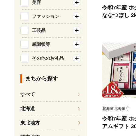
美容
令和7年産 ホ
ななつぼし 2k
ファッション
ごはん こめ 白米
工芸品
感謝状等
その他のお礼品
まちから探す
すべて
北海道
北海道北海道庁
令和7年産 
東北地方
アムギフト 300
めぴりか ふ