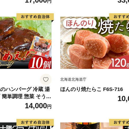
17,000
33,
円
 3種セット 計1.8kg 食
種セット 計6kg 食べ比べ ご
こめ 白米 F6S-590
め 白米 F6S-591
北海道北海道庁
のハンバーグ 冷蔵 湯
ほんのり焼たらこ F6S-716
 簡単調理 惣菜 そうざ
10,
量 北海道 F6S-625
14,000
円