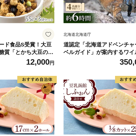
北海道北海道庁
ード食品S受賞！大豆
道認定「北海道アドベンチャ
糖質「とかち大豆のグ
ベルガイド」が案内するワイ
ックス55ｇ×3Pセッ
イフウォッチング1日ツアー
12,000
350,
円
様分体験チケット】 約6時間 F
46