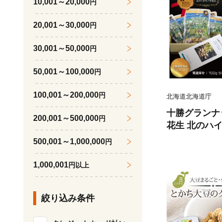
10,001～20,000
円
20,001～30,000
円
30,001～50,000
円
50,001～100,000
円
100,001～200,000
円
北海道北海道庁
十勝グランナ
200,001～500,000
円
花生 北のハ
産 ピーナッツ
500,001～1,000,000
円
フード おつま
-038
1,000,001
円以上
絞り込み条件