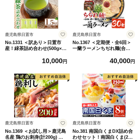
鹿児島県日置市
鹿児島県日置市
No.1331 ＜訳あり＞日置市
No.1367 ＜定期便・全6回＞
産！緑茶詰め合わせ(500g×3
一蘭ラーメンちぢれ麺(合計3
袋) 国産 九州産 鹿児島県産
0食・計5食×6回・スープ付
10,000
40,000
日本茶 お茶 緑茶 簡易包装 訳
き) 麺 ラーメン 常温 常温保
円
円
あり 自宅用 数量限定 常温 常
存 簡単 簡単調理 中華 お手軽
温保存【池田製茶】
インスタント 本格 博多ラー
メン 備蓄 保存食 仕送り 日置
市限定 一蘭 ちぢれ麺【一
蘭】【1099】【1363】【136
4】【1365】【1366】【136
8】
鹿児島県日置市
鹿児島県日置市
No.1369 ＜お試し用＞鹿児島
No.381 南国白くまDX詰め合
名産 鶏のお刺身(計200g) 国
わせセット！南国白くま(250