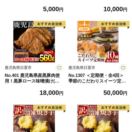
産 刺身 鳥刺し 鶏刺し 鶏肉
ml×4個)南国白くまマンゴー
5,000
10,000
お肉 鶏 刺身 鶏たたき タタキ
(250ml×4個)計8個のセット！
円
円
小分け 個包装 晩酌 おつまみ
SDX-38 鹿児島 日置市 特産品
おかず 冷凍 【やきにく茶屋
かき氷 氷菓【セイカ食品】
和昇】
鹿児島県日置市
鹿児島県日置市
No.401 鹿児島県産黒豚肉使
No.1307 ＜定期便・全4回＞
用！黒豚ロース味噌漬け(合
季節のこだわりスイーツ定期
計560g・80g×7袋)国産 九州
便(10種・総計48個) 鹿児島
18,000
50,000
産 黒豚 豚肉 ロース 味噌漬け
日置市 特産品 お菓子 洋菓子
円
円
味付き 焼くだけ 惣菜 おかず
菓子 おかし スイーツ ケーキ
弁当 小分け 冷蔵【コワダ
シュークリーム おやつ カス
ヤ】
タード クリーム 焼き菓子 冷
凍 冷凍配送 ギフト 常温 常温
保存 定期便 頒布会 【青山じ
ゅあん】