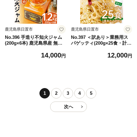
鹿児島県日置市
鹿児島県日置市
No.396 手造り不知火ジャム
No.397 ＜訳あり＞業務用ス
(200g×6本) 鹿児島県産 無添
パゲッティ(200g×25食・計5k
加 みかん 柑橘類 ジャム フル
g)【福山食品】
14,000
12,000
ーツ 果物 手作り 調味料 小分
円
円
け 贈答 プレゼント 着色料無
添加 保存料無添加【片平観光
農園】
1
2
3
4
5
次へ