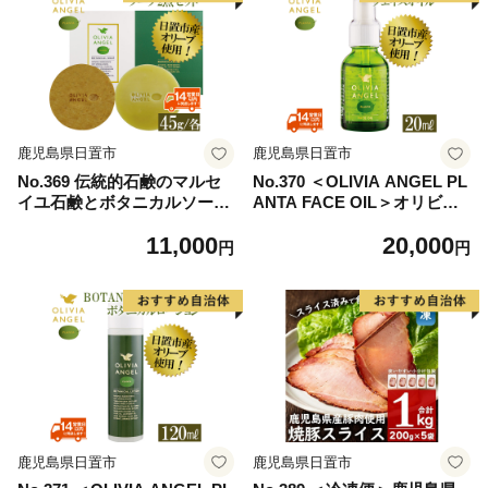
鹿児島県日置市
鹿児島県日置市
No.369 伝統的石鹸のマルセ
No.370 ＜OLIVIA ANGEL PL
イユ石鹸とボタニカルソープ
ANTA FACE OIL＞オリビア
セット 合計2個(各45g×1)固形
アンヘルプランタフェイスオ
11,000
20,000
石鹸 詰め合わせ 石鹸 せっけ
イル(20ml×1本) オリーブオイ
円
円
ん ソープ オリーブオイル
ル スキンケア 油【鹿児島オ
【鹿児島オリーブ】
リーブ】
鹿児島県日置市
鹿児島県日置市