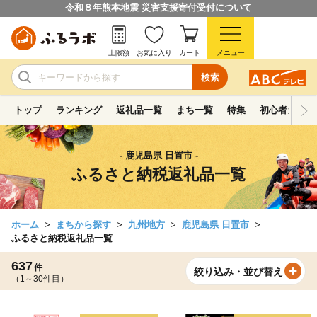
令和８年熊本地震 災害支援寄付受付について
上限額
お気に入り
カート
メニュー
検索
トップ
ランキング
返礼品一覧
まち一覧
特集
初心者ガイド
- 鹿児島県 日置市 -
ふるさと納税返礼品一覧
ホーム
まちから探す
九州地方
鹿児島県 日置市
ふるさと納税返礼品一覧
637
件
絞り込み・並び替え
（1～30件目）