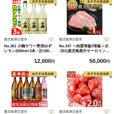
鹿児島県日置市
鹿児島県日置市
No.361 小鶴サワー専用ゆず
No.347 ＜肉質等級5等級＞(E
レモン(600ml×3本・計1800m
-301)鹿児島黒牛サーロインス
l) 酒 サワー ゆず 柚子 レモン
テーキ2枚・すきやきセット
12,000
50,000
小鶴 リキュール 焼酎 常温 常
(計1kg)国産 牛肉 黒毛 和牛
円
円
温保存【小正醸造】
スライス リブロース 肩ロー
ス カタ しゃぶしゃぶ【さつ
ま日置農協】
鹿児島県日置市
鹿児島県日置市