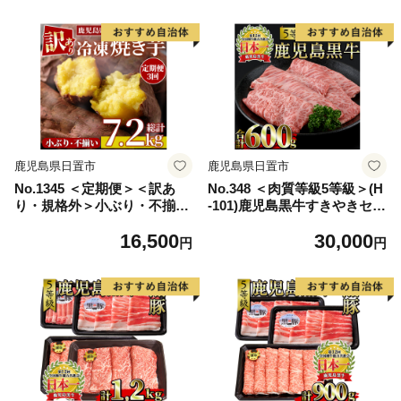
プチ贅沢 ギフト 贈答品 ホワ
九州産 さつまいも 訳アリ 芋
イトデー【tubu-ichigo】
野菜 スイーツ 冷凍【末永商
店】
鹿児島県日置市
鹿児島県日置市
No.1345 ＜定期便＞＜訳あ
No.348 ＜肉質等級5等級＞(H
り・規格外＞小ぶり・不揃い
-101)鹿児島黒牛すきやきセッ
紅はるか冷凍焼きいも(計7.2k
ト(リブローススライス・カ
16,500
30,000
g・800g×3袋×3回) 国産 九州
タローススライス：各300g・
円
円
産 さつまいも 訳アリ 芋 野菜
合計600g)国産 牛肉 黒毛和牛
スイーツ 冷凍【末永商店】
肩ロース 冷凍【さつま日置農
協】