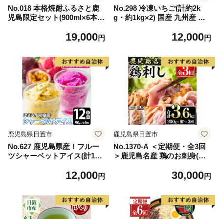
No.018 本格焼酎ふるさと鹿
No.298 冷凍いちご(計約2k
児島限定セット(900ml×6本)
g・約1kg×2) 国産 九州産 苺
酒 焼酎 さつま芋 米麹 アルコ
いちご イチゴ 冷凍 果物 フル
19,000
12,000
ール 常温 常温保存 飲み比べ
ーツ 減農薬 アイス【片平観
円
円
セット 頒布会 選べる【小正
光農園】
醸造】
鹿児島県日置市
鹿児島県日置市
No.627 鹿児島県産！フルー
No.1370-A ＜定期便・全3回
ツシャーベットアイス(計12
＞鹿児島名産 鶏のお刺身(合
個・90g×各6個) パッション
計3.6kg・200g×6P×3回) 刺身
12,000
30,000
フルーツ レッドドラゴンフル
鶏刺し 鶏肉 お肉 小分け 個包
円
円
ーツ 国産 鹿児島 日置市 デザ
装 晩酌 おつまみ おかず 冷凍
ート 果物 贈答 アイス 【はま
【やきにく茶屋和昇】
うえ果樹園】