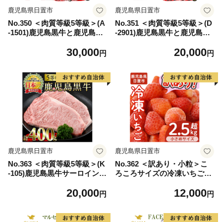
鹿児島県日置市
鹿児島県日置市
No.350 ＜肉質等級5等級＞(A
No.351 ＜肉質等級5等級＞(D
-1501)鹿児島黒牛と鹿児島黒
-2901)鹿児島黒牛と鹿児島黒
豚のしゃぶしゃぶセット(合
豚しゃぶしゃぶセット(黒牛
30,000
20,000
計1.2kg)国産 牛肉 黒毛和牛
カタローススライス300g・黒
円
円
黒豚 豚肉 スライス 肩ロース
豚バラスライス300g×2P：計
カタ ウデ バラ【さつま日置
900g)国産 牛肉 豚肉【さつま
農協】
日置農協】
鹿児島県日置市
鹿児島県日置市
No.363 ＜肉質等級5等級＞(K
No.362 ＜訳あり・小粒＞こ
-105)鹿児島黒牛サーロインス
ろころサイズの冷凍いちご
テーキ(200g×2P・計400g)国
(計約2.55kg・850g×3袋) 訳ア
20,000
12,000
産 九州産 牛肉 黒牛 黒毛和牛
リ イチゴ 苺 冷凍 果物 フル
円
円
和牛 ステーキ サーロイン 冷
ーツ 国産 鹿児島県産 減農薬
凍【さつま日置農協】
アイス 不揃い 規格外【片平
観光農園】