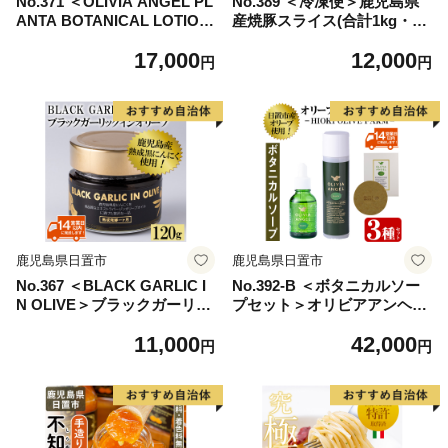
No.371 ＜OLIVIA ANGEL PL
No.389 ＜冷凍便＞鹿児島県
ANTA BOTANICAL LOTION
産焼豚スライス(合計1kg・20
＞オリビアアンヘルプランタ
0g×5袋) 国産 九州産 チャー
17,000
12,000
ボタニカルローション(120ml
シュー 豚肉 お肉 冷凍 おかず
円
円
×1本) オリーブオイル スキン
おつまみ 1kg【末永商店】
ケア【鹿児島オリーブ】
鹿児島県日置市
鹿児島県日置市
No.367 ＜BLACK GARLIC I
No.392-B ＜ボタニカルソー
N OLIVE＞ブラックガーリッ
プセット＞オリビアアンヘル
クインオリーブ(120g×1本・
プランタシリーズ(3種セット)
11,000
42,000
固形60g) ニンニク 黒にんに
ソープ エキストラバージン
円
円
く 油 オリーブ 調味料【鹿児
オリーブオイル スキンケア
島オリーブ】
化粧品 石鹸 オイル 油【鹿児
島オリーブ】