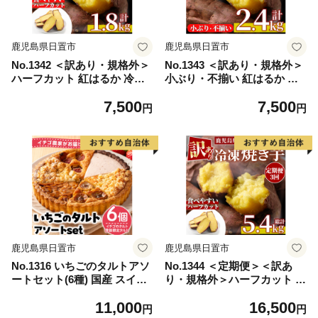
鹿児島県日置市
鹿児島県日置市
No.1342 ＜訳あり・規格外＞
No.1343 ＜訳あり・規格外＞
ハーフカット 紅はるか 冷凍
小ぶり・不揃い 紅はるか 冷
焼きいも (計1.8kg以上・600g
凍焼きいも(計2.4kg・800g×3
7,500
7,500
×3袋) 国産 九州産 さつまいも
袋) 国産 九州産 鹿児島県産
円
円
紅春香 芋 焼き芋 野菜 スイー
熟成 さつまいも 芋 焼き芋 野
ツ 冷凍【末永商店】
菜 スイーツ 冷凍【末永商
店】
鹿児島県日置市
鹿児島県日置市
No.1316 いちごのタルトアソ
No.1344 ＜定期便＞＜訳あ
ートセット(6種) 国産 スイー
り・規格外＞ハーフカット 紅
ツ ケーキ タルト デザート い
はるか 冷凍焼きいも (計5.4k
11,000
16,500
ちご 菓子 お菓子 冷凍 ご褒美
g以上・600g×3袋×3回) 国産
円
円