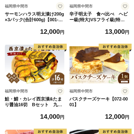
福岡県中間市
福岡県中間市
サーモンハラス明太漬け200g
辛子明太子 食べ比べ ヘビ
×3パック(合計600g)【001-00
ー級(特大)VSフライ級(特小)
50】
【006-0001】
12,000
13,000
円
円
福岡県中間市
福岡県中間市
鮭・鯖・カレイ西京漬&たま
バスクチーズケーキ【072-00
り醤油16切 Bセット 九州
01】
の濃厚甘口 ヒデカばばの味
14,000
12,000
【001-0049】
円
円