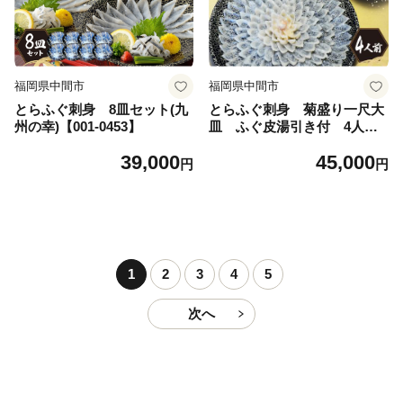
福岡県中間市
福岡県中間市
とらふぐ刺身 8皿セット(九
とらふぐ刺身 菊盛り一尺大
州の幸)【001-0453】
皿 ふぐ皮湯引き付 4人前
【001-0334】
39,000
45,000
円
円
1
2
3
4
5
次へ