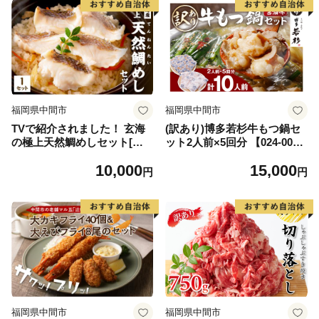
福岡県中間市
福岡県中間市
TVで紹介されました！ 玄海
(訳あり)博多若杉牛もつ鍋セ
の極上天然鯛めしセット[鯛
ット2人前×5回分 【024-002
の切身、だし汁、鯛茶漬け用
7】
10,000
15,000
だし]【010-0001】
円
円
福岡県中間市
福岡県中間市