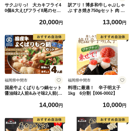
サクぷりっ! 大カキフライ4
訳アリ！博多和牛しゃぶしゃ
0個&大えびフライ8尾のセッ
ぶ すき焼き750gセット 肉 牛
ト カキフライ カキ かき 牡蠣
肉 黒毛和牛 博多和牛 国産 国
20,000
13,000
魚貝類 貝 エビフライ エビ え
産牛 牛 和牛 切り落とし【01
円
円
び 海老 海鮮【001-0030】
4-0019】
福岡県中間市
福岡県中間市
国産牛よくばりもつ鍋セット
料理に最適！ 辛子明太子
醤油味2人前&みそ味2人前(計
1kg 6分割【006-0002】
4人前)〆はマルゴめん 中間新
14,000
10,000
名物の米粉麺【001-0043】
円
円