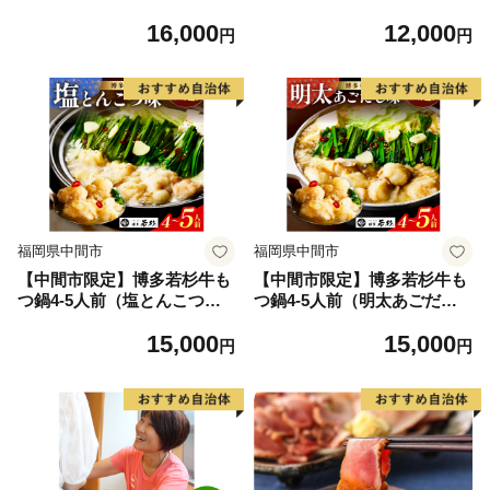
の切身、だし汁、鯛茶漬け用
ス肉・モモ肉・ウデ肉)500g
16,000
12,000
だし]×2【010-0002】
肉 牛肉 黒毛和牛 博多和牛 国
円
円
産 国産牛 牛 和牛【014-002
5】
福岡県中間市
福岡県中間市
【中間市限定】博多若杉牛も
【中間市限定】博多若杉牛も
つ鍋4-5人前（塩とんこつ
つ鍋4-5人前（明太あごだし
味）【024-0023】
味）【024-0024】
15,000
15,000
円
円