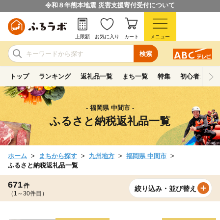
令和８年熊本地震 災害支援寄付受付について
上限額
お気に入り
カート
メニュー
検索
トップ
ランキング
返礼品一覧
まち一覧
特集
初心者ガイド
- 福岡県 中間市 -
ふるさと納税返礼品一覧
ホーム
まちから探す
九州地方
福岡県 中間市
ふるさと納税返礼品一覧
671
件
絞り込み・並び替え
（1～30件目）