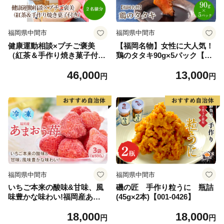
福岡県中間市
福岡県中間市
健康運動相談×プチご褒美
【福岡名物】女性に大人気！
（紅茶＆手作り焼き菓子付
鶏のタタキ90g×5パック【03
き）【076-0004】
0-0001】
46,000
13,000
円
円
福岡県中間市
福岡県中間市
いちご本来の酸味&甘味、風
磯の匠 手作り粒うに 瓶詰
味豊かな味わい!福岡産あま
(45g×2本)【001-0426】
おう苺(冷凍)500g×3袋【011-
18,000
18,000
0039】
円
円