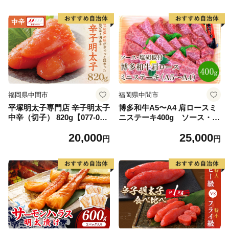
福岡県中間市
福岡県中間市
平塚明太子専門店 辛子明太子
博多和牛A5〜A4 肩ロースミ
中辛（切子） 820g【077-003
ニステーキ400g ソース・塩
0】
胡椒付(化粧箱入)【001-002
20,000
25,000
4】
円
円