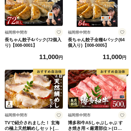
福岡県中間市
福岡県中間市
長ちゃん餃子4パック(72個入
長ちゃん餃子全種4パック(64
り)【008-0001】
個入り)【008-0005】
11,000
11,000
円
円
福岡県中間市
福岡県中間市
TVで紹介されました！ 玄海
博多和牛A5しゃぶしゃぶ す
の極上天然鯛めしセット[鯛
き焼き用＜厳選部位＞(ロー