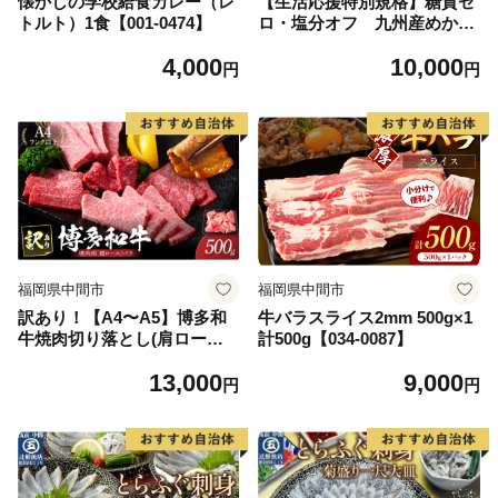
懐かしの学校給食カレー（レ
【生活応援特別規格】糖質ゼ
トルト）1食【001-0474】
ロ・塩分オフ 九州産めかぶ
たたき20本セット【001-047
4,000
10,000
8】
円
円
福岡県中間市
福岡県中間市
訳あり！【A4〜A5】博多和
牛バラスライス2mm 500g×1
牛焼肉切り落とし(肩ロー
計500g【034-0087】
ス・バラ)500g【014-0023】
13,000
9,000
円
円